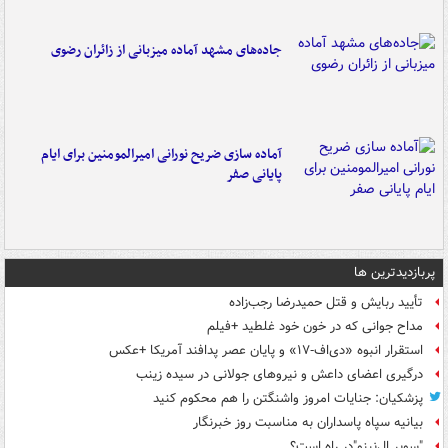
جاده‌های مشهد آماده میزبانی از زائران رضوی
آماده سازی ضریح نورانی امیرالمومنین برای ایام
پایانی صفر
پربازدیدترین ها
تأیید ربایش و قتل حمیدرضا رجب‌زاده
مداح جوانی که در خون خود غلطید +فیلم
استقرار انبوه «دی‌اف‑۱۷» و پایان عصر پدافند آمریکا +عکس
درگیری اعضای داعش و نیروهای جولانی در سیده زینب
پزشکیان: جنایات امروز واشنگتن را هم محکوم کنید
بیانیه سپاه پاسداران به مناسبت روز خبرنگار
"سوپر ال‌نینو"در راه است؟