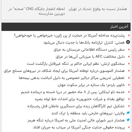
ای
هشدار نسبت به وفوع تندباد در تهران
لحظه انفجار جایگاه CNG "صحنه" در
دس
دوربین مداربسته
ات
آخرین اخبار
پشت‌پرده مداخله آمریکا در حمایت از یِن ژاپن؛ خیرخواهی یا خودخواهی؟
همتی: کنترل ترازنامه بانک‌ها با جدیت دنبال می‌شود
سفر رئیس دستگاه اطلاعاتی عربستان به عراق
دلیل مخالفت AFC با میزبانی آبی‌ها در عراق
سخنگوی ارتش: نظم ایرانی حاکم بر تنگه غیرقابل بازگشت است
هشدار الموسوی درباره توطئه آمریکا برای ایجاد شکاف در نیروهای مسلح عراق
تعطیلی تدریجی مراکز دیالیز خصوصی به دلیل انباشت بدهی بیمه‌ها
خاویر باردم؛ یک ستاره در برابر سکوت جهان
خدمه ناو لینکلن: پس از ۸ ماه حضور در دریا خسته و درمانده‌ شدیم
توافق بغداد و شرکت «شورون» برای احداث خط لوله بصره
تشکیل تیم کارآگاهان زبده برای دستگیری عاملان قتل رجب‌زاده
ولایتی: نیروهای خارجی باید منطقه را ترک کنند
هشدار دبیر شورای عالی امنیت ملی به امریکا درباره تنگه هرمز
پرونده حقوقی جنایت جنگی آمریکا در میناب به جریان افتاد