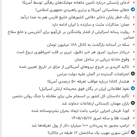
ادعای زلنسکی درباره تامین ماهانه موشک‌های رهگیر توسط آمریکا
خطای محاسباتی آمریکا و برتری راهبردی جمهوری اسلامی!
زنگ خطر پایان ذخایر دفاعی کشورهای خلیج فارس هم به صدا درآمد
عمان: مذاکرات مثبت و سازنده با ایران ادامه دارد
روایت رسانه اسرائیلی از فشار واشنگتن بر تل‌آویو برای آتش‌بس و خلع سلاح
حماس
سکه در آستانه بازگشت به کانال ۱۸۸ میلیون تومان
دریادار سیاری: امروز هر خبر دقیق، تیری بر قلب امپراطوری دروغ است
وقوع حادثه دریایی در ساحل عمان
تاکید الزیدی بر خروج نیروهای آمریکایی از عراق در تاریخ تعیین شده
اعتراضات گسترده در آلمان علیه دولت مرتس
هشدار کانادا درباره عواقب تعرفه ۵۰ درصدی آمریکا
نفوذ اطلاعاتی ایران در یگان فوق محرمانه ارتش اسرائیل!
تأکید دادستان کل کشور بر انسجام ملی برای مقابله با جنگ روانی دشمن
باران مهمان تابستانی ارتفاعات دماوند شد
کوبا: فرمان اجرایی ترامپ باعث ایجاد بحران بشردوستانه شده
قیمت طلا و سکه امروز ۱۴۰۵/۰۵/۱۷
ترامپ مجبور به پس‌دادن ۱۰۰ میلیارد دلار از پول تعرفه‌ها شد
آتش سوزی مهیب یک ساختمان ۱۲ طبقه در جاکارتا