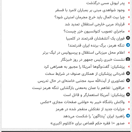
پدر لیونل مسی درگذشت
وجود شواهدی مبنی بر بمباران لامرد با فسفر
چرا بیت المال باید خرج مجرمان امنیتی شود؟
قرارداد مربی خارجی استقلال تمدید شد
ماجرای تصویب کنوانسیون خزر چیست؟
فوران یک آتشفشان قدرتمند در کلمبیا
تنگه هرمز، برگ برنده ایران قدرتمند!
اعلام محل میزبانی استقلال و پرسپولیس در لیگ برتر
نشست خبری رئیس جمهور در روز خبرنگار
پزشکیان: گفت‌وگوها آمریکا را مجبور به همراهی کرد
قدردانی پزشکیان از همکاری صنوف در شرایط سخت
تصاویری از آیت‌الله سید مجتبی خامنه‌ای در حال تدریس
عراقچی: تفاهم با عمان به‌معنی بازگشایی تنگه هرمز نیست
پزشکیان: آمریکا استعمارگر و قاتل است
واکنش باشگاه خیبر به حواشی صفحات مجازی +عکس
جزئیات جدید از نفتکش منفجر شده در هرمز
راهبرد ایران "پنتاگون" را شکست می‌دهد
صدور ۱۰ فقره حکم قصاص برای «کلثوم اکبری»