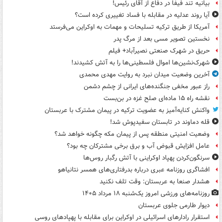
بیانیه تند فیفا در دفاع از آقای رئیس!
آیا روند عدلیه در مقابله با فساد تغییری کرده است؟
آمریکا از طریق ترکیه تسلیحات و مهمات به اوکراین می‌فرستد
نخستین تصویر مسی بعد از مرگ پدر
حریق در شهرک صنعتی نصیرآباد+ فیلم
شهرک‌نشین‌ها اموال فلسطینی‌ها را به آتش کشیدند!
آخرین وضعیت میدان نبرد به روایت مهدی محمدی
راز عبور مخفی جنگنده‌های ایرانی از چشم دشمن
نقشه راه ۱۵ ماده‌ای صلح غزه در بن‌بست
واکنش کنایه‌آمیز به عضویت ترکیه در پیمان مشترک با عربستان
قله دماوند در تابستان سفیدپوش شد!
وضعیت امنیتی منطقه پس از پیمان مکه چگونه خواهد شد؟
عامل افزایش قبوض آب و برق برخی مشترکان چه بود؟
سرنگون‌کردن پهپاد اوکراینی با آتش رگبار روس‌ها
افشاگری روزنامه عبری درباره بدرفتاری‌های همسر نتانیاهو
هشدار صنعا به عربستان: وقت تلف نکنید
روزنامه‌های ورزشی امروز یک‌شنبه ۱۸ مرداد ۱۴۰۵
دیوار طارمی جلوی عربستان
استقرار رادارهای اسرائیلی در اوکراین برای مقابله با پهپادهای روسی