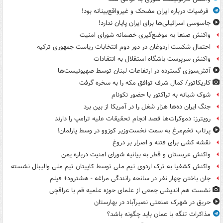
فرضیات درباره ایران مضحک و غیرواقع‌بینانه بود!
جاسوسی اسرائیلی‌ها برای ایران پایان ندارد!
واکنش صنعا به موضع‌گیری خصمانه شورای امنیت
احتمال شکست اردوغان در دور دوم انتخابات ریاست جمهوری ترکیه
واکنش سرپرست باشگاه استقلال به انتقادات
آتش‌سوزی گسترده در ارتفاعات لبنان توسط صهیونیست‌ها
کاریکاتور/ کمال شرف توافق مکه را به سخره گرفت
شوک شبانه به تراکتور با حضور نکونام
جنگ ایران ده‌ها هزار شغل را در آمریکا از بین برد
رویترز: دموکرات‌ها قصد انجام تحقیقات علیه ترامپ را دارند
پرتاب تخم‌مرغ به سمت نخست‌وزیر کوزوو در وسط پارلمان!
نقشه کشی برای فتنه و اصرار بر دروغ
واکنش عربستان و قطر به بیانیه شورای امنیت درباره یمن
واکنش کشفیا به ترک اردوی تیم ملی توسط کاپیتان تیم ملی والیبال نشسته
جان باختن چهار نفر در سانحه رانندگی مراغه - هشترود+ فیلم
نشست هم اندیشی جمعی از علمای حوزه علمیه قم با عراقچی
حریق در شهرک صنعتی نصیرآباد در بهارستان
مذاکرات تنگه با عمان باید چگونه باشد؟