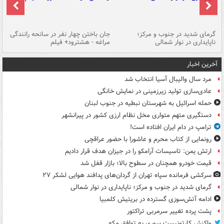
گرمای شدید در جنوب و مرکز؛
جان باختن چهار نفر در سانحه رانندگی
حر
ناپایداری در نوار شمالی
مراغه - هشترود+ فیلم
به
آخرین اخبار
مرد سال والیبال آسیا انتخاب شد
عادی‌سازی تولید زیرزمینی در نمایش خانگی
حمله اسرائیل به شهرستان نبطیه در جنوب لبنان
دستگیری متهم متواری مخل نظام ارزی کشور در پیرانشهر
ترامپ در دام ایران افتاده است!
رونمایی از کتاب محرم و عاشورا با حضور عراقچی
ارتش یمن: تاسیسات آرامکو را در جیزان هدف قرار دادیم
قیمت خودرو همچنان در سطوح بالا؛ بازار قفل شد
سرکشی فرمانده سپاه تهران از گردان‌های پدافند هوایی لشکر ۲۷
گرمای شدید در جنوب و مرکز؛ ناپایداری در نوار شمالی
ادامه آتش‌سوزی گسترده در بریتیش کلمبیا
پشت پرده تغییر سرمربی تراکتور
واکنش کارتونیست سوری به توافق مکه