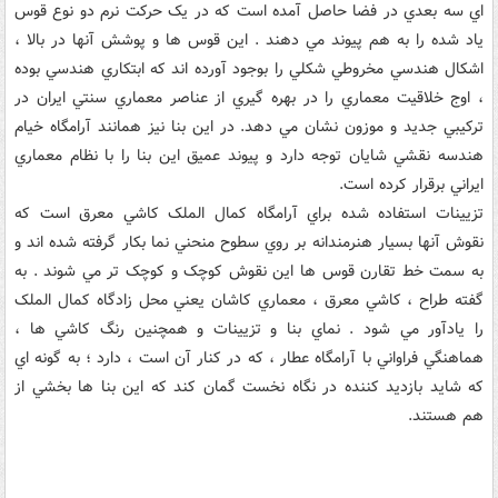
‌اي سه بعدي در فضا حاصل آمده است که در يک حرکت نرم دو نوع قوس
ياد شده را به هم پيوند مي ‌دهند . اين قوس ها و پوشش آنها در بالا ،
اشکال هندسي مخروطي شکلي را بوجود آورده ‌اند که ابتکاري هندسي بوده
، اوج خلاقيت معماري را در بهره ‌گيري از عناصر معماري سنتي ايران در
ترکيبي جديد و موزون نشان مي ‌دهد. در اين بنا نيز همانند آرامگاه خيام
هندسه نقشي شايان توجه دارد و پيوند عميق اين بنا را با نظام معماري
ايراني برقرار کرده است.
تزيينات استفاده شده براي آرامگاه کمال الملک کاشي معرق است که
نقوش آنها بسيار هنرمندانه بر روي سطوح منحني نما بکار گرفته شده‌ اند و
به سمت خط تقارن قوس‌ ها اين نقوش کوچک و کوچک ‌تر مي ‌شوند . به
گفته طراح ، کاشي معرق ، معماري کاشان يعني محل زادگاه کمال الملک
را يادآور مي ‌شود . نماي بنا و تزيينات و همچنين رنگ کاشي ها ،
هماهنگي فراواني با آرامگاه عطار ، که در کنار آن است ، دارد ؛ به گونه ‌اي
که شايد بازديد کننده در نگاه نخست گمان کند که اين بنا ها بخشي از
هم هستند.