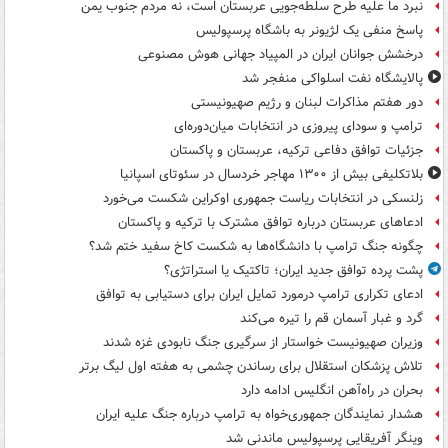
نبرد ما علیه طرح سلطه‌جویی عربستان است، نه مردم جنوب یمن
پاسخ منفی یک لژیونر به باشگاه پرسپولیس
درخشش جوانان ایران در المپیاد جهانی هوش مصنوعی
پالایشگاه نفت اسلواکی منفجر شد
دور هفتم مذاکرات لبنان و رژیم صهیونیستی
ترامپ و سودای پیروزی در انتخابات میان‌دوره‌ای
جزئیات توافق دفاعی ترکیه، عربستان و پاکستان
بلاتکلیفی بیش از ۱۳۰۰ مهاجر خردسال در سئوتای اسپانیا
زلنسکی در انتخابات ریاست جمهوری اوکراین شکست می‌خورد
ادعاهای عربستان درباره توافق مشترک با ترکیه و پاکستان
چگونه جنگ ترامپ با دانشگاه‌ها به شکست کاخ سفید ختم شد؟
پشت پرده توافق جدید ایران؛ تاکتیک یا استراتژی؟
ادعای تکراری ترامپ درمورد تمایل ایران برای دستیابی به توافق
گرد و غبار آسمان قم را تیره می‌کند
وزیران صهیونیست خواستار از سرگیری جنگ نابودی غزه شدند
تلاش پزشکان استقلال برای رساندن چشمی به هفته اول لیگ برتر
بحران در راه‌آهن انگلیس ادامه دارد
هشدار نمایندگان جمهوری‌خواه به ترامپ درباره جنگ علیه ایران
وینگر آفریقایی پرسپولیس ماندنی شد