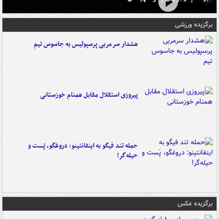
برگزیده ورزشی
هشدار سرمربی پرسپولیس به جاسوس تیم
پیروزی استقلال مقابل همنام خوزستانی
حمله تند فیگو به اینفانتینو: دروغگو، پَست‌ و
حیله‌گر!
برگزیده عکس