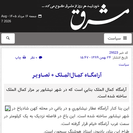
جمعه ۱۶ مرداد ۱۴۰۵ -
Aug
7 2026
سیاست
کد خبر
29523
تاریخ انتشار:
۲۴ بهمن ۱۳۸۹ - ۱۵:۴۷
۰ نظر
چاپ
سیاست
آرامگــــاه کمـــال‌المــــلک + تصـــاويــر
آرامگاه کمال ‌الملک بنايي است که در شهر نيشابور بر مزار کمال ‌الملک
ساخته شده است.
اين بنا کنار آرامگاه عطار نيشابوري و در باغي در محله کهن شادياخ در
شهر نيشابور ساخته ‌شده ‌است. اين باغ در فاصله نزديک به يک کيلومتر در
سمت غرب آرامگاه خيام قرار گرفته ‌است.
طراح اين بناي يادبود، استاد هوشنگ سيحون است.