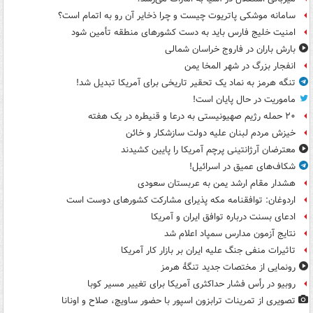
سامانه موشکی پاتریوت چیست و چرا ذخایر آن رو به اتمام است؟
امنیت خلیج فارس باید به دست کشورهای منطقه تأمین شود
بارش باران در فاروج خراسان شمالی
انفجار بزرگ در شهر المخا یمن
تنگه هرمز به نماد یک تحقیر تاریخی برای آمریکا تبدیل شد!
ماموریت در حال پایان است!
۲۰ حمله رژیم صهیونیستی به درعا و قنیطره در یک هفته
خیزش مردم لبنان علیه دولت سازشکار و خائن
معترضان آرژانتینی پرچم آمریکا را پایین کشیدند
شکاف‌های عمیق در اسرائیل!
هشدار مقام ارشد یمن به عربستان سعودی
اردوغان: توافقنامه مکه پذیرای مشارکت کشورهای دوست است
ادعای بسنت درباره توافق ایران و آمریکا
نتایج آزمون مدارس سمپاد اعلام شد
تاثیرات منفی جنگ علیه ایران بر بازار کار آمریکا
رونمایی از مختصات جدید تنگۀ هرمز
روبیو در رأس فشار حداکثری آمریکا برای تغییر مسیر کوبا
تصویری از تمرینات ترابزون اسپور با حضور ساویچ، صلاح و اونانا