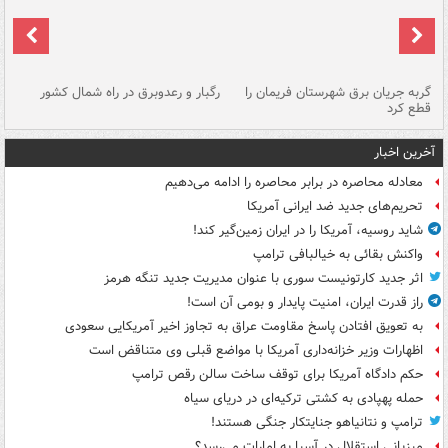
گربه جریان برق شهرستان فریمان را
رگبار و رعدوبرق در راه شمال کشور
قطع کرد
گذ
آخرین اخبار
معادله محاصره در برابر محاصره را ادامه می‌دهیم
تحریم‌های جدید ضد ایرانی آمریکا
شاید روسیه، آمریکا را در ایران زمین‌گیر کند!
واکنش بقائی به خیالبافی ترامپ
اثر جدید کارتونیست سوری با عنوان مدیریت جدید تنگه هرمز
راز قدرت ایران، امنیت پایدار و بومی آن است!
به تعویق افتادن پاسخ مقاومت عراق به تجاوز اخیر آمریکایی سعودی
اظهارات وزیر خزانه‌داری آمریکا با مواضع قبلی وی متناقض است
حکم دادگاه آمریکا برای توقف ساخت سالن رقص ترامپ
حمله پهپادی به کشتی ترکیه‌ای در دریای سیاه
ترامپ و نتانیاهو جنایتکار جنگی هستند!
میزبانی استقلال در آسیا به امارات می‌رسد؟