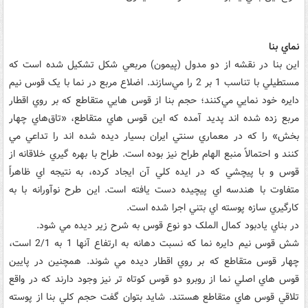
نماي بنا
اين بنا در نقشه از دو مدول (پيمون) مربعي شکل تشکيل شده است که
مستطيلي با تناسب 1 بر 2 را مي‌‌سازند. اضلاع مربع در نما با يک قوس نيم
دايره خود نمايي مي‌‌کنند؛ حجم بنا از قوس ‌هايي متقاطع که بر روي اقطار
مربع زده شده اند پديد آمده که اين قوس هاي متقاطع، «تاق‌‌هاي چهار
بخش» را که در معماري سنتي ايران بسيار ديده شده اند را تداعي مي
‌کنند و احتمالاً منبع الهام طراح نيز بوده است. طراح با بهره ‌گيري خلاقانه از
قوس و با پيچشي که در ايده کلي آن ايجاد کرده، به نتيجه ‌اي ظاهراً
متفاوت با هندسه ‌اي پيچيده دست يافته است. اين طرح نوآورانه با به‌
کارگيري سازه پوسته ‌اي بتني اجرا شده است.
در بناي يادبود کمال الملک دو نوع قوس به شرح زير ديده مي‌ شود.
شش قوس نيم دايره نما که نسبت دهانه به ارتفاع آنها 1 به 2/1 است،
چهار قوس متقاطع که بر روي اقطار ديده مي‌ شوند. همچنين در پايين
قوس ‌هاي اصلي نما از روبرو دو قوس کوتاه ‌تر نيز وجود دارند که در واقع
تلاقي قوس‌ هاي متقاطع هستند. شايد بتوان گفت حجم کلي بنا از پوسته