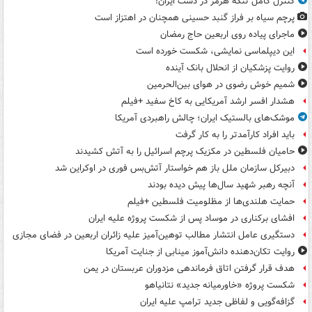
کنترل کامل تنگه هرمز در دست ایران!
پرچم سیاه بر فراز گنبد حسینی همچنان در اهتزاز است
ماجرای پیاده روی اربعین حاج رمضان
این دیپلماسی نمایشی، شکست خورده است
روایت پزشکیان از انحلال بانک آینده
شمیم خوش رضوی در هوای بین‌الحرمین
هشدار افسر ارشد آمریکایی به کاخ سفید +فیلم
موشک‌های بالستیک ایران؛ چالش راهبردی آمریکا
باید افراد کارآمدتر را به کار گرفت
حامیان فلسطین در مکزیک پرچم اسرائیل را به آتش کشیدند
دبیرکل سازمان ملل باز هم خواستار آتش‌بس فوری در اوکراین شد
آنچه رهبر شهید سال‌ها پیش دیده بودند
حمایت هلندی‌ها از مظلومیت فلسطین +فیلم
افشای برکناری در موساد پس از شکست پروژه علیه ایران
دستگیری عامل انتشار مطالب توهین‌آمیز علیه زائران اربعین در فضای مجازی
روایت تکان‌دهنده دانش‌آموز مینابی از جنایت آمریکا
هدف قرار گرفتن اتاق‌ فرماندهی مزدوران عربستان در یمن
شکست پروژه «خاورمیانه جدید» نتانیاهو
گزافه‌گویی و لفاظی جدید ترامپ علیه ایران