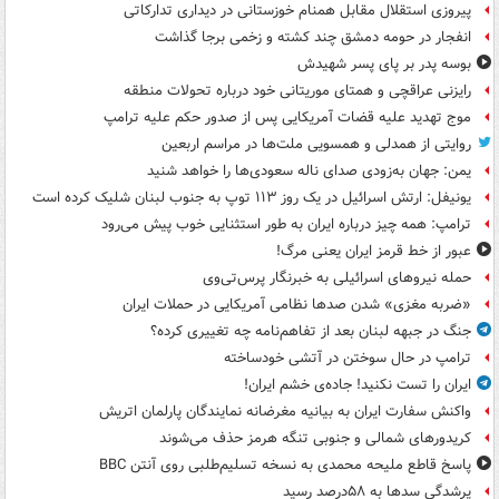
پیروزی استقلال مقابل همنام خوزستانی در دیداری تدارکاتی
انفجار در حومه دمشق چند کشته و زخمی برجا گذاشت
بوسه‌ پدر بر پای پسر شهیدش
رایزنی عراقچی و همتای موریتانی خود درباره تحولات منطقه
موج تهدید علیه قضات آمریکایی پس از صدور حکم علیه ترامپ
روایتی از همدلی و همسویی ملت‌ها در مراسم اربعین
یمن: جهان به‌زودی صدای ناله سعودی‌ها را خواهد شنید
یونیفل: ارتش اسرائیل در یک روز ۱۱۳ توپ به جنوب لبنان شلیک کرده است
ترامپ: همه چیز درباره ایران به طور استثنایی خوب پیش می‌رود
عبور از خط قرمز ایران یعنی مرگ!
حمله نیروهای اسرائیلی به خبرنگار پرس‌تی‌وی
«ضربه مغزی» شدن صدها نظامی آمریکایی در حملات ایران
جنگ در جبهه لبنان بعد از تفاهم‌نامه چه تغییری کرده؟
ترامپ در حال سوختن در آتشی خودساخته
ایران را تست نکنید! جاده‌ی خشم ایران!
واکنش سفارت ایران به بیانیه مغرضانه نمایندگان پارلمان اتریش
کریدورهای شمالی و جنوبی تنگه هرمز حذف می‌شوند
پاسخ قاطع ملیحه محمدی به نسخه تسلیم‌طلبی روی آنتن BBC
پرشدگی سدها به ۵۸درصد رسید