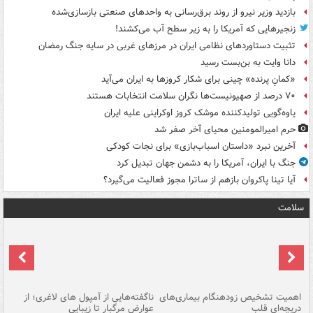
بازدید وزیر نیرو از روند برق‌رسانی به واحدهای صنعتی بازسازی‌شده
زنجیرهایی که آمریکا را به زیر سطح آب می‌کشند!
تثبیت دستاوردهای نظامی ایران در مرزهای غربی در سایه جنگ رمضان
دانا وایت به بن‌بست رسید
«کمانِ پرنده» چینی برای شکار کروزها به ایران می‌آید
۷۰ درصد از صهیونیست‌ها نگران سلامت انتخابات هستند
یاوه‌گویی تولیدکننده موشک کروز اوکراینی علیه ایران
حرم امیرالمومنین محیای آخر صفر شد
آخرین نبرد «داستان اسباب‌بازی» برای نجات کودکی
جنگ با ایران، آمریکا را به دشمن جهان تبدیل کرد
آیا تینا پاکروان بازهم از ساترا مجوز فعالیت می‌گیرد؟
سلامت
اهمیت تشخیص زودهنگام بیماری‌های
ناگفته‌هایی از آمپول های لاغری؛ از
دریچه‌ای قلب
عوارض مرگبار تا زیبایی
تا