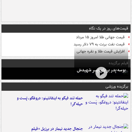
قیمت‌های روز در یک نگاه
قیمت جهانی طلا امروز ۱۵ مرداد
قیمت نفت برنت به ۷۹ دلار رسید
افزایش قیمت طلا و نقره جهانی
فیلم برگزیده
بوسه‌ پدر بر پای پسر شهیدش
برگزیده ورزشی
حمله تند فیگو به اینفانتینو: دروغگو، پَست‌ و
حیله‌گر!
جنجال جدید نیمار در برزیل +فیلم