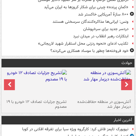
«کمانِ پرنده» چینی برای شکار کروزها به ایران می‌آید
۸۰۰ سازۀ آمریکایی خاکستر شد
ونس: ایرانی‌ها مذاکره‌کنندگان سرسختی هستند
دردسر جدید برای سرخپوشان
ابتکارات رهبر انقلاب در میدان نبرد
تکذیب ادعای «نحوه ردزنی محل استقرار شهید لاریجانی»
خود فروخته‌ها چطور با موساد همکاری می‌کردند؟
حوادث
تصادف مرگبار در محور اهواز–شوش ۲
آتش‌سوزی در منطقه حفاظت‌شده
تشریح جزئیات تصادف ۱۲ خودرو با ۱۹
پا
دیزمار مهار شد
مصدوم
آخرین اخبار
نیویورک تایمز فاش کرد: کارگروه ویژه سیا برای تفرقه افکنی در کوبا