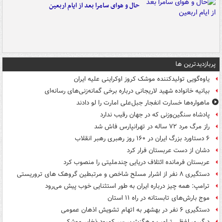
حال و هوای سامرا بعد از ایام اربعین
پربازدیدترین ها
یاوه‌گویی تولیدکننده موشک کروز اوکراینی علیه ایران
بیانیه خانواده شهید لاریجانی درباره برخی گمانه‌زنی‌های رسانه‌ای
ماهواره‌ها خسارت انفجار جبل‌علی امارت را لو دادند
پادشاه سنگین‌وزنی که در جهان رقیب ندارد
راز مرگ مرد ۷۲ ساله در تهرانپارس فاش شد
۶ دستاورد بزرگ ایران در ۱۶۰ روز رهبری رهبر انقلاب
دشان از دست عربستان فرار کرد
عربستان فرمانده ائتلاف دریایی چندملیتی را منصوب کرد
دستگیری ۸ نفر از اشرار مسلح شاخص و مرتبطین گروهک های تروریستی
ترامپ: همه چیز درباره ایران به طور استثنایی خوب پیش می‌رود
موج بارش‌های تابستانه در راه ۱۱ استان
دستگیری ۶ نفر در بهشهر به اتهام تشویش اذهان عمومی
درگیری لفظی ترامپ و هگزث بر سر کمبود ذخایر موشکی