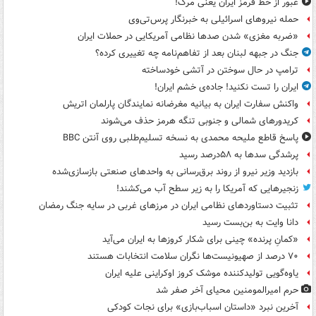
عبور از خط قرمز ایران یعنی مرگ!
حمله نیروهای اسرائیلی به خبرنگار پرس‌تی‌وی
«ضربه مغزی» شدن صدها نظامی آمریکایی در حملات ایران
جنگ در جبهه لبنان بعد از تفاهم‌نامه چه تغییری کرده؟
ترامپ در حال سوختن در آتشی خودساخته
ایران را تست نکنید! جاده‌ی خشم ایران!
واکنش سفارت ایران به بیانیه مغرضانه نمایندگان پارلمان اتریش
کریدورهای شمالی و جنوبی تنگه هرمز حذف می‌شوند
پاسخ قاطع ملیحه محمدی به نسخه تسلیم‌طلبی روی آنتن BBC
پرشدگی سدها به ۵۸درصد رسید
بازدید وزیر نیرو از روند برق‌رسانی به واحدهای صنعتی بازسازی‌شده
زنجیرهایی که آمریکا را به زیر سطح آب می‌کشند!
تثبیت دستاوردهای نظامی ایران در مرزهای غربی در سایه جنگ رمضان
دانا وایت به بن‌بست رسید
«کمانِ پرنده» چینی برای شکار کروزها به ایران می‌آید
۷۰ درصد از صهیونیست‌ها نگران سلامت انتخابات هستند
یاوه‌گویی تولیدکننده موشک کروز اوکراینی علیه ایران
حرم امیرالمومنین محیای آخر صفر شد
آخرین نبرد «داستان اسباب‌بازی» برای نجات کودکی