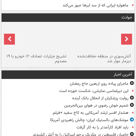
ماهواره ایرانی که از سد ابرها عبور می‌کند
حوادث
تصادف مرگبار در محور اهواز–شوش ۲
آتش‌سوزی در منطقه حفاظت‌شده
تشریح جزئیات تصادف ۱۲ خودرو با ۱۹
پا
دیزمار مهار شد
مصدوم
آخرین اخبار
ماجرای پیاده روی اربعین حاج رمضان
این دیپلماسی نمایشی، شکست خورده است
روایت پزشکیان از انحلال بانک آینده
شمیم خوش رضوی در هوای بین‌الحرمین
هشدار افسر ارشد آمریکایی به کاخ سفید +فیلم
موشک‌های بالستیک ایران؛ چالش راهبردی آمریکا
باید افراد کارآمدتر را به کار گرفت
حامیان فلسطین در مکزیک پرچم اسرائیل را به آتش کشیدند