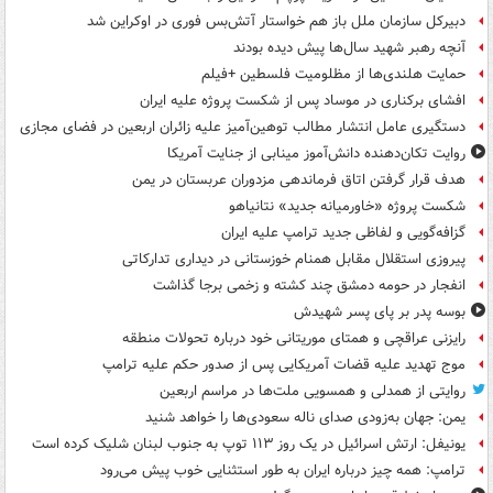
دبیرکل سازمان ملل باز هم خواستار آتش‌بس فوری در اوکراین شد
آنچه رهبر شهید سال‌ها پیش دیده بودند
حمایت هلندی‌ها از مظلومیت فلسطین +فیلم
افشای برکناری در موساد پس از شکست پروژه علیه ایران
دستگیری عامل انتشار مطالب توهین‌آمیز علیه زائران اربعین در فضای مجازی
روایت تکان‌دهنده دانش‌آموز مینابی از جنایت آمریکا
هدف قرار گرفتن اتاق‌ فرماندهی مزدوران عربستان در یمن
شکست پروژه «خاورمیانه جدید» نتانیاهو
گزافه‌گویی و لفاظی جدید ترامپ علیه ایران
پیروزی استقلال مقابل همنام خوزستانی در دیداری تدارکاتی
انفجار در حومه دمشق چند کشته و زخمی برجا گذاشت
بوسه‌ پدر بر پای پسر شهیدش
رایزنی عراقچی و همتای موریتانی خود درباره تحولات منطقه
موج تهدید علیه قضات آمریکایی پس از صدور حکم علیه ترامپ
روایتی از همدلی و همسویی ملت‌ها در مراسم اربعین
یمن: جهان به‌زودی صدای ناله سعودی‌ها را خواهد شنید
یونیفل: ارتش اسرائیل در یک روز ۱۱۳ توپ به جنوب لبنان شلیک کرده است
ترامپ: همه چیز درباره ایران به طور استثنایی خوب پیش می‌رود