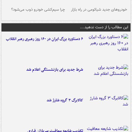
خودروهای جدید شیائومی در راه بازار
چرا سیم‌کشی خودرو ذوب می‌شود؟
شو
این مطالب را از دست ندهید....
۶ دستاورد بزرگ ایران در ۱۶۰ روز رهبری رهبر انقلاب
شرط جدید برای بازنشستگی اعلام شد
کالابرگ ۳ گروه شارژ شد
تکذیب شایعه معافیت سربازان فراری