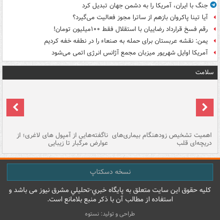
جنگ با ایران، آمریکا را به دشمن جهان تبدیل کرد
آیا تینا پاکروان بازهم از ساترا مجوز فعالیت می‌گیرد؟
رقم فسخ قرارداد رضاییان با استقلال فقط ۱۰۰میلیون تومان!
یمن: نقشه عربستان برای حمله به صنعاء را در نطفه خفه کردیم
آمریکا اوایل شهریور میزبان مجمع آژانس انرژی اتمی می‌شود
سلامت
اهمیت تشخیص زودهنگام بیماری‌های
ناگفته‌هایی از آمپول های لاغری؛ از
دریچه‌ای قلب
عوارض مرگبار تا زیبایی
تا
نسخه دسکتاپ
کليه حقوق اين سايت متعلق به پایگاه خبري-تحليلي مشرق نيوز می باشد و
استفاده از مطالب آن با ذکر منبع بلامانع است.
طراحی و تولید: نستوه