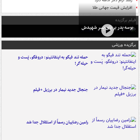
رشد آرام دلار ادامه دارد
افزایش قیمت جهانی طلا
فیلم برگزیده
بوسه‌ پدر بر پای پسر شهیدش
برگزیده ورزشی
حمله تند فیگو به اینفانتینو: دروغگو، پَست‌ و
حیله‌گر!
جنجال جدید نیمار در برزیل +فیلم
رامین رضاییان رسماً از استقلال جدا شد