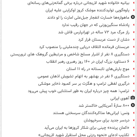
بیانیه خانواده شهید لاریجانی درباره برخی گمانه‌زنی‌های رسانه‌ای
یاوه‌گویی تولیدکننده موشک کروز اوکراینی علیه ایران
ماهواره‌ها خسارت انفجار جبل‌علی امارت را لو دادند
پادشاه سنگین‌وزنی که در جهان رقیب ندارد
راز مرگ مرد ۷۲ ساله در تهرانپارس فاش شد
دشان از دست عربستان فرار کرد
عربستان فرمانده ائتلاف دریایی چندملیتی را منصوب کرد
دستگیری ۸ نفر از اشرار مسلح شاخص و مرتبطین گروهک های تروریستی
۶ دستاورد بزرگ ایران در ۱۶۰ روز رهبری رهبر انقلاب
موج بارش‌های تابستانه در راه ۱۱ استان
دستگیری ۶ نفر در بهشهر به اتهام تشویش اذهان عمومی
درگیری لفظی ترامپ و هگزث بر سر کمبود ذخایر موشکی
ترامپ: همه چیز درباره ایران به طور استثنایی خوب پیش می‌رود
آهوی ایرانی
۸۰۰ سازۀ آمریکایی خاکستر شد
ونس: ایرانی‌ها مذاکره‌کنندگان سرسختی هستند
دردسر جدید برای سرخپوشان
«کمانِ پرنده» چینی برای شکار کروزها به ایران می‌آید
تکذیب ادعای «نحوه ردزنی محل استقرار شهید لاریجانی»