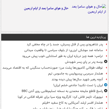
حال و هوای سامرا بعد از ایام اربعین
پربازدیدترین ها
پدر شاهرودی پس از قتل پسرش، جسد را در چاه مخفی کرد
سامانه ضد موشکی لیزری؛ از بلوف سیاسی تا واقعیت میدانی
ترامپ: همه چیز درباره ایران به طور استثنایی خوب پیش می‌رود
بوسه‌ پدر بر پای پسر شهیدش
توقف طولانی کامیون‌ها پشت مرز؛ صورت‌حساب سنگینی که به اقتصاد می‌رسد
هشدار سرمربی پرسپولیس به جاسوس تیم
آنچه رهبر شهید سال‌ها پیش دیده بودند
ایران را تست نکنید! جاده‌ی خشم ایران!
پاسخ قاطع ملیحه محمدی به نسخه تسلیم‌طلبی روی آنتن BBC
نیویورک تایمز فاش کرد: کارگروه ویژه سیا برای تفرقه افکنی در کوبا
هشدار افسر ارشد آمریکایی به کاخ سفید +فیلم
ترامپ: فکر می‌کنم جنگ با ایران خیلی زود پایان می‌یابد