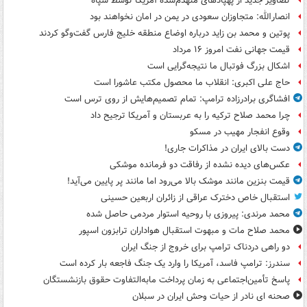
تصاویر جدید از پهپادهای منهدم‌شده آمریکا توسط سپاه
انصارالله: متجاوزان سعودی در یمن در امان نخواهند بود
پوتین و محمد بن زاید درباره اوضاع منطقه خلیج فارس گفت‌وگو کردند
قیمت جهانی نفت امروز ۱۶ مرداد
اشکال بزرگ فوتبال ما نتیجه‌گرایی است
حاج علی اکبری: انقلاب ما محصول مکتب عاشورا است
افشاگری برادرزاده ترامپ: تمام تصمیم‌هایش از روی ترس است
چرا محمد صلاح ترکیه را به عربستان و آمریکا ترجیح داد
وقوع انفجار مهیب در مسکو
دست بالای ایران در مذاکرات جاری!
عکس‌های دیده نشده از رفاقت دو فرمانده‌ موشکی
قیمت بنزین مانند موشک بالا می‌رود اما مانند پر پایین می‌آید!
استقبال خاص دخترک عراقی از زائران اربعین حسینی
محمد مرندی: پیروزی با روحیه استوار مردمی حاصل شده
محمد صلاح مات و مبهوت استقبال هواداران ترابزون اسپور
دو راهی دردناک ترامپ برای خروج از جنگ ایران
سندرز: ترامپ فاسد، آمریکا را وارد یک جنگ فاجعه بار کرده است
پاسخ تأمین‌اجتماعی به زمان پرداخت مابه‌التفاوت حقوق بازنشستگان
صحنه ای نادر از حیات وحش ایران در سبلان