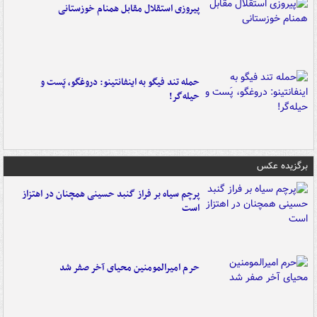
پیروزی استقلال مقابل همنام خوزستانی
حمله تند فیگو به اینفانتینو: دروغگو، پَست‌ و
حیله‌گر!
برگزیده عکس
پرچم سیاه بر فراز گنبد حسینی همچنان در اهتزاز
است
حرم امیرالمومنین محیای آخر صفر شد