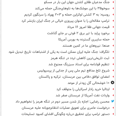
جنگ مدعیان طلای کشتی جهان این بار در مسکو
سوخو۳۵ با این موشک‌ها به ناوهای‌جنگی حمله می‌کند
روسیه: به ۳ کشتی اوکراین حمله و ۲۰۳ پهپاد را سرنگون کردیم
ترامپ مقاله‌ای را با عنوان پیروزی خیالی در جنگ ایران بازنشر کرد
قیمت جهانی طلا امروز ۱۶ مرداد
برخورد پراید با تیر برق ۲ فوتی بر جای گذاشت
حمله سایبری گسترده به بورس آمریکا
صنعا: نیروهای ما در کمین‌ هستند
تلگراف: جنگ علیه ایران ممکن است به یکی از اشتباهات تاریخ تبدیل شود
ثبت تاریخی‌ترین کاهش تردد در تنگه هرمز
تنظیم قولنامه برای اسناد سبزرنگ ممنوع شد
شروع تلخ مدافع تیم ملی پس از جدایی از پرسپولیس
امضای توافق دفاعی بین عربستان، ترکیه و پاکستان
۱۰ خوشحالی گل زودتر از موعد
ایتالیا خرید رادار اسرائیلی را متوقف کرد
واردات نفت آمریکا از عربستان صفر شد
محسن رضایی: اجازه باز شدن مسیر دوم در تنگه هرمز را نخواهیم داد
درخواست عامری برای تعویق عملیات انتقام‌جویانه علیه عربستان
دستور ترامپ برای تحقیق درباره چگونگی افشای کمبود تسلیحات