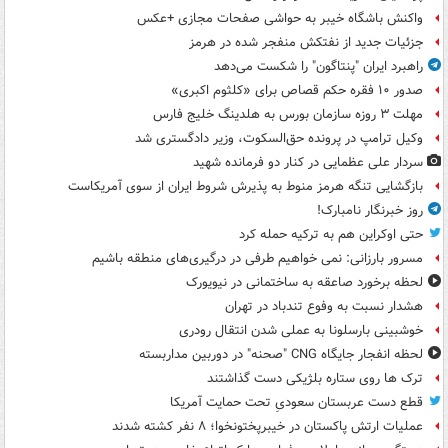
واکنش باشگاه خیبر به حواشی صفحات مجازی +عکس
جزئیات جدید از نفتکش منفجر شده در هرمز
راهبرد ایران "پنتاگون" را شکست می‌دهد
صدور ۱۰ فقره حکم قصاص برای «کلثوم اکبری»
مهلت ۳ روزه سازمان بورس به هلدینگ خلیج فارس
وکیل ترامپ در پرونده حق‌السکوت، وزیر دادگستری شد
سردار علی عظمایی در کنار دو فرمانده شهید
بازگشایی تنگه هرمز منوط به پذیرش شروط ایران از سوی آمریکاست
روز خبرنگار نامبارک!
حتی اوکراین هم به ترکیه حمله کرد
مسرور بارزانی: نمی خواهیم طرفی در درگیری‌های منطقه باشیم
لحظه برخورد صاعقه به ساختمانی در نیویورک
هشدار نسبت به وفوع تندباد در تهران
خوشبینی بارسلونا به عملی شدن انتقال رودری
لحظه انفجار جایگاه CNG "صحنه" در دوربین مداربسته
ترک ها روی ستاره بلژیکی دست گذاشتند
قطع دست عربستان سعودیِ تحت حمایت آمریکا
عملیات ارتش پاکستان در خیبرپختونخوا؛ ۸ نفر کشته شدند