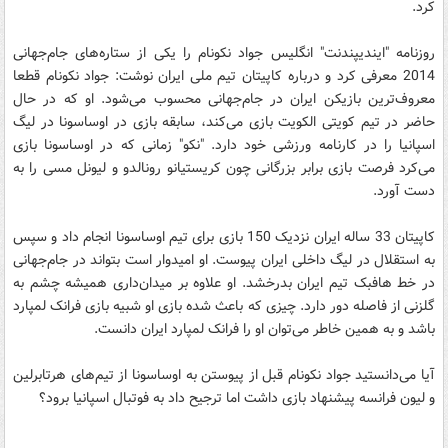
کرد.
روزنامه "ایندیپندنت" انگلیس جواد نکونام را یکی از ستاره‌های جام‌جهانی
2014 معرفی کرد و درباره کاپیتان تیم ملی ایران نوشت: جواد نکونام قطعا
معروف‌ترین بازیکن ایران در جام‌جهانی محسوب می‌شود. او که در حال
حاضر در تیم کویتی الکویت بازی می‌کند، سابقه بازی در اوساسونا در لیگ
اسپانیا را در کارنامه ورزشی خود دارد. "نکو" زمانی که در اوساسونا بازی
می‌کرد فرصت بازی برابر بزرگانی چون کریستیانو رونالدو و لیونل مسی را به
دست آورد.
کاپیتان 33 ساله ایران نزدیک 150 بازی برای تیم اوساسونا انجام داد و سپس
به استقلال در لیگ داخلی ایران پیوست. او امیدوار است بتواند در جام‌جهانی
در خط هافبک تیم ایران بدرخشد. او علاوه بر میدان‌داری همیشه چشم به
گلزنی از فاصله دور دارد. چیزی که باعث شده بازی او شبیه بازی فرانک لمپارد
باشد و به همین خاطر می‌توان او را فرانک لمپارد ایران دانست.
آیا می‌دانستید جواد نکونام قبل از پیوستن به اوساسونا از تیم‌های هرتابرلین
و لیون فرانسه پیشنهاد بازی داشت اما ترجیح داد به فوتبال اسپانیا برود؟