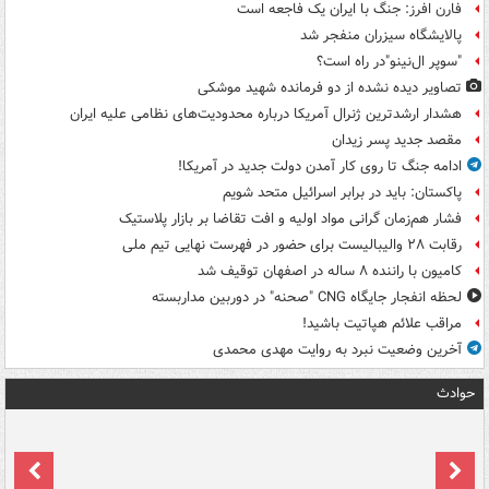
فارن افرز: جنگ با ایران یک فاجعه است
پالایشگاه سیزران منفجر شد
"سوپر ال‌نینو"در راه است؟
تصاویر دیده‌ نشده از دو فرمانده شهید موشکی
هشدار ارشدترین ژنرال آمریکا درباره محدودیت‌های نظامی علیه ایران
مقصد جدید پسر زیدان
ادامه جنگ تا روی کار آمدن دولت جدید در آمریکا!
پاکستان: باید در برابر اسرائیل متحد شویم
فشار هم‌زمان گرانی مواد اولیه و افت تقاضا بر بازار پلاستیک
رقابت ۲۸ والیبالیست برای حضور در فهرست نهایی تیم ملی
کامیون با راننده ۸ ساله در اصفهان توقیف شد
لحظه انفجار جایگاه CNG "صحنه" در دوربین مداربسته
مراقب علائم هپاتیت باشید!
آخرین وضعیت نبرد به روایت مهدی محمدی
حوادث