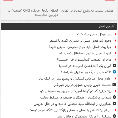
ای
هشدار نسبت به وفوع تندباد در تهران
لحظه انفجار جایگاه CNG "صحنه" در
دس
دوربین مداربسته
ات
آخرین اخبار
پدر لیونل مسی درگذشت
وجود شواهدی مبنی بر بمباران لامرد با فسفر
چرا بیت المال باید خرج مجرمان امنیتی شود؟
قرارداد مربی خارجی استقلال تمدید شد
ماجرای تصویب کنوانسیون خزر چیست؟
فوران یک آتشفشان قدرتمند در کلمبیا
تنگه هرمز، برگ برنده ایران قدرتمند!
اعلام محل میزبانی استقلال و پرسپولیس در لیگ برتر
نشست خبری رئیس جمهور در روز خبرنگار
پزشکیان: گفت‌وگوها آمریکا را مجبور به همراهی کرد
قدردانی پزشکیان از همکاری صنوف در شرایط سخت
تصاویری از آیت‌الله سید مجتبی خامنه‌ای در حال تدریس
عراقچی: تفاهم با عمان به‌معنی بازگشایی تنگه هرمز نیست
پزشکیان: آمریکا استعمارگر و قاتل است