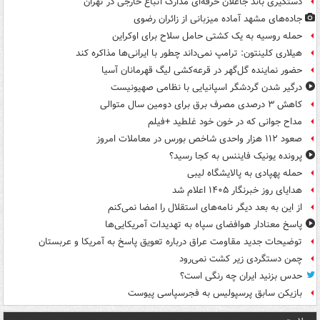
دستگیری باند جاعلان حرفه‌ای مدارک اتباع خارجی در تهران
جاده‌های مشهد آماده میزبانی از زائران رضوی
حمله روسیه به یک کشتی حامل سلاح برای اوکراین
هیلاری کلینتون: ترامپ نمی‌داند چطور با ایرانی‌ها مذاکره کند
حضور نماینده گل‌گهر در قرعه‌کشی لیگ قهرمانان آسیا
درگیر شدن گردشگر اسپانیایی با نظامی صهیونیست
کاهش ۳ درصدی مصرف برق برای دومین سال متوالی
مداح جوانی که در خون خود غلطید +فیلم
صعود ۱۱۲ هزار واحدی شاخص بورس در معاملات امروز
پرونده یونیک فایننس به کجا رسید؟
حمله پهپادی به پالایشگاه لیبی
هدایای روز خبرنگار ۱۴۰۵ اعلام شد
از این به بعد دیگر نامه‌های استقلال را امضا نمی‌کنم
پاسخ معنادار هوافضای سپاه به تهدیدات آمریکایی‌ها
توضیحات جدید مقاومت عراق درباره تعویق پاسخ به آمریکا و عربستان
چمن دستگردی زیر کشت نمی‌رود
حدس بزنید ایران چه رنگی است؟
بازیکن سابق پرسپولیس به فجرسپاسی پیوست