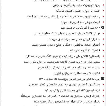
ورود تجهیزات جدید به یگان‌های ارتش
خشم ترامپ از افشای کمبود موشک
رسانه صهیونیست: حزب الله در حال تغییر قواعد بازی است
قیمت جهانی طلا امروز ۱۵ مرداد
۸۰۰ سازۀ آمریکایی خاکستر شد
تهاتر ۱۶۷۳ میلیارد تومان از اموال شرکت‌های تراستی
ماهواره ایرانی که از سد ابرها عبور می‌کند
آجورلو: ایجاد دوقطبی «جنگ و صلح‌» بازی دشمن است
کالابرگ ۳ گروه شارژ شد
پاکستان: تلاش‌های دیپلماتیک در مورد تنگه هرمز ادامه دارد
سفیر ایران در ژاپن: همان فاجعه هیروشیما در حال تکرار است
شنیده شدن صدای دو انفجار در نزدیکی تنگه هرمز
تکذیب شایعه معافیت سربازان فراری
روزنامه‌های ورزشی امروز پنج‌شنبه ۱۵ مرداد ۱۴۰۵
دستگیری ۶ نفر در بهشهر به اتهام تشویش اذهان عمومی
فیفا توهین‌کنندگان به اینفانتینو را تهدید کرد
اعتراف ارتش اسرائیل به هلاکت ۲ افسر در تله انفجاری حزب‌الله
بغداد: نباید از خاک عراق به کشورهای دیگر حمله شود