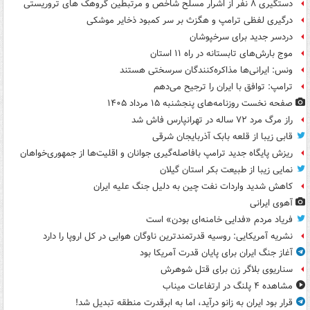
دستگیری ۸ نفر از اشرار مسلح شاخص و مرتبطین گروهک های تروریستی
درگیری لفظی ترامپ و هگزث بر سر کمبود ذخایر موشکی
دردسر جدید برای سرخپوشان
موج بارش‌های تابستانه در راه ۱۱ استان
ونس: ایرانی‌ها مذاکره‌کنندگان سرسختی هستند
ترامپ: توافق با ایران را ترجیح می‌دهم
صفحه نخست روزنامه‌های پنجشنبه ۱۵ مرداد ۱۴۰۵
راز مرگ مرد ۷۲ ساله در تهرانپارس فاش شد
قابی زیبا از قلعه بابک آذربایجان شرقی
ریزش پایگاه جدید ترامپ بافاصله‌گیری جوانان و اقلیت‌ها از جمهوری‌خواهان
نمایی زیبا از طبیعت بکر استان گیلان
کاهش شدید واردات نفت چین به دلیل جنگ علیه ایران
آهوی ایرانی
فریاد مردم «فدایی خامنه‌ای بودن» است
نشریه آمریکایی: روسیه قدرتمندترین ناوگان هوایی در کل اروپا را دارد
آغاز جنگ ایران برای پایان قدرت آمریکا بود
سناریوی بلاگر زن برای قتل شوهرش
مشاهده ۴ پلنگ در ارتفاعات میناب
قرار بود ایران به زانو درآید، اما به ابرقدرت منطقه تبدیل شد!