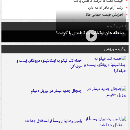
قیمت نفت ۵ درصد کاهش یافت
رشد آرام دلار ادامه دارد
افزایش قیمت جهانی طلا
فیلم برگزیده
صاعقه جان فوتبالیست تایلندی را گرفت!
برگزیده ورزشی
حمله تند فیگو به اینفانتینو: دروغگو، پَست‌ و
حیله‌گر!
جنجال جدید نیمار در برزیل +فیلم
رامین رضاییان رسماً از استقلال جدا شد