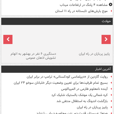
مشاهده ۴ پلنگ در ارتفاعات میناب
موج بارش‌های تابستانه در راه ۱۱ استان
حوادث
ن
پاییز پرباران در راه ایران
دستگیری ۶ نفر در بهشهر به اتهام
تشویش اذهان عمومی
اس
آخرین اخبار
روایت گاردین از «دیپلماسی کودکستانی» ترامپ در برابر ایران
بسیج تمام ظرفیت‌ها برای تعیین وضعیت دیگر خلبانان سوخو ۲۴ ایران
آینده نامعلوم طارمی در المپیاکوس
کره شمالی یک موشک بالستیک شلیک کرد
بازگشت اندونگ به استقلال منتفی شد
پاییز پرباران در راه ایران
صنعا: عربستان قدرت دور زدن محاصره دریایی را ندارد