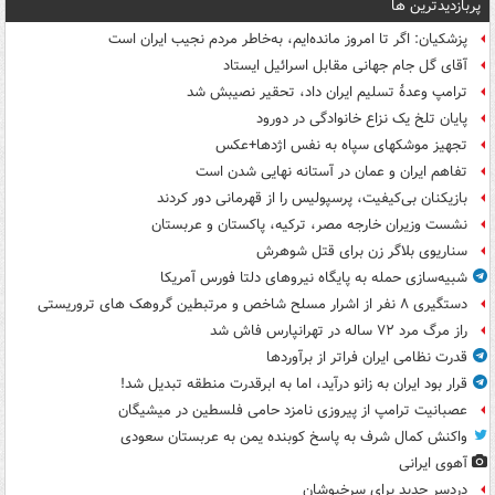
پربازدیدترین ها
پزشکیان: اگر تا امروز مانده‌ایم، به‌خاطر مردم نجیب ایران است
آقای گل جام جهانی مقابل اسرائیل ایستاد
ترامپ وعدۀ تسلیم ایران داد، تحقیر نصیبش شد
پایان تلخ یک نزاع خانوادگی در دورود
تجهیز موشکهای سپاه به نفس اژدها+عکس
تفاهم ایران و عمان در آستانه نهایی شدن است
بازیکنان بی‌کیفیت، پرسپولیس را از قهرمانی دور کردند
نشست وزیران خارجه مصر، ترکیه، پاکستان و عربستان
سناریوی بلاگر زن برای قتل شوهرش
شبیه‌سازی حمله به پایگاه نیروهای دلتا فورس آمریکا
دستگیری ۸ نفر از اشرار مسلح شاخص و مرتبطین گروهک های تروریستی
راز مرگ مرد ۷۲ ساله در تهرانپارس فاش شد
قدرت نظامی ایران فراتر از برآوردها
قرار بود ایران به زانو درآید، اما به ابرقدرت منطقه تبدیل شد!
عصبانیت ترامپ از پیروزی نامزد حامی فلسطین در میشیگان
واکنش کمال شرف به پاسخ کوبنده یمن به عربستان سعودی
آهوی ایرانی
دردسر جدید برای سرخپوشان