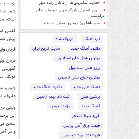
وی سپس با
حمایت سلبریتی‌ها از قاتلان زنده سوز
مریم همتیان بازیگر جوان سینما و تئاتر
شعر نبود
درگذشت
است، مدح
سینماها روز اربعین تعطیل هستند
گفتنی اس
پیش توسط
آپ آهنگ
موزیک شاه
دانلود آهنگ جدید
سایت تاریخ ایران
قربان ولی
بهترین هتل های استانبول
قربان ول
رزرو هتل استانبول
آموزشی ش
مولانا، ش
بهترین جراح بینی ترمیمی
آهنگ های جدید
دانلود آهنگ جدید
ولیئی، م
علیرغم ا
پرشین هتل
ثبت نام بیمه اربعین
آهنگ جدید
مزایده خودرو
ولیئی بر
این برجس
خرید بلیط استخر
سخن می گ
قیمت ورق آهن پرایس
و در آخر
فروشنده مواد شیمیایی