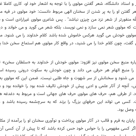
و استاد دانشگاه، شعر گفتن مولوی را با توجه به اشعار خود او، کاری کاملا غی
ر گفتن او را به پر شدن از سخنان الهی مربوط دانست: خود مولوی در فیه ما
لله منفورتر از شعر نزد من چیزی نباشد" . پس شاعری مولوی غیرارادی است و 
 که مولوی شعر نمی سازد و نمی نویسد، بلکه شعر می گوید و می خواند و دی
مولوی خودش می گوید هرکس خاموش شده باشد کلام خداوند را می شنود. م
فت، چون کلام خدا را می شنید، در واقع کار مولوی هم استماع سخن خدا ب
باره منبع سخن مولوی نیز افزود: مولوی خودش از خداوند به «سلطان سخن» ت
 را منبع الهام هر حرفی می داند و چون خودش به سکوت درونی رسیده ا
ا می شنود و سخنانش از سر شهوت و جاه طلبی نیست. ضمن این که مولوی به
، آنچه از آثار علمی و ادبی پیش از خودش تالیف شده بود را خوانده بود و ب
. از طرفی هم، حرف های مولوی حرف های جهانی است و مربوط به دغدغه ه
 کسی می تواند این حرفهای بزرگ را بزند که به سرچشمه رسیده باشد و م
وصل بود.
پایان به فرم و قالب در آثار مولوی پرداخت و نوآوری سخنان او را برآمده از مک
گر کسی مفهومی را با حواس خود حس کرده باشد که تا پیش از آن کسی آ