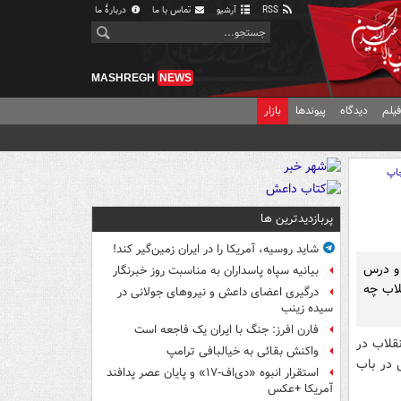
RSS
آرشیو
تماس با ما
دربارهٔ ما
MASHREGH
NEWS
یلم
دیدگاه
پیوندها
بازار
اپ
پربازدیدترین ها
شاید روسیه، آمریکا را در ایران زمین‌گیر کند!
 و درس
بیانیه سپاه پاسداران به مناسبت روز خبرنگار
لاب چه
درگیری اعضای داعش و نیروهای جولانی در
سیده زینب
فارن افرز: جنگ با ایران یک فاجعه است
قلاب در
واکنش بقائی به خیالبافی ترامپ
 در باب
استقرار انبوه «دی‌اف‑۱۷» و پایان عصر پدافند
آمریکا +عکس