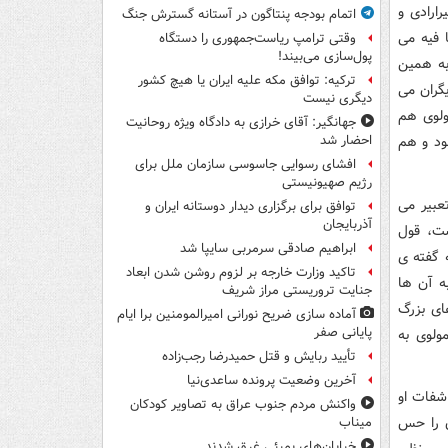
رارادی و
اتمام بودجه پنتاگون در آستانه گسترش جنگ
 فیه می
وقتی ترامپ ریاست‌جمهوری را دستگاه
پول‌سازی می‌بیند!
به همین
ترکیه: توافق مکه علیه ایران یا هیچ کشور
گران می
دیگری نیست
ولوی هم
جهانگیر: آقای خرازی به دادگاه ویژه روحانیت
ود و هم
احضار شد
افشای رسوایی جاسوسی سازمان ملل برای
رژیم صهیونیستی
عبیر می
توافق برای برگزاری دیدار دوستانه ایران و
آذربایجان
ست، قول
ابراهیم صادقی سرمربی سایپا شد
 گفته ی
تاکید وزارت خارجه بر لزوم روشن شدن ابعاد
ه آن ها
جنایت تروریستی مراز شریف
ای بزرگ
آماده سازی ضریح نورانی امیرالمومنین برا ایام
پایانی صفر
ولوی به
تأیید ربایش و قتل حمیدرضا رجب‌زاده
آخرین وضعیت پرونده ساعدی‌نیا
اشفات او
واکنش مردم جنوب عراق به تصاویر کودکان
ن را حس
میناب
خیابان‌های بمبئی غرق شدند