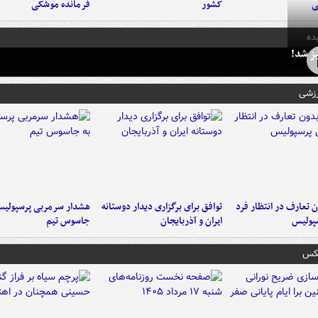
ی
کشور
فرمانده‌ موشکی
ده
ز شد!
رزشی
 تعارف در انتظار فرد
توافق برای برگزاری دیدار دوستانه
هشدار سرمربی پرسپولیس
پولیس
ایران و آذربایجان
جاسوس تیم
عکس