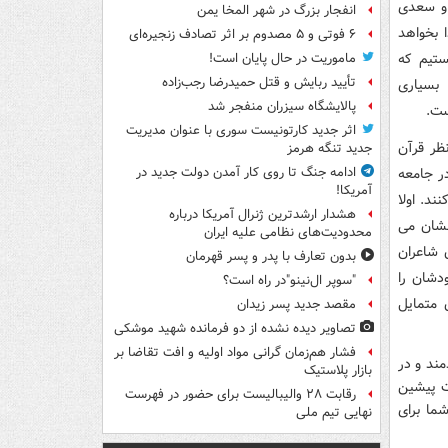
 و سعدی
انفجار بزرگ در شهر المخا یمن
 بخواهد
۶ فوتی و ۵ مصدوم بر اثر تصادف زنجیره‌ای
ستیم که
ماموریت در حال پایان است!
تأیید ربایش و قتل حمیدرضا رجب‌زاده
 بسیاری
پالایشگاه سیزران منفجر شد
ست.
اثر جدید کارتونیست سوری با عنوان مدیریت
ظر قرآن
جدید تنگه هرمز
ر جامعه
ادامه جنگ تا روی کار آمدن دولت جدید در
آمریکا!
ند. اولا
هشدار ارشدترین ژنرال آمریکا درباره
نشان می
محدودیت‌های نظامی علیه ایران
 شاعران
بدون تعارف با پدر و پسر قهرمان
ودشان را
"سوپر ال‌نینو"در راه است؟
متمایل
مقصد جدید پسر زیدان
تصاویر دیده‌ نشده از دو فرمانده شهید موشکی
فشار هم‌زمان گرانی مواد اولیه و افت تقاضا بر
مند و در
بازار پلاستیک
مت پیشین
رقابت ۲۸ والیبالیست برای حضور در فهرست
شما برای
نهایی تیم ملی