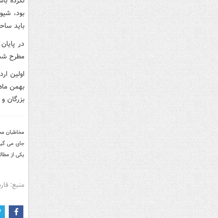
نکرده با
بود، شیو
باید ساح
در پایان
مطرح شده
بهمن ماه
بزرگان و 
مخاطبان مح
جای می گیر
یکی از مطا
منبع: فا