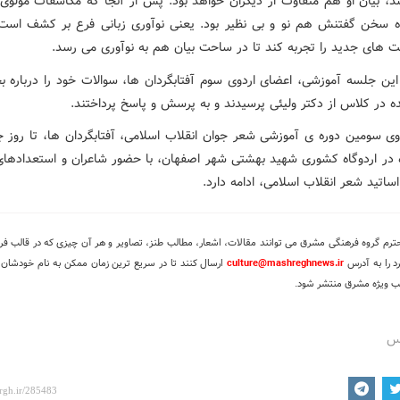
شد، بیان او هم متفاوت از دیگران خواهد بود. پس از آنجا که مکاشفات مولوی 
ه سخن گفتنش هم نو و بی نظیر بود. یعنی نوآوری زبانی فرع بر کشف است
ت های جدید را تجربه کند تا در ساحت بیان هم به نوآوری می رسد.
 این جلسه آموزشی، اعضای اردوی سوم آفتابگردان ها، سوالات خود را درباره 
 در کلاس از دکتر ولیئی پرسیدند و به پرسش و پاسخ پرداختند.
 در اردوگاه کشوری شهید بهشتی شهر اصفهان، با حضور شاعران و استعدادهای
اساتید شعر انقلاب اسلامی، ادامه دارد.
ترم گروه فرهنگی مشرق می توانند مقالات، اشعار، مطالب طنز، تصاویر و هر آن چیزی که در قالب فر
د را به آدرس
culture@mashreghnews.ir
ارسال کنند تا در سریع ترین زمان ممکن به نام خودشان 
لب ویژه مشرق منتشر شود.
رس