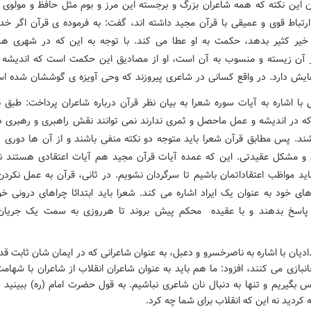
ان این نکته که همه شاعران بزرگ و برجسته این مرز و بوم مثل حافظ و مولوی
رتباط قوی و عمیقی با قرآن مجید داشته اند، گفت: به فرموده ی قرآن اگر خدا
یر کثیر بدهد، حکمت به او عطا می کند. با توجه به این که در شهری ه
آن زیسته و منسوب به آن است، او از مصادیق این حکمت است که اندیشه
یش دارد. در واقع کسانی در شاعری پیروزند که وحی آویزه ی گوششان شده ا
ا اشاره به آیات سوره شعرا به بیان نظر قرآن درباره شاعران پرداخت: طبق ن
که در اندیشه و عمل ماحصل و ثمری ندارند نمی توانند نقش راهبری و رهبری د
ند. پس مطابق قرآن شعرا باید متوجه دو نکته منفی باشند و از آن ها دوری کن
 و مشکل عقیدتی. این که عمده آیات قرآن مجید هم آیات اعتقادی هستند 
اید مواظب اعتقاداتمان باشیم تا سرگردان نشویم. در ثانی، قرآن به عمل نکردن
ای خود به عنوان یک ایراد اشاره می کند. شعرا باید ابتدائا چراهای درونی خ
پاسخ بدهند و با عقیده محکم پیش بروند تا هرروزی به سمت یک جریان 
یان با اشاره به ناصرخسرو و دعبل، به عنوان شاعرانی که در ایمان شان ثابت قد
نبازی می کنند، افزود: ما هم باید به عنوان شاعران انقلاب از شاعران با شها
س بگیریم و تنها به دنبال نان شاعری نباشیم. به قول حضرت امام (ره) ببینید 
 کردید نه این که انقلاب برای شما چه کرد.