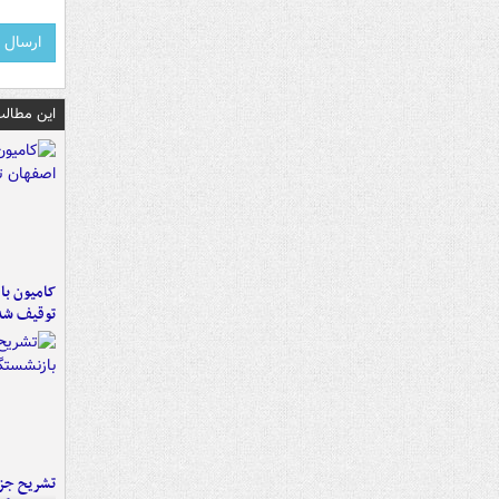
این مطالب
توقیف شد
تشریح جز