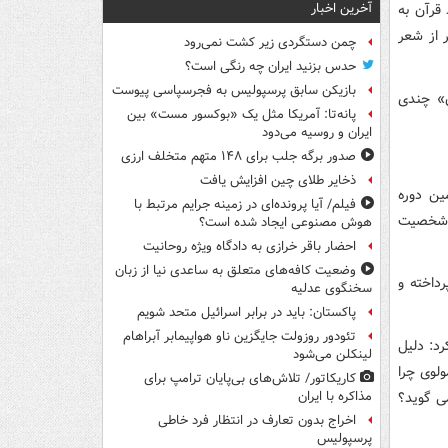
آخرین اخبار
 قرآن به
 از شعر
چمن دستگردی زیر کشت نمی‌رود
حدس بزنید ایران چه رنگی است؟
بازیکن سابق پرسپولیس به فجرسپاسی پیوست
ن» چندی
پانه‌تا: آمریکا مثل یک «بوکسور مست» بین
ایران و روسیه می‌دود
صدور برگه جلب برای ۱۴۸ متهم متخلف ارزی
ذخایر طلای چین افزایش یافت
ین دوره
فیلم/ آیا پرونده‌ای در زمینه جرایم مرتبط با
و شخصیت
هوش مصنوعی ایجاد شده است؟
احضار باقر خرازی به دادگاه ویژه روحانیت
وضعیت کافه‌های متعلق به ساعدی نیا از زبان
داخته و
سخنگوی عدلیه
پاکستان: باید در برابر اسرائیل متحد شویم
تئودور روزولت جایگزین ناو هواپیمابر آبراهام
د: دلیل
لینکلن می‌شود
لوی چرا
کاریکاتور/ تلاش‌های بی‌پایان ترامپ برای
ی گوید؟
مذاکره با ایران
اخراج بدون تعارف در انتظار فرد خاطی
پرسپولیس