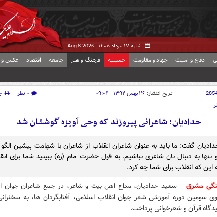
شنبه ۱۷ مرداد ۱۴۰۵ -
Aug 8 2026
ی
دفاع و امنیت
جهاد و مقاومت
حسینیه
فرهنگ و هنر
جامعه
اقتصاد
عکس و ف
285
تاریخ انتشار:
۲۶ بهمن ۱۳۹۲ - ۰۹:۰۴
۰ نظر
چ
ر
حدادیان: شاعرانی پیروزند که وحی آویزه گوششان شد
ادیان گفت: ما باید به عنوان شاعران انقلاب از شاعران با شهامت پیشین الگو
و تنها به دنبال نان شاعری نباشیم. به قول حضرت امام (ره) ببینید شما برای انق
 این که انقلاب برای شما چه کرد.
هنگی مشرق
-
سعید حدادیان، مداح اهل بیت و شاعر، در جمع شاعران جوان ان
دوی سومین دوره آموزشی شعر جوان انقلاب اسلامی، آفتابگردان ها، به سخنرانی
دگاه قرآن و شعرخوانی پرداخت.