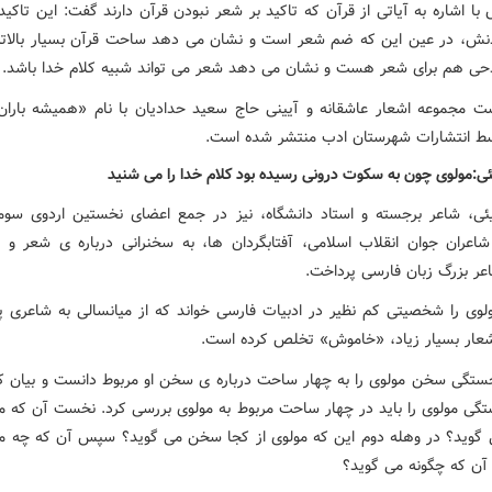
 اشاره به آیاتی از قرآن که تاکید بر شعر نبودن قرآن دارند گفت: این تاکید
نش، در عین این که ضم شعر است و نشان می دهد ساحت قرآن بسیار بالاتر
ی هم برای شعر هست و نشان می دهد شعر می تواند شبیه کلام خدا باشد.
ت مجموعه اشعار عاشقانه و آیینی حاج سعید حدادیان با نام «همیشه بارا
 انتشارات شهرستان ادب منتشر شده است.
ئی:مولوی چون به سکوت درونی رسیده بود کلام خدا را می شنید
یئی، شاعر برجسته و استاد دانشگاه، نیز در جمع اعضای نخستین اردوی سوم
اعران جوان انقلاب اسلامی، آفتابگردان ها، به سخنرانی درباره ی شعر 
اعر بزرگ زبان فارسی پرداخت.
ولوی را شخصیتی کم نظیر در ادبیات فارسی خواند که از میانسالی به شاعری پر
شعار بسیار زیاد، «خاموش» تخلص کرده است.
جستگی سخن مولوی را به چهار ساحت درباره ی سخن او مربوط دانست و بیان کر
تگی مولوی را باید در چهار ساحت مربوط به مولوی بررسی کرد. نخست آن که مو
وید؟ در وهله دوم این که مولوی از کجا سخن می گوید؟ سپس آن که چه م
 آن که چگونه می گوید؟