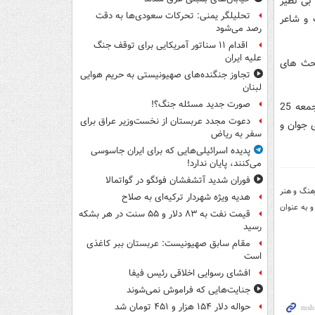
بی نظیر
تحلیلگر یمنی: تحرکات سعودی‌ها به دقت
 و شاعر
رصد می‌شود
اقدام ۱۱ سناتور آمریکایی برای توقف جنگ
علیه ایران
بحث های
تجاوز جنگنده‌های صهیونیستی به حریم هوایی
لبنان
صورت جدید مسئله جنگ؟!
اولین اردوی سومین دوره ی آموزشی شعر جوان انقلاب اسلامی، آفتابگردان ها، تا روز جمعه 25
دعوت مجدد عربستان از نخست‌وزیر عراق برای
 جوان و
سفر به ریاض
پدیده اسرائیلی‌هایی که برای ایران جاسوسی
می‌کنند، پایان ندارد!
فوران شدید آتشفشان فوئگو در گواتمالا
هنگ و هنر
هدیه ویژه شهردار ترکیه‌ای به صلاح
و به عنوان
قیمت نفت به ۸۳ دلار و ۵۵ سنت در هر بشکه
رسید
مقام سابق صهیونیست: عربستان ببر کاغذی
است
افشای رسوایی اخلاقی رئیس فیفا
جنایت‌هایی که فراموش نمی‌شوند
حواله دلار ۱۵۴ هزار و ۴۵۱ تومان شد