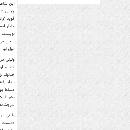
این شاعر 
چرایی شع
گوید "وا
خاطر است
نویسند. 
سخن می گ
قول او.
ولیئی در
کند و او
خداوند ر
معاصرانش
مسلط بود
بشر است.
سرچشمه 
ولیئی در 
دانست: ا