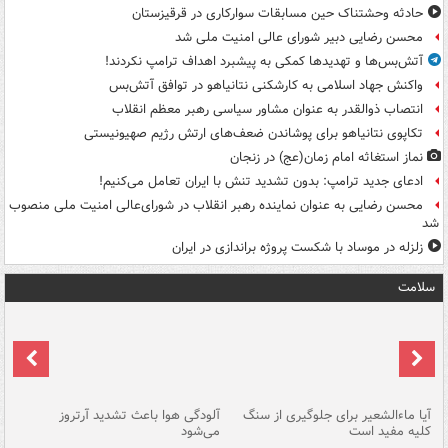
حادثه وحشتناک حین مسابقات سوارکاری در قرقیزستان
محسن رضایی دبیر شورای عالی امنیت ملی شد
آتش‌بس‌ها و تهدیدها کمکی به پیشبرد اهداف ترامپ نکردند!
واکنش جهاد اسلامی به کارشکنی نتانیاهو در توافق آتش‌بس
انتصاب ذوالقدر به عنوان مشاور سیاسی رهبر معظم انقلاب
تکاپوی نتانیاهو برای پوشاندن ضعف‌های ارتش رژیم صهیونیستی
نماز استغاثه امام زمان(عج) در زنجان
ادعای جدید ترامپ: بدون تشدید تنش با ایران تعامل می‌کنیم!
محسن رضایی به عنوان نماینده رهبر انقلاب در شورای‌عالی امنیت ملی منصوب
شد
زلزله در موساد با شکست پروژه براندازی در ایران
سلامت
آیا ماءالشعیر برای جلوگیری از سنگ
آلودگی هوا باعث تشدید آرتروز
حذ
کلیه مفید است
می‌شود
کل