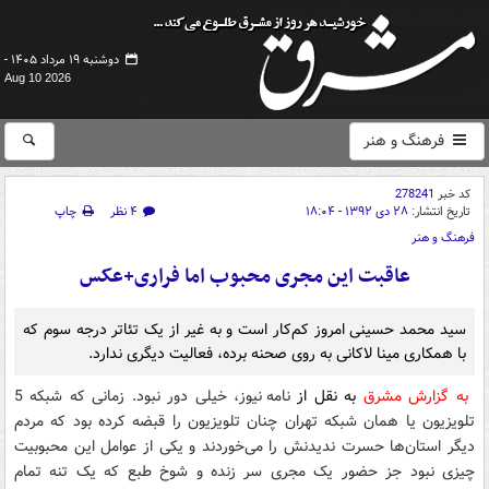
دوشنبه ۱۹ مرداد ۱۴۰۵ -
Aug 10 2026
فرهنگ و هنر
کد خبر
278241
تاریخ انتشار:
۲۸ دی ۱۳۹۲ - ۱۸:۰۴
۴ نظر
چاپ
فرهنگ و هنر
عاقبت این مجری محبوب اما فراری+عکس
سید محمد حسینی امروز کم‌کار است و به غیر از یک تئاتر درجه سوم که
با همکاری مینا لاکانی به روی صحنه برده، فعالیت دیگری ندارد.
به گزارش مشرق
به نقل از
نامه نیوز، خیلی دور نبود. زمانی که شبکه 5
تلویزیون یا همان شبکه تهران چنان تلویزیون را قبضه کرده بود که مردم
دیگر استان‌ها حسرت ندیدنش را می‌خوردند و یکی از عوامل این محبوبیت
چیزی نبود جز حضور یک مجری سر زنده و شوخ طبع که یک تنه تمام