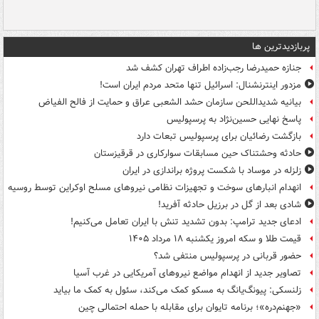
پربازدیدترین ها
جنازه حمیدرضا رجب‌زاده اطراف تهران کشف شد
مزدور اینترنشنال: اسرائیل تنها متحد مردم ایران است!
بیانیه شدیداللحن سازمان حشد الشعبی عراق و حمایت از فالح الفیاض
پاسخ نهایی حسین‌نژاد به پرسپولیس
بازگشت رضائیان برای پرسپولیس تبعات دارد
حادثه وحشتناک حین مسابقات سوارکاری در قرقیزستان
زلزله در موساد با شکست پروژه براندازی در ایران
انهدام انبارهای سوخت و تجهیزات نظامی نیروهای مسلح اوکراین توسط روسیه
شادی بعد از گل در برزیل حادثه آفرید!
ادعای جدید ترامپ: بدون تشدید تنش با ایران تعامل می‌کنیم!
قیمت طلا و سکه امروز یکشنبه ۱۸ مرداد ۱۴۰۵
حضور قربانی در پرسپولیس منتفی شد؟
تصاویر جدید از انهدام مواضع نیروهای آمریکایی در غرب آسیا
زلنسکی: پیونگ‌یانگ به مسکو کمک می‌کند، سئول به کمک ما بیاید
«جهنم‌دره»؛ برنامه تایوان برای مقابله با حمله احتمالی چین