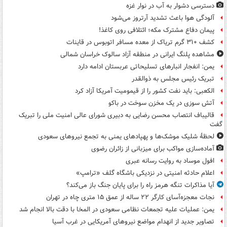
دسترسی دشوار به آب در نوار غزه
آلودگی هوا باعث تشدید آرتروز می‌شود
پیمان دفاع مشترک مکه؛ ائتلافی روی کاغذ!
کشف ۳۱۰ گرم تریاک از معده مسافر اتوبوس در قاینات
مشاهده پلنگ ایرانی در منطقه آزاد سالوک خراسان شمالی
یمن: انفجار انبارهای تسلیحاتی عربستان ادامه دارد
تبریک رئیس مجلس به ذوالقدر
الکعبی: باید نفت کشور را از قیمومیت آمریکا آزاد کرد
آتش سوزی در یک مخزن سوخت در باکو
قالیباف انتصاب محسن رضایی به دبیری شورای عالی امنیت ملی را تبریک
گفت
لحظۀ شلیک موشک‌ها و پهپادهای یمنی به تجمع نیروهای سعودی
آماده‌سازی مواکب برای میزبانی از زائران رضوی
افول موساد به روایت رسانه عبری
اعلام حادثه امنیتی در نزدیکی باشگاه گلف «ترامپ»
آیا مذاکرات تنگه هرمز راه را برای پایان جنگ باز می‌کند؟
نجات معجزه‌آسای کارگر ۲۲ ساله از عمق ۱۵ متری چاه در تهران
یمن: عملیات علیه تجمعات نظامی سعودی در المخا با دقت بالا انجام شد
تصاویر جدید از انهدام مواضع نیروهای آمریکایی در غرب آسیا