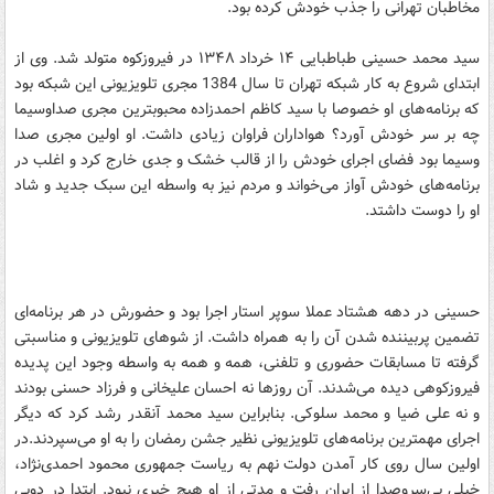
مخاطبان تهرانی را جذب خودش کرده بود.
سید محمد حسینی طباطبایی ۱۴ خرداد ۱۳۴۸ در فیروزکوه متولد شد. وی از
ابتدای شروع به کار شبکه تهران تا سال 1384 مجری تلویزیونی این شبکه بود
که برنامه‌های او خصوصا با سید کاظم احمدزاده محبوبترین مجری صداوسیما
چه بر سر خودش آورد؟ هواداران فراوان زیادی داشت. او اولین مجری صدا
وسیما بود فضای اجرای خودش را از قالب خشک و جدی خارج کرد و اغلب در
برنامه‌های خودش آواز می‌خواند و مردم نیز به واسطه این سبک جدید و شاد
او را دوست داشتد.
حسینی در دهه هشتاد عملا سوپر استار اجرا بود و حضورش در هر برنامه‌ای
تضمین پربیننده شدن آن را به همراه داشت. از شوهای تلویزیونی و مناسبتی
گرفته تا مسابقات حضوری و تلفنی، همه و همه به واسطه وجود این پدیده
فیروزکوهی دیده می‌شدند. آن روزها نه احسان علیخانی و فرزاد حسنی بودند
و نه علی ضیا و محمد سلوکی. بنابراین سید محمد آنقدر رشد کرد که دیگر
اجرای مهمترین برنامه‌های تلویزیونی نظیر جشن رمضان را به او می‌سپردند.در
اولین سال روی کار آمدن دولت نهم به ریاست جمهوری محمود احمدی‌نژاد،
خیلی بی‌سروصدا از ایران رفت و مدتی از او هیچ خبری نبود. ابتدا در دوبی