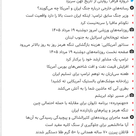
دروازه فرافر؛ روایتی از تاریخ کهن سریزد
رسانه‌های خارجی درباره جنگ ایران و آمریکا چه می‌گویند؟
وزیر جنگ سابق ترامپ: اینکه ایران دست بالا را دارد واقعیت است
نکونام مافیا را سربه‌نیست کرد
روزنامه‌های ورزشی امروز دوشنبه ۱۹ مرداد ۱۴۰۵
حمله توپخانه‌ای اسرائیل به جنوب لبنان
سناتور آمریکایی: هزینه بازگشایی تنگه هرمز روز به روز بالاتر می‌رود
صفحه نخست روزنامه‌های دوشنبه ۱۹ مرداد ۱۴۰۵
ترامپ یک مشاور ارشد خود را برکنار کرد
افزایش قیمت نفت و افت شاخص‌های بورس آمریکا
طعنه سی‌ان‌ان به توهم ترامپ برای تسلیم ایران
زرادخانه موشک‌های بالستیک آمریکایی ته کشید!
بطری آبی که ماشین شما را به آتش می‌کشد
در مسیر تولد ابریشم
«جهنم‌دره»؛ برنامه تایوان برای مقابله با حمله احتمالی چین
تنگه هرمز و پیام‌های بازدارنده ایران
همه ماجرای پرونده‌های کثیرالشاکی و پیچیدگی رسیدگی به آن‌ها
آیا ماءالشعیر برای جلوگیری از سنگ کلیه مفید است
قاتلان پیرزن ۷۰ ساله همدانی با ۵۰ گرم طلا دستگیر شدند