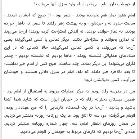
از خويشاوندان امام - بى‌خبر، امام وارد منزل آنها مى‌شوند!
امام هنوز نماز هم نخوانده بودند - عصر بود - از صبح که ايشان آمدند -
ساعت حدود نه و خرده‌اى - و به بهشت زهرا رفتند تا عصر، نه ناهار خورده
بودند، نه نماز خوانده بودند، نه اندکى استراحت کرده بودند! آن‌جا مى‌روند
که نمازى بخوانند و استراحتى بکنند. ديگر تماس با کسى نمى‌گيرند؛ يعنى
آن‌جا که مى‌روند، با کسى تماس نمى‌گيرند. حالا کسانى که در اين
ستادهاى عملياتى نشسته بودند - ماها بوديم که نشسته بوديم - چقدر
نگران مى‌شوند! اين ديگر بماند. چند ساعت، هيچ کس از امام خبر نداشت؛
تا بعد بالاخره خبر دادند که بله، امام در منزل فلانى هستند و خودشان
مى‌آيند، کسى دنبالشان نرود!
من در مدرسه رفاه بودم که مرکز عملياتِ مربوط به استقبال از امام بود -
همين دبستان دخترانه رفاه که در خيابان ايران است که شايد شما آشنا
باشيد و بدانيد - آن‌جا در يک قسمت، کارهايى را که من عهده‌دار بودم،
انجام مى‌گرفت؛ دو، سه تا اتاق بود. ما يک روزنامه روزانه منتشر مى‌کرديم.
در همان روزهاى انتظار امام، سه، چهار شماره روزنامه منتشر کرديم.
عدّه‌اى آن‌جا بوديم که کارهاى مربوط به خودمان را انجام مى‌داديم.