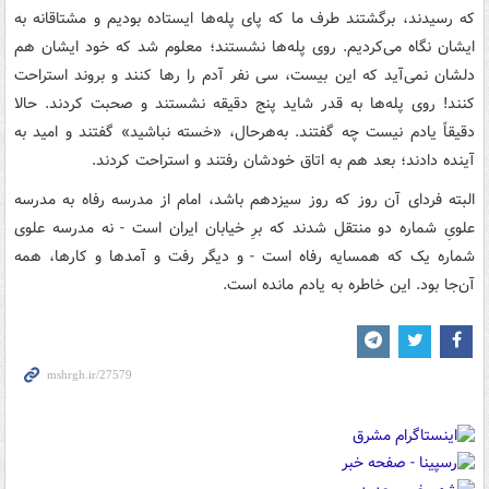
که رسيدند، برگشتند طرف ما که پاى پله‌ها ايستاده بوديم و مشتاقانه به
ايشان نگاه مى‌کرديم. روى پله‌ها نشستند؛ معلوم شد که خود ايشان هم
دلشان نمى‌آيد که اين بيست، سى نفر آدم را رها کنند و بروند استراحت
کنند! روى پله‌ها به قدر شايد پنج دقيقه نشستند و صحبت کردند. حالا
دقيقاً يادم نيست چه گفتند. به‌هرحال، «خسته نباشيد» گفتند و اميد به
آينده دادند؛ بعد هم به اتاق خودشان رفتند و استراحت کردند.
البته فرداى آن روز که روز سيزدهم باشد، امام از مدرسه رفاه به مدرسه
علوىِ شماره دو منتقل شدند که برِ خيابان ايران است - نه مدرسه علوى
شماره يک که همسايه رفاه است - و ديگر رفت و آمدها و کارها، همه
آن‌جا بود. اين خاطره به يادم مانده است.