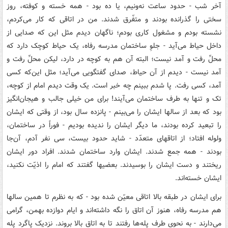
آخر شب - حدود ساعت نه‌ونيم، يا ده بود - همه خسته و کوفته، روز
سختى را گذرانده بودند و متفّرق شدند. من در اتاقى که کار مى‌کردم،
نشسته بودم و مشغول کارى بودم؛ ناگهان ديدم مثل اين که صدايى از
داخل حياط مى‌آيد - جلوِ ساختمان مدرسه رفاه، يک حياط کوچک دارد که
محلِّ رفت و آمد نيست؛ البته آن هم به کوچه در دارد، ليکن محلِّ رفت و
آمد نيست - ديدم از آن حياط، صداى گفتگويى مى‌آيد؛ مثل اين‌که کسى
آمد، کسى رفت. پا شدم ببينم چه خبر است. يک وقت ديدم امام از کوچه،
تک و تنها به طرف ساختمان مى‌آيند! براى من خيلى جالب و هيجان‌انگيز
بود که بعد از سالها ايشان را مى‌بينم - پانزده سال بود، از وقتى که ايشان
را تبعيد کرده بودند، ما ديگر ايشان را نديده بوديم - فوراً در ساختمان،
ولوله افتاد؛ از اتاقهاى متعدّد - شايد حدود بيست، سى نفر آدم، آن‌جا
بودند - همه جمع شدند. ايشان وارد ساختمان شدند. افراد دور ايشان
ريختند و دست ايشان را بوسيدند. بعضيها گفتند که امام را اذيّت نکنيد،
ايشان خسته‌اند.
براى ايشان در طبقه بالا اتاقى معيّن شده بود - که به نظرم تا همين سالها
هم مدرسه رفاه، هنوز آن اتاق را نگه داشته‌اند و ايام دوازده بهمن، گرامى
مى‌دارند - به نحوى طرف پله‌ها رفتند تا به اتاق بالا بروند. نزديک پاگرد پله