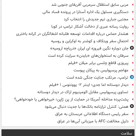
مربی سابق استقلال سرمربی آفریقای جنوبی شد
دستگیری مسئول یک اداره آستارا در پرونده فساد مالی
مجتبی جباری تیم جدیدش را انتخاب کرد
روایت رسانه عبری از دخالت آشکار ترامپ در کوبا
هشدار حماس درباره اقدامات توسعه طلبانه اشغالگران در کرانه باختری
احتمال سفر ویتکاف و کوشنر به اوکراین و روسیه
جان دوباره نگین فیروزه ای ایران «دریاچه ارومیه»
سرطان به استخوان‌های «بایدن» سرایت کرده است
پیروزی قاطع چلسی برابر میلان +فیلم
مهاجم پرسپولیس به پیکان پیوست
ترامپ، مرتکب جنایت جنگی شده است
دیدار دوستانه اما جدی؛ اینتر ۲- یوونتوس ۱ +فیلم
تساوی پرسپولیس مقابل الومینیوم اراک در دیدار دوستانه
پشت‌پرده مداخله آمریکا در حمایت از یِن ژاپن؛ خیرخواهی یا خودخواهی؟
همتی: کنترل ترازنامه بانک‌ها با جدیت دنبال می‌شود
سفر رئیس دستگاه اطلاعاتی عربستان به عراق
دلیل مخالفت AFC با میزبانی آبی‌ها در عراق
سلامت