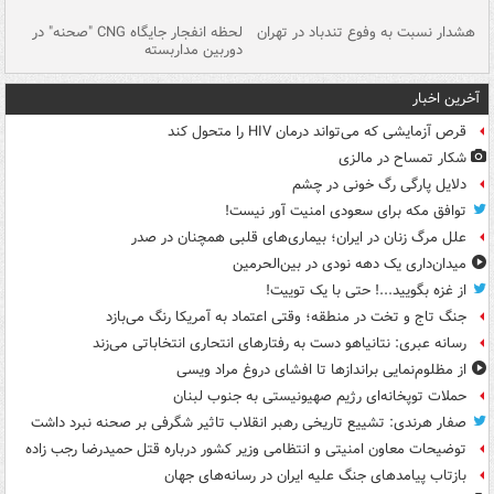
ای
هشدار نسبت به وفوع تندباد در تهران
لحظه انفجار جایگاه CNG "صحنه" در
دس
دوربین مداربسته
ات
آخرین اخبار
قرص آزمایشی که می‌تواند درمان HIV را متحول کند
شکار تمساح در مالزی
دلایل پارگی رگ خونی در چشم
توافق مکه برای سعودی امنیت آور نیست!
علل مرگ زنان در ایران؛ بیماری‌های قلبی همچنان در صدر
میدان‌داری یک دهه نودی در بین‌الحرمین
از غزه بگویید...! حتی با یک توییت!
جنگ تاج و تخت در منطقه؛ وقتی اعتماد به آمریکا رنگ می‌بازد
رسانه عبری: نتانیاهو دست به رفتارهای انتحاری انتخاباتی می‌زند
از مظلوم‌نمایی براندازها تا افشای دروغ مراد ویسی
حملات توپخانه‌ای رژیم صهیونیستی به جنوب لبنان
صفار هرندی: تشییع تاریخی رهبر انقلاب تاثیر شگرفی بر صحنه نبرد داشت
توضیحات معاون امنیتی و انتظامی وزیر کشور درباره قتل حمیدرضا رجب زاده
بازتاب پیامدهای جنگ علیه ایران در رسانه‌های جهان