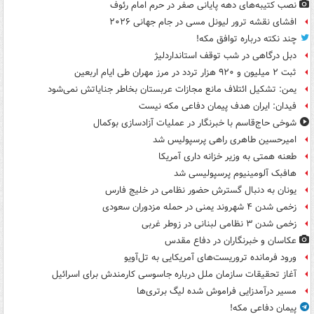
نصب کتیبه‌های دهه پایانی صفر در حرم امام رئوف
افشای نقشه ترور لیونل مسی در جام جهانی ۲۰۲۶
چند نکته درباره توافق مکه!
دبل درگاهی در شب توقف استانداردلیژ
ثبت ۲ میلیون و ۹۲۰ هزار تردد در مرز مهران طی ایام اربعین
یمن: تشکیل ائتلاف مانع مجازات عربستان بخاطر جنایاتش نمی‌شود
فیدان: ایران هدف پیمان دفاعی مکه نیست
شوخی حاج‌قاسم با خبرنگار در عملیات آزادسازی بوکمال
امیرحسین طاهری راهی پرسپولیس شد
طعنه همتی به وزیر خزانه داری آمریکا
هافبک آلومینیوم پرسپولیسی شد
یونان به دنبال گسترش حضور نظامی در خلیج فارس
زخمی شدن ۴ شهروند یمنی در حمله مزدوران سعودی
زخمی شدن ۳ نظامی لبنانی در زوطر غربی
عکاسان و خبرنگاران در دفاع مقدس
ورود فرمانده تروریست‌های آمریکایی به تل‌آویو
آغاز تحقیقات سازمان ملل درباره جاسوسی کارمندش برای اسرائیل
مسیر درآمدزایی فراموش شده لیگ برتری‌ها
پیمان دفاعی مکه!