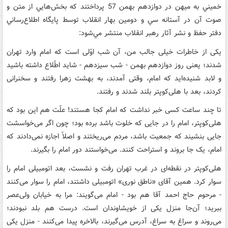
خميني به ميهن در دوازدهم بهمن 57 پرداختند که بخش‌هايي از متن و
صوت آن در آستانه سي و دومين بهار انقلاب توسط پايگاه اطلاع‌رساني
دفتر حفظ و نشر آثار رهبر انقلاب منتشر مي‌شود:
يکى از خاطرات خيلى جالب من، آن شب اوّلى است که امام وارد تهران
شدند؛ يعنى روز دوازدهم بهمن - شب سيزدهم - شايد اطّلاع داشته باشيد
و لابد شنيده‌ايد که امام، وقتى آمدند، به بهشت زهرا رفتند و سخنرانى
کردند، بعد با هلى‌کوپتر بلند شدند و رفتند.
تا چند ساعت کسى خبر نداشت که امام کجا هستند! علّت هم اين بود که
هلى‌کوپتر، امام را در جايى که خلوت باشد برده بود؛ چون اگر مى‌خواسشت
جايى بنشيند که جمعيت باشد، مردم مى‌ريختند و اصلاً اجازه نمى‌دادند که
امام، يک جا بروند و استراحت کنند. مى‌خواستند دور امام را بگيرند.
هلى‌کوپتر در نقطه‌اى در غرب تهران رفت و نشست، بعد اتومبيلى امام را
سوار کرد. همين آقاى «ناطق نورى» اتومبيلى داشتند، امام را سوار مى‌کنند
- مرحوم حاج احمد آقا هم بود - امام مى‌گويند: مرا به خيابان ولى‌عصر
ببريد؛ آن‌جا منزل يکى از خويشاوندان است. درست هم بلد نبودند؛
مى‌روند و سراغ به سراغ، آدرس مى‌گيرند، بالاخره پيدا مى‌کنند - منزل يکى