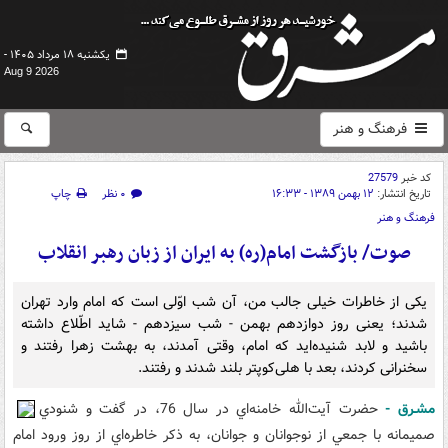
یکشنبه ۱۸ مرداد ۱۴۰۵ -
Aug 9 2026
فرهنگ و هنر
کد خبر
27579
تاریخ انتشار:
۱۲ بهمن ۱۳۸۹ - ۱۶:۳۳
۰ نظر
چاپ
فرهنگ و هنر
صوت/ بازگشت امام(ره) به ايران از زبان رهبر انقلاب
يکى از خاطرات خيلى جالب من، آن شب اوّلى است که امام وارد تهران
شدند؛ يعنى روز دوازدهم بهمن - شب سيزدهم - شايد اطّلاع داشته
باشيد و لابد شنيده‌ايد که امام، وقتى آمدند، به بهشت زهرا رفتند و
سخنرانى کردند، بعد با هلى‌کوپتر بلند شدند و رفتند.
مشـرق -
حضرت آيت‌الله خامنه‌اي در سال 76، در گفت و شنودي
صميمانه با جمعي از نوجوانان و جوانان، به ذکر خاطره‌اي از روز ورود امام