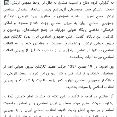
به گزارش گروه دفاع و امنيت مشرق به نقل از روابط عمومي ارتش،
حجت الاسلام سيد محمدعلي آل‌هاشم رئيس سازمان عقيدتي سياسي
ارتش صبح امروز سه‌شنبه همزمان با سالروز ورود تاريخي بنيانگذار
جمهوري اسلامي ايران به ميهن اسلامي جهت افتتاح مسجد و اماکن
فرهنگي- مذهبي پايگاه هوايي مهرآباد در جمع فرماندهان، روحانيون و
کارکنان اين پايگاه، گفت: ارتش جمهوري اسلامي ايران بويژه کارکنان غيور
نيروي هوايي ارتش، ولايتمداري، بصيرت و وفاداري خود را به انقلاب
اسلامي نه تنها در تمامي مراحل پس از انقلاب بلکه قبل از پيروزي انقلاب
اسلامي نيز به اثبات رسانده‌اند.
وي افزود: در 19 بهمن 1357 حرکت عظيم کارکنان نيروي هوايي اعم از
همافران، خلبانان، کارکنان فني و کادر پروازي اين نيرو در بيعت تاريخي با
بنيانگذار جمهوري اسلامي ايران، کمر رژيم طاغوت را شکست و پيروزي
انقلاب اسلامي را سرعت بخشيد.
آل هاشم در ادامه با تأکيد بر اين نکته که حضرت امام خميني (ره) به
پشتوانه حرکت عظيم مردم مسلمان ايران اسلامي و بر اساس جامعيت
اسلام و بر مبناي اصل ولايت فقيه، انقلاب اسلامي ايران را به پيروزي
رساندند، اظهار داشت: دشمنان و کينه توزان از همان روزهاي اول براي از