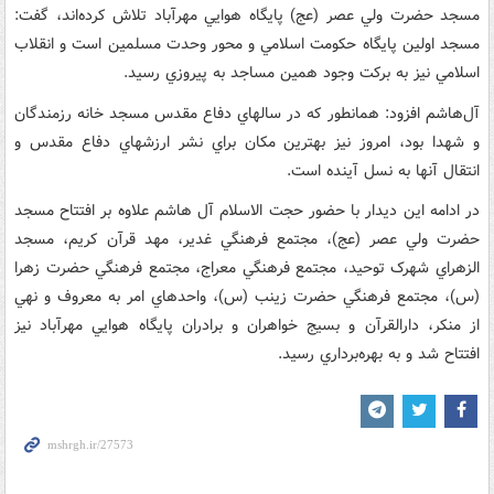
مسجد حضرت ولي عصر (عج) پايگاه هوايي مهرآباد تلاش کرده‌اند، گفت:
مسجد اولين پايگاه حکومت اسلامي و محور وحدت مسلمين است و انقلاب
اسلامي نيز به برکت وجود همين مساجد به پيروزي رسيد.
آل‌هاشم افزود: همانطور که در سالهاي دفاع مقدس مسجد خانه رزمندگان
و شهدا بود، امروز نيز بهترين مکان براي نشر ارزشهاي دفاع مقدس و
انتقال آنها به نسل آينده است.
در ادامه اين ديدار با حضور حجت الاسلام آل هاشم علاوه بر افتتاح مسجد
حضرت ولي عصر (عج)، مجتمع فرهنگي غدير، مهد قرآن کريم، مسجد
الزهراي شهرک توحيد، مجتمع فرهنگي معراج، مجتمع فرهنگي حضرت زهرا
(س)، مجتمع فرهنگي حضرت زينب (س)، واحدهاي امر به معروف و نهي
از منکر، دارالقرآن و بسيج خواهران و برادران پايگاه هوايي مهرآباد نيز
افتتاح شد و به بهره‌برداري رسيد.