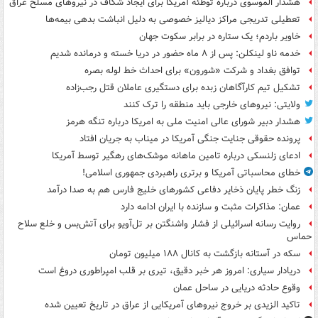
هشدار الموسوی درباره توطئه آمریکا برای ایجاد شکاف در نیروهای مسلح عراق
تعطیلی تدریجی مراکز دیالیز خصوصی به دلیل انباشت بدهی بیمه‌ها
خاویر باردم؛ یک ستاره در برابر سکوت جهان
خدمه ناو لینکلن: پس از ۸ ماه حضور در دریا خسته و درمانده‌ شدیم
توافق بغداد و شرکت «شورون» برای احداث خط لوله بصره
تشکیل تیم کارآگاهان زبده برای دستگیری عاملان قتل رجب‌زاده
ولایتی: نیروهای خارجی باید منطقه را ترک کنند
هشدار دبیر شورای عالی امنیت ملی به امریکا درباره تنگه هرمز
پرونده حقوقی جنایت جنگی آمریکا در میناب به جریان افتاد
ادعای زلنسکی درباره تامین ماهانه موشک‌های رهگیر توسط آمریکا
خطای محاسباتی آمریکا و برتری راهبردی جمهوری اسلامی!
زنگ خطر پایان ذخایر دفاعی کشورهای خلیج فارس هم به صدا درآمد
عمان: مذاکرات مثبت و سازنده با ایران ادامه دارد
روایت رسانه اسرائیلی از فشار واشنگتن بر تل‌آویو برای آتش‌بس و خلع سلاح
حماس
سکه در آستانه بازگشت به کانال ۱۸۸ میلیون تومان
دریادار سیاری: امروز هر خبر دقیق، تیری بر قلب امپراطوری دروغ است
وقوع حادثه دریایی در ساحل عمان
تاکید الزیدی بر خروج نیروهای آمریکایی از عراق در تاریخ تعیین شده