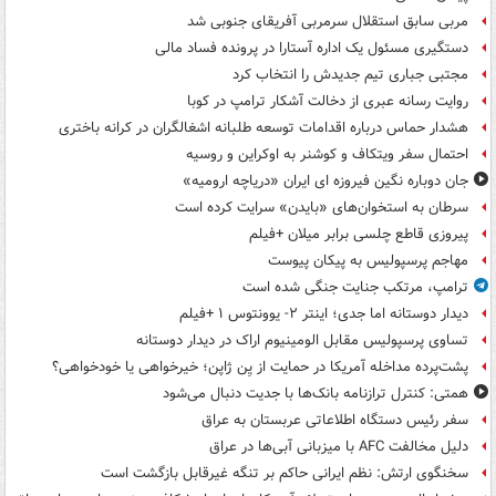
مربی سابق استقلال سرمربی آفریقای جنوبی شد
دستگیری مسئول یک اداره آستارا در پرونده فساد مالی
مجتبی جباری تیم جدیدش را انتخاب کرد
روایت رسانه عبری از دخالت آشکار ترامپ در کوبا
هشدار حماس درباره اقدامات توسعه طلبانه اشغالگران در کرانه باختری
احتمال سفر ویتکاف و کوشنر به اوکراین و روسیه
جان دوباره نگین فیروزه ای ایران «دریاچه ارومیه»
سرطان به استخوان‌های «بایدن» سرایت کرده است
پیروزی قاطع چلسی برابر میلان +فیلم
مهاجم پرسپولیس به پیکان پیوست
ترامپ، مرتکب جنایت جنگی شده است
دیدار دوستانه اما جدی؛ اینتر ۲- یوونتوس ۱ +فیلم
تساوی پرسپولیس مقابل الومینیوم اراک در دیدار دوستانه
پشت‌پرده مداخله آمریکا در حمایت از یِن ژاپن؛ خیرخواهی یا خودخواهی؟
همتی: کنترل ترازنامه بانک‌ها با جدیت دنبال می‌شود
سفر رئیس دستگاه اطلاعاتی عربستان به عراق
دلیل مخالفت AFC با میزبانی آبی‌ها در عراق
سخنگوی ارتش: نظم ایرانی حاکم بر تنگه غیرقابل بازگشت است