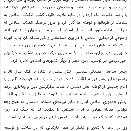
بين بردن و ضربه زدن به انقلاب و خاموش کردن نور اسلام تلاش کردند اما
با وجود حضرت امام (ره) و در سايه ولايت فقيه، کشتي انقلاب اسلامي به
سلامت از طوفانها و توطئه ها گذر کرد و امروز فرهنگ انقلاب اسلامي نه
تنها در منطقه خاورميانه و جهان اسلام بلکه در سراسر جهان گسترش يافته
و موجي از بيداري اسلامي را در بين مسلمانان و غير مسلمانان پديد آورده
است که به عنوان نمونه مي توان به اعتراض دانشجويان زن مسلمان در
جمهوري آذربايجان، سخنراني نخست وزير ترکيه در روز عاشورا و حرکتهاي
اخير مردمي در تونس، اردن، مصر و ديگر کشورهاي اسلامي اشاره کرد.
رئيس سازمان عقيدتي سياسي ارتش سپس با اشاره به فتنه سال 88 و
رهنمودهاي رهبر فرزانه انقلاب که در ديدار با مردم قم فرمودند "امروز با
آماج جديدي از توطئه هاي دشمن با هدف قرارگرفتن دين و وفاداري مردم
قهرمان ايران اسلامي مواجه هستيم "، افزود: به دليل آمادگي و اقتدار
ارتش جمهوري اسلامي ايران و ساير نيروهاي مسلح، دشمنان به هيچ وجه
توانايي مقابله نظامي با ايران اسلامي را ندارند، لذا به جنگ نرم روي
آورده‌اند که هتک حرمت به ساحت مقدس قرآن کريم نيز نشانه آن است.
وي در ادامه با تقدير و تشکر از همه کارکناني که در ساخت و توسعه