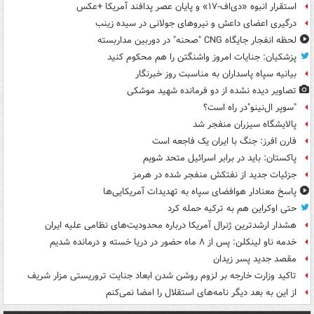
استقرار انبوه «دی‌اف‑۱۷» و پایان عصر پدافند آمریکا +عکس
درگیری اعضای داعش و نیروهای جولانی در سیده زینب
لحظه انفجار جایگاه CNG "صحنه" در دوربین مداربسته
پزشکیان: جنایات امروز واشنگتن را هم محکوم کنید
بیانیه سپاه پاسداران به مناسبت روز خبرنگار
تصاویر دیده‌ نشده از دو فرمانده شهید موشکی
"سوپر ال‌نینو"در راه است؟
پالایشگاه سیزران منفجر شد
فارن افرز: جنگ با ایران یک فاجعه است
پاکستان: باید در برابر اسرائیل متحد شویم
جزئیات جدید از نفتکش منفجر شده در هرمز
پاسخ معنادار هوافضای سپاه به تهدیدات آمریکایی‌ها
حتی اوکراین هم به ترکیه حمله کرد
هشدار ارشدترین ژنرال آمریکا درباره محدودیت‌های نظامی علیه ایران
خدمه ناو لینکلن: پس از ۸ ماه حضور در دریا خسته و درمانده‌ شدیم
مقصد جدید پسر زیدان
تاکید وزارت خارجه بر لزوم روشن شدن ابعاد جنایت تروریستی مزار شریف
از این به بعد دیگر نامه‌های استقلال را امضا نمی‌کنم