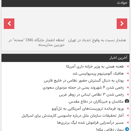
حوادث
ای
هشدار نسبت به وفوع تندباد در تهران
لحظه انفجار جایگاه CNG "صحنه" در
دس
دوربین مداربسته
ات
آخرین اخبار
طعنه همتی به وزیر خزانه داری آمریکا
هافبک آلومینیوم پرسپولیسی شد
یونان به دنبال گسترش حضور نظامی در خلیج فارس
زخمی شدن ۴ شهروند یمنی در حمله مزدوران سعودی
زخمی شدن ۳ نظامی لبنانی در زوطر غربی
عکاسان و خبرنگاران در دفاع مقدس
ورود فرمانده تروریست‌های آمریکایی به تل‌آویو
آغاز تحقیقات سازمان ملل درباره جاسوسی کارمندش برای اسرائیل
مسیر درآمدزایی فراموش شده لیگ برتری‌ها
پیمان دفاعی مکه!