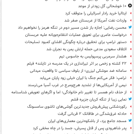
۱۰ خوشحالی گل زودتر از موعد
ایتالیا خرید رادار اسرائیلی را متوقف کرد
واردات نفت آمریکا از عربستان صفر شد
محسن رضایی: اجازه باز شدن مسیر دوم در تنگه هرمز را نخواهیم داد
درخواست عامری برای تعویق عملیات انتقام‌جویانه علیه عربستان
دستور ترامپ برای تحقیق درباره چگونگی افشای کمبود تسلیحات
ائتلاف سعودی مدعی حمله ارتش یمن به نجران شد
هشدار سرمربی پرسپولیس به جاسوس تیم
۲۲ کشته و زخمی بر اثر تیراندازی در یک مدرسه در تایلند+ فیلم
سامانه ضد موشکی لیزری؛ از بلوف سیاسی تا واقعیت میدانی
ترامپ: فکر می‌کنم جنگ با ایران خیلی زود پایان می‌یابد
نیمی از آمریکایی‌ها از تشدید هرج‌ومرج در غرب آسیا می‌ترسند
از حذف نام همسر تا تغییر نام خانوادگی؛ اما و اگرهای تعویض شناسنامه
نمایی زیبا از تنگه کریان جزیره قشم
رکوردشکنی پیش‌فروش جدیدترین گوشی‌های تاشوی سامسونگ
حادثه غرق‌شدگی در طاقانک ۲ قربانی گرفت
مسجد جامع یزد، از باشکوه‌ترین معماری‌های ایران
پدر شاهرودی پس از قتل پسرش، جسد را در چاه مخفی کرد