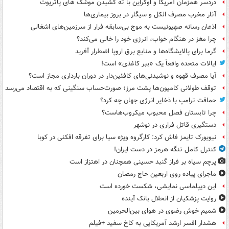
دردسر همزمان آمریکا و اوکراین با ته کشیدن موشک های پاتریوت
آثار مخرب مصرف الکل و سیگار در بروز بیماری‌ها
اذعان رسانه صهیونیست به موج بی‌سابقه فرار از سرزمین‌های اشغالی
چرا مغز در هنگام خواب، انرژی خود را خالی می‌کند؟
گرما برای پالایشگاه‌ها و منابع برق اروپا اضطرار آفرید
ایالات متحده واقعاً یک «ببر کاغذی» است!
آیا مصرف قهوه و نوشیدنی‌های کافئین‌دار در دوران بارداری مجاز است؟
توقف طولانی کامیون‌ها پشت مرز؛ صورت‌حساب سنگینی که به اقتصاد می‌رسد
حماقت ترامپ با ذخایر انرژی جهان چه کرد؟
چرا تابستان فصل محبوب میکروب‌هاست؟
دستگیری قاتل فراری در نوشهر
نیویورک تایمز فاش کرد: کارگروه ویژه سیا برای تفرقه افکنی در کوبا
کنترل کامل تنگه هرمز در دست ایران!
پرچم سیاه بر فراز گنبد حسینی همچنان در اهتزاز است
ماجرای پیاده روی اربعین حاج رمضان
این دیپلماسی نمایشی، شکست خورده است
روایت پزشکیان از انحلال بانک آینده
شمیم خوش رضوی در هوای بین‌الحرمین
هشدار افسر ارشد آمریکایی به کاخ سفید +فیلم