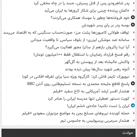
پدر شاهرودی پس از قتل پسرش، جسد را در چاه مخفی کرد
«کمانِ پرنده» چینی برای شکار کروزها به ایران می‌آید
خود فروخته‌ها چطور با موساد همکاری می‌کردند؟
بوسه‌ پدر بر پای پسر شهیدش
توقف طولانی کامیون‌ها پشت مرز؛ صورت‌حساب سنگینی که به اقتصاد می‌رسد
سامانه ضد موشکی لیزری؛ از بلوف سیاسی تا واقعیت میدانی
آیا تینا پاکروان بازهم از ساترا مجوز فعالیت می‌گیرد؟
رقم فسخ قرارداد رضاییان با استقلال فقط ۱۰۰میلیون تومان!
واکنش عالیشاه بعد از پیوستن به گل‌گهر
آنچه رهبر شهید سال‌ها پیش دیده بودند
نیویورک تایمز فاش کرد: کارگروه ویژه سیا برای تفرقه افکنی در کوبا
پاسخ قاطع ملیحه محمدی به نسخه تسلیم‌طلبی روی آنتن BBC
هشدار افسر ارشد آمریکایی به کاخ سفید +فیلم
کویت دستور تعطیلی تنها مدرسه ایرانی را صادر کرد
ایران را تست نکنید! جاده‌ی خشم ایران!
حمله کوبنده نیروهای مسلح یمن به مواضع مزدوران سعودی +فیلم
هشدار سرمربی پرسپولیس به جاسوس تیم
حوادث