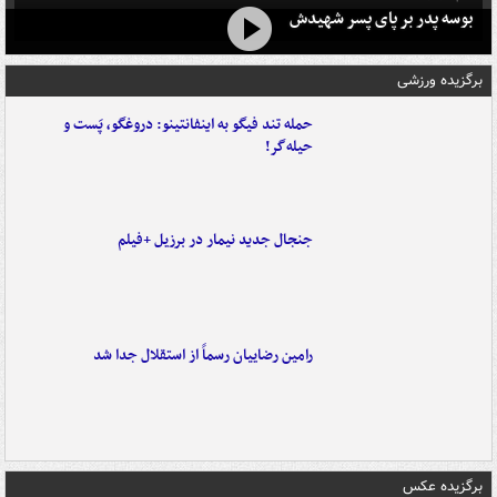
بوسه‌ پدر بر پای پسر شهیدش
برگزیده ورزشی
حمله تند فیگو به اینفانتینو: دروغگو، پَست‌ و
حیله‌گر!
جنجال جدید نیمار در برزیل +فیلم
رامین رضاییان رسماً از استقلال جدا شد
برگزیده عکس