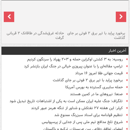
برخورد پراید با تیر برق ۲ فوتی بر جای
حادثه غرق‌شدگی در طاقانک ۲ قربانی
پد
گذاشت
گرفت
جس
آخرین اخبار
روسیه: به ۳ کشتی اوکراین حمله و ۲۰۳ پهپاد را سرنگون کردیم
ترامپ مقاله‌ای را با عنوان پیروزی خیالی در جنگ ایران بازنشر کرد
قیمت جهانی طلا امروز ۱۶ مرداد
برخورد پراید با تیر برق ۲ فوتی بر جای گذاشت
حمله سایبری گسترده به بورس آمریکا
صنعا: نیروهای ما در کمین‌ هستند
تلگراف: جنگ علیه ایران ممکن است به یکی از اشتباهات تاریخ تبدیل شود
کپلر: این هفته ۲۷ نفتکش و شناور از تنگه هرمز عبور کردند
تنظیم قولنامه برای اسناد سبزرنگ ممنوع شد
شروع تلخ مدافع تیم ملی پس از جدایی از پرسپولیس
امضای توافق دفاعی بین عربستان، ترکیه و پاکستان