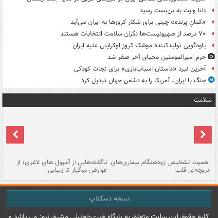
دانا وایت به بن‌بست رسید
«کمانِ پرنده» چینی برای شکار کروزها به ایران می‌آید
۷۰ درصد از صهیونیست‌ها نگران سلامت انتخابات هستند
یاوه‌گویی تولیدکننده موشک کروز اوکراینی علیه ایران
حرم امیرالمومنین محیای آخر صفر شد
آخرین نبرد «داستان اسباب‌بازی» برای نجات کودکی
جنگ با ایران، آمریکا را به دشمن جهان تبدیل کرد
سلامت
اهمیت تشخیص زودهنگام بیماری‌های
ناگفته‌هایی از آمپول های لاغری؛ از
دریچه‌ای قلب
عوارض مرگبار تا زیبایی
تا
نسخه دسکتاپ
کليه حقوق اين سايت متعلق به پایگاه خبري-تحليلي مشرق نيوز می باشد و