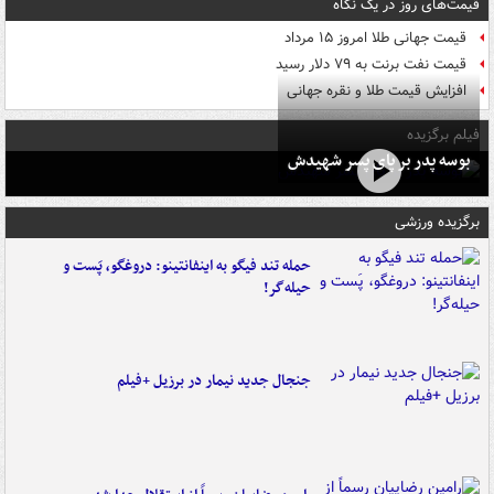
قیمت‌های روز در یک نگاه
قیمت جهانی طلا امروز ۱۵ مرداد
قیمت نفت برنت به ۷۹ دلار رسید
افزایش قیمت طلا و نقره جهانی
فیلم برگزیده
بوسه‌ پدر بر پای پسر شهیدش
برگزیده ورزشی
حمله تند فیگو به اینفانتینو: دروغگو، پَست‌ و
حیله‌گر!
جنجال جدید نیمار در برزیل +فیلم