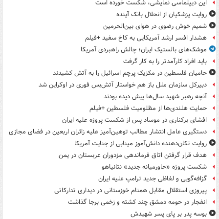
این دیپلماسی نمایشی، شکست خورده است
روایت پزشکیان از انحلال بانک آینده
شمیم خوش رضوی در هوای بین‌الحرمین
هشدار افسر ارشد آمریکایی به کاخ سفید +فیلم
موشک‌های بالستیک ایران؛ چالش راهبردی آمریکا
باید افراد کارآمدتر را به کار گرفت
حامیان فلسطین در مکزیک پرچم اسرائیل را به آتش کشیدند
دبیرکل سازمان ملل باز هم خواستار آتش‌بس فوری در اوکراین شد
آنچه رهبر شهید سال‌ها پیش دیده بودند
حمایت هلندی‌ها از مظلومیت فلسطین +فیلم
افشای برکناری در موساد پس از شکست پروژه علیه ایران
دستگیری عامل انتشار مطالب توهین‌آمیز علیه زائران اربعین در فضای مجازی
روایت تکان‌دهنده دانش‌آموز مینابی از جنایت آمریکا
هدف قرار گرفتن اتاق‌ فرماندهی مزدوران عربستان در یمن
شکست پروژه «خاورمیانه جدید» نتانیاهو
گزافه‌گویی و لفاظی جدید ترامپ علیه ایران
پیروزی استقلال مقابل همنام خوزستانی در دیداری تدارکاتی
انفجار در حومه دمشق چند کشته و زخمی برجا گذاشت
بوسه‌ پدر بر پای پسر شهیدش