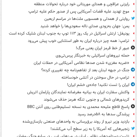
رایزنی عراقچی و همتای موریتانی خود درباره تحولات منطقه
موج تهدید علیه قضات آمریکایی پس از صدور حکم علیه ترامپ
روایتی از همدلی و همسویی ملت‌ها در مراسم اربعین
یمن: جهان به‌زودی صدای ناله سعودی‌ها را خواهد شنید
یونیفل: ارتش اسرائیل در یک روز ۱۱۳ توپ به جنوب لبنان شلیک کرده است
ترامپ: همه چیز درباره ایران به طور استثنایی خوب پیش می‌رود
عبور از خط قرمز ایران یعنی مرگ!
حمله نیروهای اسرائیلی به خبرنگار پرس‌تی‌وی
«ضربه مغزی» شدن صدها نظامی آمریکایی در حملات ایران
جنگ در جبهه لبنان بعد از تفاهم‌نامه چه تغییری کرده؟
ترامپ در حال سوختن در آتشی خودساخته
ایران را تست نکنید! جاده‌ی خشم ایران!
واکنش سفارت ایران به بیانیه مغرضانه نمایندگان پارلمان اتریش
کریدورهای شمالی و جنوبی تنگه هرمز حذف می‌شوند
پاسخ قاطع ملیحه محمدی به نسخه تسلیم‌طلبی روی آنتن BBC
پرشدگی سدها به ۵۸درصد رسید
بازدید وزیر نیرو از روند برق‌رسانی به واحدهای صنعتی بازسازی‌شده
زنجیرهایی که آمریکا را به زیر سطح آب می‌کشند!
تثبیت دستاوردهای نظامی ایران در مرزهای غربی در سایه جنگ رمضان