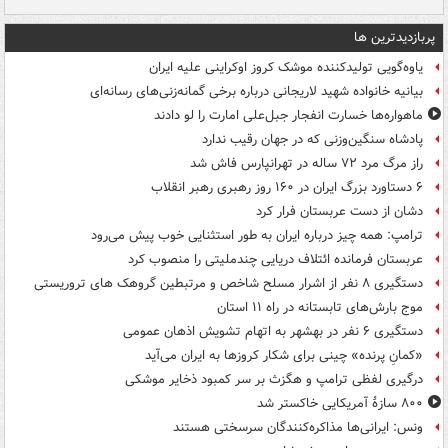
پربازدیدترین ها
یاوه‌گویی تولیدکننده موشک کروز اوکراینی علیه ایران
بیانیه خانواده شهید لاریجانی درباره برخی گمانه‌زنی‌های رسانه‌ای
ماهواره‌ها خسارت انفجار جبل‌علی امارت را لو دادند
پادشاه سنگین‌وزنی که در جهان رقیب ندارد
راز مرگ مرد ۷۲ ساله در تهرانپارس فاش شد
۶ دستاورد بزرگ ایران در ۱۶۰ روز رهبری رهبر انقلاب
دشان از دست عربستان فرار کرد
ترامپ: همه چیز درباره ایران به طور استثنایی خوب پیش می‌رود
عربستان فرمانده ائتلاف دریایی چندملیتی را منصوب کرد
دستگیری ۸ نفر از اشرار مسلح شاخص و مرتبطین گروهک های تروریستی
موج بارش‌های تابستانه در راه ۱۱ استان
دستگیری ۶ نفر در بهشهر به اتهام تشویش اذهان عمومی
«کمانِ پرنده» چینی برای شکار کروزها به ایران می‌آید
درگیری لفظی ترامپ و هگزث بر سر کمبود ذخایر موشکی
۸۰۰ سازۀ آمریکایی خاکستر شد
ونس: ایرانی‌ها مذاکره‌کنندگان سرسختی هستند