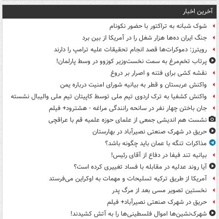
آخرین اخبار
شوک شبانه به تراکتور با حضور نکونام
جنگ ایران ده‌ها هزار شغل را در آمریکا از بین برد
رویترز: دموکرات‌ها قصد انجام تحقیقات علیه ترامپ را دارند
پرتاب تخم‌مرغ به سمت نخست‌وزیر کوزوو در وسط پارلمان!
نقشه کشی برای فتنه و اصرار بر دروغ
واکنش عربستان و قطر به بیانیه شورای امنیت درباره یمن
واکنش کشفیا به ترک اردوی تیم ملی توسط کاپیتان تیم ملی والیبال نشسته
جان باختن چهار نفر در سانحه رانندگی مراغه - هشترود+ فیلم
نشست هم اندیشی جمعی از علمای حوزه علمیه قم با عراقچی
حریق در شهرک صنعتی نصیرآباد در بهارستان
مذاکرات تنگه با عمان باید چگونه باشد؟
بیانیه تند فیفا در دفاع از آقای رئیس!
آیا روند عدلیه در مقابله با فساد تغییری کرده است؟
آمریکا از طریق ترکیه تسلیحات و مهمات به اوکراین می‌فرستد
نخستین تصویر مسی بعد از مرگ پدر
حریق در شهرک صنعتی نصیرآباد+ فیلم
شهرک‌نشین‌ها اموال فلسطینی‌ها را به آتش کشیدند!