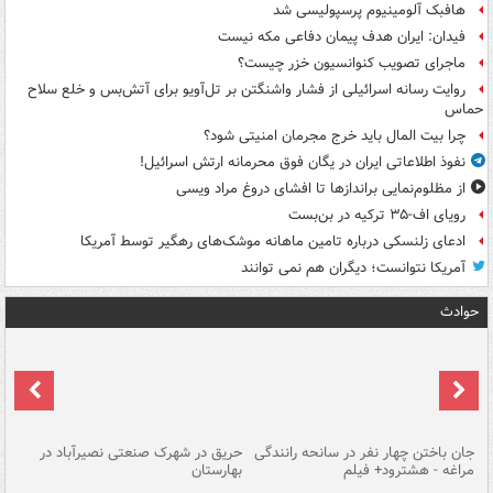
هافبک آلومینیوم پرسپولیسی شد
فیدان: ایران هدف پیمان دفاعی مکه نیست
ماجرای تصویب کنوانسیون خزر چیست؟
روایت رسانه اسرائیلی از فشار واشنگتن بر تل‌آویو برای آتش‌بس و خلع سلاح
حماس
چرا بیت المال باید خرج مجرمان امنیتی شود؟
نفوذ اطلاعاتی ایران در یگان فوق محرمانه ارتش اسرائیل!
از مظلوم‌نمایی براندازها تا افشای دروغ مراد ویسی
رویای اف-۳۵ ترکیه در بن‌بست
ادعای زلنسکی درباره تامین ماهانه موشک‌های رهگیر توسط آمریکا
آمریکا نتوانست؛ دیگران هم نمی توانند
حوادث
جان باختن چهار نفر در سانحه رانندگی
حریق در شهرک صنعتی نصیرآباد در
حر
مراغه - هشترود+ فیلم
بهارستان
فی