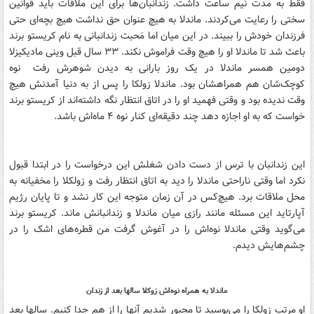
فقط به مدت نیم ساعت داشت. زندانبان‌ها برای این ملاقات باید قوانین
سختی را رعایت می‌کردند. ماندلا به هیچ عنوان حق نداشت هیچ بچه‌ای حتی
فرزندان خودش را ببیند. در این میان اما مَحبت زندانبانی به نام کریستو برند
باعث شد تا ماندلا او را هیچ وقت فراموش نکند. ۳۳ سال قبل وینی مادیکیزلا
دومین همسر ماندلا در یک روز بارانی به دیدن شوهرش رفت نوه
کوچک‌شان هم همراهشان بود. ماندلا زولکا را پس از به دنیا آمدنش هیچ
وقت ندیده بود و وقتی فهمید او را در اتاق انتظار نگه داشته‌اند از کریستو برند
خواست که به او اجازه دهد چند دقیقه‌ای کنار نوه ۴ ماه‌اش باشد.
این زندانبان با ترس از دست دادن شغلش این درخواست را در ابتدا قبول
نکرد اما وقتی ناراحتی ماندلا را دید به اتاق انتظار رفت و زولکلا را مخفیانه به
محل ملاقات برد. هیچ‌کس در آن زمان متوجه این کار نشد و تا پایان رژیم
آپارتاید این مسئله مانند رازی میان ماندلا و زندانبانش ماند. کریستو برند
می‌گوید وقتی ماندلا نوه‌اش را در آغوش گرفت من قطره‌های اشک را در
چشم‌هایش دیدم.
ماندلا به همراه نوه‌اش زوکلا سالها بعد از زندان
او مرتب زولکا را می‌بوسید تا مجبور شدیم آنها را از هم جدا کنیم. سالها بعد