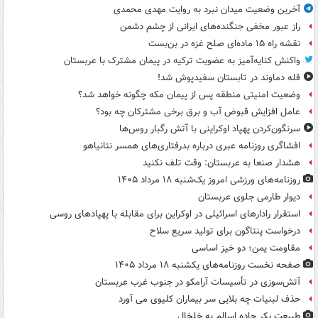
آخرین وضعیت میدان نبرد به روایت مهدی محمدی
راز عبور مخفی جنگنده‌های ایرانی از چشم دشمن
نقشه راه ۱۵ ماده‌ای صلح غزه در بن‌بست
واکنش کنایه‌آمیز به عضویت ترکیه در پیمان مشترک با عربستان
قله دماوند در تابستان سفیدپوش شد!
وضعیت امنیتی منطقه پس از پیمان مکه چگونه خواهد شد؟
عامل افزایش قبوض آب و برق برخی مشترکان چه بود؟
سرنگون‌کردن پهپاد اوکراینی با آتش رگبار روس‌ها
افشاگری روزنامه عبری درباره بدرفتاری‌های همسر نتانیاهو
هشدار صنعا به عربستان: وقت تلف نکنید
روزنامه‌های ورزشی امروز یک‌شنبه ۱۸ مرداد ۱۴۰۵
دیوار طارمی جلوی عربستان
استقرار رادارهای اسرائیلی در اوکراین برای مقابله با پهپادهای روسی
درخواست پنتاگون برای تولید سریع سلاح
مقاومت یمن؛ دو خیز اساسی
صفحه نخست روزنامه‌های یکشنبه ۱۸ مرداد ۱۴۰۵
آتش‌سوزی در تأسیسات آرامکو در جنوب غرب عربستان
حذف لبنیات چه بلایی سر بیماران کلیوی می آورد
طبیعت بکر جاده اسالم به خلخال