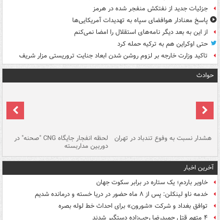
جزئیات جدید از نفتکش منفجر شده در هرمز
پاسخ معنادار هوافضای سپاه به تهدیدات آمریکایی‌ها
از این به بعد دیگر نامه‌های استقلال را امضا نمی‌کنم
حتی اوکراین هم به ترکیه حمله کرد
تاکید وزارت خارجه بر لزوم روشن شدن ابعاد جنایت تروریستی مزار شریف
حوادث
ای
هشدار نسبت به وفوع تندباد در تهران
لحظه انفجار جایگاه CNG "صحنه" در
دس
دوربین مداربسته
ات
آخرین اخبار
خاویر باردم؛ یک ستاره در برابر سکوت جهان
خدمه ناو لینکلن: پس از ۸ ماه حضور در دریا خسته و درمانده‌ شدیم
توافق بغداد و شرکت «شورون» برای احداث خط لوله بصره
۴ متهم قتل حمیدرضا رجب‌زاده دستگیر شدند