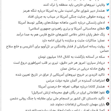
ولایتی: نیروهای خارجی باید منطقه را ترک کنند
هشدار دبیر شورای عالی امنیت ملی به امریکا درباره تنگه هرمز
پرونده حقوقی جنایت جنگی آمریکا در میناب به جریان افتاد
ادعای زلنسکی درباره تامین ماهانه موشک‌های رهگیر توسط آمریکا
خطای محاسباتی آمریکا و برتری راهبردی جمهوری اسلامی!
زنگ خطر پایان ذخایر دفاعی کشورهای خلیج فارس هم به صدا درآمد
عمان: مذاکرات مثبت و سازنده با ایران ادامه دارد
روایت رسانه اسرائیلی از فشار واشنگتن بر تل‌آویو برای آتش‌بس و خلع سلاح
حماس
سکه در آستانه بازگشت به کانال ۱۸۸ میلیون تومان
دریادار سیاری: امروز هر خبر دقیق، تیری بر قلب امپراطوری دروغ است
وقوع حادثه دریایی در ساحل عمان
تاکید الزیدی بر خروج نیروهای آمریکایی از عراق در تاریخ تعیین شده
اعتراضات گسترده در آلمان علیه دولت مرتس
هشدار کانادا درباره عواقب تعرفه ۵۰ درصدی آمریکا
نفوذ اطلاعاتی ایران در یگان فوق محرمانه ارتش اسرائیل!
تأکید دادستان کل کشور بر انسجام ملی برای مقابله با جنگ روانی دشمن
باران مهمان تابستانی ارتفاعات دماوند شد
کوبا: فرمان اجرایی ترامپ باعث ایجاد بحران بشردوستانه شده