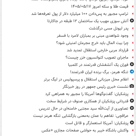
قیمت طلا و سکه امروز ۱۴۰۵/۰۵/۱۷
ترامپ مجبور به پس‌دادن ۱۰۰ میلیارد دلار از پول تعرفه‌ها شد
آتش سوزی مهیب یک ساختمان ۱۲ طبقه در جاکارتا
پدر لیونل مسی درگذشت
وجود شواهدی مبنی بر بمباران لامرد با فسفر
چرا بیت المال باید خرج مجرمان امنیتی شود؟
قرارداد مربی خارجی استقلال تمدید شد
ماجرای تصویب کنوانسیون خزر چیست؟
فوران یک آتشفشان قدرتمند در کلمبیا
تنگه هرمز، برگ برنده ایران قدرتمند!
اعلام محل میزبانی استقلال و پرسپولیس در لیگ برتر
نشست خبری رئیس جمهور در روز خبرنگار
پزشکیان: گفت‌وگوها آمریکا را مجبور به همراهی کرد
قدردانی پزشکیان از همکاری صنوف در شرایط سخت
تصاویری از آیت‌الله سید مجتبی خامنه‌ای در حال تدریس
عراقچی: تفاهم با عمان به‌معنی بازگشایی تنگه هرمز نیست
پزشکیان: آمریکا استعمارگر و قاتل است
واکنش باشگاه خیبر به حواشی صفحات مجازی +عکس