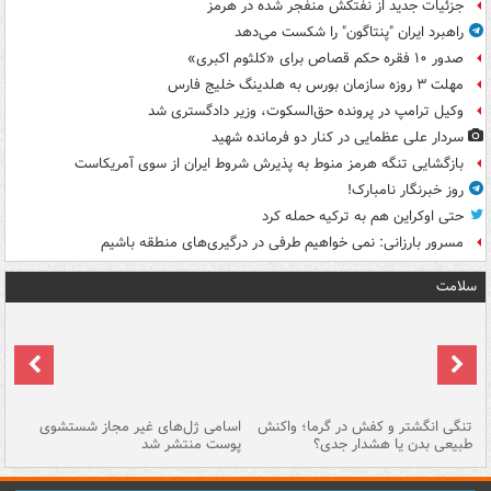
جزئیات جدید از نفتکش منفجر شده در هرمز
راهبرد ایران "پنتاگون" را شکست می‌دهد
صدور ۱۰ فقره حکم قصاص برای «کلثوم اکبری»
مهلت ۳ روزه سازمان بورس به هلدینگ خلیج فارس
وکیل ترامپ در پرونده حق‌السکوت، وزیر دادگستری شد
سردار علی عظمایی در کنار دو فرمانده شهید
بازگشایی تنگه هرمز منوط به پذیرش شروط ایران از سوی آمریکاست
روز خبرنگار نامبارک!
حتی اوکراین هم به ترکیه حمله کرد
مسرور بارزانی: نمی خواهیم طرفی در درگیری‌های منطقه باشیم
سلامت
تنگی انگشتر و کفش در گرما؛ واکنش
اسامی ژل‌های غیر مجاز شستشوی
مر
طبیعی بدن یا هشدار جدی؟
پوست منتشر شد