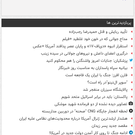
پربازدیدترین ها
تأیید ربایش و قتل حمیدرضا رجب‌زاده
مداح جوانی که در خون خود غلطید +فیلم
استقرار انبوه «دی‌اف‑۱۷» و پایان عصر پدافند آمریکا +عکس
درگیری اعضای داعش و نیروهای جولانی در سیده زینب
پزشکیان: جنایات امروز واشنگتن را هم محکوم کنید
بیانیه سپاه پاسداران به مناسبت روز خبرنگار
فارن افرز: جنگ با ایران یک فاجعه است
"سوپر ال‌نینو"در راه است؟
پالایشگاه سیزران منفجر شد
پاکستان: باید در برابر اسرائیل متحد شویم
تصاویر دیده‌ نشده از دو فرمانده شهید موشکی
لحظه انفجار جایگاه CNG "صحنه" در دوربین مداربسته
هشدار ارشدترین ژنرال آمریکا درباره محدودیت‌های نظامی علیه ایران
مقصد جدید پسر زیدان
ادامه جنگ تا روی کار آمدن دولت جدید در آمریکا!