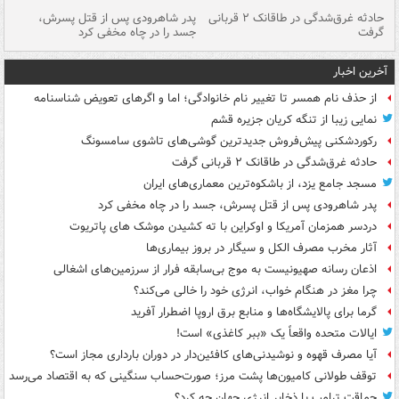
شته
حادثه غرق‌شدگی در طاقانک ۲ قربانی
پدر شاهرودی پس از قتل پسرش،
دس
گرفت
جسد را در چاه مخفی کرد
آخرین اخبار
از حذف نام همسر تا تغییر نام خانوادگی؛ اما و اگرهای تعویض شناسنامه
نمایی زیبا از تنگه کریان جزیره قشم
رکوردشکنی پیش‌فروش جدیدترین گوشی‌های تاشوی سامسونگ
حادثه غرق‌شدگی در طاقانک ۲ قربانی گرفت
مسجد جامع یزد، از باشکوه‌ترین معماری‌های ایران
پدر شاهرودی پس از قتل پسرش، جسد را در چاه مخفی کرد
دردسر همزمان آمریکا و اوکراین با ته کشیدن موشک های پاتریوت
آثار مخرب مصرف الکل و سیگار در بروز بیماری‌ها
اذعان رسانه صهیونیست به موج بی‌سابقه فرار از سرزمین‌های اشغالی
چرا مغز در هنگام خواب، انرژی خود را خالی می‌کند؟
گرما برای پالایشگاه‌ها و منابع برق اروپا اضطرار آفرید
ایالات متحده واقعاً یک «ببر کاغذی» است!
آیا مصرف قهوه و نوشیدنی‌های کافئین‌دار در دوران بارداری مجاز است؟
توقف طولانی کامیون‌ها پشت مرز؛ صورت‌حساب سنگینی که به اقتصاد می‌رسد
حماقت ترامپ با ذخایر انرژی جهان چه کرد؟