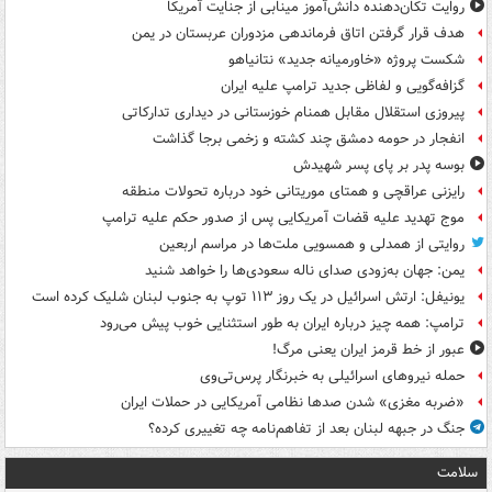
روایت تکان‌دهنده دانش‌آموز مینابی از جنایت آمریکا
هدف قرار گرفتن اتاق‌ فرماندهی مزدوران عربستان در یمن
شکست پروژه «خاورمیانه جدید» نتانیاهو
گزافه‌گویی و لفاظی جدید ترامپ علیه ایران
پیروزی استقلال مقابل همنام خوزستانی در دیداری تدارکاتی
انفجار در حومه دمشق چند کشته و زخمی برجا گذاشت
بوسه‌ پدر بر پای پسر شهیدش
رایزنی عراقچی و همتای موریتانی خود درباره تحولات منطقه
موج تهدید علیه قضات آمریکایی پس از صدور حکم علیه ترامپ
روایتی از همدلی و همسویی ملت‌ها در مراسم اربعین
یمن: جهان به‌زودی صدای ناله سعودی‌ها را خواهد شنید
یونیفل: ارتش اسرائیل در یک روز ۱۱۳ توپ به جنوب لبنان شلیک کرده است
ترامپ: همه چیز درباره ایران به طور استثنایی خوب پیش می‌رود
عبور از خط قرمز ایران یعنی مرگ!
حمله نیروهای اسرائیلی به خبرنگار پرس‌تی‌وی
«ضربه مغزی» شدن صدها نظامی آمریکایی در حملات ایران
جنگ در جبهه لبنان بعد از تفاهم‌نامه چه تغییری کرده؟
سلامت