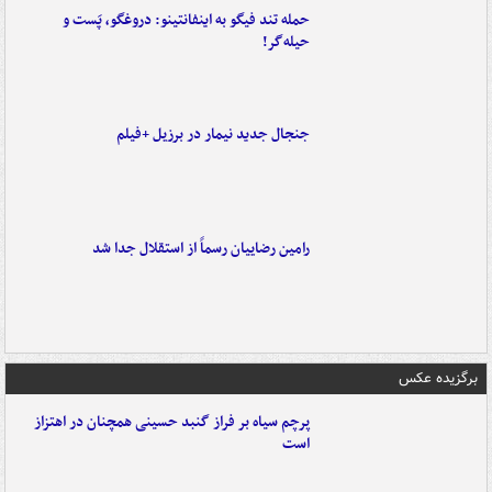
حمله تند فیگو به اینفانتینو: دروغگو، پَست‌ و
حیله‌گر!
جنجال جدید نیمار در برزیل +فیلم
رامین رضاییان رسماً از استقلال جدا شد
برگزیده عکس
پرچم سیاه بر فراز گنبد حسینی همچنان در اهتزاز
است