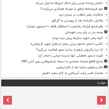
«کمانِ پرنده» چینی برای شکار کروزها به ایران می‌آید
خود فروخته‌ها چطور با موساد همکاری می‌کردند؟
ابتکارات رهبر انقلاب در میدان نبرد
واکنش عالیشاه بعد از پیوستن به گل‌گهر
رقم فسخ قرارداد رضاییان با استقلال فقط ۱۰۰میلیون تومان!
بوسه‌ پدر بر پای پسر شهیدش
آنچه رهبر شهید سال‌ها پیش دیده بودند
تکذیب ادعای «نحوه ردزنی محل استقرار شهید لاریجانی»
آیا تینا پاکروان بازهم از ساترا مجوز فعالیت می‌گیرد؟
کویت دستور تعطیلی تنها مدرسه ایرانی را صادر کرد
پاسخ قاطع ملیحه محمدی به نسخه تسلیم‌طلبی روی آنتن BBC
حال و هوای سامرا بعد از ایام اربعین
هشدار افسر ارشد آمریکایی به کاخ سفید +فیلم
حوادث