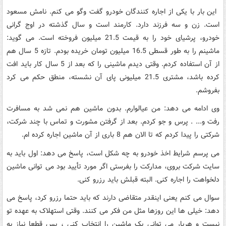
این بار با یکی از اجاره کنندگان خودرو گفت وگو می کنم. نامش مسعود
است. زن و سه فرزند دارد. کارمند است و سال گذشته در اوج گرانی
خودرو، پرشیای خود را به قیمت 21.5 میلیون فروخته است. می گوید:
ماشینم را به طور قسطی 16.5 میلیون تومان خریده بودم. تازه 5 سال هم
از آن استفاده کردم. وقتی دیدم ماشینی را که بعد از 5 سال کار باید افت
کرده باشد، مشتری 21.5 میلیونی پای آن نشسته، منطق حکم می کرد
بفروشم.
وی ادامه می دهد: من عیالوارم. بدون ماشین هم نمی شد به مسافرت
رفت و... . پرس و جو کردم. بعد از گرفتن مشورت و تماس با چند شرکت،
شرکتی را پیدا کردم که تا الان هم 8 باری از آن ماشین اجاره کرده ام.
می پرسم شرایط اخذ خودرو به چه شکل است، پاسخ می دهد: اول باید به
سایت شرکت بروی، مدارکت را بفرستی اگر مورد تأیید بود می توانی ماشین
دلخواهت را اجاره کنی. البته قبلش باید رزرو کنی.
سوال می کنم یعنی اینقدر متقاضی دارند که باید حتما رزرو کرد، پاسخ می
دهد: خیلی ها این روزها مثل من فکر می کنند. وقتی استهلاک به عهده تو
نیست و هربار می توانی یک ماشین را انتخاب کنی ، پس قطعا نیاز به