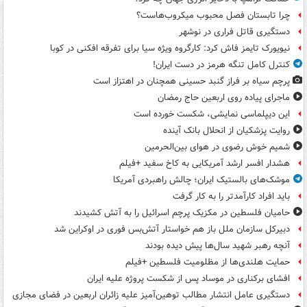
چرا تابستان فصل محبوب میکروب‌هاست؟
دستگیری قاتل فراری در نوشهر
نیویورک تایمز فاش کرد: کارگروه ویژه سیا برای تفرقه افکنی در کوبا
کنترل کامل تنگه هرمز در دست ایران!
پرچم سیاه بر فراز گنبد حسینی همچنان در اهتزاز است
ماجرای پیاده روی اربعین حاج رمضان
این دیپلماسی نمایشی، شکست خورده است
روایت پزشکیان از انحلال بانک آینده
شمیم خوش رضوی در هوای بین‌الحرمین
هشدار افسر ارشد آمریکایی به کاخ سفید +فیلم
موشک‌های بالستیک ایران؛ چالش راهبردی آمریکا
باید افراد کارآمدتر را به کار گرفت
حامیان فلسطین در مکزیک پرچم اسرائیل را به آتش کشیدند
دبیرکل سازمان ملل باز هم خواستار آتش‌بس فوری در اوکراین شد
آنچه رهبر شهید سال‌ها پیش دیده بودند
حمایت هلندی‌ها از مظلومیت فلسطین +فیلم
افشای برکناری در موساد پس از شکست پروژه علیه ایران
دستگیری عامل انتشار مطالب توهین‌آمیز علیه زائران اربعین در فضای مجازی