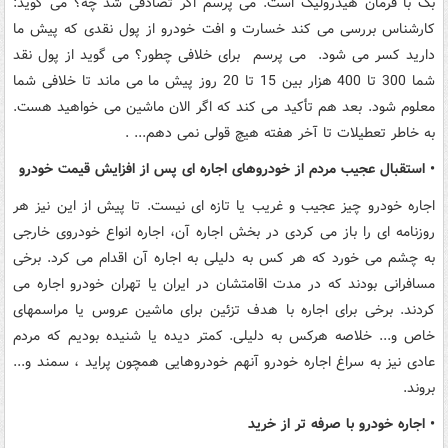
بک با فرمان هیدرولیک است. می پرسم اگر تصادفی شد چه؟ می گوید:
کارشناس بررسی می کند خسارت و افت خودرو از پول نقدی که پیش ما
دارید کسر می شود. می پرسم برای خلافی چطور؟ می گوید از پول نقد
شما 300 تا 400 هزار بین 15 تا 20 روز پیش ما می ماند تا خلافی شما
معلوم شود. بعد هم تأکید می کند که اگر الان ماشین می خواهید هست.
به خاطر تعطیلات تا آخر هفته هیچ قولی نمی دهم... .
• استقبال عجیب مردم از خودروهای اجاره ای پس از افزایش قیمت خودرو
اجاره خودرو چیز عجیب و غریب یا تازه ای نیست. تا پیش از این نیز هر
روزنامه ای را باز می کردی در بخش اجاره آن، اجاره انواع خودروی خارجی
به چشم می خورد که هر کس به دلیلی به اجاره آن اقدام می کرد. برخی
مسافرانی بودند که در مدت اقامتشان در ایران یا تهران خودرو اجاره می
کردند. برخی برای اجاره با هدف تزئین برای ماشین عروس یا مراسمهای
خاص و... خلاصه هرکس به دلیلی. کمتر دیده یا شنیده بودیم که مردم
عادی نیز به سراغ اجاره خودرو آنهم خودروهایی همچون پراید ، سمند و...
بروند.
• اجاره خودرو با صرفه تر از خرید