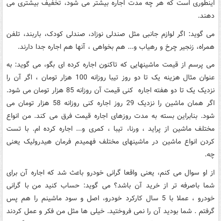
اینطوری است که هر چه مدت اجاره بیشتر می شود، تخفیف بیشتری می
دهند.
می گوید: اگر لوازم جانبی مثل صندلی نوزاد، صندلی کودک، باربند، تلفن
همراه، زنجیر چرخ و رهیاب و... هم بخواهی ، آنها هم اجاره جدا دارند.
می پرسم از قیمت ماشینهایی که تاکنون اجاره کرده ای بگو، می گوید: به
عنوان مثال هزینه یک تا دو روز تیبا روزانه 100 هزار تومان ، اگر آن را
نزدیک یک تا دو هفته اجاره کنی قیمت آن روزانه 85 هزار تومان می شود.
اگر همان ماشین را نزدیک 29 روز اجاره کنی روزانه 58 هزار تومان می
شود. بنابراین بسته به مدت روزهای اجاره قیمت فرق می کند. من انواع
مختلف ماشین از پراید ، ورنا، تیبا ، کمری و... اجاره کرده ام. با تست
کردن انواع ماشین در ماشینهای مختلف فهمیدم فرمان هیدرولیک یعنی
چه.
از او سوال می کنم، یعنی واقعا گرانی خودرو باعث شد که اجاره آن برای
شما باصرفه تر از خرید آن باشد؟ می گوید: حساب کنید من با گرانی
خودرو ، عملا با 5 سال کارکرد خودرو، اصل و سود ماشینم را هم پس
گرفتم . شما بودید آن را نمی فروختید. خیلی ها مثل من فکر و عمل کردند