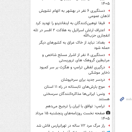
۱۴۰۵
دستگیری ۶ نفر در بهشهر به اتهام تشویش
اذهان عمومی
فیفا توهین‌کنندگان به اینفانتینو را تهدید کرد
اعتراف ارتش اسرائیل به هلاکت ۲ افسر در تله
انفجاری حزب‌الله
بغداد: نباید از خاک عراق به کشورهای دیگر
حمله شود
دستگیری ۸ نفر از اشرار مسلح شاخص و
مرتبطین گروهک های تروریستی
درگیری لفظی ترامپ و هگزث بر سر کمبود
ذخایر موشکی
دردسر جدید برای سرخپوشان
موج بارش‌های تابستانه در راه ۱۱ استان
ونس: ایرانی‌ها مذاکره‌کنندگان سرسختی
هستند
ترامپ: توافق با ایران را ترجیح می‌دهم
صفحه نخست روزنامه‌های پنجشنبه ۱۵ مرداد
۱۴۰۵
راز مرگ مرد ۷۲ ساله در تهرانپارس فاش شد