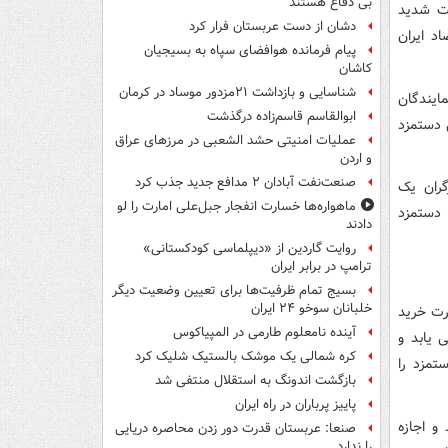
بی دفاع هستند
فت شدید
دشان از دست عربستان فرار کرد
د ایران
پیام فرمانده هوافضای سپاه به بسیجیان
کاشان
شناسایی و بازداشت ۲۱مزدور موساد در کرمان
مایندگان
ابوالقاسم قاسم‌زاده درگذشت
 دستمزد
عملیات امنیتی حشد الشعبی در مرزهای عراق
و اردن
صنعت‌نفت آبادان ۲ مدافع جدید جذب کرد
گران یک
ماهواره‌ها خسارت انفجار جبل‌علی امارت را لو
 دستمزد
دادند
روایت گاردین از «دیپلماسی کودکستانی»
ترامپ در برابر ایران
بسیج تمام ظرفیت‌ها برای تعیین وضعیت دیگر
خلبانان سوخو ۲۴ ایران
رت خرید
آینده نامعلوم طارمی در المپیاکوس
 یابد و
کره شمالی یک موشک بالستیک شلیک کرد
تمزد را
بازگشت اندونگ به استقلال منتفی شد
پاییز پرباران در راه ایران
و اجازه
صنعا: عربستان قدرت دور زدن محاصره دریایی
را ندارد