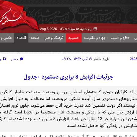
پنجشنبه ۱۵ مرداد ۱۴۰۵ -
Aug 6 2026
ی
دفاع و امنیت
جهاد و مقاومت
حسینیه
فرهنگ و هنر
جامعه
اقتصاد
عکس و ف
262
تاریخ انتشار:
۱۹ آبان ۱۳۹۲ - ۰۹:۴۸
۰ نظر
چ
جزئیات افزایش 8 برابری دستمزد +جدول
 که کارگران بزودی کمیته‌های استانی بررسی وضعیت معیشت خانوار کارگری ر
ناریوهای دستمزدی سال آینده تشکیل می‌دهند، اما معتقدند به دنبال افزایش س
نیستند اگر دولت تضمین کند قدرت خرید آنان حفظ می‌شود، جلوی تورم افسار
ارزش پول ملی که با زندگی و معیشت آنان مستقیما در ارتباط است گرفته م
فراهم نشدن این شرایط در 13 سال اخیر باعث افزایش 8 برابری دستمزدها شده
شایشی در زندگی آنها حاصل نشده است.
 مشرق به نقل از مهر، هر کارگر مشمول قانون کار در ایران از ابتدای سال جار