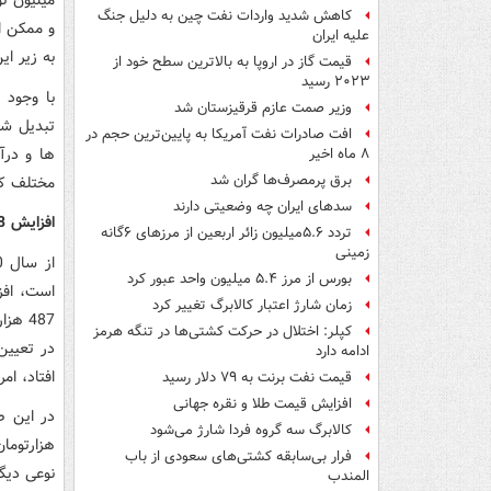
میلیون ت
کاهش شدید واردات نفت چین به دلیل جنگ
و ممکن ا
علیه ایران
به زیر ای
قیمت گاز در اروپا به بالاترین سطح خود از
۲۰۲۳ رسید
وزیر صمت عازم قرقیزستان شد
تبدیل شد
افت صادرات نفت آمریکا به پایین‌ترین حجم در
ها و درآ
۸ ماه اخیر
برق پرمصرف‌ها گران شد
مختلف کا
سدهای ایران چه وضعیتی دارند
افزایش 8 برابری دستمزد در 12 سال
تردد ۵.۶میلیون زائر اربعین از مرزهای ۶گانه
زمینی
بورس از مرز ۵.۴ میلیون واحد عبور کرد
زمان شارژ اعتبار کالابرگ تغییر کرد
کپلر: اختلال در حرکت کشتی‌ها در تنگه هرمز
در تعیین
ادامه دارد
افتاد، امروز 
قیمت نفت برنت به ۷۹ دلار رسید
افزایش قیمت طلا و نقره جهانی
کالابرگ سه گروه فردا شارژ می‌شود
هزارتوما
فرار بی‌سابقه کشتی‌های سعودی از باب
المندب