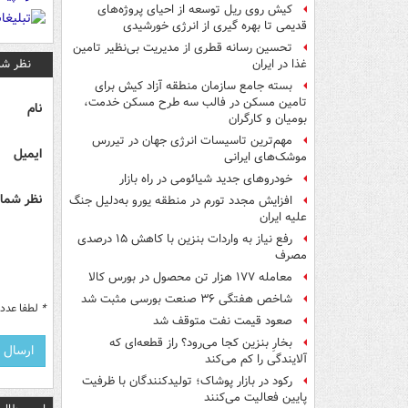
کیش روی ریل توسعه از احیای پروژه‌های
قدیمی تا بهره گیری از انرژی خورشیدی
تحسین رسانه قطری از مدیریت بی‌نظیر تامین
نظر شم
غذا در ایران
بسته جامع سازمان منطقه آزاد کیش برای
تامین مسکن در فالب سه طرح مسکن خدمت،
نام
بومیان و کارگران
مهم‌ترین تاسیسات انرژی جهان در تیررس
ایمیل
موشک‌های ایرانی
خودروهای جدید شیائومی در راه بازار
نظر شما 
افزایش مجدد تورم در منطقه یورو به‌دلیل جنگ
علیه ایران
رفع نیاز به واردات بنزین با کاهش ۱۵ درصدی
مصرف
معامله ۱۷۷ هزار تن محصول در بورس کالا
شاخص‌ هفتگی ۳۶ صنعت بورسی مثبت شد
*
لطفا عدد م
صعود قیمت نفت متوقف شد
بخارِ بنزین کجا می‌رود؟ راز قطعه‌ای که
آلایندگی را کم می‌کند
رکود در بازار پوشاک؛ تولیدکنندگان با ظرفیت
پایین فعالیت می‌کنند