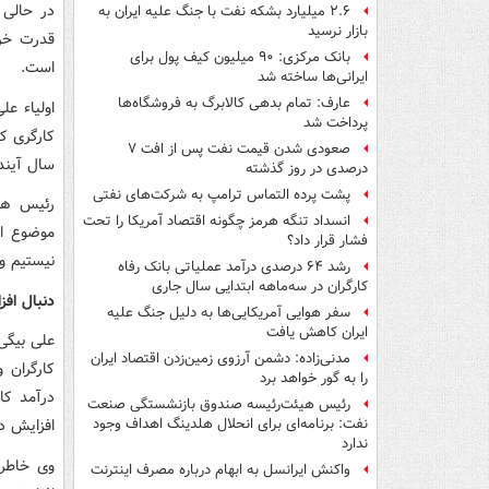
در حالی 
۲.۶ میلیارد بشکه نفت با جنگ علیه ایران به
بازار نرسید
قدرت خری
بانک مرکزی: ۹۰ میلیون کیف پول برای
است.
ایرانی‌ها ساخته شد
عارف: تمام بدهی کالابرگ به فروشگاه‌ها
اولیاء عل
پرداخت شد
کارگری ک
صعودی شدن قیمت نفت پس از افت ۷
سال آینده
درصدی در روز گذشته
پشت پرده التماس ترامپ به شرکت‌های نفتی
رئیس هیئ
انسداد تنگه هرمز چگونه اقتصاد آمریکا را تحت
موضوع اس
فشار قرار داد؟
نیستیم ول
رشد ۶۴ درصدی درآمد عملیاتی بانک رفاه
کارگران در سه‌ماهه ابتدایی سال جاری
دنبال افز
سفر هوایی آمریکایی‌ها به دلیل جنگ علیه
ایران کاهش یافت
علی بیگی
مدنی‌زاده: دشمن آرزوی زمین‌زدن اقتصاد ایران
کارگران 
را به گور خواهد برد
درآمد کا
رئیس هیئت‌رئیسه صندوق بازنشستگی صنعت
افزایش د
نفت: برنامه‌ای برای انحلال هلدینگ اهداف وجود
ندارد
وی خاطر 
واکنش ایرانسل به ابهام درباره مصرف اینترنت