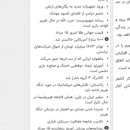
ن بر سر
ورود تجهیزات جدید به یگان‌های ارتش
خشم ترامپ از افشای کمبود موشک
ا برود و
رسانه صهیونیست: حزب الله در حال تغییر
قواعد بازی است
ر زندگی
قیمت جهانی طلا امروز ۱۵ مرداد
اهد بود.
۸۰۰ سازۀ آمریکایی خاکستر شد
م را در
تهاتر ۱۶۷۳ میلیارد تومان از اموال شرکت‌های
تراستی
ن افزایش
ماهواره ایرانی که از سد ابرها عبور می‌کند
 باید اتفاق
آجورلو: ایجاد دوقطبی «جنگ و صلح‌» بازی
ه است.
دشمن است
ار کشور
کالابرگ ۳ گروه شارژ شد
پاکستان: تلاش‌های دیپلماتیک در مورد تنگه
تی آغاز
هرمز ادامه دارد
سفیر ایران در ژاپن: همان فاجعه هیروشیما در
حال تکرار است
شنیده شدن صدای دو انفجار در نزدیکی تنگه
هرمز
تکذیب شایعه معافیت سربازان فراری
روزنامه‌های ورزشی امروز پنج‌شنبه ۱۵ مرداد