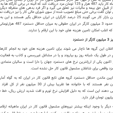
برای هر ماه کار باید 487 هزار و 125 تومان مزد دریافت کند که البته در برخی کارگاه ه
ز قبیل حق بیمه و مالیات نیز تعلق می گیرد و اگر فرد بدهی های متفرقه دیگر
توان گفت برخی حتی مبلغ تصویب شده از سوی شورای عالی کار را نیز دریافت نم
کارشناسان بازار کار می گویند 25 درصد کارگران در ایران حداقل بگیر هستند و ای
است که حدود 3 میلیون کارگر در ایران حقوقی به می
ه اغلب امکان تامین هزینه های خود با این ارقام را ندارند.
 دستمزد
غلان این گروه ها ناچار می شوند برای تامین هزینه های خود به انجام کارها
در طول یک شبانه روز رو بیاروند و یا در مشاغل غیررسمی و کاذب به فعالیت بپ
 اکنون یکی از ارزانترین نرخ های دستمزد جهان را دارا است و سالیان متمادی
زد واقعی برای شاغلان مشمول قانون کار حل نشده است.
یین ماندن حداقل دستمزد گروه های تابع قانون کار در ایران که به گواه آمار
12 میلیون نفر هستند که با خانواده ها تقریبا بیش از 30 میلیون نفر
 دهند این است که به دلیل افزایش نرخ تورم و افت شدید ارزش ریال، خط فق