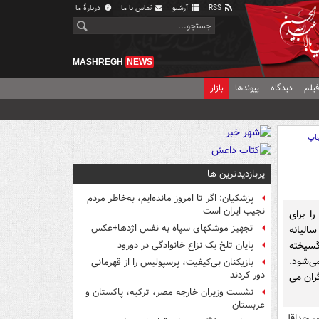
RSS
آرشیو
تماس با ما
دربارهٔ ما
MASHREGH
NEWS
یلم
دیدگاه
پیوندها
بازار
اپ
پربازدیدترین ها
پزشکیان: اگر تا امروز مانده‌ایم، به‌خاطر مردم
نجیب ایران است
ا برای
تجهیز موشکهای سپاه به نفس اژدها+عکس
الیانه
گسیخته
پایان تلخ یک نزاع خانوادگی در دورود
ی‌شود.
بازیکنان بی‌کیفیت، پرسپولیس را از قهرمانی
دور کردند
، اما کارگران می
نشست وزیران خارجه مصر، ترکیه، پاکستان و
عربستان
ی حداقل