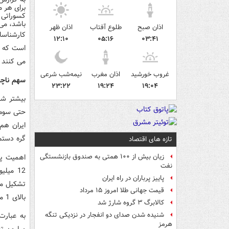
کسوراتی ا
باشد، می 
اذان صبح
طلوع آفتاب
اذان ظهر
۱۲:۱۰
۰۵:۱۶
۰۳:۴۱
می کنند ک
غروب خورشید
اذان مغرب
نیمه‌شب شرعی
سهم ناچیز 3 میلیون کارگر از
۲۳:۲۲
۱۹:۲۴
۱۹:۰۴
بیشتر شا
حتی سوم 
ایران هم
گره دستم
تازه های اقتصاد
اهمیت پا
زیان بیش از ۱۰۰ همتی به صندوق‌ بازنشستگی
نفت
پاییز پرباران در راه ایران
تشکیل می
قیمت جهانی طلا امروز ۱۵ مرداد
بالای 1 میلیون تومان قرار دارد.
کالابرگ ۳ گروه شارژ شد
شنیده شدن صدای دو انفجار در نزدیکی تنگه
هرمز