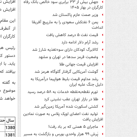
افزایش ن
جهش بیش از ۳۳ برابری سود خالص بانک رفاه
کارگران در بهار ۱۴۰۵
افزایش د
وزیر صمت عازم پاکستان شد
این مقام 
یمن ۶ نفتکش سعودی را به مارپیچ آفریقا
انداخت
از آنطرف
قیمت نفت ۵ درصد کاهش یافت
کارگران ا
رشد آرام دلار ادامه دارد
رئیس هیئ
کالابرگ کودکان دارای سوءتغذیه شارژ شد
دستور کار
وضعیت قرمز سدها در تهران و مشهد
افزایش قیمت جهانی طلا
بیافتد که
گوشت آمریکایی گرفتار گلوگاه هرمز شد
رشد مداوم قیمت بلیط هواپیما درآمریکا به
به گفته 
دلیل جنگ علیه ایران
موضوع دس
تورم نقطه‌به‌نقطه خدمات به ۵۸ درصد رسید
خواهد شد
طلا در بازار تهران عقب نشینی کرد
کشتی اسکورت شده آمریکا زمین‌گیر شد
تولید نفت اعضای اوپک پلاس به صورت نمادین
افزایش یافت
سال
حدا
ماجرای ۵ همتی که بر باد رفت!
1380
پَرش ۹۹ هزار واحدی بورس و بازگشت به مسیر
1381