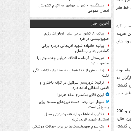
می کنند
دستگیری ۶ نفر در بهشهر به اتهام تشویش
 خط فقر
اذهان عمومی
آخرین اخبار
ه اخیر به یک معما و گره
ن هزینه
بیانیه ۸ کشور عربی علیه تجاوزات رژیم
صهیونیستی در غزه
روه های
بیانیه خانواده شهید لاریجانی درباره برخی
گمانه‌زنی‌های رسانه‌ای
عربستان فرمانده ائتلاف دریایی چندملیتی را
منصوب کرد
هزار و 790 تومان در هر ماه بوده
زیان بیش از ۱۰۰ همتی به صندوق‌ بازنشستگی
نفت
ل کارگران به
ترکیه: تروریسم اسرائیل در کرانه باختری و
های گذشته
قدس اشغالی ادامه دارد
فاق نمی
ایران آقای بلامنازع تنگه هرمز!
سردار ابن‌الرضا: دست نیروهای مسلح برای
پاسخ پُر است
در این صورت متوسط دریافتی هر کارگر مشمول قانون کار در اغلب موارد به 1 میلیون و 200
تکذیب ادعاها درباره «نحوه ردزنی محل
ین حال،
استقرار شهید لاریجانی»
ره افزایش 8 برابری حداقل دستمزدها در ایران طی 13 سال گذشته
یک‌ سوم صهیونیست‌ها در برابر حملات موشکی