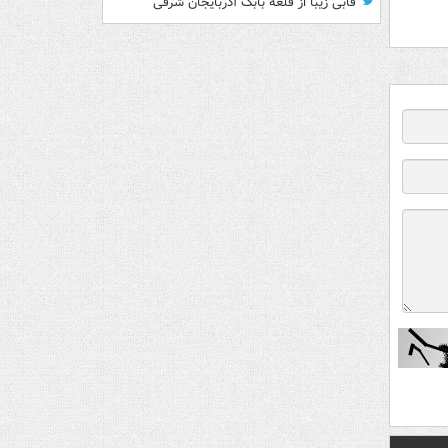
قابی زیبا از قلعه بابک آذربایجان شرقی