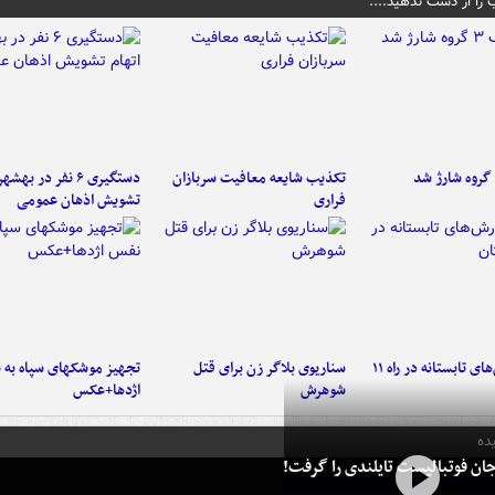
 را از دست ندهید....
تکذیب شایعه معافیت سربازان
دستگیری ۶ نفر در به
فراری
تشویش اذهان عمومی
موج بارش‌های تابستانه در راه ۱۱
سناریوی بلاگر زن برای قتل
تجهیز موشکهای سپاه به 
شوهرش
اژدها+عکس
ده
ان فوتبالیست تایلندی را گرفت!