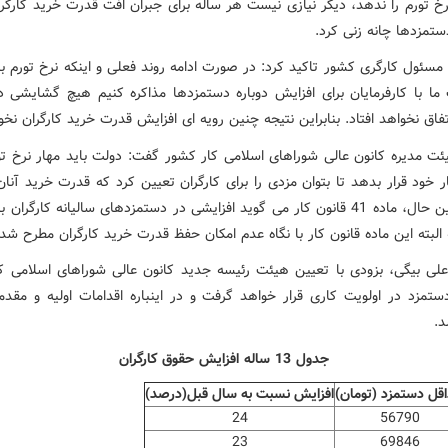
رخ تورم را ندهد، دیگر نیازی نیست هر ساله برای جبران افت قدرت خرید کارگرا
ستمزدها چانه زنی کرد.
مسئول کارگری کشور تاکید کرد: در صورت ادامه روند فعلی و اینکه نرخ تورم بال
 ما با کارفرمایان برای افزایش دوباره دستمزدها مذاکره کنیم هیچ گشایشی د
تفاق نخواهد افتاد. بنابراین نتیجه چنین رویه ای افزایش قدرت خرید کارگران نخو
ت مدیره کانون عالی شوراهای اسلامی کار کشور گفت: دولت باید مهار نرخ تور
 خود قرار بدهد تا بتوان مزدی را برای کارگران تعیین کرد که قدرت خرید آنا
یابد. با این حال، ماده 41 قانون کار می گوید افزایشی در دستمزدهای سالیانه کارگران
 البته این ماده قانون کار با نگاه عدم امکان حفظ قدرت خرید کارگران مطرح شد
علی بیگی، بزودی با تعیین هیئت رئیسه جدید کانون عالی شوراهای اسلامی ک
تمزد در اولویت کاری قرار خواهد گرفت و در اینباره اقدامات اولیه و مقدما
.
جدول 13 ساله افزایش حقوق کارگران
قل دستمزد (تومان)
افزایش نسبت به سال قبل(درصد)
24
56790
23
69846