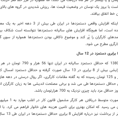
ومان و یا بیشتر در هر ماه دریافت می کنند، اما همواره در مرز خط فقر حرکت 
ست با بروز یک نوسان در وضعیت قیمت ها، ریزش شدیدی در گروه های بالای
ن خط اتفاق بیافتد.
با وجود اینکه افزایش واقعی دستمزدها در ایران طی بیش از 3 ده
ه است، اما هیچگاه افزایش های سالیانه دستمزدها نتوانسته است شکاف بی
مدهای کارگران را پُر کند و موضوع ناکافی بودن دستمزدها همواره از سوی گ
رگری مطرح می شود.
از سال 1380 که حداقل دستمزد سالیانه در ایران تنها 56 
است، افزایشی بیش از 8 برابری در 13 سال صورت گرفته و حداقل دستمزد امسا
487 هزار و 125 تومان رسیده که به گفته مقامات کارگری، اگر روال درستی در دهه 
 حداقل دستمزدها طی می شد و برخی مصلحت اندیشی ها به زیان کارگران ات
حداقل مزد باید چیزی نزدیک به 700 هزارتومان باشد.
ن می رسید که امکان بهتری برای تامین هزینه های خانوار فراهم می کرد. با ا
نوعی دیگر از برداشت نیز دربا