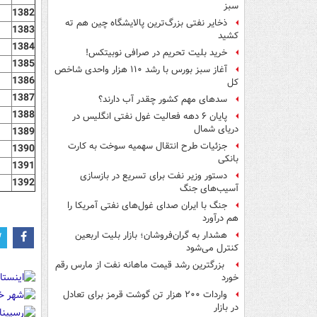
سبز
1382
ذخایر نفتی بزرگ‌ترین پالایشگاه چین هم ته
1383
کشید
1384
خرید بلیت تحریم در صرافی نوبیتکس!
1385
آغاز سبز بورس با رشد ۱۱۰ هزار واحدی شاخص
1386
کل
1387
سدهای مهم کشور چقدر آب دارند؟
1388
پایان ۶ دهه فعالیت غول نفتی انگلیس در
دریای شمال
1389
جزئیات طرح انتقال سهمیه سوخت به کارت
1390
بانکی
1391
دستور وزیر نفت برای تسریع در بازسازی
1392
آسیب‌های جنگ
جنگ با ایران صدای غول‌های نفتی آمریکا را
هم درآورد
هشدار به گران‌فروشان؛ بازار بلیت اربعین
کنترل می‌شود
بزرگترین رشد قیمت ماهانه نفت از مارس رقم
خورد
واردات ۲۰۰ هزار تن گوشت قرمز برای تعادل
در بازار