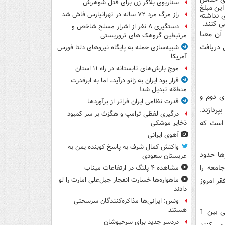
سناریوی بلاگر زن برای قتل شوهرش
ا به این مبلغ
راز مرگ مرد ۷۲ ساله در تهرانپارس فاش شد
ی نداشته
ی کنند.
دستگیری ۸ نفر از اشرار مسلح شاخص و
ن به آن معنا
مرتبطین گروهک های تروریستی
زان حداقل دستمزد 487 هزارتومانی دریافت
شبیه‌سازی حمله به پایگاه نیروهای دلتا فورس
آمریکا
موج بارش‌های تابستانه در راه ۱۱ استان
قرار بود ایران به زانو درآید، اما به ابرقدرت
منطقه تبدیل شد!
ی دوم و
قدرت نظامی ایران فراتر از برآوردها
ردازند.
درگیری لفظی ترامپ و هگزث بر سر کمبود
 است که
ذخایر موشکی
آهوی ایرانی
واکنش کمال شرف به پاسخ کوبنده یمن به
ها حدود
عربستان سعودی
 از کل افراد جامعه را
مشاهده ۴ پلنگ در ارتفاعات میناب
ر امروز
ماهواره‌ها خسارت انفجار جبل‌علی امارت را لو
دادند
ونس: ایرانی‌ها مذاکره‌کنندگان سرسختی
هستند
به عبارت دیگر با وجود اینکه بیشتر نیروهای مشمول قانون کار در ایران ماهیانه ارقامی بین 1
دردسر جدید برای سرخپوشان