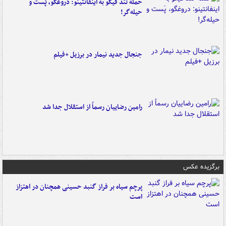
حمله تند فیگو به اینفانتینو: دروغگو، پَست‌ و
حیله‌گر!
جنجال جدید نیمار در برزیل +فیلم
رامین رضاییان رسماً از استقلال جدا شد
برگزیده عکس
پرچم سیاه بر فراز گنبد حسینی همچنان در اهتزاز
است