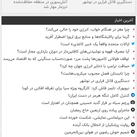
دستگیری قاتل فراری در نوشهر
آتش‌سوزی در منطقه حفاظت‌شده
دیزمار مهار شد
مص
آخرین اخبار
چرا مغز در هنگام خواب، انرژی خود را خالی می‌کند؟
گرما برای پالایشگاه‌ها و منابع برق اروپا اضطرار آفرید
ایالات متحده واقعاً یک «ببر کاغذی» است!
آیا مصرف قهوه و نوشیدنی‌های کافئین‌دار در دوران بارداری مجاز است؟
توقف طولانی کامیون‌ها پشت مرز؛ صورت‌حساب سنگینی که به اقتصاد می‌رسد
حماقت ترامپ با ذخایر انرژی جهان چه کرد؟
چرا تابستان فصل محبوب میکروب‌هاست؟
دستگیری قاتل فراری در نوشهر
نیویورک تایمز فاش کرد: کارگروه ویژه سیا برای تفرقه افکنی در کوبا
کنترل کامل تنگه هرمز در دست ایران!
پرچم سیاه بر فراز گنبد حسینی همچنان در اهتزاز است
ماجرای پیاده روی اربعین حاج رمضان
این دیپلماسی نمایشی، شکست خورده است
روایت پزشکیان از انحلال بانک آینده
شمیم خوش رضوی در هوای بین‌الحرمین