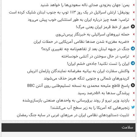
یمن: جهان به‌زودی صدای ناله سعودی‌ها را خواهد شنید
یونیفل: ارتش اسرائیل در یک روز ۱۱۳ توپ به جنوب لبنان شلیک کرده است
ترامپ: همه چیز درباره ایران به طور استثنایی خوب پیش می‌رود
عبور از خط قرمز ایران یعنی مرگ!
حمله نیروهای اسرائیلی به خبرنگار پرس‌تی‌وی
«ضربه مغزی» شدن صدها نظامی آمریکایی در حملات ایران
جنگ در جبهه لبنان بعد از تفاهم‌نامه چه تغییری کرده؟
ترامپ در حال سوختن در آتشی خودساخته
ایران را تست نکنید! جاده‌ی خشم ایران!
واکنش سفارت ایران به بیانیه مغرضانه نمایندگان پارلمان اتریش
کریدورهای شمالی و جنوبی تنگه هرمز حذف می‌شوند
پاسخ قاطع ملیحه محمدی به نسخه تسلیم‌طلبی روی آنتن BBC
پرشدگی سدها به ۵۸درصد رسید
بازدید وزیر نیرو از روند برق‌رسانی به واحدهای صنعتی بازسازی‌شده
زنجیرهایی که آمریکا را به زیر سطح آب می‌کشند!
تثبیت دستاوردهای نظامی ایران در مرزهای غربی در سایه جنگ رمضان
سلامت