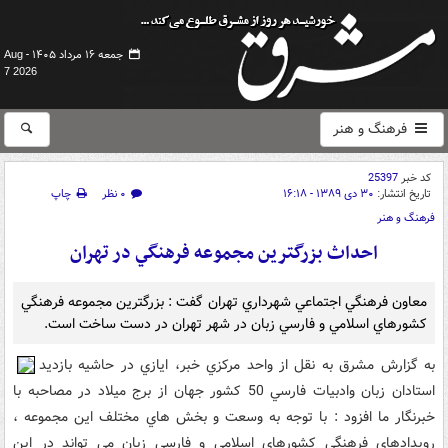
جمعه ۱۶ مرداد ۱۴۰۵ -
Aug
7 2026
فرهنگ و هنر
کد خبر
25397
تاریخ انتشار:
۳۰ دی ۱۳۸۹ - ۱۶:۱۸
۰ نظر
چاپ
فرهنگ و هنر
احداث بزرگترين مجموعه فرهنگي در تهران
معاون فرهنگي اجتماعي شهرداري تهران گفت : بزرگترين مجموعه فرهنگي
کشورهاي اسلامي و فارسي زبان در شهر تهران در دست ساخت است.
به گزارش مشرق به نقل از واحد مرکزي خبر، ايازي در حاشيه بازديد
استادان زبان وادبيات فارسي 50 کشور جهان از برج ميلاد در مصاحبه با
خبرنگار ما افزود : با توجه به وسعت و بخش هاي مختلف اين مجموعه ،
رويدادهاي فرهنگي کشورهاي اسلامي و فارسي زبان مي تواند در اين