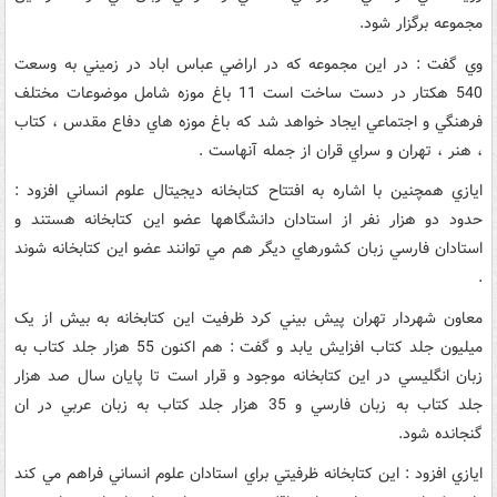
مجموعه برگزار شود.
وي گفت : در اين مجموعه که در اراضي عباس اباد در زميني به وسعت
540 هکتار در دست ساخت است 11 باغ موزه شامل موضوعات مختلف
فرهنگي و اجتماعي ايجاد خواهد شد که باغ موزه هاي دفاع مقدس ، کتاب
، هنر ، تهران و سراي قران از جمله آنهاست .
ايازي همچنين با اشاره به افتتاح کتابخانه ديجيتال علوم انساني افزود :
حدود دو هزار نفر از استادان دانشگاهها عضو اين کتابخانه هستند و
استادان فارسي زبان کشورهاي ديگر هم مي توانند عضو اين کتابخانه شوند
.
معاون شهردار تهران پيش بيني کرد ظرفيت اين کتابخانه به بيش از يک
ميليون جلد کتاب افزايش يابد و گفت : هم اکنون 55 هزار جلد کتاب به
زبان انگليسي در اين کتابخانه موجود و قرار است تا پايان سال صد هزار
جلد کتاب به زبان فارسي و 35 هزار جلد کتاب به زبان عربي در ان
گنجانده شود.
ايازي افزود : اين کتابخانه ظرفيتي براي استادان علوم انساني فراهم مي کند