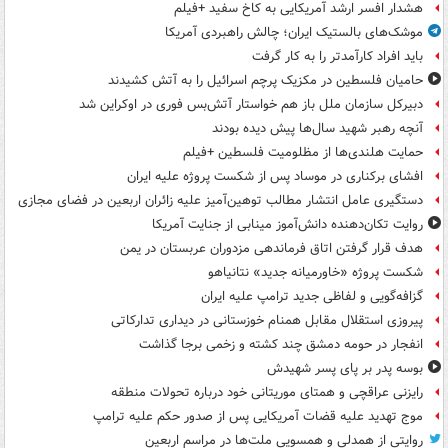
هشدار افسر ارشد آمریکایی به کاخ سفید +فیلم
موشک‌های بالستیک ایران؛ چالش راهبردی آمریکا
باید افراد کارآمدتر را به کار گرفت
حامیان فلسطین در مکزیک پرچم اسرائیل را به آتش کشیدند
دبیرکل سازمان ملل باز هم خواستار آتش‌بس فوری در اوکراین شد
آنچه رهبر شهید سال‌ها پیش دیده بودند
حمایت هلندی‌ها از مظلومیت فلسطین +فیلم
افشای برکناری در موساد پس از شکست پروژه علیه ایران
دستگیری عامل انتشار مطالب توهین‌آمیز علیه زائران اربعین در فضای مجازی
روایت تکان‌دهنده دانش‌آموز مینابی از جنایت آمریکا
هدف قرار گرفتن اتاق‌ فرماندهی مزدوران عربستان در یمن
شکست پروژه «خاورمیانه جدید» نتانیاهو
گزافه‌گویی و لفاظی جدید ترامپ علیه ایران
پیروزی استقلال مقابل همنام خوزستانی در دیداری تدارکاتی
انفجار در حومه دمشق چند کشته و زخمی برجا گذاشت
بوسه‌ پدر بر پای پسر شهیدش
رایزنی عراقچی و همتای موریتانی خود درباره تحولات منطقه
موج تهدید علیه قضات آمریکایی پس از صدور حکم علیه ترامپ
روایتی از همدلی و همسویی ملت‌ها در مراسم اربعین