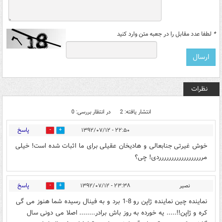
*
لطفا عدد مقابل را در جعبه متن وارد کنید
نظرات
انتشار یافته: 2
در انتظار بررسی: 0
پاسخ
۲۲:۵۰ - ۱۳۹۲/۰۷/۱۲
0
0
خوش غیرتی جنابعالی و هادیخان عقیلی برای ما اثبات شده است! خیلی
مرررررررررررررررررردی! چی؟
پاسخ
نصیر
۲۳:۳۸ - ۱۳۹۲/۰۷/۱۲
0
0
نماینده چین نماینده ژاپن رو 8-1 برد و به فینال رسیده شما هنوز می گی
کره و ژاپن!!..... یه خورده به روز باش برادر........ اصلا می دونی سال