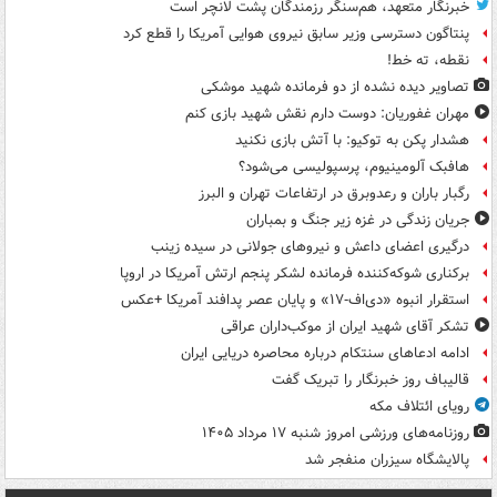
خبرنگار متعهد، هم‌سنگر رزمندگان پشت لانچر است
پنتاگون دسترسی وزیر سابق نیروی هوایی آمریکا را قطع کرد
نقطه، ته خط!
تصاویر دیده‌ نشده از دو فرمانده شهید موشکی
مهران غفوریان: دوست دارم نقش شهید بازی کنم
هشدار پکن به توکیو: با آتش بازی نکنید
هافبک آلومینیوم، پرسپولیسی می‌شود؟
رگبار باران و رعدوبرق در ارتفاعات تهران و البرز
جریان زندگی در غزه زیر جنگ و بمباران
درگیری اعضای داعش و نیروهای جولانی در سیده زینب
برکناری شوکه‌کننده فرمانده لشکر پنجم ارتش آمریکا در اروپا
استقرار انبوه «دی‌اف‑۱۷» و پایان عصر پدافند آمریکا +عکس
تشکر آقای شهید ایران از موکب‌داران عراقی
ادامه ادعاهای سنتکام درباره محاصره دریایی ایران
قالیباف روز خبرنگار را تبریک گفت
رویای ائتلاف مکه
روزنامه‌های ورزشی امروز ‌شنبه ۱۷ مرداد ۱۴۰۵
پالایشگاه سیزران منفجر شد