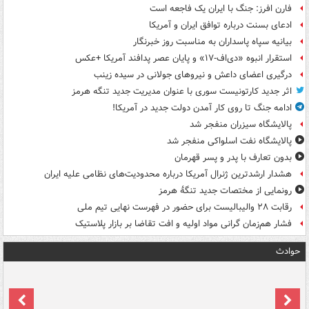
فارن افرز: جنگ با ایران یک فاجعه است
ادعای بسنت درباره توافق ایران و آمریکا
بیانیه سپاه پاسداران به مناسبت روز خبرنگار
استقرار انبوه «دی‌اف‑۱۷» و پایان عصر پدافند آمریکا +عکس
درگیری اعضای داعش و نیروهای جولانی در سیده زینب
اثر جدید کارتونیست سوری با عنوان مدیریت جدید تنگه هرمز
ادامه جنگ تا روی کار آمدن دولت جدید در آمریکا!
پالایشگاه سیزران منفجر شد
پالایشگاه نفت اسلواکی منفجر شد
بدون تعارف با پدر و پسر قهرمان
هشدار ارشدترین ژنرال آمریکا درباره محدودیت‌های نظامی علیه ایران
رونمایی از مختصات جدید تنگۀ هرمز
رقابت ۲۸ والیبالیست برای حضور در فهرست نهایی تیم ملی
فشار هم‌زمان گرانی مواد اولیه و افت تقاضا بر بازار پلاستیک
حوادث