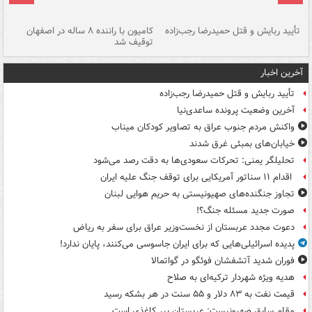
تأیید ربایش و قتل حمیدرضا رجب‌زاده
کامیون با راننده ۸ ساله در اصفهان
"س
توقیف شد
آخرین اخبار
تأیید ربایش و قتل حمیدرضا رجب‌زاده
آخرین وضعیت پرونده ساعدی‌نیا
واکنش مردم جنوب عراق به تصاویر کودکان میناب
خیابان‌های بمبئی غرق شدند
تحلیلگر یمنی: تحرکات سعودی‌ها به دقت رصد می‌شود
اقدام ۱۱ سناتور آمریکایی برای توقف جنگ علیه ایران
تجاوز جنگنده‌های صهیونیستی به حریم هوایی لبنان
صورت جدید مسئله جنگ؟!
دعوت مجدد عربستان از نخست‌وزیر عراق برای سفر به ریاض
پدیده اسرائیلی‌هایی که برای ایران جاسوسی می‌کنند، پایان ندارد!
فوران شدید آتشفشان فوئگو در گواتمالا
هدیه ویژه شهردار ترکیه‌ای به صلاح
قیمت نفت به ۸۳ دلار و ۵۵ سنت در هر بشکه رسید
مقام سابق صهیونیست: عربستان ببر کاغذی است