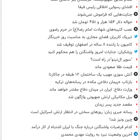
افشای رسوایی اخلاقی رئیس فیفا
جنایت‌هایی که فراموش نمی‌شوند
حواله دلار ۱۵۴ هزار و ۴۵۱ تومان شد
نصب کتیبه‌های شهادت امام رضا(ع) در حرم رضوی
تبریک کاربران فضای مجازی به مناسبت روز خبرنگار
کامیون با راننده ۸ ساله در اصفهان توقیف شد
پزشکیان: جنایات امروز واشنگتن را هم محکوم کنید
"سوپر ال‌نینو"در راه است؟
قیمت طلا صعودی ماند
آتش سوزی مهیب یک ساختمان ۱۲ طبقه در جاکارتا
بازتاب «پیمان دفاعی مکه» در رسانه‌های ترکیه
وزارت دفاع: ایران در میدان دفاع مقتدر خواهد ماند
بیل مکانیکی ارتش صهیونی واژگون شد
مقصد جدید پسر زیدان
رسانه عبری زبان: روزهای سختی در انتظار ارتش اسرائیل است
چین ونیز شد!
کدام فرضیات واشنگتن درباره جنگ با ایران اشتباه از کار درآمد
آخرین وضعیت نبرد به روایت مهدی محمدی