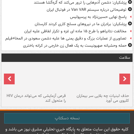
پزشکیان: دشمن آدم‌هایی را ترور می‌کند که گره‌گشا هستند
توضیحاتی درباره سیستم Van VAR در فوتبال ایران
پاسخ نهایی حسین‌نژاد به پرسپولیس
پزشکیان: برادران ما در نیروهای مسلح کاری کردند کارستان
مخالفت نتانیاهو با طرح ۱۵ ماده ای غزه و تکرار لفاظی علیه ایران
تصاویری از عملیات بزرگ و دقیق یمنی ها علیه دشمن سعودی در المخا+فیلم
حمله وحشیانه صهیونیست به یک فعال زن خارجی در کرانه باختری
سلامت
حذف لبنیات چه بلایی سر بیماران
قرص آزمایشی که می‌تواند درمان HIV
عل
کلیوی می آورد
را متحول کند
قل
نسخه دسکتاپ
کليه حقوق اين سايت متعلق به پایگاه خبري-تحليلي مشرق نيوز می باشد و