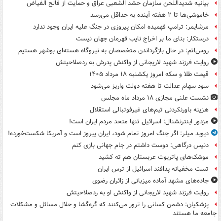
بیانیه شدیداللحن سازمان حشد الشعبی عراق و حمایت از فالح الفیاض
خاموشی‌ها تا ۲ هفته آینده به حداقل می‌رسد
مرشایمر: ترامپ فهمیده امکان پیروزی در جنگ علیه ایران وجود ندارد
درستکار: بنای ما بر اخراج نایب قهرمان جهان نیست
روس‌اتم: در حال بازگرداندن متخصصان به نیروگاه هسته‌ای بوشهر هستیم
روایت فرزند شهید لاریجانی از واکنش پدرش به ردصلاحیتش
قیمت طلا و سکه امروز یکشنبه ۱۸ مرداد ۱۴۰۵
سود سهام عدالت تا هفته دولت واریز می‌شود
نشست علنی مجازی ۱۸ مرداد ماه مجلس
هزینه باورنکردنی تیم‌های غیرفوتبالی استقلال
مزدور اینترنشنال: اسرائیل تنها متحد مردم ایران است!
دیوید میلر: اگر جنگ امروز تمام شود، ایران پیروز است و آمریکا شکست‌خورده!
دنیس درگاهی: دوست داشتم در جام جهانی بازی کنم
موشک‌های پاتریوت عربستان هم ته‌ کشید
تست مخفیانه پدافند اسرائیل از ترس ایران
جاده‌های مشهد آماده میزبانی از زائران رضوی
روایت فرزند شهید لاریجانی از واکنش او به ردصلاحیتش
پزشکیان: دشمن کسانی را ترور می‌کنند که گره‌گشا و حلال مسائل و مشکلات
جامعه ما هستند