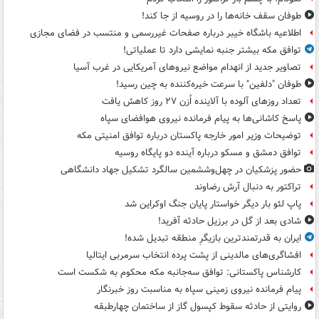
طوفان سقف خانه‌ها را در روسیه از جا ‌کند!
اطلاعیه باشگاه خیبر درباره صفحات غیررسمی و منتسب در فضای مجازی
توافق مکه بیشتر جنبه نمایشی دارد تا عملیاتی!
تصاویر جدید از انهدام مواضع نیروهای آمریکایی در غرب آسیا
طوفان "دلفین" با سرعت خیره‌کننده به چین رسید!
تعداد روزهای آلوده با آلاینده اُزن ۲۷ روز کاهش یافت
پاسخ کاشانی‌ها به پیام فرمانده نیروی هوافضای سپاه
توضیحات وزیر امور خارجه پاکستان درباره توافق امنیتی مکه
توافق دمشق و مسکو درباره آینده دو پایگاه روسیه
حضور پزشکیان در چهل‌وششمین سالگرد تشکیل جهاد دانشگاهی
تراکتور به دنبال آرش رضاوند
پاپ لئو بار دیگر خواستار پایان جنگ اوکراین شد
شادی بعد از گل در برزیل حادثه آفرید!
ایران به قدرتمندترین بازیگرِ منطقه تبدیل شده!
افشاگری‌های مالدینی از پشت پرده انتخاب سرمربی ایتالیا
کارشناس پاکستانی: توافق سه‌جانبه مکه محکوم به شکست است
پیام فرمانده نیروی زمینی سپاه به مناسبت روز خبرنگار
روایتی از حادثه سقوط کپسول گاز از ساختمان چهارطبقه