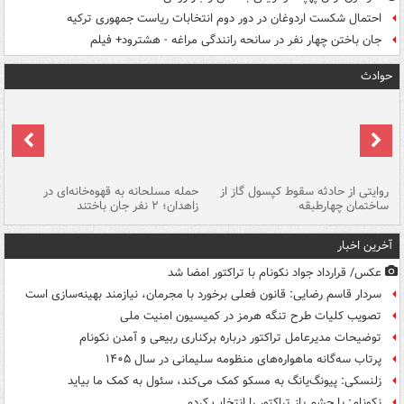
احتمال شکست اردوغان در دور دوم انتخابات ریاست جمهوری ترکیه
جان باختن چهار نفر در سانحه رانندگی مراغه - هشترود+ فیلم
حوادث
روایتی از حادثه سقوط کپسول گاز از
حمله مسلحانه به قهوه‌خانه‌ای در
عا
ساختمان چهارطبقه
زاهدان؛ ۲ نفر جان باختند
دس
آخرین اخبار
عکس/ قرارداد جواد نکونام با تراکتور امضا شد
سردار قاسم رضایی: قانون فعلی برخورد با مجرمان، نیازمند بهینه‌سازی است
تصویب کلیات طرح تنگه هرمز در کمیسیون امنیت ملی
توضیحات مدیرعامل تراکتور درباره برکناری ربیعی و آمدن نکونام
پرتاب سه‌گانه ماهواره‌های منظومه سلیمانی در سال ۱۴۰۵
زلنسکی: پیونگ‌یانگ به مسکو کمک می‌کند، سئول به کمک ما بیاید
نکونام: با چشم باز تراکتور را انتخاب کردم