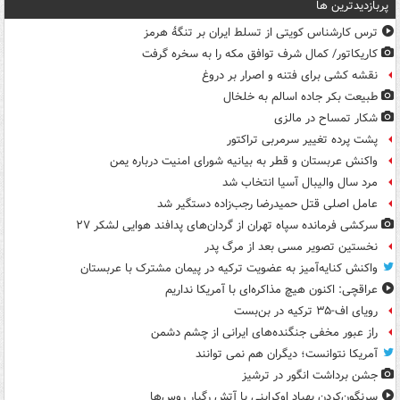
پربازدیدترین ها
ترس کارشناس کویتی از تسلط ایران بر تنگۀ هرمز
کاریکاتور/ کمال شرف توافق مکه را به سخره گرفت
نقشه کشی برای فتنه و اصرار بر دروغ
طبیعت بکر جاده اسالم به خلخال
شکار تمساح در مالزی
پشت پرده تغییر سرمربی تراکتور
واکنش عربستان و قطر به بیانیه شورای امنیت درباره یمن
مرد سال والیبال آسیا انتخاب شد
عامل اصلی قتل حمیدرضا رجب‌زاده دستگیر شد
سرکشی فرمانده سپاه تهران از گردان‌های پدافند هوایی لشکر ۲۷
نخستین تصویر مسی بعد از مرگ پدر
واکنش کنایه‌آمیز به عضویت ترکیه در پیمان مشترک با عربستان
عراقچی: اکنون هیچ مذاکره‌ای با آمریکا نداریم
رویای اف-۳۵ ترکیه در بن‌بست
راز عبور مخفی جنگنده‌های ایرانی از چشم دشمن
آمریکا نتوانست؛ دیگران هم نمی توانند
جشن برداشت انگور در ترشیز
سرنگون‌کردن پهپاد اوکراینی با آتش رگبار روس‌ها