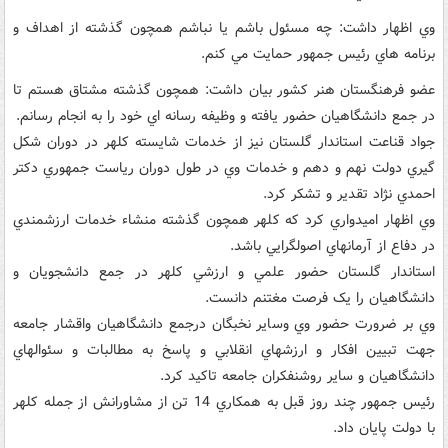
وي اظهار داشت: چه مسئول باشم يا نباشم همچون گذشته از اهداف و
برنامه هاي رئيس جمهور حمايت مي کنم.
عضو فرهنگستان هنر کشور بيان داشت: همچون گذشته مشتاق هستم تا
در جمع دانشگاهيان حضور يافته و وظيفه رسانه اي خود را به انجام رسانم.
جواد قناعت استاندار گلستان نيز از خدمات شايسته کلهر در دوران شکل
گيري دولت نهم و دهم و خدمات وي در طول دوران رياست جمهوري دکتر
احمدي نژاد تقدير و تشکر کرد.
وي اظهار اميدواري کرد که کلهر همچون گذشته منشاء خدمات ارزشمندي
در دفاع از آرمانهاي اصولگرايي باشد.
استاندار گلستان حضور علمي و ارزشي کلهر در جمع دانشجويان و
دانشگاهيان را يک فرصت مغتنم دانست.
وي بر ضرورت حضور وي وساير نخبگان درجمع دانشگاهيان واقشار جامعه
جهت تبيين افکار و ارزشهاي انقلابي و پاسخ به مطالبات و سئوالهاي
دانشگاهيان و ساير روشنفکران جامعه تاکيد کرد.
رئيس جمهور چند روز قبل به همکاري 14 تن از مشاورانش از جمله کلهر
با دولت پايان داد.