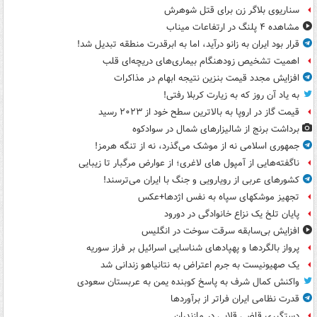
سناریوی بلاگر زن برای قتل شوهرش
مشاهده ۴ پلنگ در ارتفاعات میناب
قرار بود ایران به زانو درآید، اما به ابرقدرت منطقه تبدیل شد!
اهمیت تشخیص زودهنگام بیماری‌های دریچه‌ای قلب
افزایش مجدد قیمت بنزین نتیجه ابهام در مذاکرات
به یاد آن روز که به زیارت کربلا رفتی!
قیمت گاز در اروپا به بالاترین سطح خود از ۲۰۲۳ رسید
برداشت برنج از شالیزارهای شمال در سوادکوه
جمهوری اسلامی نه از موشک می‌گذرد، نه از تنگه هرمز!
ناگفته‌هایی از آمپول های لاغری؛ از عوارض مرگبار تا زیبایی
کشورهای عربی از رویارویی و جنگ با ایران می‌ترسند!
تجهیز موشکهای سپاه به نفس اژدها+عکس
پایان تلخ یک نزاع خانوادگی در دورود
افزایش بی‌سابقه سرقت سوخت در انگلیس
پرواز بالگردها و پهپادهای شناسایی اسرائیل بر فراز سوریه
یک صهیونیست به جرم اعتراض به نتانیاهو زندانی شد
واکنش کمال شرف به پاسخ کوبنده یمن به عربستان سعودی
قدرت نظامی ایران فراتر از برآوردها
دستگیری قاضی قلابی در مازندران