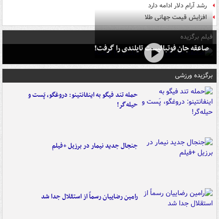
رشد آرام دلار ادامه دارد
افزایش قیمت جهانی طلا
فیلم برگزیده
صاعقه جان فوتبالیست تایلندی را گرفت!
برگزیده ورزشی
حمله تند فیگو به اینفانتینو: دروغگو، پَست‌ و
حیله‌گر!
جنجال جدید نیمار در برزیل +فیلم
رامین رضاییان رسماً از استقلال جدا شد