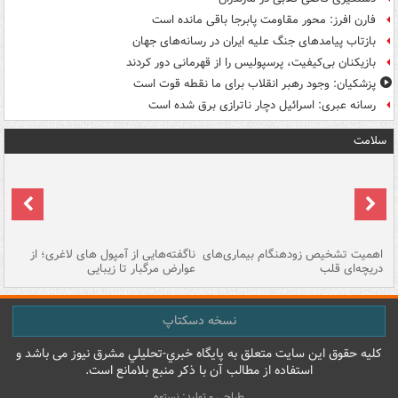
فارن افرز: محور مقاومت پابرجا باقی مانده است
بازتاب پیامدهای جنگ علیه ایران در رسانه‌های جهان
بازیکنان بی‌کیفیت، پرسپولیس را از قهرمانی دور کردند
پزشکیان: وجود رهبر انقلاب برای ما نقطه قوت است
رسانه عبری: اسرائیل دچار ناترازی برق شده است
سلامت
اهمیت تشخیص زودهنگام بیماری‌های
ناگفته‌هایی از آمپول های لاغری؛ از
دریچه‌ای قلب
عوارض مرگبار تا زیبایی
تا
نسخه دسکتاپ
کليه حقوق اين سايت متعلق به پایگاه خبري-تحليلي مشرق نيوز می باشد و
استفاده از مطالب آن با ذکر منبع بلامانع است.
طراحی و تولید: نستوه