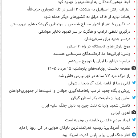
فیفا توهین‌کنندگان به اینفانتینو را تهدید کرد
اعتراف ارتش اسرائیل به هلاکت ۲ افسر در تله انفجاری حزب‌الله
بغداد: نباید از خاک عراق به کشورهای دیگر حمله شود
دستگیری ۸ نفر از اشرار مسلح شاخص و مرتبطین گروهک های تروریستی
درگیری لفظی ترامپ و هگزث بر سر کمبود ذخایر موشکی
دردسر جدید برای سرخپوشان
موج بارش‌های تابستانه در راه ۱۱ استان
ونس: ایرانی‌ها مذاکره‌کنندگان سرسختی هستند
ترامپ: توافق با ایران را ترجیح می‌دهم
صفحه نخست روزنامه‌های پنجشنبه ۱۵ مرداد ۱۴۰۵
راز مرگ مرد ۷۲ ساله در تهرانپارس فاش شد
قابی زیبا از قلعه بابک آذربایجان شرقی
ریزش پایگاه جدید ترامپ بافاصله‌گیری جوانان و اقلیت‌ها از جمهوری‌خواهان
نمایی زیبا از طبیعت بکر استان گیلان
کاهش شدید واردات نفت چین به دلیل جنگ علیه ایران
آهوی ایرانی
فریاد مردم «فدایی خامنه‌ای بودن» است
نشریه آمریکایی: روسیه قدرتمندترین ناوگان هوایی در کل اروپا را دارد
آغاز جنگ ایران برای پایان قدرت آمریکا بود