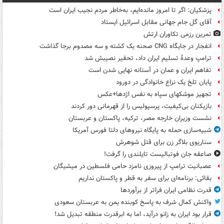
پزشکیان: اگر تا امروز مانده‌ایم، به‌خاطر مردم نجیب ایران است
آقای گل جام جهانی مقابل اسرائیل ایستاد
تمرین رزمی تکاوران ارتش
انفجار در جایگاه CNG صحنه یک کشته و سه مصدوم برجا گذاشت
ترامپ وعدۀ تسلیم ایران داد، تحقیر نصیبش شد
تفاهم ایران و عمان در آستانه نهایی شدن است
پایان تلخ یک نزاع خانوادگی در دورود
تجهیز موشکهای سپاه به نفس اژدها+عکس
بازیکنان بی‌کیفیت، پرسپولیس را از قهرمانی دور کردند
نشست وزیران خارجه مصر، ترکیه، پاکستان و عربستان
شبیه‌سازی حمله به پایگاه نیروهای دلتا فورس آمریکا
سناریوی بلاگر زن برای قتل شوهرش
صاعقه جان فوتبالیست تایلندی را گرفت!
عصبانیت ترامپ از پیروزی نامزد حامی فلسطین در میشیگان
بقائی: برنامه‌ای برای سفر به قطر و پاکستان نداریم
قدرت نظامی ایران فراتر از برآوردها
واکنش کمال شرف به پاسخ کوبنده یمن به عربستان سعودی
قرار بود ایران به زانو درآید، اما به ابرقدرت منطقه تبدیل شد!