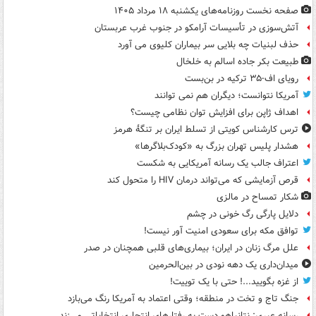
صفحه نخست روزنامه‌های یکشنبه ۱۸ مرداد ۱۴۰۵
آتش‌سوزی در تأسیسات آرامکو در جنوب غرب عربستان
حذف لبنیات چه بلایی سر بیماران کلیوی می آورد
طبیعت بکر جاده اسالم به خلخال
رویای اف-۳۵ ترکیه در بن‌بست
آمریکا نتوانست؛ دیگران هم نمی توانند
اهداف ژاپن برای افزایش توان نظامی چیست؟
ترس کارشناس کویتی از تسلط ایران بر تنگۀ هرمز
هشدار پلیس تهران بزرگ به «کودک‌بلاگرها»
اعتراف جالب یک رسانه آمریکایی به شکست
قرص آزمایشی که می‌تواند درمان HIV را متحول کند
شکار تمساح در مالزی
دلایل پارگی رگ خونی در چشم
توافق مکه برای سعودی امنیت آور نیست!
علل مرگ زنان در ایران؛ بیماری‌های قلبی همچنان در صدر
میدان‌داری یک دهه نودی در بین‌الحرمین
از غزه بگویید...! حتی با یک توییت!
جنگ تاج و تخت در منطقه؛ وقتی اعتماد به آمریکا رنگ می‌بازد
رسانه عبری: نتانیاهو دست به رفتارهای انتحاری انتخاباتی می‌زند