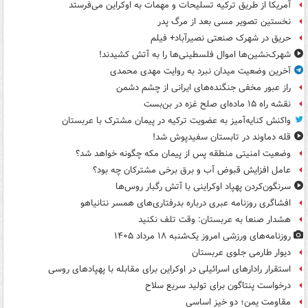
آمریکا از طریق ترکیه تسلیحات و مهمات به اوکراین می‌فرستد
نخستین تصویر مسی بعد از مرگ پدر
حریق در شهرک صنعتی نصیرآباد+ فیلم
شهرک‌نشین‌ها اموال فلسطینی‌ها را به آتش کشیدند!
آخرین وضعیت میدان نبرد به روایت مهدی محمدی
راز عبور مخفی جنگنده‌های ایرانی از چشم دشمن
نقشه راه ۱۵ ماده‌ای صلح غزه در بن‌بست
واکنش کنایه‌آمیز به عضویت ترکیه در پیمان مشترک با عربستان
قله دماوند در تابستان سفیدپوش شد!
وضعیت امنیتی منطقه پس از پیمان مکه چگونه خواهد شد؟
عامل افزایش قبوض آب و برق برخی مشترکان چه بود؟
سرنگون‌کردن پهپاد اوکراینی با آتش رگبار روس‌ها
افشاگری روزنامه عبری درباره بدرفتاری‌های همسر نتانیاهو
هشدار صنعا به عربستان: وقت تلف نکنید
روزنامه‌های ورزشی امروز یک‌شنبه ۱۸ مرداد ۱۴۰۵
دیوار طارمی جلوی عربستان
استقرار رادارهای اسرائیلی در اوکراین برای مقابله با پهپادهای روسی
درخواست پنتاگون برای تولید سریع سلاح
مقاومت یمن؛ دو خیز اساسی