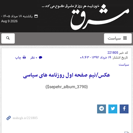
یکشنبه ۱۸ مرداد ۱۴۰۵ -
Aug 9 2026
سیاست
کد خبر
221805
تاریخ انتشار:
۱۹ خرداد ۱۳۹۲ - ۰۸:۴۳
۰ نظر
چاپ
سیاست
عکس/نیم صفحه اول روزنامه های سیاسی
{$sepehr_album_3790}