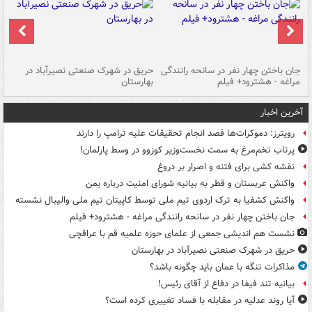
جان باختن چهار نفر در سانحه رانندگی
حریق در شهرک صنعتی نصیرآباد در
حر
مراغه - هشترود+ فیلم
بهارستان
فی
آخرین اخبار
رویترز: دموکرات‌ها قصد انجام تحقیقات علیه ترامپ را دارند
پرتاب تخم‌مرغ به سمت نخست‌وزیر کوزوو در وسط پارلمان!
نقشه کشی برای فتنه و اصرار بر دروغ
واکنش عربستان و قطر به بیانیه شورای امنیت درباره یمن
واکنش کشفیا به ترک اردوی تیم ملی توسط کاپیتان تیم ملی والیبال نشسته
جان باختن چهار نفر در سانحه رانندگی مراغه - هشترود+ فیلم
نشست هم اندیشی جمعی از علمای حوزه علمیه قم با عراقچی
حریق در شهرک صنعتی نصیرآباد در بهارستان
مذاکرات تنگه با عمان باید چگونه باشد؟
بیانیه تند فیفا در دفاع از آقای رئیس!
آیا روند عدلیه در مقابله با فساد تغییری کرده است؟