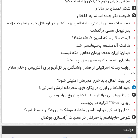
مجتبی جباری تیم جدیدش را انتخاب کرد
شکار تمساح در مالزی
طبیعت بکر جاده اسالم به خلخال
توضیحات معاون امنیتی و انتظامی وزیر کشور درباره قتل حمیدرضا رجب زاده
پدر لیونل مسی درگذشت
قیمت طلا و سکه امروز ۱۴۰۵/۰۵/۱۷
هافبک آلومینیوم پرسپولیسی شد
فیدان: ایران هدف پیمان دفاعی مکه نیست
ماجرای تصویب کنوانسیون خزر چیست؟
روایت رسانه اسرائیلی از فشار واشنگتن بر تل‌آویو برای آتش‌بس و خلع سلاح
حماس
چرا بیت المال باید خرج مجرمان امنیتی شود؟
نفوذ اطلاعاتی ایران در یگان فوق محرمانه ارتش اسرائیل!
از مظلوم‌نمایی براندازها تا افشای دروغ مراد ویسی
رویای اف-۳۵ ترکیه در بن‌بست
ادعای زلنسکی درباره تامین ماهانه موشک‌های رهگیر توسط آمریکا
شوخی حاج‌قاسم با خبرنگار در عملیات آزادسازی بوکمال
حوادث