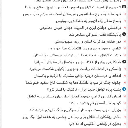
روبیو در رأس فشار حداکثری آمریکا برای تغییر مسیر کوبا
تصویری از تمرینات ترابزون اسپور با حضور ساویچ، صلاح و اونانا
نبرد ما علیه طرح سلطه‌جویی عربستان است، نه مردم جنوب یمن
پاسخ منفی یک لژیونر به باشگاه پرسپولیس
درخشش جوانان ایران در المپیاد جهانی هوش مصنوعی
پالایشگاه نفت اسلواکی منفجر شد
دور هفتم مذاکرات لبنان و رژیم صهیونیستی
ترامپ و سودای پیروزی در انتخابات میان‌دوره‌ای
جزئیات توافق سه جانبه دفاعی ترکیه، عربستان و پاکستان
بلاتکلیفی بیش از ۱۳۰۰ مهاجر خردسال در سئوتای اسپانیا
زلنسکی در انتخابات ریاست جمهوری اوکراین شکست می‌خورد
ادعاهای عربستان درباره توافق مشترک با ترکیه و پاکستان
چگونه جنگ ترامپ با دانشگاه‌ها به شکست کاخ سفید ختم شد؟
پشت پرده توافق جدید ایران؛ تاکتیک یا استراتژی؟
ادعای تکراری ترامپ درمورد تمایل ایران برای دستیابی به توافق
گرد و غبار آسمان قم را تیره می‌کند
وزیران صهیونیست خواستار از سرگیری جنگ نابودی غزه شدند
تلاش پزشکان استقلال برای رساندن چشمی به هفته اول لیگ برتر
بحران در راه‌آهن انگلیس ادامه دارد