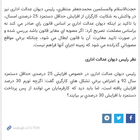
حجت‌الاسلام والمسلمين محمدجعفر منتظري، رئیس دیوان عدالت اداری نیز
در واکنش به شکایت کارگران از افزایش حداقل دستمزد 25 درصدی امسال،
با تاکيد بر اينکه ديوان عدالت اداري بر اساس قانون راي صادر مي کند نه
براساس مصلحت تصريح کرد: اگر مصوبه اي مغاير قانون باشد بررسي شده و
در صورت تاييد مغايرت آن با قانون ابطال مي شود، چنانکه برخي مواقع
مصوباتي گذرانده مي شود که زمينه اجراي آنها فراهم نيست.‏
نظر رئیس دیوان عدالت اداری
رئیس دیوان عدالت اداری در خصوص افزايش 25 درصدی حداقل دستمزد
سال 92 و اعتراض برخي تشکل هاي کارگري گفت: اگرچه تورم 30 درصد
افزايش يافته است، اما بايد ديد که کارفرمايان مي توانند از پس پرداخت
دستمزد با افزايش 30 درصدي بر بيايند؟