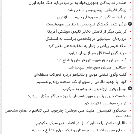
هشدار نمایندگان جمهوری‌خواه به ترامپ درباره جنگ علیه ایران
وینگر آفریقایی پرسپولیس ماندنی شد
ترافیک سنگین در محورهای خروجی مازندران
درگیر شدن گردشگر اسپانیایی با نظامی صهیونیست
گزارشی دیگر از کاهش ذخایر کلیدی موشکی آمریکا
دروازه‌بان اسپانیایی در یک‌قدمی بازگشت به استقلال
تنگه هرمز ریاض را وادار به تخفیف‌دهی نفتی کرد
خرید گران استقلال سر از یونان درآورد
گربه جریان برق شهرستان فریمان را قطع کرد
استانبول میزبان سوپرجام اسپانیا شد
گفت وگوی تلفنی مودی و نتانیاهو درباره تحولات منطقه‌ای
کوبا: با تهدید نظامی از سوی ایالات متحده روبه‌رو هستیم
توسل رفیق آرژانتینی نتانیاهو به سرکوب
نشست خبری رئیس‌جمهور همزمان با روز خبرنگار برگزار می‌شود
ترامپ سوئیس را تهدید کرد
سخنگوی کمیسیون امنیت ملی مجلس: چارچوب کلی تفاهم با عمان مشخص
شده است
طالبان: داعش را به طور کامل در افغانستان سرکوب کردیم
امضای سران پاکستان، عربستان و ترکیه برای «دفاع جمعی»