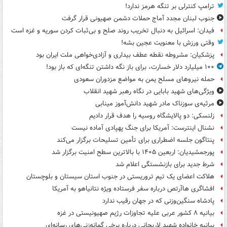
ترامپ کنترلی بر تنگه هرمز ندارد!
جنوب لبنان مجدد آماج حملات دشمن صهیونی قرار گرفت
فیدان: اسرائیل به دنبال تخریب روند صلح و بی‌ثبات کردن سوریه و غزه است
وقتی ورزش با معنویت عجین بشه!
پزشکیان: مشروطه نقطه عطف بیداری و آزادی‌خواهی ملت ایران بود
۱۰۰ میلیارد دلار خسارت، برای باز نگه داشتن تنگه‌ای که باز بود!
حمله نیروهای مسلح یمن به مواضع مزدوران سعودی
ویژگی‌های شهید بابایی در نگاه رهبر شهید انقلاب
مرثیه‌ی سوزناک مادر شهید دانش‌آموز مینابی
زلنسکی: دو پالایشگاه روسیه را هدف قرار دادیم
نشنال اینترست: آمریکا برای جنگ پهپادی آماده نیست
پنتاگون جلسه اضطراری برای تأمین تسلیحات برگزار می‌کند
پورجمشیدیان: اربعین ۱۴۰۵ با بالاترین سطح امنیت برگزار شد
شرط جدید برای بازنشستگی اعلام شد
هلاکت اعضای یک تیم تروریستی در جنوب استان سیستان و بلوچستان
افشاگری هاآرتص درباره سفر فرستاده ویژه نتانیاهو به آمریکا
پادشاه سنگین‌وزنی که در جهان رقیب ندارد
بیانیه ۸ کشور عربی علیه تجاوزات رژیم صهیونیستی در غزه
بیانیه خانواده شهید لاریجانی درباره برخی گمانه‌زنی‌های رسانه‌ای