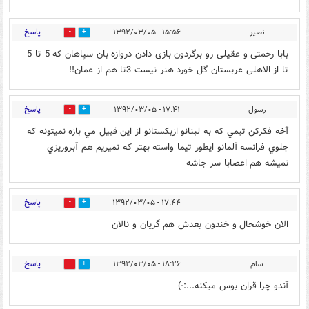
پاسخ
نصیر
۱۵:۵۶ - ۱۳۹۲/۰۳/۰۵
0
0
بابا رحمتی و عقیلی رو برگردون بازی دادن دروازه بان سپاهان که 5 تا 5
تا از الاهلی عربستان گل خورد هنر نیست 3تا هم از عمان!!
پاسخ
رسول
۱۷:۴۱ - ۱۳۹۲/۰۳/۰۵
0
0
آخه فكركن تيمي كه به لبنانو ازبكستانو از اين قبيل مي بازه نميتونه كه
جلوي فرانسه آلمانو ايطور تيما واسته بهتر كه نميريم هم آبروريزي
نميشه هم اعصابا سر جاشه
پاسخ
۱۷:۴۴ - ۱۳۹۲/۰۳/۰۵
0
0
الان خوشحال و خندون بعدش هم گریان و نالان
پاسخ
سام
۱۸:۲۶ - ۱۳۹۲/۰۳/۰۵
0
0
آندو چرا قران بوس میکنه...:-)