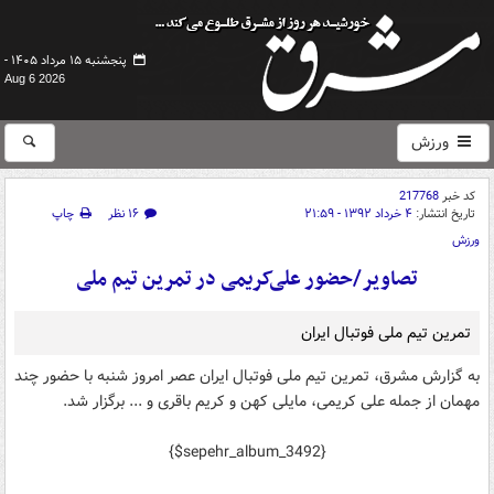
پنجشنبه ۱۵ مرداد ۱۴۰۵ -
Aug 6 2026
ورزش
کد خبر
217768
تاریخ انتشار:
۴ خرداد ۱۳۹۲ - ۲۱:۵۹
۱۶ نظر
چاپ
ورزش
تصاویر/حضور علی‌کریمی در تمرین تیم ملی
تمرین تیم ملی فوتبال ایران
به گزارش مشرق، تمرین تیم ملی فوتبال ایران عصر امروز شنبه با حضور چند
مهمان از جمله علی کریمی، مایلی کهن و کریم باقری و ... برگزار شد.
{$sepehr_album_3492}