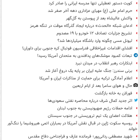
کویت دستور تعطیلی تنها مدرسه ایرانی را صادر کرد
حرم امام علی (ع) مهیای عزاداری دهه آخر صفر شد
واکنش عالیشاه بعد از پیوستن به گل‌گهر
ادعای شبکه «الحدث» درباره ایجاد گذرگاه موقت در تنگه هرمز
تشریح جزئیات تصادف ۱۲ خودرو با ۱۹ مصدوم
لیونل مسی چگونه وارد باشگاه میلیاردها شد؟
افشای اقدامات غیراخلاقی فدراسیون فوتبال کره جنوبی برای داوران!
تبعات کمبود موشک‌های پدافندی به متحدان آمریکا رسید!
ابتکارات رهبر انقلاب در میدان نبرد
برنی سندرز: جنگ علیه ایران بر پایه یک دروغ آغاز شد
اعلام آمادگی ترکیه برای حمایت از مذاکرات ایران و آمریکا
حال و هوای سامرا بعد از ایام اربعین
فورلان به خانه بازگشت
اثر جدید کمال شرف درباره محاصره نفتی سعودی‌ها
ادامه حملات رژیم صهیونیستی به جنوب لبنان
هلاکت اعضای یک تیم تروریستی در جنوب سیستان
روسیه سکوت ژاپن در قبال نقش آمریکا در بمباران اتمی هیروشیما را ننگ‌آور
خواند
شهید مصطفی ردانی‌پور؛ فرمانده عارف و فراجناحی دفاع مقدس