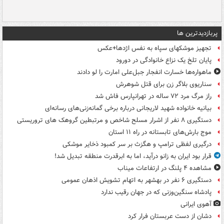
پربازدیدترین ها
تجهیز موشکهای سپاه به نفس اژدها+عکس
پایان تلخ یک نزاع خانوادگی در دورود
ماهواره‌ها خسارت انفجار جبل‌علی امارت را لو دادند
سناریوی بلاگر زن برای قتل شوهرش
راز مرگ مرد ۷۲ ساله در تهرانپارس فاش شد
بیانیه خانواده شهید لاریجانی درباره برخی گمانه‌زنی‌های رسانه‌ای
دستگیری ۸ نفر از اشرار مسلح شاخص و مرتبطین گروهک های تروریستی
موج بارش‌های تابستانه در راه ۱۱ استان
درگیری لفظی ترامپ و هگزث بر سر کمبود ذخایر موشکی
قرار بود ایران به زانو درآید، اما به ابرقدرت منطقه تبدیل شد!
مشاهده ۴ پلنگ در ارتفاعات میناب
دستگیری ۶ نفر در بهشهر به اتهام تشویش اذهان عمومی
پادشاه سنگین‌وزنی که در جهان رقیب ندارد
آهوی ایرانی
دشان از دست عربستان فرار کرد