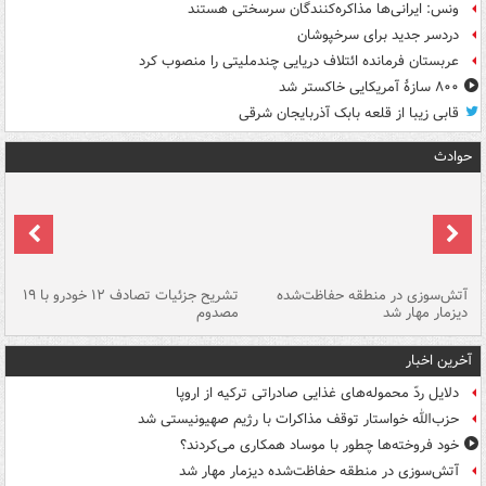
ونس: ایرانی‌ها مذاکره‌کنندگان سرسختی هستند
دردسر جدید برای سرخپوشان
عربستان فرمانده ائتلاف دریایی چندملیتی را منصوب کرد
۸۰۰ سازۀ آمریکایی خاکستر شد
قابی زیبا از قلعه بابک آذربایجان شرقی
حوادث
تصادف مرگبار در محور اهواز–شوش ۲
آتش‌سوزی در منطقه حفاظت‌شده
تشریح جزئیات تصادف ۱۲ خودرو با ۱۹
پا
دیزمار مهار شد
مصدوم
آخرین اخبار
دلایل ردّ محموله‌های غذایی صادراتی ترکیه از اروپا
حزب‌الله خواستار توقف مذاکرات با رژیم صهیونیستی شد
خود فروخته‌ها چطور با موساد همکاری می‌کردند؟
آتش‌سوزی در منطقه حفاظت‌شده دیزمار مهار شد