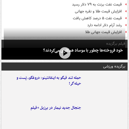
قیمت نفت برنت به ۷۹ دلار رسید
افزایش قیمت طلا و نقره جهانی
قیمت نفت ۵ درصد کاهش یافت
رشد آرام دلار ادامه دارد
افزایش قیمت جهانی طلا
فیلم برگزیده
خود فروخته‌ها چطور با موساد همکاری می‌کردند؟
برگزیده ورزشی
حمله تند فیگو به اینفانتینو: دروغگو، پَست‌ و
حیله‌گر!
جنجال جدید نیمار در برزیل +فیلم