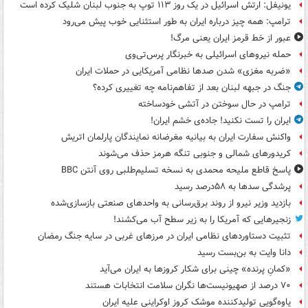
یونیفل: ارتش اسرائیل در یک روز ۱۱۳ توپ به جنوب لبنان شلیک کرده است
ترامپ: همه چیز درباره ایران به طور استثنایی خوب پیش می‌رود
عبور از خط قرمز ایران یعنی مرگ!
حمله نیروهای اسرائیلی به خبرنگار پرس‌تی‌وی
«ضربه مغزی» شدن صدها نظامی آمریکایی در حملات ایران
جنگ در جبهه لبنان بعد از تفاهم‌نامه چه تغییری کرده؟
ترامپ در حال سوختن در آتشی خودساخته
ایران را تست نکنید! جاده‌ی خشم ایران!
واکنش سفارت ایران به بیانیه مغرضانه نمایندگان پارلمان اتریش
کریدورهای شمالی و جنوبی تنگه هرمز حذف می‌شوند
پاسخ قاطع ملیحه محمدی به نسخه تسلیم‌طلبی روی آنتن BBC
پرشدگی سدها به ۵۸درصد رسید
بازدید وزیر نیرو از روند برق‌رسانی به واحدهای صنعتی بازسازی‌شده
زنجیرهایی که آمریکا را به زیر سطح آب می‌کشند!
تثبیت دستاوردهای نظامی ایران در مرزهای غربی در سایه جنگ رمضان
دانا وایت به بن‌بست رسید
«کمانِ پرنده» چینی برای شکار کروزها به ایران می‌آید
۷۰ درصد از صهیونیست‌ها نگران سلامت انتخابات هستند
یاوه‌گویی تولیدکننده موشک کروز اوکراینی علیه ایران