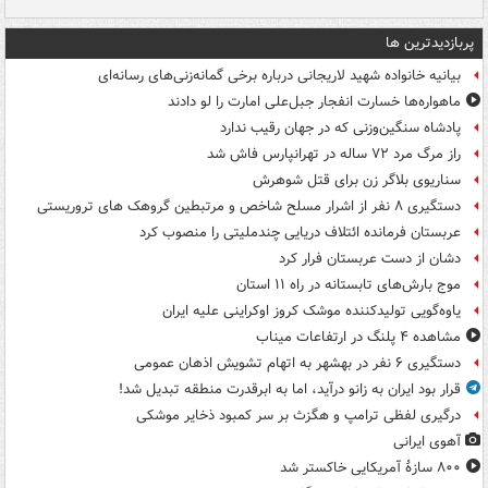
پربازدیدترین ها
بیانیه خانواده شهید لاریجانی درباره برخی گمانه‌زنی‌های رسانه‌ای
ماهواره‌ها خسارت انفجار جبل‌علی امارت را لو دادند
پادشاه سنگین‌وزنی که در جهان رقیب ندارد
راز مرگ مرد ۷۲ ساله در تهرانپارس فاش شد
سناریوی بلاگر زن برای قتل شوهرش
دستگیری ۸ نفر از اشرار مسلح شاخص و مرتبطین گروهک های تروریستی
عربستان فرمانده ائتلاف دریایی چندملیتی را منصوب کرد
دشان از دست عربستان فرار کرد
موج بارش‌های تابستانه در راه ۱۱ استان
یاوه‌گویی تولیدکننده موشک کروز اوکراینی علیه ایران
مشاهده ۴ پلنگ در ارتفاعات میناب
دستگیری ۶ نفر در بهشهر به اتهام تشویش اذهان عمومی
قرار بود ایران به زانو درآید، اما به ابرقدرت منطقه تبدیل شد!
درگیری لفظی ترامپ و هگزث بر سر کمبود ذخایر موشکی
آهوی ایرانی
۸۰۰ سازۀ آمریکایی خاکستر شد