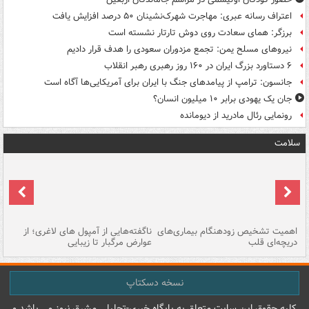
اعتراف رسانه عبری: مهاجرت شهرک‌نشینان ۵۰ درصد افزایش یافت
برزگر: همای سعادت روی دوش تارتار نشسته است
نیروهای مسلح یمن: تجمع مزدوران سعودی را هدف قرار دادیم
۶ دستاورد بزرگ ایران در ۱۶۰ روز رهبری رهبر انقلاب
جانسون: ترامپ از پیامدهای جنگ با ایران برای آمریکایی‌ها آگاه است
جان یک یهودی برابر ۱۰ میلیون انسان؟
رونمایی رئال مادرید از دیومانده
سلامت
اهمیت تشخیص زودهنگام بیماری‌های
ناگفته‌هایی از آمپول های لاغری؛ از
دریچه‌ای قلب
عوارض مرگبار تا زیبایی
تا
نسخه دسکتاپ
کليه حقوق اين سايت متعلق به پایگاه خبري-تحليلي مشرق نيوز می باشد و