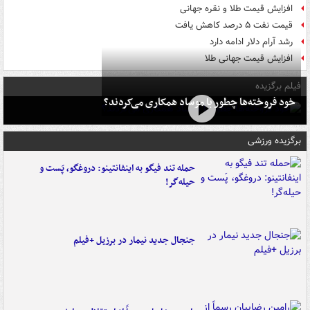
افزایش قیمت طلا و نقره جهانی
قیمت نفت ۵ درصد کاهش یافت
رشد آرام دلار ادامه دارد
افزایش قیمت جهانی طلا
فیلم برگزیده
خود فروخته‌ها چطور با موساد همکاری می‌کردند؟
برگزیده ورزشی
حمله تند فیگو به اینفانتینو: دروغگو، پَست‌ و
حیله‌گر!
جنجال جدید نیمار در برزیل +فیلم