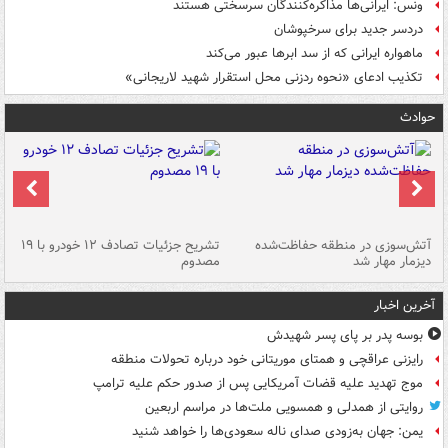
ونس: ایرانی‌ها مذاکره‌کنندگان سرسختی هستند
دردسر جدید برای سرخپوشان
ماهواره ایرانی که از سد ابرها عبور می‌کند
تکذیب ادعای «نحوه ردزنی محل استقرار شهید لاریجانی»
حوادث
تصادف مرگبار در محور اهواز–شوش ۲
آتش‌سوزی در منطقه حفاظت‌شده
تشریح جزئیات تصادف ۱۲ خودرو با ۱۹
پا
دیزمار مهار شد
مصدوم
آخرین اخبار
بوسه‌ پدر بر پای پسر شهیدش
رایزنی عراقچی و همتای موریتانی خود درباره تحولات منطقه
موج تهدید علیه قضات آمریکایی پس از صدور حکم علیه ترامپ
روایتی از همدلی و همسویی ملت‌ها در مراسم اربعین
یمن: جهان به‌زودی صدای ناله سعودی‌ها را خواهد شنید