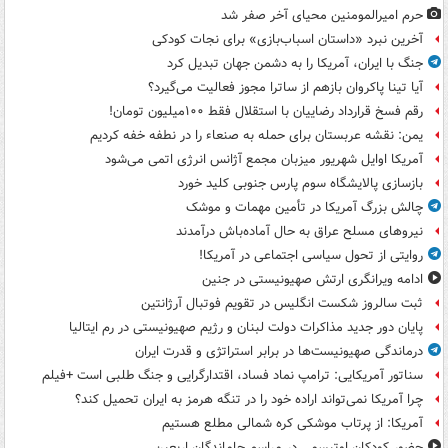
حرم امیرالمومنین محیای آخر صفر شد
آخرین نبرد «داستان اسباب‌بازی» برای نجات کودکی
جنگ با ایران، آمریکا را به دشمن جهان تبدیل کرد
آیا تینا پاکروان بازهم از ساترا مجوز فعالیت می‌گیرد؟
رقم فسخ قرارداد رضاییان با استقلال فقط ۱۰۰میلیون تومان!
یمن: نقشه عربستان برای حمله به صنعاء را در نطفه خفه کردیم
آمریکا اوایل شهریور میزبان مجمع آژانس انرژی اتمی می‌شود
بازسازی پالایشگاه سوم پارس جنوبی کلید خورد
چالش بزرگ آمریکا در تأمین مهمات و موشک
نیروهای مسلح عراق به حال آماده‌باش درآمدند
روایتی از تحول سیاسی اجتماعی در آمریکا!
ادامه ویرانگری ارتش صهیونیستی در جنین
ثبت سالروز شکست انگلیس در تقویم فوتبال آرژانتین
پایان دور جدید مذاکرات دولت لبنان و رژیم صهیونیستی در رم ایتالیا
درماندگی صهیونیست‌ها در برابر استراتژی و قدرت ایران
سناتور آمریکایی: ترامپ نماد فساد، اقتدارگرایی و جنگ طلبی است +فیلم
چرا آمریکا نمی‌تواند اراده خود را در تنگه هرمز به ایران تحمیل کند؟
آمریکا: از پرتاب موشکی کره شمالی مطلع هستیم
حضور کودکان اوتیسمی در مراسم جاماندگان اربعین