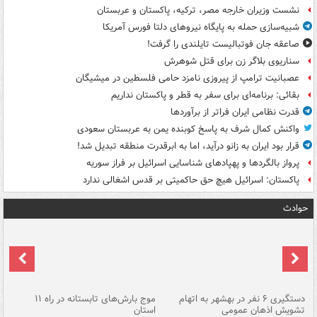
نشست وزیران خارجه مصر، ترکیه، پاکستان و عربستان
شبیه‌سازی حمله به پایگاه نیروهای دلتا فورس آمریکا
صاعقه جان فوتبالیست تایلندی را گرفت!
سناریوی بلاگر زن برای قتل شوهرش
عصبانیت ترامپ از پیروزی نامزد حامی فلسطین در میشیگان
بقائی: برنامه‌ای برای سفر به قطر و پاکستان نداریم
قدرت نظامی ایران فراتر از برآوردها
واکنش کمال شرف به پاسخ کوبنده یمن به عربستان سعودی
قرار بود ایران به زانو درآید، اما به ابرقدرت منطقه تبدیل شد!
پرواز بالگردها و پهپادهای شناسایی اسرائیل بر فراز سوریه
پاکستان: اسرائیل هیچ حق حاکمیتی بر قدس اشغالی ندارد
حوادث
دستگیری ۶ نفر در بهشهر به اتهام
موج بارش‌های تابستانه در راه ۱۱
تشویش اذهان عمومی
استان
فا