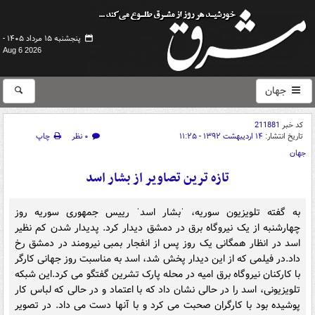
پنجشنبه ۱۵ مرداد ۱۴۰۵ -
Aug 6 2026
جهان
کد خبر
211881
تاریخ انتشار:
۱۴ اردیبهشت ۱۳۹۲ - ۱۱:۲۵
۰ نظر
چاپ
جهان
تازه ترین تصاویر از بشار اسد
به گفته تلویزیون سوریه، ˈبشار اسدˈ رییس جمهوری سوریه روز
چهارشنبه از یک نیروگاه برق در دمشق دیدار کرد. پدیدار شدن کم نظیر
اسد در انظار همگانی یک روز پس از انفجار بمبی نیرومند در دمشق رخ
داد.در فیلمی که از این دیدار پخش شد، اسد به مناسبت روز جهانی کارگر
با کارکنان نیروگاه برق امیه در محله پارک تشرین گفتگو می کرد.این شبکه
تلویزیونی، اسد را در حالی نشان داد که با اعتماد و در حالی که لباس کار
پوشیده بود با کارگران صحبت می کرد و با آنها دست می داد. در تصویر