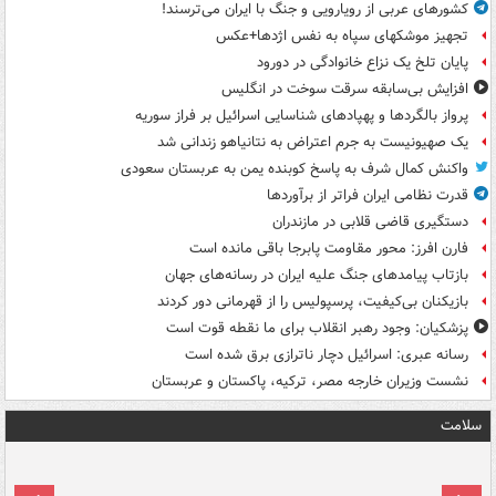
کشورهای عربی از رویارویی و جنگ با ایران می‌ترسند!
تجهیز موشکهای سپاه به نفس اژدها+عکس
پایان تلخ یک نزاع خانوادگی در دورود
افزایش بی‌سابقه سرقت سوخت در انگلیس
پرواز بالگردها و پهپادهای شناسایی اسرائیل بر فراز سوریه
یک صهیونیست به جرم اعتراض به نتانیاهو زندانی شد
واکنش کمال شرف به پاسخ کوبنده یمن به عربستان سعودی
قدرت نظامی ایران فراتر از برآوردها
دستگیری قاضی قلابی در مازندران
فارن افرز: محور مقاومت پابرجا باقی مانده است
بازتاب پیامدهای جنگ علیه ایران در رسانه‌های جهان
بازیکنان بی‌کیفیت، پرسپولیس را از قهرمانی دور کردند
پزشکیان: وجود رهبر انقلاب برای ما نقطه قوت است
رسانه عبری: اسرائیل دچار ناترازی برق شده است
نشست وزیران خارجه مصر، ترکیه، پاکستان و عربستان
سلامت