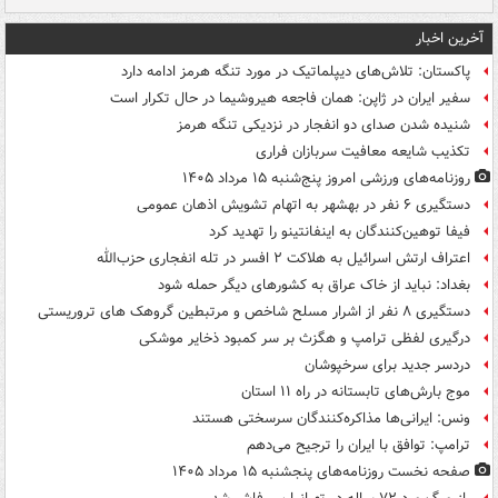
آخرین اخبار
پاکستان: تلاش‌های دیپلماتیک در مورد تنگه هرمز ادامه دارد
سفیر ایران در ژاپن: همان فاجعه هیروشیما در حال تکرار است
شنیده شدن صدای دو انفجار در نزدیکی تنگه هرمز
تکذیب شایعه معافیت سربازان فراری
روزنامه‌های ورزشی امروز پنج‌شنبه ۱۵ مرداد ۱۴۰۵
دستگیری ۶ نفر در بهشهر به اتهام تشویش اذهان عمومی
فیفا توهین‌کنندگان به اینفانتینو را تهدید کرد
اعتراف ارتش اسرائیل به هلاکت ۲ افسر در تله انفجاری حزب‌الله
بغداد: نباید از خاک عراق به کشورهای دیگر حمله شود
دستگیری ۸ نفر از اشرار مسلح شاخص و مرتبطین گروهک های تروریستی
درگیری لفظی ترامپ و هگزث بر سر کمبود ذخایر موشکی
دردسر جدید برای سرخپوشان
موج بارش‌های تابستانه در راه ۱۱ استان
ونس: ایرانی‌ها مذاکره‌کنندگان سرسختی هستند
ترامپ: توافق با ایران را ترجیح می‌دهم
صفحه نخست روزنامه‌های پنجشنبه ۱۵ مرداد ۱۴۰۵