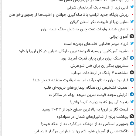
راز مرگ مرد ۷۲ ساله در تهرانپارس فاش شد
قابی زیبا از قلعه بابک آذربایجان شرقی
ریزش پایگاه جدید ترامپ بافاصله‌گیری جوانان و اقلیت‌ها از جمهوری‌خواهان
نمایی زیبا از طبیعت بکر استان گیلان
کاهش شدید واردات نفت چین به دلیل جنگ علیه ایران
آهوی ایرانی
فریاد مردم «فدایی خامنه‌ای بودن» است
نشریه آمریکایی: روسیه قدرتمندترین ناوگان هوایی در کل اروپا را دارد
آغاز جنگ ایران برای پایان قدرت آمریکا بود
سناریوی بلاگر زن برای قتل شوهرش
مشاهده ۴ پلنگ در ارتفاعات میناب
قرار بود ایران به زانو درآید، اما به ابرقدرت منطقه تبدیل شد!
اهمیت تشخیص زودهنگام بیماری‌های دریچه‌ای قلب
افزایش مجدد قیمت بنزین نتیجه ابهام در مذاکرات
به یاد آن روز که به زیارت کربلا رفتی!
قیمت گاز در اروپا به بالاترین سطح خود از ۲۰۲۳ رسید
برداشت برنج از شالیزارهای شمال در سوادکوه
جمهوری اسلامی نه از موشک می‌گذرد، نه از تنگه هرمز!
ناگفته‌هایی از آمپول های لاغری؛ از عوارض مرگبار تا زیبایی