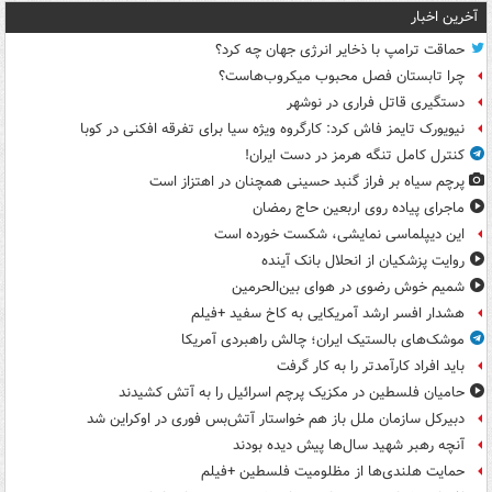
آخرین اخبار
حماقت ترامپ با ذخایر انرژی جهان چه کرد؟
چرا تابستان فصل محبوب میکروب‌هاست؟
دستگیری قاتل فراری در نوشهر
نیویورک تایمز فاش کرد: کارگروه ویژه سیا برای تفرقه افکنی در کوبا
کنترل کامل تنگه هرمز در دست ایران!
پرچم سیاه بر فراز گنبد حسینی همچنان در اهتزاز است
ماجرای پیاده روی اربعین حاج رمضان
این دیپلماسی نمایشی، شکست خورده است
روایت پزشکیان از انحلال بانک آینده
شمیم خوش رضوی در هوای بین‌الحرمین
هشدار افسر ارشد آمریکایی به کاخ سفید +فیلم
موشک‌های بالستیک ایران؛ چالش راهبردی آمریکا
باید افراد کارآمدتر را به کار گرفت
حامیان فلسطین در مکزیک پرچم اسرائیل را به آتش کشیدند
دبیرکل سازمان ملل باز هم خواستار آتش‌بس فوری در اوکراین شد
آنچه رهبر شهید سال‌ها پیش دیده بودند
حمایت هلندی‌ها از مظلومیت فلسطین +فیلم