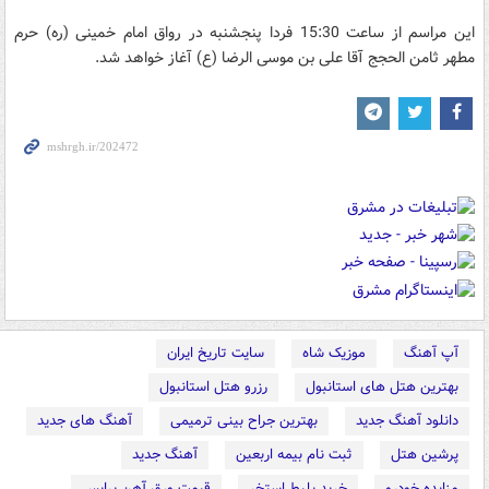
این مراسم از ساعت 15:30 فردا پنجشنبه در رواق امام خمینی (ره) حرم
مطهر ثامن الحجج آقا علی بن موسی الرضا (ع) آغاز خواهد شد.
آپ آهنگ
موزیک شاه
سایت تاریخ ایران
بهترین هتل های استانبول
رزرو هتل استانبول
دانلود آهنگ جدید
بهترین جراح بینی ترمیمی
آهنگ های جدید
پرشین هتل
ثبت نام بیمه اربعین
آهنگ جدید
مزایده خودرو
خرید بلیط استخر
قیمت ورق آهن پرایس