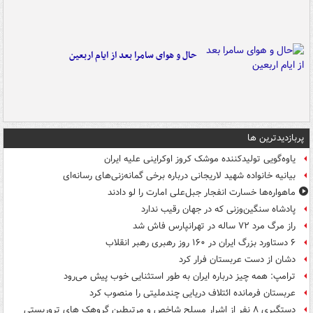
حال و هوای سامرا بعد از ایام اربعین
پربازدیدترین ها
یاوه‌گویی تولیدکننده موشک کروز اوکراینی علیه ایران
بیانیه خانواده شهید لاریجانی درباره برخی گمانه‌زنی‌های رسانه‌ای
ماهواره‌ها خسارت انفجار جبل‌علی امارت را لو دادند
پادشاه سنگین‌وزنی که در جهان رقیب ندارد
راز مرگ مرد ۷۲ ساله در تهرانپارس فاش شد
۶ دستاورد بزرگ ایران در ۱۶۰ روز رهبری رهبر انقلاب
دشان از دست عربستان فرار کرد
ترامپ: همه چیز درباره ایران به طور استثنایی خوب پیش می‌رود
عربستان فرمانده ائتلاف دریایی چندملیتی را منصوب کرد
دستگیری ۸ نفر از اشرار مسلح شاخص و مرتبطین گروهک های تروریستی