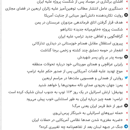
افشای برکناری در موساد پس از شکست پروژه علیه ایران
دستگیری عامل انتشار مطالب توهین‌آمیز علیه زائران اربعین در فضای مجازی
روایت تکان‌دهنده دانش‌آموز مینابی از جنایت آمریکا
هدف قرار گرفتن اتاق‌ فرماندهی مزدوران عربستان در یمن
شکست پروژه «خاورمیانه جدید» نتانیاهو
گزافه‌گویی و لفاظی جدید ترامپ علیه ایران
پیروزی استقلال مقابل همنام خوزستانی در دیداری تدارکاتی
انفجار در حومه دمشق چند کشته و زخمی برجا گذاشت
بوسه‌ پدر بر پای پسر شهیدش
رایزنی عراقچی و همتای موریتانی خود درباره تحولات منطقه
موج تهدید علیه قضات آمریکایی پس از صدور حکم علیه ترامپ
روایتی از همدلی و همسویی ملت‌ها در مراسم اربعین
یمن: جهان به‌زودی صدای ناله سعودی‌ها را خواهد شنید
یونیفل: ارتش اسرائیل در یک روز ۱۱۳ توپ به جنوب لبنان شلیک کرده است
ترامپ: همه چیز درباره ایران به طور استثنایی خوب پیش می‌رود
عبور از خط قرمز ایران یعنی مرگ!
حمله نیروهای اسرائیلی به خبرنگار پرس‌تی‌وی
«ضربه مغزی» شدن صدها نظامی آمریکایی در حملات ایران
جنگ در جبهه لبنان بعد از تفاهم‌نامه چه تغییری کرده؟