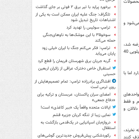
 ارزش صادراتی محصولات
برخورد پراید با تیر برق ۲ فوتی بر جای گذاشت
تلگراف: جنگ علیه ایران ممکن است به یکی از
اشتباهات تاریخ تبدیل شود
ی می‌شود و
ترامپ سوئیس را تهدید کرد
سوخو۳۵ با این موشک‌ها به ناوهای‌جنگی
حمله می‌کند
ه با قیمت 16 هزار تومان عرضه شد،
ترامپ: فکر می‌کنم جنگ با ایران خیلی زود
حال چه اتفاقی افتاده که قیمت این محصول در بازار با حداقل سه برابر قیمت، به بیش از کیلویی 40
پایان می‌یابد
گربه جریان برق شهرستان فریمان را قطع کرد
استقبال خاص دخترک عراقی از زائران اربعین
د اما با
حسینی
افشاگری برادرزاده ترامپ: تمام تصمیم‌هایش از
روی ترس است
 واحدهای
امضای سران پاکستان، عربستان و ترکیه برای
«دفاع جمعی»
م و فقط
ایالات متحده واقعاً یک «ببر کاغذی» است!
لالان و
نمایی زیبا از تنگه کریان جزیره قشم
دروازه‌بان اسپانیایی در یک‌قدمی بازگشت به
استقلال
 نخرند،
رکوردشکنی پیش‌فروش جدیدترین گوشی‌های
ذف کنند