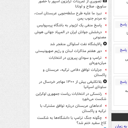
تصویری از تمرینات ترابزون اسپور با حضور
ساویچ، صلاح و اونانا
نبرد ما علیه طرح سلطه‌جویی عربستان است،
نه مردم جنوب یمن
پاسخ
پاسخ منفی یک لژیونر به باشگاه پرسپولیس
درخشش جوانان ایران در المپیاد جهانی هوش
مصنوعی
پالایشگاه نفت اسلواکی منفجر شد
پاسخ
دور هفتم مذاکرات لبنان و رژیم صهیونیستی
ترامپ و سودای پیروزی در انتخابات
ی
میان‌دوره‌ای
جزئیات توافق دفاعی ترکیه، عربستان و
پاکستان
پاسخ
بلاتکلیفی بیش از ۱۳۰۰ مهاجر خردسال در
سئوتای اسپانیا
ه
زلنسکی در انتخابات ریاست جمهوری اوکراین
شکست می‌خورد
ادعاهای عربستان درباره توافق مشترک با
ترکیه و پاکستان
چگونه جنگ ترامپ با دانشگاه‌ها به شکست
کاخ سفید ختم شد؟