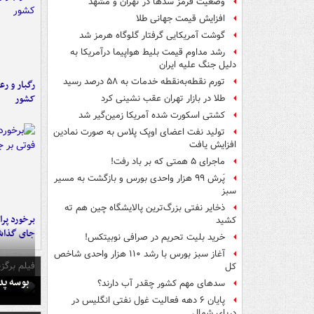
وضعیت قرمز سدها در تهران و مشهد
افزایش قیمت جهانی طلا
گوشت آمریکایی گرفتار گلوگاه هرمز شد
رشد مداوم قیمت بلیط هواپیما درآمریکا به
دلیل جنگ علیه ایران
تورم نقطه‌به‌نقطه خدمات به ۵۸ درصد رسید
رگبار و رع
کشور
طلا در بازار تهران عقب نشینی کرد
کشتی اسکورت شده آمریکا زمین‌گیر شد
تولید نفت اعضای اوپک پلاس به صورت نمادین
افزایش یافت
ماجرای ۵ همتی که بر باد رفت!
پَرش ۹۹ هزار واحدی بورس و بازگشت به مسیر
سبز
ذخایر نفتی بزرگ‌ترین پالایشگاه چین هم ته
کشید
جای گذا
خرید بلیت تحریم در صرافی نوبیتکس!
آغاز سبز بورس با رشد ۱۱۰ هزار واحدی شاخص
فیلم برگزی
کل
بوسه‌ پ
سدهای مهم کشور چقدر آب دارند؟
پایان ۶ دهه فعالیت غول نفتی انگلیس در
دریای شمال