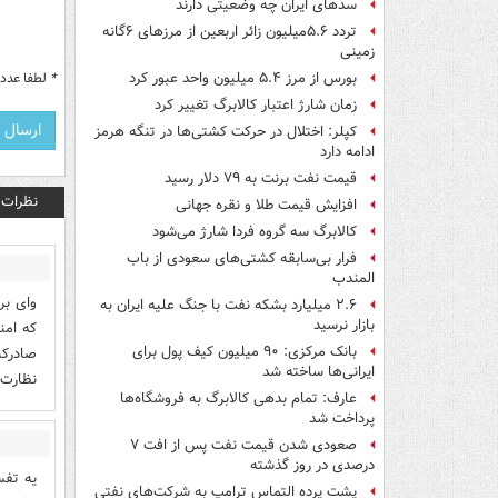
سدهای ایران چه وضعیتی دارند
تردد ۵.۶میلیون زائر اربعین از مرزهای ۶گانه
زمینی
*
لطفا عدد م
بورس از مرز ۵.۴ میلیون واحد عبور کرد
زمان شارژ اعتبار کالابرگ تغییر کرد
کپلر: اختلال در حرکت کشتی‌ها در تنگه هرمز
ادامه دارد
قیمت نفت برنت به ۷۹ دلار رسید
نظرات
افزایش قیمت طلا و نقره جهانی
کالابرگ سه گروه فردا شارژ می‌شود
فرار بی‌سابقه کشتی‌های سعودی از باب
المندب
وای بر
۲.۶ میلیارد بشکه نفت با جنگ علیه ایران به
بازار نرسید
که امن
بانک مرکزی: ۹۰ میلیون کیف پول برای
صادرکن
ایرانی‌ها ساخته شد
نظارت 
عارف: تمام بدهی کالابرگ به فروشگاه‌ها
پرداخت شد
صعودی شدن قیمت نفت پس از افت ۷
درصدی در روز گذشته
یه تفس
پشت پرده التماس ترامپ به شرکت‌های نفتی