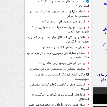
پشت پرده توافق جدید ایران؛ تاکتیک یا
استراتژی؟
ادعای تکراری ترامپ درمورد تمایل ایران برای
دستیابی به توافق
گرد و غبار آسمان قم را تیره می‌کند
وزیران صهیونیست خواستار از سرگیری جنگ
مان
نابودی غزه شدند
وق
تلاش پزشکان استقلال برای رساندن چشمی به
هفته اول لیگ برتر
بحران در راه‌آهن انگلیس ادامه دارد
هشدار نمایندگان جمهوری‌خواه به ترامپ درباره
جنگ علیه ایران
وینگر آفریقایی پرسپولیس ماندنی شد
ترافیک سنگین در محورهای خروجی مازندران
یراندازی
درگیر شدن گردشگر اسپانیایی با نظامی
صهیونیست
فیلم
گزارشی دیگر از کاهش ذخایر کلیدی موشکی
آمریکا
دروازه‌بان اسپانیایی در یک‌قدمی بازگشت به
استقلال
تنگه هرمز ریاض را وادار به تخفیف‌دهی نفتی