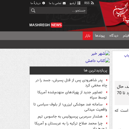
RSS
آرشیو
تماس با ما
دربارهٔ ما
MASHREGH
NEWS
یلم
دیدگاه
پیوندها
بازار
اپ
پربازدیدترین ها
پدر شاهرودی پس از قتل پسرش، جسد را در
چاه مخفی کرد
 تومان فروخته شد، حال
تصاویر جدید از پهپادهای منهدم‌شده آمریکا
چه اتفاقی افتاده که قیمت این محصول به بیش از کیلویی 40 هزار تومان و در برخی موارد تا 70
توسط سپاه
سامانه ضد موشکی لیزری؛ از بلوف سیاسی تا
واقعیت میدانی
 کشور بیش از 360 هزار هکتار است که
هشدار سرمربی پرسپولیس به جاسوس تیم
چرا محمد صلاح ترکیه را به عربستان و آمریکا
ترجیح داد