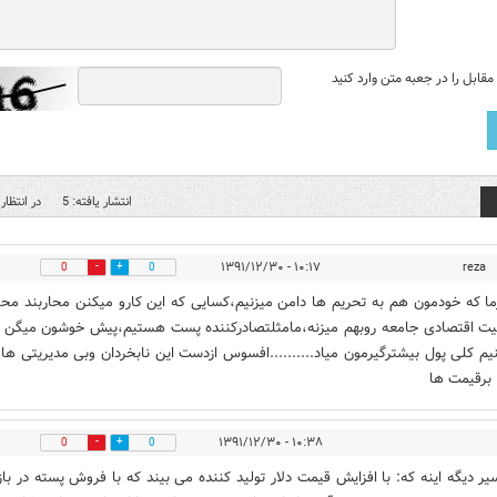
قابل را در جعبه متن وارد کنید
انتشار یافته: 5
در انتظار 
۱۰:۱۷ - ۱۳۹۱/۱۲/۳۰
reza
0
0
ما که خودمون هم به تحریم ها دامن میزنیم،کسایی که این کارو میکنن محاربند محا
یت اقتصادی جامعه روبهم میزنه،مامثلتصادرکننده پست هستیم،پیش خوشون میگن ا
یم کلی پول بیشترگیرمون میاد..........افسوس ازدست این نابخردان وبی مدیریتی ها
برقیمت ها
۱۰:۳۸ - ۱۳۹۱/۱۲/۳۰
0
0
یر دیگه اینه که: با افزایش قیمت دلار تولید کننده می بیند که با فروش پسته در باز