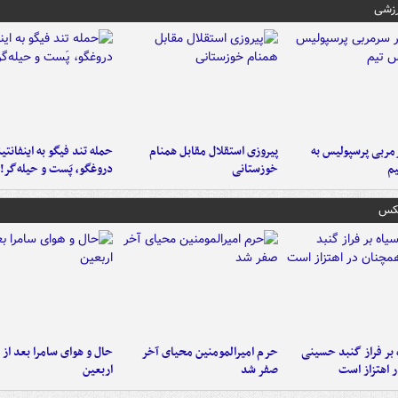
رزشی
ربی پرسپولیس به
پیروزی استقلال مقابل همنام
حمله تند فیگو به اینفانتین
م
خوزستانی
دروغگو، پَست‌ و حیله‌گر!
عکس
 بر فراز گنبد حسینی
حرم امیرالمومنین محیای آخر
حال و هوای سامرا بعد از ا
 اهتزاز است
صفر شد
اربعین