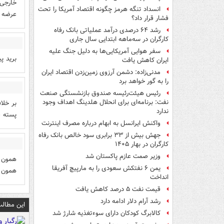
خارجی 
انسداد تنگه هرمز چگونه اقتصاد آمریکا را تحت
عرضه د
فشار قرار داد؟
رشد ۶۴ درصدی درآمد عملیاتی بانک رفاه
کارگران در سه‌ماهه ابتدایی سال جاری
سفر هوایی آمریکایی‌ها به دلیل جنگ علیه
برید پی
ایران کاهش یافت
مدنی‌زاده: دشمن آرزوی زمین‌زدن اقتصاد ایران
را به گور خواهد برد
رئیس هیئت‌رئیسه صندوق بازنشستگی صنعت
نفت: برنامه‌ای برای انحلال هلدینگ اهداف وجود
بر خلا
ندارد
پسته ف
واکنش ایرانسل به ابهام درباره مصرف اینترنت
جهش بیش از ۳۳ برابری سود خالص بانک رفاه
کارگران در بهار ۱۴۰۵
وزیر صمت عازم پاکستان شد
همون ب
یمن ۶ نفتکش سعودی را به مارپیچ آفریقا
همون 
انداخت
قیمت نفت ۵ درصد کاهش یافت
رشد آرام دلار ادامه دارد
این مطالب
کالابرگ کودکان دارای سوءتغذیه شارژ شد