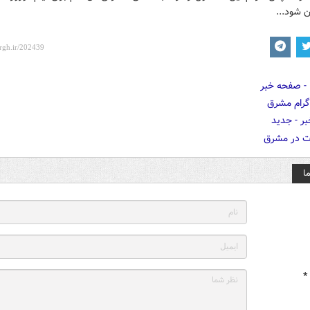
ن شود...
ا
*