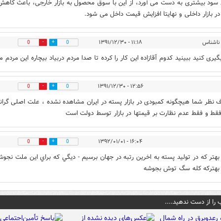
سود بیشتری به دست می آورد، از این با سوق محصول به بازار خارجی، باعث کاهش
ر بازار داخلی و نهایتا افزایش قیمت داخل می شود.
ناشناس
۱۱:۱۸ - ۱۳۹۱/۱۲/۳۰
0
0
گیری کنید ببینید کدوم آقازاده این کار را کرده تا صدا مردم دربیاد بیچاره این مردم ما
۱۲:۵۶ - ۱۳۹۱/۱۲/۳۰
0
0
ف نظر شما هیچگونه کمبودی در بازار پسته در ایران مشاهده نشده ، علت اصلی گران
قط و فقط عدم نظارت بر قیمتها در بازار توسط دولت است
۱۶:۰۴ - ۱۳۹۲/۰۱/۰۱
0
0
هتر كه در توليد پسته به اخرين رتبه در جهان برسيم - ديگي كه براي اين ملت نجوش
بهتركه كله سگ توش بجوشه
 را از دست ندهید....