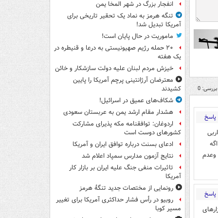
انفجار بزرگ در شهر المخا یمن
تنگه هرمز به نماد یک تحقیر تاریخی برای
آمریکا تبدیل شد!
ماموریت در حال پایان است!
۲۰ حمله رژیم صهیونیستی به درعا و قنیطره در
یک هفته
خیزش مردم لبنان علیه دولت سازشکار و خائن
معترضان آرژانتینی پرچم آمریکا را پایین
بررسی: 0
کشیدند
شکاف‌های عمیق در اسرائیل!
هشدار مقام ارشد یمن به عربستان سعودی
پاسخ
اردوغان: توافقنامه مکه پذیرای مشارکت
ربی
کشورهای دوست است
گه
ادعای بسنت درباره توافق ایران و آمریکا
 وعدم
نتایج آزمون مدارس سمپاد اعلام شد
تاثیرات منفی جنگ علیه ایران بر بازار کار
آمریکا
رونمایی از مختصات جدید تنگۀ هرمز
پاسخ
روبیو در رأس فشار حداکثری آمریکا برای تغییر
مسیر کوبا
ارهای