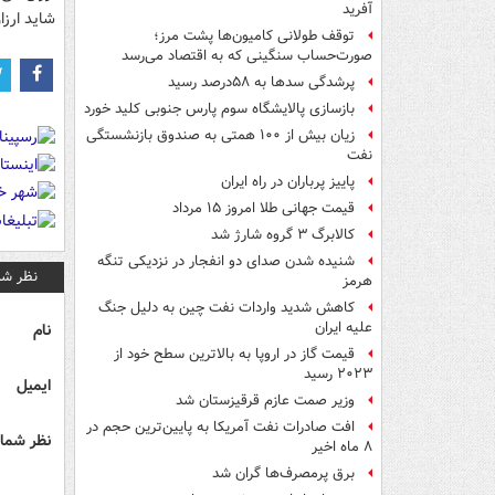
آفرید
شاید ارزا
توقف طولانی کامیون‌ها پشت مرز؛
صورت‌حساب سنگینی که به اقتصاد می‌رسد
پرشدگی سدها به ۵۸درصد رسید
بازسازی پالایشگاه سوم پارس جنوبی کلید خورد
زیان بیش از ۱۰۰ همتی به صندوق‌ بازنشستگی
نفت
پاییز پرباران در راه ایران
قیمت جهانی طلا امروز ۱۵ مرداد
کالابرگ ۳ گروه شارژ شد
شنیده شدن صدای دو انفجار در نزدیکی تنگه
نظر شم
هرمز
کاهش شدید واردات نفت چین به دلیل جنگ
علیه ایران
نام
قیمت گاز در اروپا به بالاترین سطح خود از
۲۰۲۳ رسید
ایمیل
وزیر صمت عازم قرقیزستان شد
افت صادرات نفت آمریکا به پایین‌ترین حجم در
نظر شما 
۸ ماه اخیر
برق پرمصرف‌ها گران شد