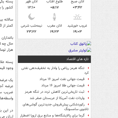
اذان صبح
طلوع آفتاب
اذان ظهر
کشور را 
۱۲:۱۰
۰۵:۱۷
۰۳:۴۲
کمتر از 20 درصد از آن در بازار داخلی عرضه می‌شود.
غروب خورشید
اذان مغرب
نیمه‌شب شرعی
۲۳:۲۲
۱۹:۲۳
۱۹:۰۳
هزار تومان و در ب
تازه های اقتصاد
پسته علاو
وجود قیمت
تنگه هرمز ریاض را وادار به تخفیف‌دهی نفتی
کرد
قیمت جهانی نفت امروز ۱۶ مرداد
یک عرضه‌ک
قیمت جهانی طلا امروز ۱۶ مرداد
عرضه آجی
ضریب سود
ثبت تاریخی‌ترین کاهش تردد در تنگه هرمز
واسطه‌ها 
واردات نفت آمریکا از عربستان صفر شد
رکوردشکنی پیش‌فروش جدیدترین گوشی‌های
تاشوی سامسونگ
در این ب
گرما برای پالایشگاه‌ها و منابع برق اروپا اضطرار
ارزان می