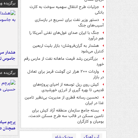
برگزیده و
جزئیات طرح انتقال سهمیه سوخت به کارت
بانکی
دستور وزیر نفت برای تسریع در بازسازی
آسیب‌های جنگ
جنگ با ایران صدای غول‌های نفتی آمریکا را
هم درآورد
هشدار به گران‌فروشان؛ بازار بلیت اربعین
کنترل می‌شود
هشدار سرم
جاسوس تی
بزرگترین رشد قیمت ماهانه نفت از مارس رقم
خورد
واردات ۲۰۰ هزار تن گوشت قرمز برای تعادل
برگزیده 
در بازار
کیش روی ریل توسعه از احیای پروژه‌های
قدیمی تا بهره گیری از انرژی خورشیدی
تحسین رسانه قطری از مدیریت بی‌نظیر تامین
غذا در ایران
بسته جامع سازمان منطقه آزاد کیش برای
تامین مسکن در فالب سه طرح مسکن خدمت،
پرچم سیاه
بومیان و کارگران
همچنان در
آپ آهنگ
موزیک شاه