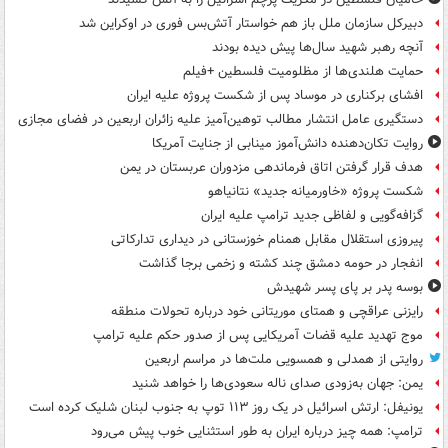
دبیرکل سازمان ملل باز هم خواستار آتش‌بس فوری در اوکراین شد
آنچه رهبر شهید سال‌ها پیش دیده بودند
حمایت هلندی‌ها از مظلومیت فلسطین +فیلم
افشای برکناری در موساد پس از شکست پروژه علیه ایران
دستگیری عامل انتشار مطالب توهین‌آمیز علیه زائران اربعین در فضای مجازی
روایت تکان‌دهنده دانش‌آموز مینابی از جنایت آمریکا
هدف قرار گرفتن اتاق‌ فرماندهی مزدوران عربستان در یمن
شکست پروژه «خاورمیانه جدید» نتانیاهو
گزافه‌گویی و لفاظی جدید ترامپ علیه ایران
پیروزی استقلال مقابل همنام خوزستانی در دیداری تدارکاتی
انفجار در حومه دمشق چند کشته و زخمی برجا گذاشت
بوسه‌ پدر بر پای پسر شهیدش
رایزنی عراقچی و همتای موریتانی خود درباره تحولات منطقه
موج تهدید علیه قضات آمریکایی پس از صدور حکم علیه ترامپ
روایتی از همدلی و همسویی ملت‌ها در مراسم اربعین
یمن: جهان به‌زودی صدای ناله سعودی‌ها را خواهد شنید
یونیفل: ارتش اسرائیل در یک روز ۱۱۳ توپ به جنوب لبنان شلیک کرده است
ترامپ: همه چیز درباره ایران به طور استثنایی خوب پیش می‌رود