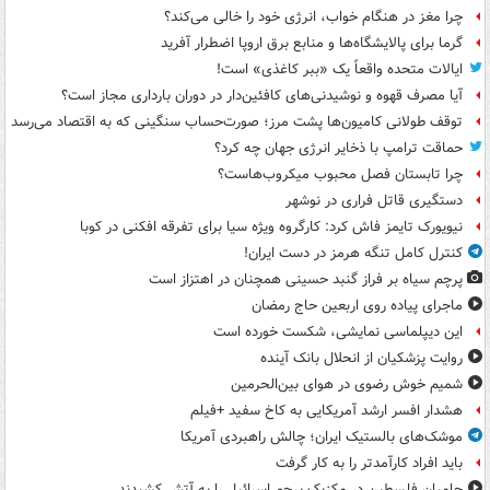
چرا مغز در هنگام خواب، انرژی خود را خالی می‌کند؟
گرما برای پالایشگاه‌ها و منابع برق اروپا اضطرار آفرید
ایالات متحده واقعاً یک «ببر کاغذی» است!
آیا مصرف قهوه و نوشیدنی‌های کافئین‌دار در دوران بارداری مجاز است؟
توقف طولانی کامیون‌ها پشت مرز؛ صورت‌حساب سنگینی که به اقتصاد می‌رسد
حماقت ترامپ با ذخایر انرژی جهان چه کرد؟
چرا تابستان فصل محبوب میکروب‌هاست؟
دستگیری قاتل فراری در نوشهر
نیویورک تایمز فاش کرد: کارگروه ویژه سیا برای تفرقه افکنی در کوبا
کنترل کامل تنگه هرمز در دست ایران!
پرچم سیاه بر فراز گنبد حسینی همچنان در اهتزاز است
ماجرای پیاده روی اربعین حاج رمضان
این دیپلماسی نمایشی، شکست خورده است
روایت پزشکیان از انحلال بانک آینده
شمیم خوش رضوی در هوای بین‌الحرمین
هشدار افسر ارشد آمریکایی به کاخ سفید +فیلم
موشک‌های بالستیک ایران؛ چالش راهبردی آمریکا
باید افراد کارآمدتر را به کار گرفت
حامیان فلسطین در مکزیک پرچم اسرائیل را به آتش کشیدند