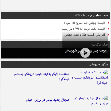
قیمت‌های روز در یک نگاه
قیمت جهانی طلا امروز ۱۵ مرداد
قیمت نفت برنت به ۷۹ دلار رسید
افزایش قیمت طلا و نقره جهانی
فیلم برگزیده
بوسه‌ پدر بر پای پسر شهیدش
برگزیده ورزشی
حمله تند فیگو به اینفانتینو: دروغگو، پَست‌ و
حیله‌گر!
جنجال جدید نیمار در برزیل +فیلم