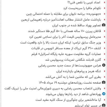
امداد غیبی یا نقص فنی!؟
نکونام مافیا را سربه‌نیست کرد
«جهنم‌دره»؛ برنامه تایوان برای مقابله با حمله احتمالی چین
بازداشت عامل انتشار مطالب اهانت‌آمیز درباره راهپیمایی اربعین
تصاویر پهپاد ساقط شده در جنوب ایران
قاتلان پیرزن ۷۰ ساله همدانی با ۵۰ گرم طلا دستگیر شدند
مدیرعامل پرسپولیس قیمت آخر را برای نساجی تعیین کرد
وزیر جنگ سابق ترامپ: اینکه ایران دست بالا را دارد واقعیت است
کشف ۳۱۰ گرم تریاک از معده مسافر اتوبوس در قاینات
عملیات گروه مقاومت سوریه علیه پایگاه اسرائیل+ فیلم
گلزن قدبلند شگفتی تمرینات پرسپولیس شد
هراس صهیونیست‌ها از سمت جدید محسن رضایی
تنگه هرمز و پیام‌های بازدارنده ایران
بطری آبی که ماشین شما را به آتش می‌کشد
صفحه نخست روزنامه‌های دوشنبه ۱۹ مرداد ۱۴۰۵
ولایتی انتصاب محسن رضایی به دبیری شورای‌عالی امنیت ملی را تبریک گفت
پهپادهای شاهد از دید رادارها پنهان می‌شوند
آیا ماءالشعیر برای جلوگیری از سنگ کلیه مفید است
در مسیر تولد ابریشم