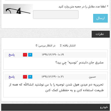
*
لطفا عدد مقابل را در جعبه متن وارد کنید
نظرات
انتشار یافته: 2
در انتظار بررسی: 0
پاسخ
۱۰:۱۹ - ۱۳۹۱/۱۲/۲۹
0
0
مشرق جان دلبندم "توسيه" چي بيد؟
پاسخ
حسین
۱۰:۲۱ - ۱۳۹۱/۱۲/۲۹
0
0
تحریریه دم عیدی هول شدن توصیه را با س نوشتید انشا‌الله که همه از
طبیعت استفاده کنن و به حفظش کمک کنن
خودرو