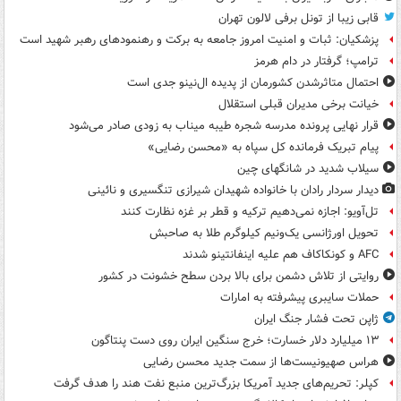
قابی زیبا از تونل برفی لالون تهران
پزشکیان: ثبات و امنیت امروز جامعه به برکت و رهنمودهای رهبر شهید است
ترامپ؛ گرفتار در دام هرمز
احتمال متاثرشدن کشورمان از پدیده ال‌نینو جدی است
خیانت برخی مدیران قبلی استقلال
قرار نهایی پرونده مدرسه شجره طیبه میناب به زودی صادر می‌شود
پیام تبریک فرمانده کل سپاه به «محسن رضایی»
سیلاب شدید در شانگهای چین
دیدار سردار رادان با خانواده‌ شهیدان شیرازی تنگسیری و نائینی
تل‌آویو: اجازه نمی‌دهیم ترکیه و قطر بر غزه نظارت کنند
تحویل اورژانسی یک‌ونیم کیلوگرم طلا به صاحبش
AFC و کونکاکاف هم علیه اینفانتینو شدند
روایتی از تلاش دشمن برای بالا بردن سطح خشونت در کشور
حملات سایبری پیشرفته به امارات
ژاپن تحت فشار جنگ ایران
۱۳ میلیارد دلار خسارت؛ خرج سنگین ایران روی دست پنتاگون
هراس صهیونیست‌ها از سمت جدید محسن رضایی
کپلر: تحریم‌های جدید آمریکا بزرگ‌ترین منبع نفت هند را هدف گرفت