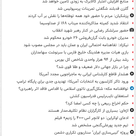
منابع افزایش اعتبار کالابرگ به زودی تامین خواهد شد
گلزن قدبلند شگفتی تمرینات پرسپولیس شد
پزشکیان: مردم با حضور خود همه توطئه‌ها را نقش بر آب کردند
انتقاد شدید کمیته مذاکره‌کننده میناب ۱۶۸ از صداوسیما
حضور سرلشکر رضایی در کنار رهبر شهید انقلاب
مدیران خودرو بابت گران‌فروشی ۲۶ خودرو محکوم شد
نیکزاد: تفاهنامه احتمالی ایران و عمان باید در مجلس مصوب شود
بازی هیات مدیره هلدینگ خلیج فارس با سرنوشت سهامداران
رشد بیش از ۹۴ هزار واحدی شاخص کل بورس
چرا در بازار جهانی دلار ضعیف و طلا قوی شد؟
هشدار قاطع کارشناس ایرانی به ماجراجویی مجدد آمریکا
ورود تاکر کارلسون به انتخابات آمریکا؛ تهدیدی جدی برای پایگاه ترامپ
توافقنامه مکه؛ شکل‌گیری ناتوی اسلامی یا اقدامی فاقد اثر راهبردی؟
استعفای نایب‌رئیس فدراسیون کشتی
حکم اخراج ربیعی را چه کسی امضا کرد؟
اژه‌ای: بسیاری از کارگزاران نظام تکلیف‌مدار هستند
ادعای اوکراین: دو لانچر اس-۴۰۰ را زدیم+ فیلم
تیم جدید پورعلی‌گنجی مشخص شد
پروژه "لیبی‌سازی ایران" سناریوی تکراری دشمن