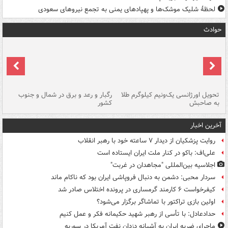
لحظۀ شلیک موشک‌ها و پهپادهای یمنی به تجمع نیروهای سعودی
حوادث
ی
تحویل اورژانسی یک‌ونیم کیلوگرم طلا
رگبار و رعد و برق در شمال و جنوب
با
به صاحبش
کشور
اه
آخرین اخبار
روایت پزشکیان از دیدار ۷ ساعته خود با رهبر انقلاب
علی‌اف: باکو در کنار ملت ایران ایستاده است
اجلاسیه بین‌المللی "مجاهدان در غربت"
سردار محبی: دشمن به دنبال فروپاشی ایران بود که ناکام ماند
کیفرخواست ۶ کارمند گرمساری در پرونده اختلاس صادر شد
اولین بازی تراکتور با تماشاگر برگزار می‌شود؟
حدادعادل: با تأسی از رهبر شهید حکیمانه فکر و عمل کنیم
ماجرای ضربه ایران به آشیانه دزدان نفت آمریکا در سوریه