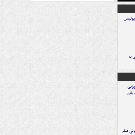
 به
یانی صفر