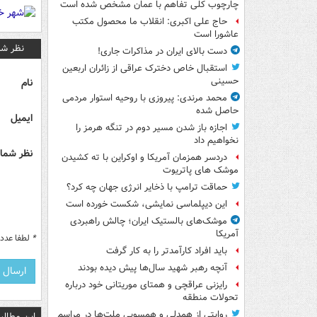
چارچوب کلی تفاهم با عمان مشخص شده است
حاج علی اکبری: انقلاب ما محصول مکتب
عاشورا است
نظر شم
دست بالای ایران در مذاکرات جاری!
استقبال خاص دخترک عراقی از زائران اربعین
حسینی
نام
محمد مرندی: پیروزی با روحیه استوار مردمی
حاصل شده
ایمیل
اجازه باز شدن مسیر دوم در تنگه هرمز را
نخواهیم داد
نظر شما 
دردسر همزمان آمریکا و اوکراین با ته کشیدن
موشک های پاتریوت
حماقت ترامپ با ذخایر انرژی جهان چه کرد؟
این دیپلماسی نمایشی، شکست خورده است
موشک‌های بالستیک ایران؛ چالش راهبردی
آمریکا
*
لطفا عدد م
باید افراد کارآمدتر را به کار گرفت
آنچه رهبر شهید سال‌ها پیش دیده بودند
رایزنی عراقچی و همتای موریتانی خود درباره
تحولات منطقه
روایتی از همدلی و همسویی ملت‌ها در مراسم
این مطالب