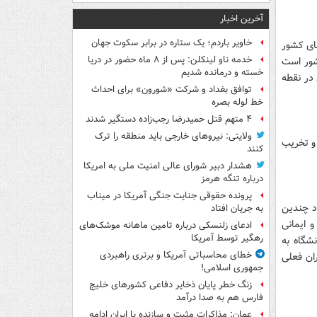
آخرین اخبار
خاویر باردم؛ یک ستاره در برابر سکوت جهان
های کشور
خدمه ناو لینکلن: پس از ۸ ماه حضور در دریا
شور است
خسته و درمانده‌ شدیم
در نقطه
توافق بغداد و شرکت «شورون» برای احداث
خط لوله بصره
۴ متهم قتل حمیدرضا رجب‌زاده دستگیر شدند
ولایتی: نیروهای خارجی باید منطقه را ترک
 و تخریب
کنند
هشدار دبیر شورای عالی امنیت ملی به امریکا
درباره تنگه هرمز
پرونده حقوقی جنایت جنگی آمریکا در میناب
د چندین
به جریان افتاد
 ایمانی
ادعای زلنسکی درباره تامین ماهانه موشک‌های
رهگیر توسط آمریکا
شگاه به
خطای محاسباتی آمریکا و برتری راهبردی
ران فعلی
جمهوری اسلامی!
زنگ خطر پایان ذخایر دفاعی کشورهای خلیج
فارس هم به صدا درآمد
عمان: مذاکرات مثبت و سازنده با ایران ادامه