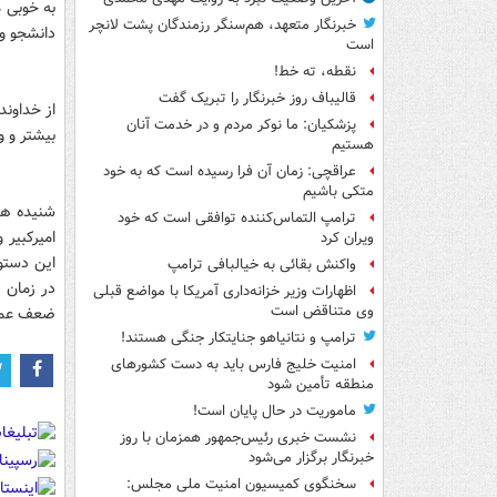
به خوبی م
خبرنگار متعهد، هم‌سنگر رزمندگان پشت لانچر
دانشجو و 
است
نقطه، ته خط!
قالیباف روز خبرنگار را تبریک گفت
از خداون
پزشکیان: ما نوکر مردم و در خدمت آنان
بیشتر و 
هستیم
عراقچی: زمان آن فرا رسیده است که به خود
متکی باشیم
شنیده ها
ترامپ التماس‌کننده توافقی است که خود
امیرکبیر
ویران کرد
این دستو
واکنش بقائی به خیالبافی ترامپ
در زمان 
اظهارات وزیر خزانه‌داری آمریکا با مواضع قبلی
وی متناقض است
ضعف عملک
ترامپ و نتانیاهو جنایتکار جنگی هستند!
امنیت خلیج فارس باید به دست کشورهای
منطقه تأمین شود
ماموریت در حال پایان است!
نشست خبری رئیس‌جمهور همزمان با روز
خبرنگار برگزار می‌شود
سخنگوی کمیسیون امنیت ملی مجلس: