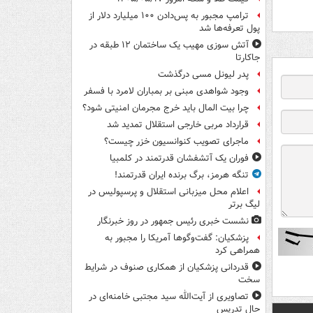
ترامپ مجبور به پس‌دادن ۱۰۰ میلیارد دلار از
پول تعرفه‌ها شد
آتش سوزی مهیب یک ساختمان ۱۲ طبقه در
جاکارتا
پدر لیونل مسی درگذشت
وجود شواهدی مبنی بر بمباران لامرد با فسفر
چرا بیت المال باید خرج مجرمان امنیتی شود؟
قرارداد مربی خارجی استقلال تمدید شد
ماجرای تصویب کنوانسیون خزر چیست؟
فوران یک آتشفشان قدرتمند در کلمبیا
تنگه هرمز، برگ برنده ایران قدرتمند!
اعلام محل میزبانی استقلال و پرسپولیس در
لیگ برتر
نشست خبری رئیس جمهور در روز خبرنگار
پزشکیان: گفت‌وگوها آمریکا را مجبور به
همراهی کرد
قدردانی پزشکیان از همکاری صنوف در شرایط
سخت
تصاویری از آیت‌الله سید مجتبی خامنه‌ای در
حال تدریس