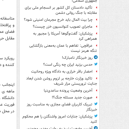
جمهوری اسلامی!
تأکید دادستان کل کشور بر انسجام ملی برای
مقابله با جنگ روانی دشمن
متاسفانه 
چرا بیت المال باید خرج مجرمان امنیتی شود؟
و پرافتخ
ماجرای تصویب کنوانسیون خزر چیست؟
فضای عمو
پزشکیان: گفت‌وگوها آمریکا را مجبور به
مقابل حر
همراهی کرد
عراقچی: تفاهم با عمان به‌معنی بازگشایی
تنگه هرمز نیست
رویکرد سی
روز خبرنگار نامبارک!
کننده و د
حدس بزنید ایران چه رنگی است؟
احضار باقر خرازی به دادگاه ویژه روحانیت
تاکید وزارت خارجه بر لزوم روشن شدن ابعاد
جنایت تروریستی مزار شریف
اینجانب 
آخرین وضعیت پرونده ساعدی‌نیا
ماهه ی ا
دانشگاه 
صورت جدید مسئله جنگ؟!
فوریت عمل
تبریک کاربران فضای مجازی به مناسبت روز
خبرنگار
در محل دی
پزشکیان: جنایات امروز واشنگتن را هم محکوم
کنید
آخرین وضعیت نبرد به روایت مهدی محمدی