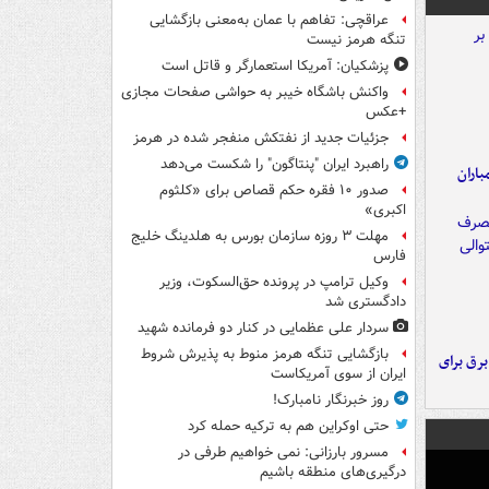
عراقچی: تفاهم با عمان به‌معنی بازگشایی
تنگه هرمز نیست
پزشکیان: آمریکا استعمارگر و قاتل است
واکنش باشگاه خیبر به حواشی صفحات مجازی
+عکس
جزئیات جدید از نفتکش منفجر شده در هرمز
راهبرد ایران "پنتاگون" را شکست می‌دهد
اران
صدور ۱۰ فقره حکم قصاص برای «کلثوم
اکبری»
مهلت ۳ روزه سازمان بورس به هلدینگ خلیج
فارس
وکیل ترامپ در پرونده حق‌السکوت، وزیر
دادگستری شد
سردار علی عظمایی در کنار دو فرمانده شهید
بازگشایی تنگه هرمز منوط به پذیرش شروط
 برق برای
ایران از سوی آمریکاست
روز خبرنگار نامبارک!
حتی اوکراین هم به ترکیه حمله کرد
مسرور بارزانی: نمی خواهیم طرفی در
درگیری‌های منطقه باشیم