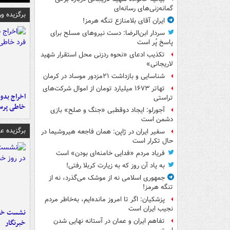
گمانه‌زنی‌های رسانه‌ای
برگزیده و
ایران آقای بلامنازع تنگه هرمز!
سردار ابن‌الرضا: دست نیروهای مسلح برای
پاسخ پُر است
تکذیب ادعای «نحوه ردزنی محل استقرار شهید
لاریجانی»
شناسایی و بازداشت ۲۱مزدور موساد در کرمان
تهاتر ۱۶۷۳ میلیارد تومان از اموال شرکت‌های
اخراج بدون
تراستی
خاطی پرس
آجورلو: ایجاد دوقطبی «جنگ و صلح‌» بازی
دشمن است
برگزیده 
سفیر ایران در ژاپن: همان فاجعه هیروشیما در
حال تکرار است
فریاد مردم «فدایی خامنه‌ای بودن» است
به یاد آن روز که به زیارت کربلا رفتی!
جمهوری اسلامی نه از موشک می‌گذرد، نه از
تنگه هرمز!
پزشکیان: اگر تا امروز مانده‌ایم، به‌خاطر مردم
نجیب ایران است
نشست خبر
تفاهم ایران و عمان در آستانه نهایی شدن
خبرنگار