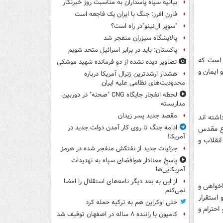
بیانیه سپاه پاسداران به مناسبت روز خبرنگار
فارن افرز: جنگ با ایران یک فاجعه است
"سوپر ال‌نینو"در راه است؟
پالایشگاه سیزران منفجر شد
پاکستان: باید در برابر اسرائیل متحد شویم
 است که
تصاویر دیده‌ نشده از دو فرمانده شهید موشکی
 ایمان و
هشدار ارشدترین ژنرال آمریکا درباره
محدودیت‌های نظامی علیه ایران
لحظه انفجار جایگاه CNG "صحنه" در دوربین
مداربسته
مقصد جدید پسر زیدان
اشته اند
ادامه جنگ تا روی کار آمدن دولت جدید در
اع مقدس
آمریکا!
انقلاب و
جزئیات جدید از نفتکش منفجر شده در هرمز
پاسخ معنادار هوافضای سپاه به تهدیدات
آمریکایی‌ها
از این به بعد دیگر نامه‌های استقلال را امضا
خواهی و
نمی‌کنم
 استقرار
حتی اوکراین هم به ترکیه حمله کرد
احترام و
کامیون با راننده ۸ ساله در اصفهان توقیف شد