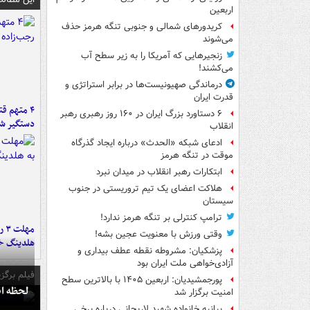
اربعین
کریدورهای شمالی و جنوبی تنگه هرمز حذف
می‌شوند
زنجیرهایی که آمریکا را به زیر سطح آب
می‌کشند!
درماندگی صهیونیست‌ها در برابر استراتژی و
قدرت ایران
۴ متهم ق
۶ دستاورد بزرگ ایران در ۱۶۰ روز رهبری رهبر
دستگیر ش
انقلاب
ادعای شبکه «الحدث» درباره ایجاد گذرگاه
موقت در تنگه هرمز
ابتکارات رهبر انقلاب در میدان نبرد
هلاکت اعضای یک تیم تروریستی در جنوب
سیستان
ترامپ کنترلی بر تنگه هرمز ندارد!
مه
وقتی ورزش با معنویت عجین بشه!
هلدینگ خ
پزشکیان: مشروطه نقطه عطف بیداری و
آزادی‌خواهی ملت ایران بود
فیلم برگزی
پورجمشیدیان: اربعین ۱۴۰۵ با بالاترین سطح
لحظه انفجار جایگاه
امنیت برگزار شد
بیانیه خانواده شهید لاریجانی درباره برخی