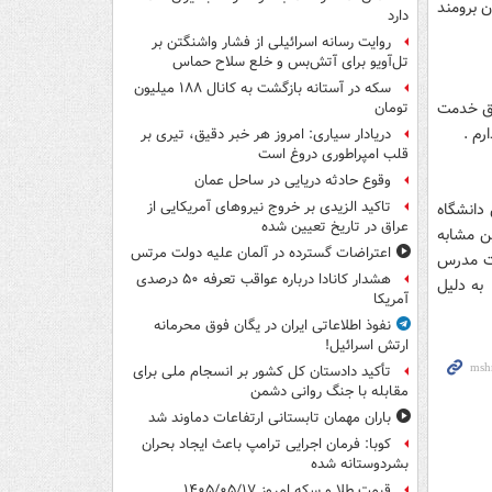
ن برومند
دارد
روایت رسانه اسرائیلی از فشار واشنگتن بر
تل‌آویو برای آتش‌بس و خلع سلاح حماس
سکه در آستانه بازگشت به کانال ۱۸۸ میلیون
یق خدمت
تومان
رم .
دریادار سیاری: امروز هر خبر دقیق، تیری بر
قلب امپراطوری دروغ است
وقوع حادثه دریایی در ساحل عمان
تاکید الزیدی بر خروج نیروهای آمریکایی از
دانشگاه
عراق در تاریخ تعیین شده
ن مشابه
اعتراضات گسترده در آلمان علیه دولت مرتس
یت مدرس
هشدار کانادا درباره عواقب تعرفه ۵۰ درصدی
به دلیل
آمریکا
نفوذ اطلاعاتی ایران در یگان فوق محرمانه
ارتش اسرائیل!
تأکید دادستان کل کشور بر انسجام ملی برای
مقابله با جنگ روانی دشمن
باران مهمان تابستانی ارتفاعات دماوند شد
کوبا: فرمان اجرایی ترامپ باعث ایجاد بحران
بشردوستانه شده
قیمت طلا و سکه امروز ۱۴۰۵/۰۵/۱۷