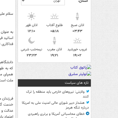
استان:
سلام علی
اذان صبح
طلوع آفتاب
اذان ظهر
۱۲:۱۰
۰۵:۱۸
۰۳:۴۳
به عنوان
اساتید فر
فداکاری ت
غروب خورشید
اذان مغرب
نیمه‌شب شرعی
۲۳:۲۳
۱۹:۲۱
۱۹:۰۲
دانشگاهیا
که به طو
همپای ملت
ملت است
تازه های سیاست
ولایتی: نیروهای خارجی باید منطقه را ترک
کنند
فرزندان 
هشدار دبیر شورای عالی امنیت ملی به امریکا
خدمت گزار
درباره تنگه هرمز
عدالت و ت
خطای محاسباتی آمریکا و برتری راهبردی
اعتماد با