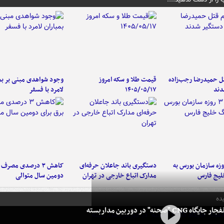
تل حمیدرضا رجب‌زاده
قیمت طلا و سکه امروز
وجود شواهدی مبنی بر بمب
دند
۱۴۰۵/۰۵/۱۷
لامرد با فسفر
لت ۳ روزه سازمان بورس به
دستگیری باند جاعلان حرفه‌ای
کاهش ۳ درصدی مصرف
لیج فارس
مدارک اتباع خارجی در تهران
دومین سال متوالی
ده
 CNG "صحنه" در دوربین مداربسته