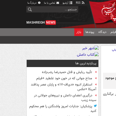
RSS
آرشیو
تماس با ما
دربارهٔ ما
MASHREGH
NEWS
یلم
دیدگاه
پیوندها
بازار
اپ
پربازدیدترین ها
تأیید ربایش و قتل حمیدرضا رجب‌زاده
ع موجود
مداح جوانی که در خون خود غلطید +فیلم
استقرار انبوه «دی‌اف‑۱۷» و پایان عصر پدافند
آمریکا +عکس
برکناری
درگیری اعضای داعش و نیروهای جولانی در
سیده زینب
پزشکیان: جنایات امروز واشنگتن را هم محکوم
کنید