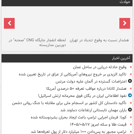
حوادث
ای
هشدار نسبت به وفوع تندباد در تهران
لحظه انفجار جایگاه CNG "صحنه" در
دس
دوربین مداربسته
ات
آخرین اخبار
وقوع حادثه دریایی در ساحل عمان
تاکید الزیدی بر خروج نیروهای آمریکایی از عراق در تاریخ تعیین شده
اعتراضات گسترده در آلمان علیه دولت مرتس
هشدار کانادا درباره عواقب تعرفه ۵۰ درصدی آمریکا
نفوذ اطلاعاتی ایران در یگان فوق محرمانه ارتش اسرائیل!
تأکید دادستان کل کشور بر انسجام ملی برای مقابله با جنگ روانی دشمن
باران مهمان تابستانی ارتفاعات دماوند شد
کوبا: فرمان اجرایی ترامپ باعث ایجاد بحران بشردوستانه شده
قیمت طلا و سکه امروز ۱۴۰۵/۰۵/۱۷
ترامپ مجبور به پس‌دادن ۱۰۰ میلیارد دلار از پول تعرفه‌ها شد