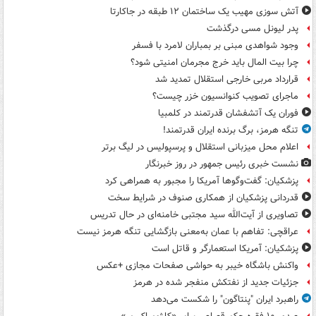
آتش سوزی مهیب یک ساختمان ۱۲ طبقه در جاکارتا
پدر لیونل مسی درگذشت
وجود شواهدی مبنی بر بمباران لامرد با فسفر
چرا بیت المال باید خرج مجرمان امنیتی شود؟
قرارداد مربی خارجی استقلال تمدید شد
ماجرای تصویب کنوانسیون خزر چیست؟
فوران یک آتشفشان قدرتمند در کلمبیا
تنگه هرمز، برگ برنده ایران قدرتمند!
اعلام محل میزبانی استقلال و پرسپولیس در لیگ برتر
نشست خبری رئیس جمهور در روز خبرنگار
پزشکیان: گفت‌وگوها آمریکا را مجبور به همراهی کرد
قدردانی پزشکیان از همکاری صنوف در شرایط سخت
تصاویری از آیت‌الله سید مجتبی خامنه‌ای در حال تدریس
عراقچی: تفاهم با عمان به‌معنی بازگشایی تنگه هرمز نیست
پزشکیان: آمریکا استعمارگر و قاتل است
واکنش باشگاه خیبر به حواشی صفحات مجازی +عکس
جزئیات جدید از نفتکش منفجر شده در هرمز
راهبرد ایران "پنتاگون" را شکست می‌دهد