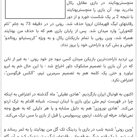
منچستریونایتد در بازی مقابل رئال
مادرید بود. آن بازی را منچستریونایتد
با نتیجه 2 بر یک شکست خورد و از دور
رقابتهای لیگ قهرمانان اروپا حذف شد. رونی در در دقیقه 73 به جام "تام
کله‌ورلی" وارد میدان شد. پس از پایان بازی هم که با حذف من یونایتد
همراه شد، وین رونی با تمام بازیکنان رئال و به ویژه "کریستیانو رونالدو"
خوش و بش کرد و ناراحتی خود را بروز نداد.
بی تردید ناراحت‌ترین بازیکن میدان کسی نبود جز خود رونی - به غیر از نانی
که در آن بازی با تصمیم مشکوک داور اخراج شد - با این حال خم به ابرو
نیاورد و حتی یک کلمه هم به تصمیم سرمربی تیم، "آلکس فرگوسن"،
اعتراض نکرد.
اکنون به فوتبال ایران بازگردیم. "هادی عقیلی" ماه گذشته در اعتراض به اینکه
چرا در فهرست تیم ملی برای بازی با لبنان نیست، شبانه اقدام به ترک اردو
می‌کند. "هادی نوروزی" هم به دلیل مشابه و یا هر دلیلی که به هیچ وجه
نمی‌تواند حرفه ای باشد، اردوی پرسپولیس را قبل از بازی با مس ترک می‌کند.
"وین رونی" شنبه شب در بازی با ردینگ تک گل من یونایتد را به ثمر رساند و
این تیم را یک قدم دیگر به قهرمانی رقابتهای لیگ برتر نزدیک کرد و آن گاه