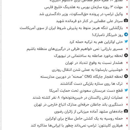
صدور ۱۰ فقره حکم قصاص برای «کلثوم اکبری»
مهلت ۳ روزه سازمان بورس به هلدینگ خلیج فارس
وکیل ترامپ در پرونده حق‌السکوت، وزیر دادگستری شد
سردار علی عظمایی در کنار دو فرمانده شهید
بازگشایی تنگه هرمز منوط به پذیرش شروط ایران از سوی آمریکاست
روز خبرنگار نامبارک!
حتی اوکراین هم به ترکیه حمله کرد
مسرور بارزانی: نمی خواهیم طرفی در درگیری‌های منطقه باشیم
لحظه برخورد صاعقه به ساختمانی در نیویورک
هشدار نسبت به وفوع تندباد در تهران
خوشبینی بارسلونا به عملی شدن انتقال رودری
لحظه انفجار جایگاه CNG "صحنه" در دوربین مداربسته
ترک ها روی ستاره بلژیکی دست گذاشتند
قطع دست عربستان سعودیِ تحت حمایت آمریکا
عملیات ارتش پاکستان در خیبرپختونخوا؛ ۸ نفر کشته شدند
دستگیری باند جاعلان حرفه‌ای مدارک اتباع خارجی در تهران
جاده‌های مشهد آماده میزبانی از زائران رضوی
حمله روسیه به یک کشتی حامل سلاح برای اوکراین
هیلاری کلینتون: ترامپ نمی‌داند چطور با ایرانی‌ها مذاکره کند