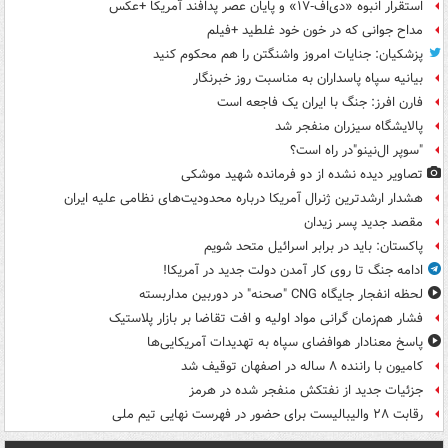
استقرار انبوه «دی‌اف‑۱۷» و پایان عصر پدافند آمریکا +عکس
مداح جوانی که در خون خود غلطید +فیلم
پزشکیان: جنایات امروز واشنگتن را هم محکوم کنید
بیانیه سپاه پاسداران به مناسبت روز خبرنگار
فارن افرز: جنگ با ایران یک فاجعه است
پالایشگاه سیزران منفجر شد
"سوپر ال‌نینو"در راه است؟
تصاویر دیده‌ نشده از دو فرمانده شهید موشکی
هشدار ارشدترین ژنرال آمریکا درباره محدودیت‌های نظامی علیه ایران
مقصد جدید پسر زیدان
پاکستان: باید در برابر اسرائیل متحد شویم
ادامه جنگ تا روی کار آمدن دولت جدید در آمریکا!
لحظه انفجار جایگاه CNG "صحنه" در دوربین مداربسته
فشار هم‌زمان گرانی مواد اولیه و افت تقاضا بر بازار پلاستیک
پاسخ معنادار هوافضای سپاه به تهدیدات آمریکایی‌ها
کامیون با راننده ۸ ساله در اصفهان توقیف شد
جزئیات جدید از نفتکش منفجر شده در هرمز
رقابت ۲۸ والیبالیست برای حضور در فهرست نهایی تیم ملی