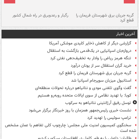
گربه جریان برق شهرستان فریمان را
رگبار و رعدوبرق در راه شمال کشور
قطع کرد
گذ
آخرین اخبار
گزارشی دیگر از کاهش ذخایر کلیدی موشکی آمریکا
دروازه‌بان اسپانیایی در یک‌قدمی بازگشت به استقلال
تنگه هرمز ریاض را وادار به تخفیف‌دهی نفتی کرد
خرید گران استقلال سر از یونان درآورد
گربه جریان برق شهرستان فریمان را قطع کرد
استانبول میزبان سوپرجام اسپانیا شد
گفت وگوی تلفنی مودی و نتانیاهو درباره تحولات منطقه‌ای
کوبا: با تهدید نظامی از سوی ایالات متحده روبه‌رو هستیم
توسل رفیق آرژانتینی نتانیاهو به سرکوب
نشست خبری رئیس‌جمهور همزمان با روز خبرنگار برگزار می‌شود
ترامپ سوئیس را تهدید کرد
سخنگوی کمیسیون امنیت ملی مجلس: چارچوب کلی تفاهم با عمان مشخص
شده است
طالبان: داعش را به طور کامل در افغانستان سرکوب کردیم