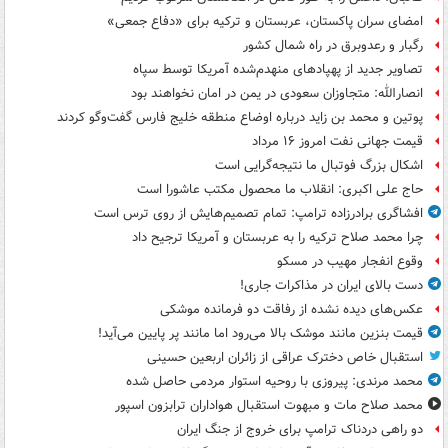
امضای سران پاکستان، عربستان و ترکیه برای «دفاع جمعی»
رگبار و رعدوبرق در راه شمال کشور
تصاویر جدید از پهپادهای منهدم‌شده آمریکا توسط سپاه
انصارالله: متجاوزان سعودی در یمن در امان نخواهند بود
پوتین و محمد بن زاید درباره اوضاع منطقه خلیج فارس گفت‌وگو کردند
قیمت جهانی نفت امروز ۱۶ مرداد
اشکال بزرگ فوتبال ما نتیجه‌گرایی است
حاج علی اکبری: انقلاب ما محصول مکتب عاشورا است
افشاگری برادرزاده ترامپ: تمام تصمیم‌هایش از روی ترس است
چرا محمد صلاح ترکیه را به عربستان و آمریکا ترجیح داد
وقوع انفجار مهیب در مسکو
دست بالای ایران در مذاکرات جاری!
عکس‌های دیده نشده از رفاقت دو فرمانده‌ موشکی
قیمت بنزین مانند موشک بالا می‌رود اما مانند پر پایین می‌آید!
استقبال خاص دخترک عراقی از زائران اربعین حسینی
محمد مرندی: پیروزی با روحیه استوار مردمی حاصل شده
محمد صلاح مات و مبهوت استقبال هواداران ترابزون اسپور
دو راهی دردناک ترامپ برای خروج از جنگ ایران