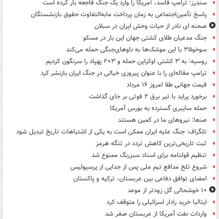
سندرز: ترامپ فاسد، آمریکا را وارد یک جنگ فاجعه بار کرده است
پاسخ تأمین‌اجتماعی به زمان پرداخت مابه‌التفاوت حقوق بازنشستگان
صحنه ای نادر از حیات وحش ایران در سبلان
جنگ مدعیان طلای کشتی جهان این بار در مسکو
سوخو۳۵ با این موشک‌ها به ناوهای‌جنگی حمله می‌کند
روسیه: به ۳ کشتی اوکراین حمله و ۲۰۳ پهپاد را سرنگون کردیم
ترامپ مقاله‌ای را با عنوان پیروزی خیالی در جنگ ایران بازنشر کرد
قیمت جهانی طلا امروز ۱۶ مرداد
برخورد پراید با تیر برق ۲ فوتی بر جای گذاشت
حمله سایبری گسترده به بورس آمریکا
صنعا: نیروهای ما در کمین‌ هستند
تلگراف: جنگ علیه ایران ممکن است به یکی از اشتباهات تاریخ تبدیل شود
ثبت تاریخی‌ترین کاهش تردد در تنگه هرمز
تنظیم قولنامه برای اسناد سبزرنگ ممنوع شد
شروع تلخ مدافع تیم ملی پس از جدایی از پرسپولیس
امضای توافق دفاعی بین عربستان، ترکیه و پاکستان
۱۰ خوشحالی گل زودتر از موعد
ایتالیا خرید رادار اسرائیلی را متوقف کرد
واردات نفت آمریکا از عربستان صفر شد