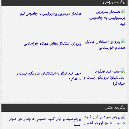
برگزیده ورزشی
هشدار سرمربی پرسپولیس به جاسوس تیم
پیروزی استقلال مقابل همنام خوزستانی
حمله تند فیگو به اینفانتینو: دروغگو، پَست‌ و
حیله‌گر!
برگزیده عکس
پرچم سیاه بر فراز گنبد حسینی همچنان در اهتزاز
است