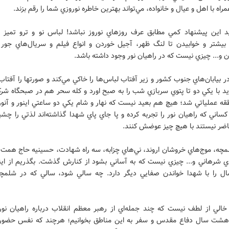
ه با اهل و عيال و خانواده، مي‌تواند بهترين خاطره نوروزي شما را رقم بزند.
يد اين پيشنهاد كمي مطابق عرف روزهاي نوروز نباشد! لباس نو و ترو تميز 
بيشتر و خوابيدن تا لنگ ظهر، آجيل خوردن و انواع فيلم و سريال‌هاي جور و
 و... چيزي نيست كه در راهيان نور وجود داشته باشد.
بيابان‌هاي جنوب كشور و زير آفتاب لباس‌ها را خاكي مي‌كند و صورتها را آفتا
ايد با يكي دو تا پتوي سربازي شب را به صبح اورد و كله سحر هم در صبحگاه شر
قه عملياتي شد؛ هيچ هم بعيد نيست كه نهار و شام يكي دو ساعتي اينور و آنور 
ساني كه راهيان نور را تجربه كرده و پا جاي پاي شهدا گذاشته‌اند لذتي را چشيد
حاضر نيستند با هيچ چيز عوضش كنند.
چه، موج‌هاي خروشان اروند، ني‌هاي چزابه، سه راه شهادت، حسينيه حاج همت 
ي شرهاني و... چيزي نيست كه به آساني بشود از كنارش گذشت. بگذريم از اين
ل را با شهدا خواندن صفايي ديگر دارد. چه سالي شود، سالي كه در شلمچ
 خالي از لطف نيست كه چند جمله‌اي از رهبر معظم انقلاب درباره راهيان نور
هشت سال دفاع مقدس و سفر به اين مناطق بخوانيم؛ هرچند كه نفس حضور 