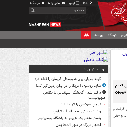
RSS
آرشیو
تماس با ما
دربارهٔ ما
MASHREGH
NEWS
یلم
دیدگاه
پیوندها
بازار
اپ
پربازدیدترین ها
گربه جریان برق شهرستان فریمان را قطع کرد
ي انجام
شاید روسیه، آمریکا را در ایران زمین‌گیر کند!
ميليون
درگیر شدن گردشگر اسپانیایی با نظامی
صهیونیست
ترامپ سوئیس را تهدید کرد
ي گرفت و
واکنش بقائی به خیالبافی ترامپ
اد و حتي
پاسخ منفی یک لژیونر به باشگاه پرسپولیس
انفجار بزرگ در شهر المخا یمن