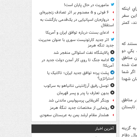
ماموریت در حال پایان است!
ي اينكه
۶ فوتی و ۵ مصدوم بر اثر تصادف زنجیره‌ای
اين سفر
دروازه‌بان اسپانیایی در یک‌قدمی بازگشت به
ند، كمتر
استقلال
ادعای بسنت درباره توافق ایران و آمریکا
اثر جدید کارتونیست سوری با عنوان مدیریت
هستند كه
جدید تنگه هرمز
 يكي دو
پالایشگاه نفت اسلواکی منفجر شد
ن مناطق
ادامه جنگ تا روی کار آمدن دولت جدید در
باعث شده
آمریکا!
 اگر شما
پشت پرده توافق جدید ایران؛ تاکتیک یا
ان شهدا
استراتژی؟
توسل رفیق آرژانتینی نتانیاهو به سرکوب
بدون تعارف با پدر و پسر قهرمان
ر مناطق
وینگر آفریقایی پرسپولیس ماندنی شد
تابستان
رونمایی از مختصات جدید تنگۀ هرمز
هشدار مقام ارشد یمن به عربستان سعودی
ه گزينه
آخرین اخبار
ال دفاع