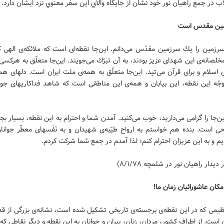
اب در جمع راهيان نور خود نشان از جايگاه والاي اين سفر معنوي نزد ايشان دارد.
مين مقدس است
رزمين را يك سرزمين مقدّس مى‌دانم. اين‌جا نقطه‌اى است كه ملائكه‌ى الهى 
خلصانه‌ى اين شهداى عزيز بودند، به آن تبرّك مى‌جويند. اين‌جا متعلّق به هركس
اسلام و براى قرآن مى‌تپد. اين‌جا متعلّق به همه‌ى ملت ايران است. دلهاى ه
وجّه اين نقطه، اين بيابان و همه‌ى اين مناطقى است كه شاهد فداكاريهاى جوا
ن‌جا را گرامى مى‌داريد، خوب مى‌كنيد. آمدن شما و احترام به اين نقطه، بسيار بجا
ى است. بنده هم خواستم به ارواح طيّبه‌ى شهيدان و به نَفَسهاى معطّر جوانا
يم و به اين عزيزان احترام كنم؛ لذا آمدم در جمع شما شركت كردم.
دیدار راهیان نور در شلمچه ۸/۱/۷۸)
كان عاشورائيان زمان ما!
ظيمى كه در اين نقطه‌ى برجسته‌ى تاريخى تشكيل شده است، نشانه‌ى بزرگى از ق
 است. از اطراف كشور، مردان، زنان، پيران و جوانان به اين نقطه و ديگر نقاطى كه د