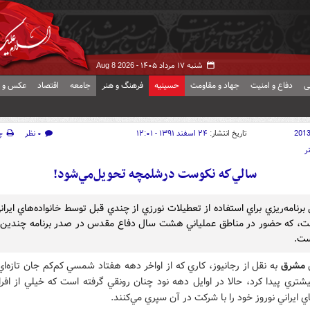
شنبه ۱۷ مرداد ۱۴۰۵ -
Aug 8 2026
ی
دفاع و امنیت
جهاد و مقاومت
حسینیه
فرهنگ و هنر
جامعه
اقتصاد
عکس و ف
201
تاریخ انتشار:
۲۴ اسفند ۱۳۹۱ - ۱۲:۰۱
۰ نظر
چ
ر
سالي‌كه نكوست درشلمچه تحويل‌مي‌شود!
برنامه‌ريزي براي استفاده از تعطيلات نورزي از چندي قبل توسط خانواده‌هاي ايران
، كه حضور در مناطق عملياني هشت سال دفاع مقدس در صدر برنامه چندين 
ست.
ش
مشرق
به نقل از رجانيوز، كاري كه از اواخر دهه هفتاد شمسي كم‌كم جان تازه‌ا
شتري پيدا كرد، حالا در اوايل دهه نود چنان رونقي گرفته است كه خيلي از افر
اي ايراني نوروز خود را با شركت در آن سپري مي‌كنند.