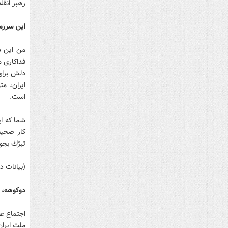
رهبر انقل
اين سرز
من اين س
فداكارى م
دلش براى 
ايران، مت
است.
شما كه اي
كار صحيح
تبرّك بجو
(بیانات در 
دوكوهه، م
اجتماع ع
ملت ايران