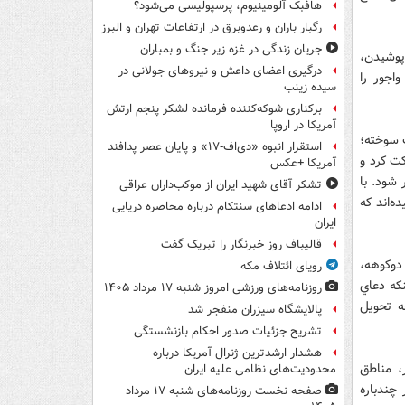
هافبک آلومینیوم، پرسپولیسی می‌شود؟
رگبار باران و رعدوبرق در ارتفاعات تهران و البرز
جریان زندگی در غزه زیر جنگ و بمباران
پوشيدن،
درگیری اعضای داعش و نیروهای جولانی در
اجور را
سیده زینب
برکناری شوکه‌کننده فرمانده لشکر پنجم ارتش
آمریکا در اروپا
ب سوخته؛
استقرار انبوه «دی‌اف‑۱۷» و پایان عصر پدافند
كت كرد و
آمریکا +عکس
شود. با
تشکر آقای شهید ایران از موکب‌داران عراقی
ه‌اند كه
ادامه ادعاهای سنتکام درباره محاصره دریایی
ایران
قالیباف روز خبرنگار را تبریک گفت
دوكوهه،
رویای ائتلاف مکه
كه دعاي
روزنامه‌های ورزشی امروز ‌شنبه ۱۷ مرداد ۱۴۰۵
ه تحويل
پالایشگاه سیزران منفجر شد
تشریح جزئیات صدور احکام بازنشستگی
هشدار ارشدترین ژنرال آمریکا درباره
، مناطق
محدودیت‌های نظامی علیه ایران
چندباره
صفحه نخست روزنامه‌های شنبه ۱۷ مرداد