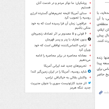
..
پزشکیان: ما نوکر مردم و در خدمت آنان
هستیم
‌ايد، با
سنای آمریکا لایحه تحریم‌های گسترده انرژی
روسیه را تصویب کرد
ى، با آن
عراقچی: زمان آن فرا رسیده است که به خود
منطقه‌ى
متکی باشیم
ن ايلام،
۶ فوتی و ۵ مصدوم بر اثر تصادف زنجیره‌ای
سال پيش
بدون تعارف با پدر و پسر قهرمان
رت كنند.
ترامپ التماس‌کننده توافقی است که خود
ویران کرد
معادله محاصره در برابر محاصره را ادامه
نها زنده
می‌دهیم
سعه پيدا
تحریم‌های جدید ضد ایرانی آمریکا
ساس براى
شاید روسیه، آمریکا را در ایران زمین‌گیر کند!
سخ حاضر
واکنش بقائی به خیالبافی ترامپ
اثر جدید کارتونیست سوری با عنوان مدیریت
جدید تنگه هرمز