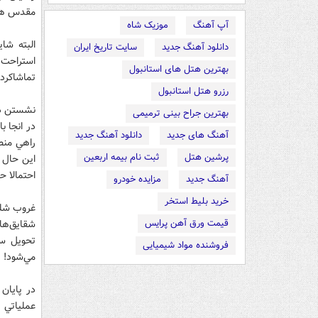
مقدس همرا
آپ آهنگ
موزیک شاه
البته شا
دانلود آهنگ جدید
سایت تاریخ ایران
استراحت 
بهترین هتل های استانبول
تماشاكردن
رزرو هتل استانبول
نشستن در 
بهترین جراح بینی ترمیمی
در انجا ب
آهنگ های جدید
دانلود آهنگ جدید
راهي منط
پرشین هتل
ثبت نام بیمه اربعین
اين حال ك
احتمالا 
آهنگ جدید
مزایده خودرو
خرید بلیط استخر
غروب شلم
قیمت ورق آهن پرایس
شقايق‌ها
تحويل سا
فروشنده مواد شیمیایی
مي‌شود!
در پايان
عملياتي 