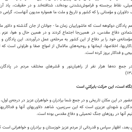
لى، نقاط برجسته و فراموش‌نشدنى بوده‌اند، شتافته‌اند و در حقيقت، ياد آن 
 دلاوران و مؤمنانى را كه كشور و تاريخ و ملت ما همواره مديون آنهاست، گرامى داش
م پادگان دوكوهه است كه عاشوراييان زمان ما - جوانان از جان گذشته و دلاور ما
تمادى دفاع مقدس، در همين‌جا اجتماع كردند و در همين حال و هوا، عزم 
مؤمنانه‌ى خود را بر دفاع از اين كشور به مرحله‌ى عمل درآوردند. اين پادگان و
اريها، اخلاصها، ايمانها و روحيه‌هاى مالامال از امواج صفا و طراوتى است كه ا
ى و فداكار بروز كرده است.
در جمع ده‌ها هزار نفر از راهيان‌نور و قشرهاى مختلف مردم در پادگان
۱۳
رتگاه است، اين حركت بابركتي است
ور در اين مكان تاريخى و در جمع شما برادران و خواهران عزيز در درجه‌ى اول، ا
دگان و شهداى عزيزى است كه اين سرزمين، شاهد دلاوريهاى آنها و فداكاريهاى
م آنها در روزهاى جنگ تحميلى و دفاع مقدس بوده است.
 بعد، اظهار سپاس و قدردانى از مردم عزيز خوزستان و برادران و خواهرانى است ك