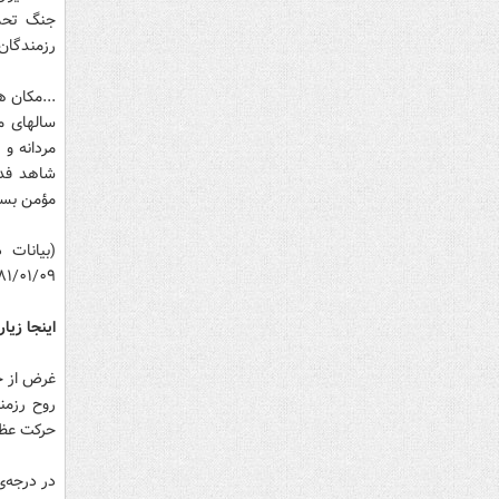
جنگ تحمي
رزمندگان،
...مكان ه
سالهاى م
مردانه و 
شاهد فداك
مؤمن بسيج
(بيانات 
۸۱/۰۱/۰۹)
اينجا زيا
غرض از حض
روح رزمن
حركت عظي
در درجه‌ى