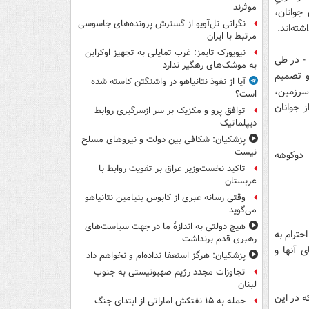
موثرند
جوانان،
نگرانی تل‌آویو از گسترش پرونده‌های جاسوسی
ته‌اند.
مرتبط با ایران
نیویورک تایمز: غرب تمایلی به تجهیز اوکراین
 - در طى
به موشک‌های رهگیر ندارد
و تصميم
آیا از نفوذ نتانیاهو در واشنگتن کاسته شده
 سرزمين،
است؟
ز جوانان
توافق پرو و مکزیک بر سر ازسرگیری روابط
دیپلماتیک
پزشکیان: شکافی بین دولت و نیروهای مسلح
نیست
 دوكوهه
تاکید نخست‌وزیر عراق بر تقویت روابط با
عربستان
وقتی رسانه عبری از کابوس بنیامین نتانیاهو
می‌گوید
هیچ دولتی به اندازۀ ما در جهت سیاست‌های
حترام به
رهبری قدم برنداشت
 آنها و
پزشکیان: هرگز استعفا نداده‌ام و نخواهم داد
تجاوزات مجدد رژیم صهیونیستی به جنوب
لبنان
ه در اين
حمله به ۱۵ نفتکش‌ اماراتی از ابتدای جنگ