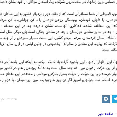
حساس‌ترين زمانها، در سخت‌ترين شرائط، يك امتحان موفقى از خود نشان دادند..
م، قدردانى از شما مسافرانى است كه از نقاط دور و نزديكِ كشور به اين مناطق آمده
دتان، با دلهاى خودتان، پيوستگى روحى خودتان را با آن جوانانى، با آن مردان
 كه اين منطقه، شاهد فداكارى آنهاست، نشان داديد؛ چه در اين منطقه - 
ن - چه در ساير مناطق خوزستان و چه در مناطق جنگى استانهاى ديگر: مثل استا
مانشاه، استان كردستان. مردم، مردم كشور، اين سنت بسيار ستودنى را از چند 
فتند كه بيايند اين مناطق را ساليانه - بخصوص در چنين ايامى در اول سال - زيا
رتگاه است.
ا، اين اظهار ارادتها، اين يادبود گرفتنها، كمك ميكند به اينكه اين يادها در ذه
 از اين حركت راهيان نور - كه چند سال است بحمداللَّه روزبه‌روز هم در كشور تو
يار خرسندم و اين حركت را حركت بسيار بابركتى ميدانم. و معتقدم اين مقطع ح
ربه است. شما جوانهاى امروز اگر آن روز هم بوديد، توى اين ميدان، با عزم را