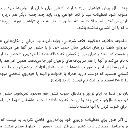
چند سال پيش «راهيان نور» عبارت آشنايي براي خيلي از ايراني‌ها نبود و برا
توجه شود تعطيلات عيد را كجا خواهي بود، بايد چند جمله ديگر هم درباره 
رتي مي‌گفتي. اما حالا كه سالانه ميليون‌ها نفر به جمع «راهيان نور» مي‌پيوند
كه با آن آشنايي نداشته باشد.
لمچه، طلائيه، دهلاويه، فكه، شرهاني، چزابه، اروند و... برخي از مكان‌هايي 
 نوروزي شهدا روزهاي ابتدايي سال جديد خود را با حضور در آنها طي مي‌كنند.
هست كه ستاد راهيان نور از كساني كه علاقه‌مندند با خودروي شخصي به اي
 نام مي‌كند و آنها را هم در برنامه‌هاي راهيان نور جا مي‌دهد. همين امر هم 
 اين سالهاي اخير حضور خانواده‌ها در اين مناطق افزايش چشم‌گيري پيدا كند.
ساني هستيد كه دوست داريد همراه با خانواده و البته با خودروي شخصي ميهم
فرصت داريد (اينجا).
هيان نور فقط به ايام نوروز و مناطق جنوب كشور هم محدود نمي‌شود. حضور د
غرب و شمال‌غرب هم چند وقتي‌ست كه راه افتاده است تا عاشقان شهدا در ايام 
راي خلوت كردن با آنها داشته باشند.
ل اگر هنوز براي تعطيلات نوروزي خود برنامه‌ريزي خاصي نكرديد بد نيست كه ب
ور و مناطق عملياتي غرب كشور هم فكر كنيد. حضور در خطوط مقدم هشت س