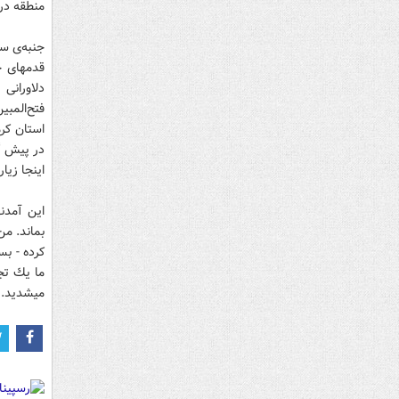
منطقه در 
جنبه‌ى سو
قدمهاى خو
دلاورانى
فتح‌المبي
استان كر
در پيش گر
اينجا زيا
اين آمدنه
بماند. من
كرده - بس
ما يك تج
ميشديد.