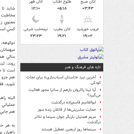
اذان صبح
طلوع آفتاب
اذان ظهر
شايد تا 
۱۲:۱۰
۰۵:۱۸
۰۳:۴۳
مخاطبت م
معنوي زيا
كسي است 
غروب خورشید
اذان مغرب
نیمه‌شب شرعی
۲۳:۲۳
۱۹:۲۱
۱۹:۰۲
دوكوهه، ش
ميهمانان
سالي هم 
روند، ثبت
تازه های فرهنگ و هنر
است تا در
هم جزو ك
آخرین نبرد «داستان اسباب‌بازی» برای نجات
کودکی
شويد، فقط تا ۲۵ اسفند براي ثبت نام 
آیا تینا پاکروان بازهم از ساترا مجوز فعالیت
می‌گیرد؟
البته را
ابوالقاسم قاسم‌زاده درگذشت
عملياتي 
حمایت سلبریتی‌ها از قاتلان زنده سوز
هم جايي ب
مریم همتیان بازیگر جوان سینما و تئاتر
درگذشت
به هر حا
سینماها روز اربعین تعطیل هستند
راهيان ن