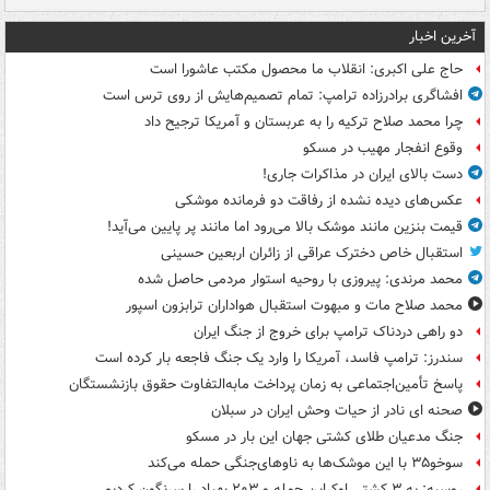
آخرین اخبار
حاج علی اکبری: انقلاب ما محصول مکتب عاشورا است
افشاگری برادرزاده ترامپ: تمام تصمیم‌هایش از روی ترس است
چرا محمد صلاح ترکیه را به عربستان و آمریکا ترجیح داد
وقوع انفجار مهیب در مسکو
دست بالای ایران در مذاکرات جاری!
عکس‌های دیده نشده از رفاقت دو فرمانده‌ موشکی
قیمت بنزین مانند موشک بالا می‌رود اما مانند پر پایین می‌آید!
استقبال خاص دخترک عراقی از زائران اربعین حسینی
محمد مرندی: پیروزی با روحیه استوار مردمی حاصل شده
محمد صلاح مات و مبهوت استقبال هواداران ترابزون اسپور
دو راهی دردناک ترامپ برای خروج از جنگ ایران
سندرز: ترامپ فاسد، آمریکا را وارد یک جنگ فاجعه بار کرده است
پاسخ تأمین‌اجتماعی به زمان پرداخت مابه‌التفاوت حقوق بازنشستگان
صحنه ای نادر از حیات وحش ایران در سبلان
جنگ مدعیان طلای کشتی جهان این بار در مسکو
سوخو۳۵ با این موشک‌ها به ناوهای‌جنگی حمله می‌کند
روسیه: به ۳ کشتی اوکراین حمله و ۲۰۳ پهپاد را سرنگون کردیم