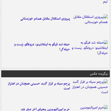
پیروزی استقلال مقابل همنام خوزستانی
حمله تند فیگو به اینفانتینو: دروغگو، پَست‌ و
حیله‌گر!
برگزیده عکس
پرچم سیاه بر فراز گنبد حسینی همچنان در اهتزاز
است
حرم امیرالمومنین محیای آخر صفر شد