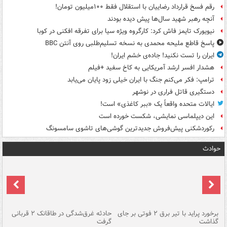
رقم فسخ قرارداد رضاییان با استقلال فقط ۱۰۰میلیون تومان!
آنچه رهبر شهید سال‌ها پیش دیده بودند
نیویورک تایمز فاش کرد: کارگروه ویژه سیا برای تفرقه افکنی در کوبا
پاسخ قاطع ملیحه محمدی به نسخه تسلیم‌طلبی روی آنتن BBC
ایران را تست نکنید! جاده‌ی خشم ایران!
هشدار افسر ارشد آمریکایی به کاخ سفید +فیلم
ترامپ: فکر می‌کنم جنگ با ایران خیلی زود پایان می‌یابد
دستگیری قاتل فراری در نوشهر
ایالات متحده واقعاً یک «ببر کاغذی» است!
این دیپلماسی نمایشی، شکست خورده است
رکوردشکنی پیش‌فروش جدیدترین گوشی‌های تاشوی سامسونگ
حوادث
برخورد پراید با تیر برق ۲ فوتی بر جای
حادثه غرق‌شدگی در طاقانک ۲ قربانی
پد
گذاشت
گرفت
جس