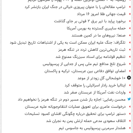
ترامپ مقاله‌ای را با عنوان پیروزی خیالی در جنگ ایران بازنشر کرد
قیمت جهانی طلا امروز ۱۶ مرداد
برخورد پراید با تیر برق ۲ فوتی بر جای گذاشت
حمله سایبری گسترده به بورس آمریکا
صنعا: نیروهای ما در کمین‌ هستند
تلگراف: جنگ علیه ایران ممکن است به یکی از اشتباهات تاریخ تبدیل شود
ثبت تاریخی‌ترین کاهش تردد در تنگه هرمز
تنظیم قولنامه برای اسناد سبزرنگ ممنوع شد
شروع تلخ مدافع تیم ملی پس از جدایی از پرسپولیس
امضای توافق دفاعی بین عربستان، ترکیه و پاکستان
۱۰ خوشحالی گل زودتر از موعد
ایتالیا خرید رادار اسرائیلی را متوقف کرد
واردات نفت آمریکا از عربستان صفر شد
محسن رضایی: اجازه باز شدن مسیر دوم در تنگه هرمز را نخواهیم داد
درخواست عامری برای تعویق عملیات انتقام‌جویانه علیه عربستان
دستور ترامپ برای تحقیق درباره چگونگی افشای کمبود تسلیحات
ائتلاف سعودی مدعی حمله ارتش یمن به نجران شد
هشدار سرمربی پرسپولیس به جاسوس تیم