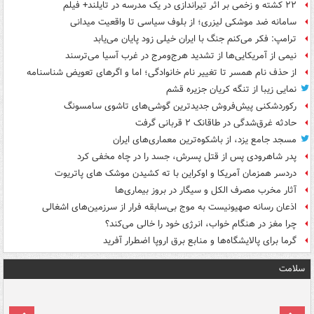
۲۲ کشته و زخمی بر اثر تیراندازی در یک مدرسه در تایلند+ فیلم
سامانه ضد موشکی لیزری؛ از بلوف سیاسی تا واقعیت میدانی
ترامپ: فکر می‌کنم جنگ با ایران خیلی زود پایان می‌یابد
نیمی از آمریکایی‌ها از تشدید هرج‌ومرج در غرب آسیا می‌ترسند
از حذف نام همسر تا تغییر نام خانوادگی؛ اما و اگرهای تعویض شناسنامه
نمایی زیبا از تنگه کریان جزیره قشم
رکوردشکنی پیش‌فروش جدیدترین گوشی‌های تاشوی سامسونگ
حادثه غرق‌شدگی در طاقانک ۲ قربانی گرفت
مسجد جامع یزد، از باشکوه‌ترین معماری‌های ایران
پدر شاهرودی پس از قتل پسرش، جسد را در چاه مخفی کرد
دردسر همزمان آمریکا و اوکراین با ته کشیدن موشک های پاتریوت
آثار مخرب مصرف الکل و سیگار در بروز بیماری‌ها
اذعان رسانه صهیونیست به موج بی‌سابقه فرار از سرزمین‌های اشغالی
چرا مغز در هنگام خواب، انرژی خود را خالی می‌کند؟
گرما برای پالایشگاه‌ها و منابع برق اروپا اضطرار آفرید
سلامت
ت