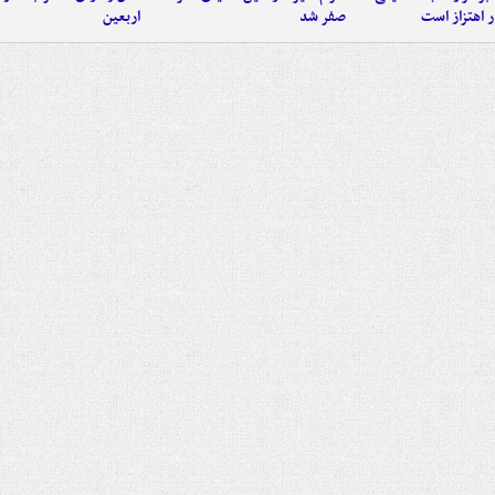
 اهتزاز است
صفر شد
اربعین