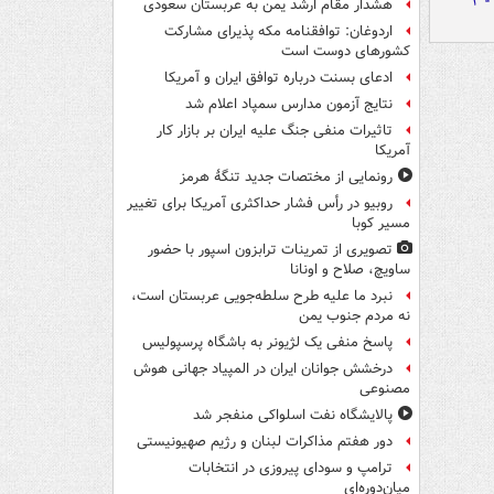
هشدار مقام ارشد یمن به عربستان سعودی
اردوغان: توافقنامه مکه پذیرای مشارکت
کشورهای دوست است
ادعای بسنت درباره توافق ایران و آمریکا
نتایج آزمون مدارس سمپاد اعلام شد
تاثیرات منفی جنگ علیه ایران بر بازار کار
آمریکا
رونمایی از مختصات جدید تنگۀ هرمز
روبیو در رأس فشار حداکثری آمریکا برای تغییر
مسیر کوبا
تصویری از تمرینات ترابزون اسپور با حضور
ساویچ، صلاح و اونانا
نبرد ما علیه طرح سلطه‌جویی عربستان است،
نه مردم جنوب یمن
پاسخ منفی یک لژیونر به باشگاه پرسپولیس
درخشش جوانان ایران در المپیاد جهانی هوش
مصنوعی
پالایشگاه نفت اسلواکی منفجر شد
دور هفتم مذاکرات لبنان و رژیم صهیونیستی
ترامپ و سودای پیروزی در انتخابات
میان‌دوره‌ای