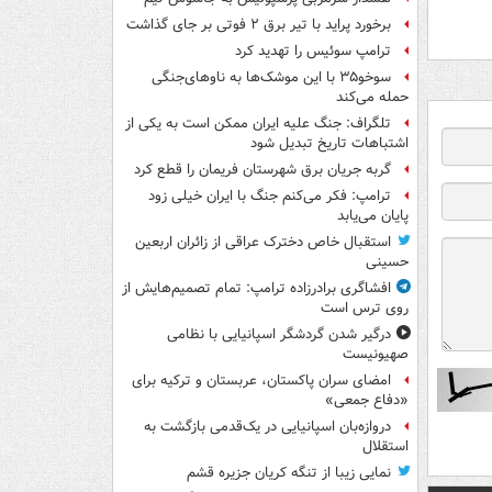
برخورد پراید با تیر برق ۲ فوتی بر جای گذاشت
ترامپ سوئیس را تهدید کرد
سوخو۳۵ با این موشک‌ها به ناوهای‌جنگی
حمله می‌کند
تلگراف: جنگ علیه ایران ممکن است به یکی از
اشتباهات تاریخ تبدیل شود
گربه جریان برق شهرستان فریمان را قطع کرد
ترامپ: فکر می‌کنم جنگ با ایران خیلی زود
پایان می‌یابد
استقبال خاص دخترک عراقی از زائران اربعین
حسینی
افشاگری برادرزاده ترامپ: تمام تصمیم‌هایش از
روی ترس است
درگیر شدن گردشگر اسپانیایی با نظامی
صهیونیست
امضای سران پاکستان، عربستان و ترکیه برای
«دفاع جمعی»
دروازه‌بان اسپانیایی در یک‌قدمی بازگشت به
استقلال
نمایی زیبا از تنگه کریان جزیره قشم