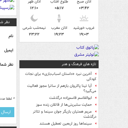
اذان صبح
طلوع آفتاب
اذان ظهر
۱۲:۱۰
۰۵:۱۷
۰۳:۴۲
نظر شم
غروب خورشید
اذان مغرب
نیمه‌شب شرعی
۲۳:۲۲
۱۹:۲۳
۱۹:۰۳
نام
ایمیل
تازه های فرهنگ و هنر
نظر شما 
آخرین نبرد «داستان اسباب‌بازی» برای نجات
کودکی
آیا تینا پاکروان بازهم از ساترا مجوز فعالیت
می‌گیرد؟
ابوالقاسم قاسم‌زاده درگذشت
*
لطفا عدد م
حمایت سلبریتی‌ها از قاتلان زنده سوز
مریم همتیان بازیگر جوان سینما و تئاتر
درگذشت
سینماها روز اربعین تعطیل هستند