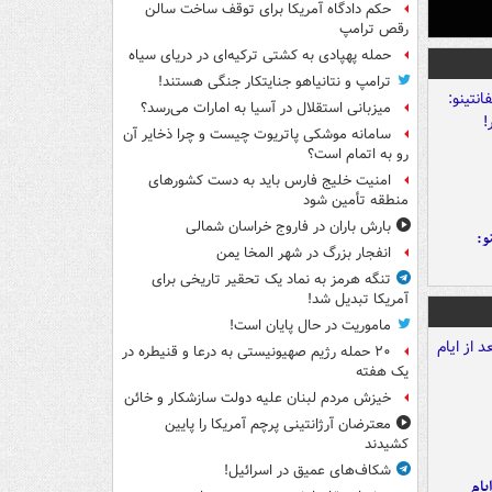
حکم دادگاه آمریکا برای توقف ساخت سالن
رقص ترامپ
حمله پهپادی به کشتی ترکیه‌ای در دریای سیاه
ترامپ و نتانیاهو جنایتکار جنگی هستند!
میزبانی استقلال در آسیا به امارات می‌رسد؟
سامانه موشکی پاتریوت چیست و چرا ذخایر آن
رو به اتمام است؟
امنیت خلیج فارس باید به دست کشورهای
منطقه تأمین شود
بارش باران در فاروج خراسان شمالی
و:
انفجار بزرگ در شهر المخا یمن
تنگه هرمز به نماد یک تحقیر تاریخی برای
آمریکا تبدیل شد!
ماموریت در حال پایان است!
۲۰ حمله رژیم صهیونیستی به درعا و قنیطره در
یک هفته
خیزش مردم لبنان علیه دولت سازشکار و خائن
معترضان آرژانتینی پرچم آمریکا را پایین
کشیدند
شکاف‌های عمیق در اسرائیل!
یام