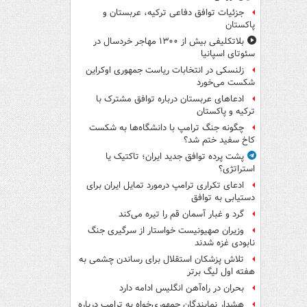
جزئیات توافق دفاعی ترکیه، عربستان و
پاکستان
بلاتکلیفی بیش از ۱۳۰۰ مهاجر خردسال در
سئوتای اسپانیا
زلنسکی در انتخابات ریاست جمهوری اوکراین
شکست می‌خورد
ادعاهای عربستان درباره توافق مشترک با
ترکیه و پاکستان
چگونه جنگ ترامپ با دانشگاه‌ها به شکست
کاخ سفید ختم شد؟
پشت پرده توافق جدید ایران؛ تاکتیک یا
استراتژی؟
ادعای تکراری ترامپ درمورد تمایل ایران برای
دستیابی به توافق
گرد و غبار آسمان قم را تیره می‌کند
وزیران صهیونیست خواستار از سرگیری جنگ
نابودی غزه شدند
تلاش پزشکان استقلال برای رساندن چشمی به
هفته اول لیگ برتر
بحران در راه‌آهن انگلیس ادامه دارد
هشدار نمایندگان جمهوری‌خواه به ترامپ درباره