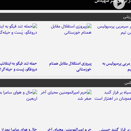
در بر پای پسر شهیدش
رزشی
ربی پرسپولیس به
پیروزی استقلال مقابل همنام
حمله تند فیگو به اینفانتین
م
خوزستانی
دروغگو، پَست‌ و حیله‌گر!
عکس
 بر فراز گنبد حسینی
حرم امیرالمومنین محیای آخر
حال و هوای سامرا بعد از ا