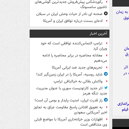
رکوردشکنی پیش‌فروش جدیدترین گوشی‌های
تاشوی سامسونگ
صحنه ای نادر از حیات وحش ایران در سبلان
ادعای بسنت درباره توافق ایران و آمریکا
آخرین اخبار
ترامپ التماس‌کننده توافقی است که خود
مان
ویران کرد
وق
معادله محاصره در برابر محاصره را ادامه
می‌دهیم
تحریم‌های جدید ضد ایرانی آمریکا
شاید روسیه، آمریکا را در ایران زمین‌گیر کند!
واکنش بقائی به خیالبافی ترامپ
اثر جدید کارتونیست سوری با عنوان مدیریت
جدید تنگه هرمز
راز قدرت ایران، امنیت پایدار و بومی آن است!
یراندازی
به تعویق افتادن پاسخ مقاومت عراق به تجاوز
فیلم
اخیر آمریکایی سعودی
اظهارات وزیر خزانه‌داری آمریکا با مواضع قبلی
وی متناقض است