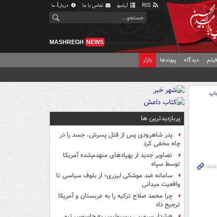
RSS
آرشیو
تماس با ما
دربارهٔ ما
MASHREGH
NEWS
یلم
دیدگاه
پیوندها
بازار
اپ
پربازدیدترین ها
پدر شاهرودی پس از قتل پسرش، جسد را در
چاه مخفی کرد
تصاویر جدید از پهپادهای منهدم‌شده آمریکا
توسط سپاه
سامانه ضد موشکی لیزری؛ از بلوف سیاسی تا
واقعیت میدانی
چرا محمد صلاح ترکیه را به عربستان و آمریکا
ترجیح داد
هشدار سرمربی پرسپولیس به جاسوس تیم