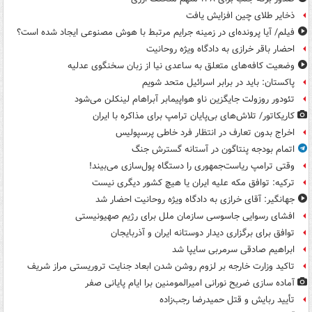
ذخایر طلای چین افزایش یافت
فیلم/ آیا پرونده‌ای در زمینه جرایم مرتبط با هوش مصنوعی ایجاد شده است؟
احضار باقر خرازی به دادگاه ویژه روحانیت
وضعیت کافه‌های متعلق به ساعدی نیا از زبان سخنگوی عدلیه
پاکستان: باید در برابر اسرائیل متحد شویم
تئودور روزولت جایگزین ناو هواپیمابر آبراهام لینکلن می‌شود
کاریکاتور/ تلاش‌های بی‌پایان ترامپ برای مذاکره با ایران
اخراج بدون تعارف در انتظار فرد خاطی پرسپولیس
اتمام بودجه پنتاگون در آستانه گسترش جنگ
وقتی ترامپ ریاست‌جمهوری را دستگاه پول‌سازی می‌بیند!
ترکیه: توافق مکه علیه ایران یا هیچ کشور دیگری نیست
جهانگیر: آقای خرازی به دادگاه ویژه روحانیت احضار شد
افشای رسوایی جاسوسی سازمان ملل برای رژیم صهیونیستی
توافق برای برگزاری دیدار دوستانه ایران و آذربایجان
ابراهیم صادقی سرمربی سایپا شد
تاکید وزارت خارجه بر لزوم روشن شدن ابعاد جنایت تروریستی مراز شریف
آماده سازی ضریح نورانی امیرالمومنین برا ایام پایانی صفر
تأیید ربایش و قتل حمیدرضا رجب‌زاده