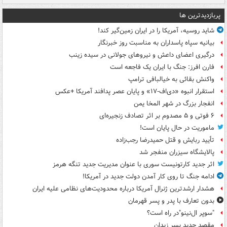
پربازدیدترین ها
شاید روسیه، آمریکا را در ایران زمین‌گیر کند!
بیانیه سپاه پاسداران به مناسبت روز خبرنگار
درگیری اعضای داعش و نیروهای جولانی در سیده زینب
فارن افرز: جنگ با ایران یک فاجعه است
واکنش بقائی به خیالبافی ترامپ
استقرار انبوه «دی‌اف‑۱۷» و پایان عصر پدافند آمریکا +عکس
انفجار بزرگ در شهر المخا یمن
۶ فوتی و ۵ مصدوم بر اثر تصادف زنجیره‌ای
ماموریت در حال پایان است!
تأیید ربایش و قتل حمیدرضا رجب‌زاده
پالایشگاه سیزران منفجر شد
اثر جدید کارتونیست سوری با عنوان مدیریت جدید تنگه هرمز
ادامه جنگ تا روی کار آمدن دولت جدید در آمریکا!
هشدار ارشدترین ژنرال آمریکا درباره محدودیت‌های نظامی علیه ایران
بدون تعارف با پدر و پسر قهرمان
"سوپر ال‌نینو"در راه است؟
مقصد جدید پسر زیدان