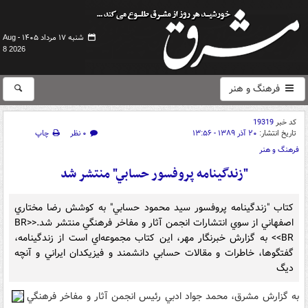
شنبه ۱۷ مرداد ۱۴۰۵ -
Aug
8 2026
فرهنگ و هنر
کد خبر
19319
تاریخ انتشار:
۲۰ آذر ۱۳۸۹ - ۱۳:۵۶
۰ نظر
چاپ
فرهنگ و هنر
"زندگينامه پروفسور حسابي" منتشر شد
کتاب "زندگينامه پروفسور سيد محمود حسابي" به کوشش رضا مختاري
اصفهاني از سوي انتشارات انجمن آثار و مفاخر فرهنگي منتشر شد.<BR>
<BR> به گزارش خبرنگار مهر، اين کتاب مجموعه‌اي است از زندگينامه،
گفتگوها، خاطرات و مقالات حسابي دانشمند و فيزيکدان ايراني و آنچه
ديگ
به گزارش مشرق، محمد جواد ادبي رئيس انجمن آثار و مفاخر فرهنگي