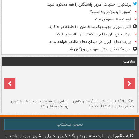
پزشکیان: جنایات امروز واشنگتن را هم محکوم کنید
"سوپر ال‌نینو"در راه است؟
قیمت طلا صعودی ماند
آتش سوزی مهیب یک ساختمان ۱۲ طبقه در جاکارتا
بازتاب «پیمان دفاعی مکه» در رسانه‌های ترکیه
وزارت دفاع: ایران در میدان دفاع مقتدر خواهد ماند
بیل مکانیکی ارتش صهیونی واژگون شد
سلامت
تنگی انگشتر و کفش در گرما؛ واکنش
اسامی ژل‌های غیر مجاز شستشوی
مر
طبیعی بدن یا هشدار جدی؟
پوست منتشر شد
نسخه دسکتاپ
کليه حقوق اين سايت متعلق به پایگاه خبري-تحليلي مشرق نيوز می باشد و