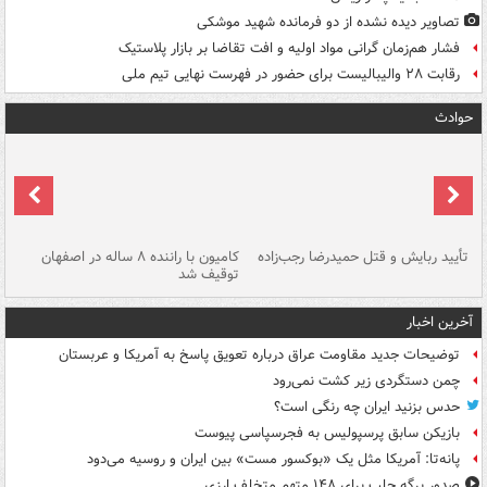
تصاویر دیده‌ نشده از دو فرمانده شهید موشکی
فشار هم‌زمان گرانی مواد اولیه و افت تقاضا بر بازار پلاستیک
رقابت ۲۸ والیبالیست برای حضور در فهرست نهایی تیم ملی
حوادث
تأیید ربایش و قتل حمیدرضا رجب‌زاده
کامیون با راننده ۸ ساله در اصفهان
"س
توقیف شد
آخرین اخبار
توضیحات جدید مقاومت عراق درباره تعویق پاسخ به آمریکا و عربستان
چمن دستگردی زیر کشت نمی‌رود
حدس بزنید ایران چه رنگی است؟
بازیکن سابق پرسپولیس به فجرسپاسی پیوست
پانه‌تا: آمریکا مثل یک «بوکسور مست» بین ایران و روسیه می‌دود
صدور برگه جلب برای ۱۴۸ متهم متخلف ارزی