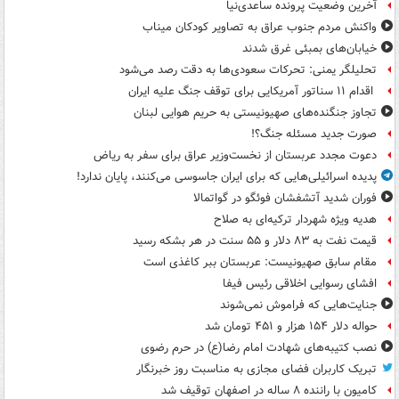
آخرین وضعیت پرونده ساعدی‌نیا
واکنش مردم جنوب عراق به تصاویر کودکان میناب
خیابان‌های بمبئی غرق شدند
تحلیلگر یمنی: تحرکات سعودی‌ها به دقت رصد می‌شود
اقدام ۱۱ سناتور آمریکایی برای توقف جنگ علیه ایران
تجاوز جنگنده‌های صهیونیستی به حریم هوایی لبنان
صورت جدید مسئله جنگ؟!
دعوت مجدد عربستان از نخست‌وزیر عراق برای سفر به ریاض
پدیده اسرائیلی‌هایی که برای ایران جاسوسی می‌کنند، پایان ندارد!
فوران شدید آتشفشان فوئگو در گواتمالا
هدیه ویژه شهردار ترکیه‌ای به صلاح
قیمت نفت به ۸۳ دلار و ۵۵ سنت در هر بشکه رسید
مقام سابق صهیونیست: عربستان ببر کاغذی است
افشای رسوایی اخلاقی رئیس فیفا
جنایت‌هایی که فراموش نمی‌شوند
حواله دلار ۱۵۴ هزار و ۴۵۱ تومان شد
نصب کتیبه‌های شهادت امام رضا(ع) در حرم رضوی
تبریک کاربران فضای مجازی به مناسبت روز خبرنگار
کامیون با راننده ۸ ساله در اصفهان توقیف شد