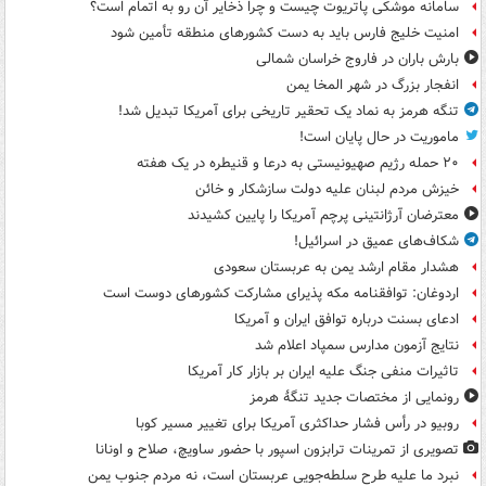
سامانه موشکی پاتریوت چیست و چرا ذخایر آن رو به اتمام است؟
امنیت خلیج فارس باید به دست کشورهای منطقه تأمین شود
بارش باران در فاروج خراسان شمالی
انفجار بزرگ در شهر المخا یمن
تنگه هرمز به نماد یک تحقیر تاریخی برای آمریکا تبدیل شد!
ماموریت در حال پایان است!
۲۰ حمله رژیم صهیونیستی به درعا و قنیطره در یک هفته
خیزش مردم لبنان علیه دولت سازشکار و خائن
معترضان آرژانتینی پرچم آمریکا را پایین کشیدند
شکاف‌های عمیق در اسرائیل!
هشدار مقام ارشد یمن به عربستان سعودی
اردوغان: توافقنامه مکه پذیرای مشارکت کشورهای دوست است
ادعای بسنت درباره توافق ایران و آمریکا
نتایج آزمون مدارس سمپاد اعلام شد
تاثیرات منفی جنگ علیه ایران بر بازار کار آمریکا
رونمایی از مختصات جدید تنگۀ هرمز
روبیو در رأس فشار حداکثری آمریکا برای تغییر مسیر کوبا
تصویری از تمرینات ترابزون اسپور با حضور ساویچ، صلاح و اونانا
نبرد ما علیه طرح سلطه‌جویی عربستان است، نه مردم جنوب یمن