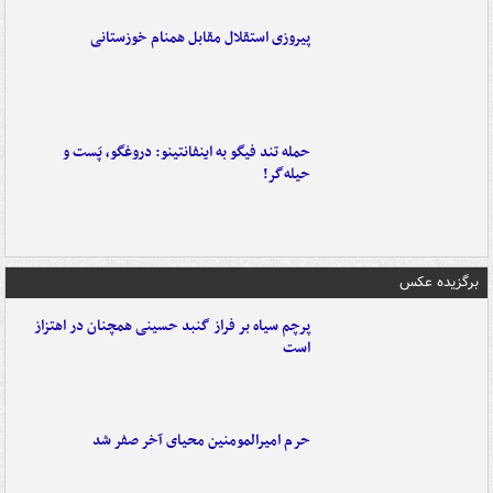
پیروزی استقلال مقابل همنام خوزستانی
حمله تند فیگو به اینفانتینو: دروغگو، پَست‌ و
حیله‌گر!
برگزیده عکس
پرچم سیاه بر فراز گنبد حسینی همچنان در اهتزاز
است
حرم امیرالمومنین محیای آخر صفر شد