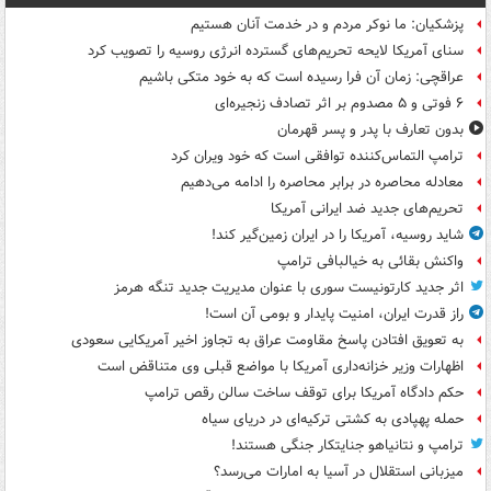
پزشکیان: ما نوکر مردم و در خدمت آنان هستیم
سنای آمریکا لایحه تحریم‌های گسترده انرژی روسیه را تصویب کرد
عراقچی: زمان آن فرا رسیده است که به خود متکی باشیم
۶ فوتی و ۵ مصدوم بر اثر تصادف زنجیره‌ای
بدون تعارف با پدر و پسر قهرمان
ترامپ التماس‌کننده توافقی است که خود ویران کرد
معادله محاصره در برابر محاصره را ادامه می‌دهیم
تحریم‌های جدید ضد ایرانی آمریکا
شاید روسیه، آمریکا را در ایران زمین‌گیر کند!
واکنش بقائی به خیالبافی ترامپ
اثر جدید کارتونیست سوری با عنوان مدیریت جدید تنگه هرمز
راز قدرت ایران، امنیت پایدار و بومی آن است!
به تعویق افتادن پاسخ مقاومت عراق به تجاوز اخیر آمریکایی سعودی
اظهارات وزیر خزانه‌داری آمریکا با مواضع قبلی وی متناقض است
حکم دادگاه آمریکا برای توقف ساخت سالن رقص ترامپ
حمله پهپادی به کشتی ترکیه‌ای در دریای سیاه
ترامپ و نتانیاهو جنایتکار جنگی هستند!
میزبانی استقلال در آسیا به امارات می‌رسد؟