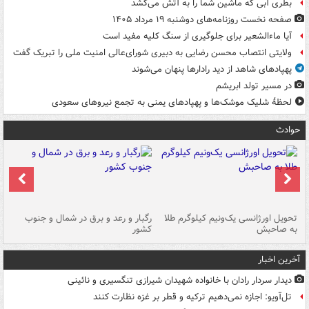
بطری آبی که ماشین شما را به آتش می‌کشد
صفحه نخست روزنامه‌های دوشنبه ۱۹ مرداد ۱۴۰۵
آیا ماءالشعیر برای جلوگیری از سنگ کلیه مفید است
ولایتی انتصاب محسن رضایی به دبیری شورای‌عالی امنیت ملی را تبریک گفت
پهپادهای شاهد از دید رادارها پنهان می‌شوند
در مسیر تولد ابریشم
لحظۀ شلیک موشک‌ها و پهپادهای یمنی به تجمع نیروهای سعودی
حوادث
ی
تحویل اورژانسی یک‌ونیم کیلوگرم طلا
رگبار و رعد و برق در شمال و جنوب
با
به صاحبش
کشور
اه
آخرین اخبار
دیدار سردار رادان با خانواده‌ شهیدان شیرازی تنگسیری و نائینی
تل‌آویو: اجازه نمی‌دهیم ترکیه و قطر بر غزه نظارت کنند