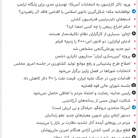
ورود تاکر کارلسون به انتخابات آمریکا؛ تهدیدی جدی برای پایگاه ترامپ
توافقنامه مکه؛ شکل‌گیری ناتوی اسلامی یا اقدامی فاقد اثر راهبردی؟
استعفای نایب‌رئیس فدراسیون کشتی
حکم اخراج ربیعی را چه کسی امضا کرد؟
اژه‌ای: بسیاری از کارگزاران نظام تکلیف‌مدار هستند
ادعای اوکراین: دو لانچر اس-۴۰۰ را زدیم+ فیلم
تیم جدید پورعلی‌گنجی مشخص شد
پروژه "لیبی‌سازی ایران" سناریوی تکراری دشمن
اصلاح طرح پشتیبانی و رفع موانع تولید کشاورزی در جلسه امروز مجلس
انتخابات شوراها در فصل پاییز برگزار می‌شود
اقدامات چین در جنگ علیه ایران، قیمت نفت را ۳۰ دلار کاهش داد
جلسه شورای عالی قوه قضاییه
رئیس عدلیه: رضایت و اعتماد مردم با لفاظی حاصل نمی‌شود
شکایت لیونل مسی از رسانه‌های آرژانتینی
آمریکا متحدی دروغگو، حیله‌گر و بی ارزش است!
دستور اژه‌ای برای تدوین معیارهای جدید عفو زندانیان
مردم در روزهای آینده آثار تشدید نظارت بر بازار را می‌بینند
قطع برق در کمپ کشتی آزادی هنگام تمرین ملی‌پوشان
حضور پر مهر شهید سپهبد موسوی در کنار نوه‌اش