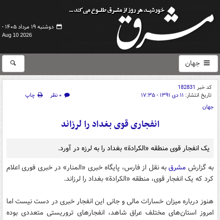
دوشنبه ۱۹ مرداد ۱۴۰۵ -
Aug 10 2026
جهان
کد خبر
182831
تاریخ انتشار:
۱۱ دی ۱۳۹۱ - ۱۷:۳۵
۰ نظر
چاپ
جهان
انفجاری قوی بغداد را لرزاند
یک انفجار قوی منطقه «الکرادة» بغداد را به لرزه در آورد.
به گزارش
مشرق
به نقل از فارس، پایگاه خبری «المنار» در خبری فوری اعلام
کرد که یک انفجار قوی، منطقه «الکرادة» بغداد را لرزاند.
هنوز درباره میزان خسارات مالی و جانی این انفجار خبری در دست نیست اما
امروز استان‌های مختلف عراق شاهد، انفجارهای تروریستی متعددی بوده