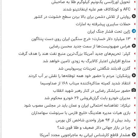
تحویل اورژانسی یک‌ونیم کیلوگرم طلا به صاحبش
AFC و کونکاکاف هم علیه اینفانتینو شدند
روایتی از تلاش دشمن برای بالا بردن سطح خشونت در کشور
حملات سایبری پیشرفته به امارات
ژاپن تحت فشار جنگ ایران
۱۳ میلیارد دلار خسارت؛ خرج سنگین ایران روی دست پنتاگون
هراس صهیونیست‌ها از سمت جدید محسن رضایی
کپلر: تحریم‌های جدید آمریکا بزرگ‌ترین منبع نفت هند را هدف گرفت
منابع افزایش اعتبار کالابرگ به زودی تامین خواهد شد
گلزن قدبلند شگفتی تمرینات پرسپولیس شد
پزشکیان: مردم با حضور خود همه توطئه‌ها را نقش بر آب کردند
انتقاد شدید کمیته مذاکره‌کننده میناب ۱۶۸ از صداوسیما
حضور سرلشکر رضایی در کنار رهبر شهید انقلاب
مدیران خودرو بابت گران‌فروشی ۲۶ خودرو محکوم شد
نیکزاد: تفاهنامه احتمالی ایران و عمان باید در مجلس مصوب شود
بازی هیات مدیره هلدینگ خلیج فارس با سرنوشت سهامداران
رشد بیش از ۹۴ هزار واحدی شاخص کل بورس
چرا در بازار جهانی دلار ضعیف و طلا قوی شد؟
هشدار قاطع کارشناس ایرانی به ماجراجویی مجدد آمریکا