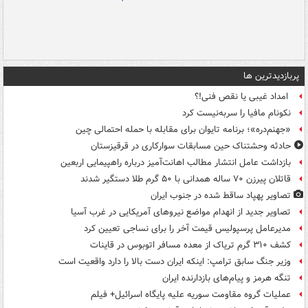
پربازدیدترین ها
امداد غیبی یا نقص فنی!؟
نکونام مافیا را سربه‌نیست کرد
«جهنم‌دره»؛ برنامه تایوان برای مقابله با حمله احتمالی چین
حادثه وحشتناک حین مسابقات سوارکاری در قرقیزستان
بازداشت عامل انتشار مطالب اهانت‌آمیز درباره راهپیمایی اربعین
قاتلان پیرزن ۷۰ ساله همدانی با ۵۰ گرم طلا دستگیر شدند
تصاویر پهپاد ساقط شده در جنوب ایران
تصاویر جدید از انهدام مواضع نیروهای آمریکایی در غرب آسیا
مدیرعامل پرسپولیس قیمت آخر را برای نساجی تعیین کرد
کشف ۳۱۰ گرم تریاک از معده مسافر اتوبوس در قاینات
وزیر جنگ سابق ترامپ: اینکه ایران دست بالا را دارد واقعیت است
تنگه هرمز و پیام‌های بازدارنده ایران
عملیات گروه مقاومت سوریه علیه پایگاه اسرائیل+ فیلم