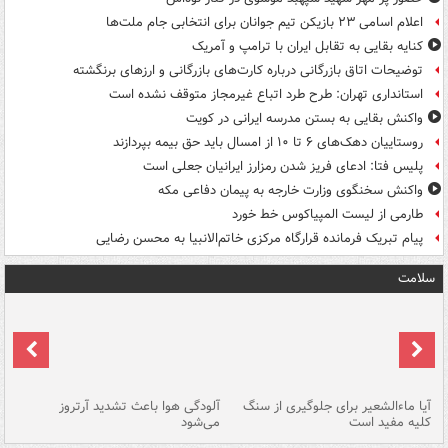
اعلام اسامی ۲۳ بازیکن تیم جوانان برای انتخابی جام ملت‌ها
کنایه بقایی به تقابل ایران با ترامپ و آمریک
توضیحات اتاق بازرگانی درباره کارت‌های بازرگانی و ارزهای برنگشته
استانداری تهران: طرح طرد اتباع غیرمجاز متوقف نشده است
واکنش بقایی به بستن مدرسه ایرانی در کویت
روستاییان دهک‌های ۶ تا ۱۰ از امسال باید حق بیمه بپردازند
پلیس فتا: ادعای فریز شدن رمزارز ایرانیان جعلی است
واکنش سخنگوی وزارت خارجه به پیمان دفاعی مکه
طارمی از لیست المپیاکوس خط خورد
پیام تبریک فرمانده قرارگاه مرکزی خاتم‌الانبیا به محسن رضایی
سلامت
آیا ماءالشعیر برای جلوگیری از سنگ
آلودگی هوا باعث تشدید آرتروز
حذ
کلیه مفید است
می‌شود
کل