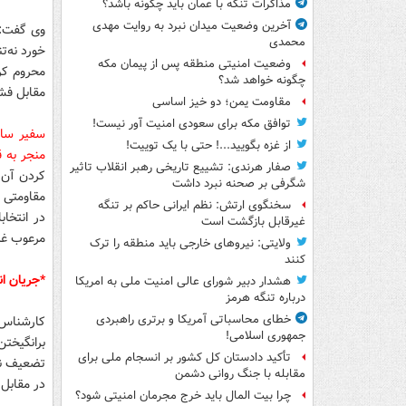
مذاکرات تنگه با عمان باید چگونه باشد؟
آخرین وضعیت میدان نبرد به روایت مهدی
وی گفت: 
محمدی
خورد نه‌ت
وضعیت امنیتی منطقه پس از پیمان مکه
محروم کر
چگونه خواهد شد؟
مقابل فشا
مقاومت یمن؛ دو خیز اساسی
توافق مکه برای سعودی امنیت آور نیست!
سفیر سابق
از غزه بگویید...! حتی با یک توییت!
منجر به ق
صفار هرندی: تشییع تاریخی رهبر انقلاب تاثیر
کردن آن و
شگرفی بر صحنه نبرد داشت
مقاومتی و
سخنگوی ارتش: نظم ایرانی حاکم بر تنگه
در انتخا
غیرقابل بازگشت است
مرعوب غر
ولایتی: نیروهای خارجی باید منطقه را ترک
کنند
*جریان ان
هشدار دبیر شورای عالی امنیت ملی به امریکا
درباره تنگه هرمز
خطای محاسباتی آمریکا و برتری راهبردی
کارشناس 
جمهوری اسلامی!
برانگیختن
تأکید دادستان کل کشور بر انسجام ملی برای
تضعیف نما
مقابله با جنگ روانی دشمن
در مقابل 
چرا بیت المال باید خرج مجرمان امنیتی شود؟