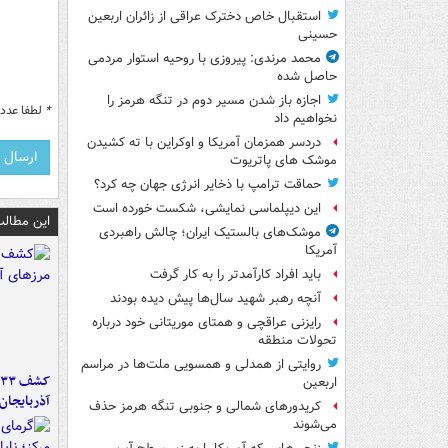
استقبال خاص دخترک عراقی از زائران اربعین
حسینی
محمد مرندی: پیروزی با روحیه استوار مردمی
حاصل شده
اجازه باز شدن مسیر دوم در تنگه هرمز را
*
لطفا عدد م
نخواهیم داد
دردسر همزمان آمریکا و اوکراین با ته کشیدن
موشک های پاتریوت
حماقت ترامپ با ذخایر انرژی جهان چه کرد؟
این دیپلماسی نمایشی، شکست خورده است
این مطالب
موشک‌های بالستیک ایران؛ چالش راهبردی
آمریکا
باید افراد کارآمدتر را به کار گرفت
آنچه رهبر شهید سال‌ها پیش دیده بودند
رایزنی عراقچی و همتای موریتانی خود درباره
تحولات منطقه
روایتی از همدلی و همسویی ملت‌ها در مراسم
اربعین
آذربایجان
کریدورهای شمالی و جنوبی تنگه هرمز حذف
می‌شوند