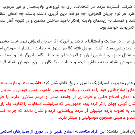
شرکت گسترده مردم در انتخابات، رای به نیروهای ولایت‌مدار و غیر مرعوب د
طرد هر نوع جریان انحرافی، چه مواضع دین گریزی داشته باشند چه ادعای انتظا
شند و تمسک به ریسمان ولایت راه‌کار ناامید ساختن دشمن و در نتیجه آغاز عق
حریم‌ها خواهد بود.
 ایران در مکزیک و استرالیا با تاکید بر این‌که اگر جریان انحرافی نبود شاید دشمن
بودن فتنه امیدی نمی‌بست، گفت: عوامل فتنه 88 نیز هنوز به حمایت استکبار از 
تقلال جمهوری اسلامی ایران از قدرت‌ها را به خاطر نگاه مادی‌گرایانه و ضعف ب
ی خویش نقطه ضعف تلقی کرده و حمایت بیگانگان را برای خویش نقطه قوت 
عالی مدیریت استراتژیک با مرور تاریخ خاطرنشان کرد:
فاشیست‌ها و نازیست‌ها 
دعای اصلاح‌طلبی خود را به قدرت رسانده و سپس ماهیت اصلی خویش را نمایان 
 ادعای اصلاح طلبی و طرفداری از جامعه مدنی و مردم سالاری دارند یا طرف
ن گوش جهان را کر کرده بود، جمهوریتی که سرنوشت انتخابات را تفاوت یک رای 
، به تفاوت یازده میلیونی آرا مردم بی‌اعتنایی کرده و نشان دادند که جز به 
ند و ماهیتی همچون موسولینی و هیتلر دارند.
یان اذعان داشت:
این افراد متاسفانه اصلاح طلبی را در دوری از معیارهای اسلامی 