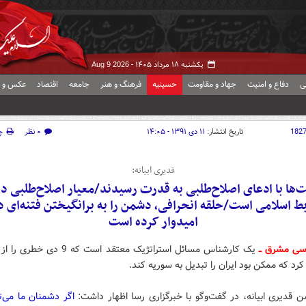
یکشنبه ۱۸ مرداد ۱۴۰۵ -
Aug 9 2026
ی
دفاع و امنیت
جهاد و مقاومت
حسینیه
فرهنگ و هنر
جامعه
اقتصاد
عکس و ف
182
تاریخ انتشار:
۱۱ دی ۱۳۹۱ - ۱۴:۰۵
۰ نظر
چ
قدیری ابیانه:
ها با ادعای اصلاح‌طلبی به قدرت رسیدند/معیار اصلاح‌طلبی د
ط اسلامی است/حلقه انحرافی، دشمن را به برانگیختن فتنه‌ای د
امیدوار کرده است
سی مشرق ــ
یک کارشناس مسائل استراتژیک معتقد است که 
 کرد که ممکن بود ایران را تبدیل به سوریه کند.
قدیری ابیانه، در گفت‌وگو با خبرگزاری رسا اظهار داشت:
اگر دشمنان ما می‌ت