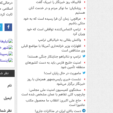
قالیباف روز خبرنگار را تبریک گفت
درحالی‌ک
اسلامی م
پزشکیان: ما نوکر مردم و در خدمت آنان
هستیم
ثابت کرد
عراقچی: زمان آن فرا رسیده است که به خود
متکی باشیم
ترامپ التماس‌کننده توافقی است که خود
ویران کرد
واکنش بقائی به خیالبافی ترامپ
اظهارات وزیر خزانه‌داری آمریکا با مواضع قبلی
وی متناقض است
ترامپ و نتانیاهو جنایتکار جنگی هستند!
امنیت خلیج فارس باید به دست کشورهای
منطقه تأمین شود
نظر شم
ماموریت در حال پایان است!
نشست خبری رئیس‌جمهور همزمان با روز
خبرنگار برگزار می‌شود
نام
سخنگوی کمیسیون امنیت ملی مجلس:
چارچوب کلی تفاهم با عمان مشخص شده است
ایمیل
حاج علی اکبری: انقلاب ما محصول مکتب
عاشورا است
نظر شما 
دست بالای ایران در مذاکرات جاری!