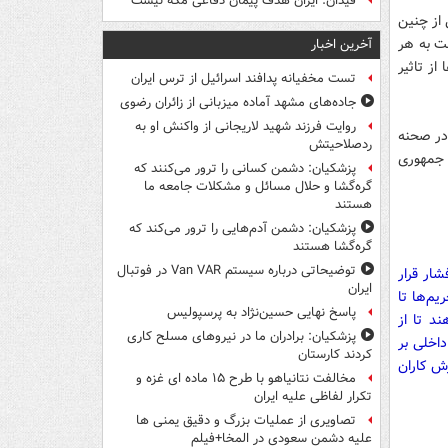
فیدان: ایران هدف پیمان دفاعی مکه نیست
 از چنین
ت به هر
آخرین اخبار
از تاثیر
تست مخفیانه پدافند اسرائیل از ترس ایران
جاده‌های مشهد آماده میزبانی از زائران رضوی
روایت فرزند شهید لاریجانی از واکنش او به
دی با حضور مردم در صحنه
ردصلاحیتش
 جمهوری
پزشکیان: دشمن کسانی را ترور می‌کنند که
گره‌گشا و حلال مسائل و مشکلات جامعه ما
هستند
پزشکیان: دشمن آدم‌هایی را ترور می‌کند که
گره‌گشا هستند
توضیحاتی درباره سیستم Van VAR در فوتبال
شار قرار
ایران
اشت: این تحریم‌ها تا
پاسخ نهایی حسین‌نژاد به پرسپولیس
ند تا از
پزشکیان: برادران ما در نیروهای مسلح کاری
اخلی بر
کردند کارستان
زش کاران
مخالفت نتانیاهو با طرح ۱۵ ماده ای غزه و
تکرار لفاظی علیه ایران
تصاویری از عملیات بزرگ و دقیق یمنی ها
علیه دشمن سعودی در المخا+فیلم