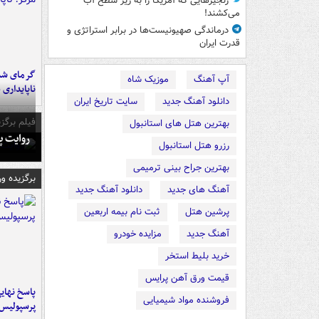
زنجیرهایی که آمریکا را به زیر سطح آب
می‌کشند!
درماندگی صهیونیست‌ها در برابر استراتژی و
قدرت ایران
گرمای شدی
آپ آهنگ
موزیک شاه
ناپایداری 
دانلود آهنگ جدید
سایت تاریخ ایران
فیلم برگزی
بهترین هتل های استانبول
روایت پ
رزرو هتل استانبول
بهترین جراح بینی ترمیمی
برگزیده و
آهنگ های جدید
دانلود آهنگ جدید
پرشین هتل
ثبت نام بیمه اربعین
آهنگ جدید
مزایده خودرو
خرید بلیط استخر
قیمت ورق آهن پرایس
پاسخ نهایی
فروشنده مواد شیمیایی
پرسپولیس