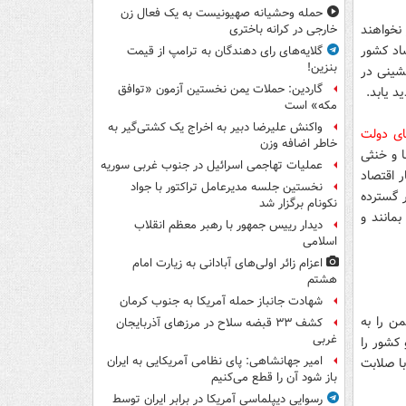
حمله وحشیانه صهیونیست به یک فعال زن
نخواهند
خارجی در کرانه باختری
صاد کشور
گلایه‌های رای دهندگان به ترامپ از قیمت
بنزین!
شینی در
گاردین: حملات یمن نخستین آزمون «توافق
د یابد.
مکه» است
واکنش علیرضا دبیر به اخراج یک کشتی‌گیر به
های دولت
خاطر اضافه وزن
ا و خنثی
عملیات تهاجمی اسرائیل در جنوب غربی سوریه
ر اقتصاد
نخستین جلسه مدیرعامل تراکتور با جواد
ر گسترده
نکونام برگزار شد
مانند و
دیدار رییس جمهور با رهبر معظم انقلاب
اسلامی
اعزام زائر اولی‌های آبادانی به زیارت امام
هشتم
شهادت جانباز حمله آمریکا به جنوب کرمان
ن را به
کشف ۳۳ قبضه سلاح در مرزهای آذربایجان
غربی
 کشور را
امیر جهانشاهی: پای نظامی آمریکایی به ایران
با صلابت
باز شود آن را قطع می‌کنیم
رسوایی دیپلماسی آمریکا در برابر ایران توسط