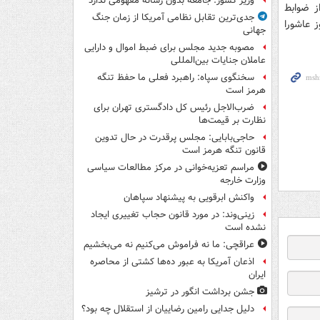
وزیر کشور: جامعه بدون رسانه مفهومی ندارد
ز ضوابط
جدی‌ترین تقابل نظامی آمریکا از زمان جنگ
 عاشورا
جهانی
مصوبه جدید مجلس برای ضبط اموال و دارایی
عاملان جنایات بین‌المللی
سخنگوی سپاه: راهبرد فعلی ما حفظ تنگه
هرمز است
ضرب‌الاجل رئیس کل دادگستری تهران برای
نظارت بر قیمت‌ها
حاجی‌بابایی: مجلس پرقدرت در حال تدوین
قانون تنگه هرمز است
مراسم تعزیه‌خوانی در مرکز مطالعات سیاسی
وزارت خارجه
واکنش ابرقویی به پیشنهاد سپاهان
زینی‌وند: در مورد قانون حجاب تغییری ایجاد
نشده است
عراقچی: ما نه فراموش می‌کنیم نه می‌بخشیم
اذعان آمریکا به عبور ده‌ها کشتی از محاصره
ایران
جشن برداشت انگور در ترشیز
دلیل جدایی رامین رضاییان از استقلال چه بود؟