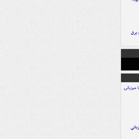
 برق
A با میزبانی