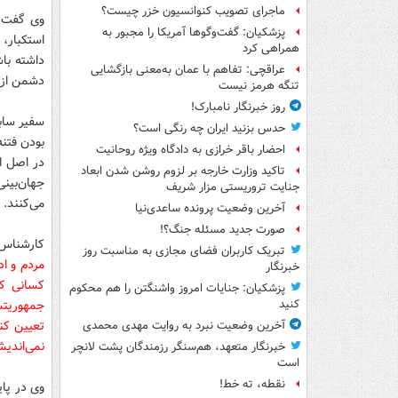
ماجرای تصویب کنوانسیون خزر چیست؟
وی گفت: 
پزشکیان: گفت‌وگوها آمریکا را مجبور به
استکبار، 
همراهی کرد
داشته با
عراقچی: تفاهم با عمان به‌معنی بازگشایی
دشمن از ت
تنگه هرمز نیست
روز خبرنگار نامبارک!
سفیر سابق
حدس بزنید ایران چه رنگی است؟
احضار باقر خرازی به دادگاه ویژه روحانیت
در اصل اس
تاکید وزارت خارجه بر لزوم روشن شدن ابعاد
جهان‌بین
جنایت تروریستی مزار شریف
می‌کنند.
آخرین وضعیت پرونده ساعدی‌نیا
صورت جدید مسئله جنگ؟!
کارشناس 
تبریک کاربران فضای مجازی به مناسبت روز
مردم و ا
خبرنگار
کسانی که
پزشکیان: جنایات امروز واشنگتن را هم محکوم
جمهوریتشا
کنید
تعیین کند
آخرین وضعیت نبرد به روایت مهدی محمدی
نمی‌اندیش
خبرنگار متعهد، هم‌سنگر رزمندگان پشت لانچر
است
نقطه، ته خط!
وی در پا