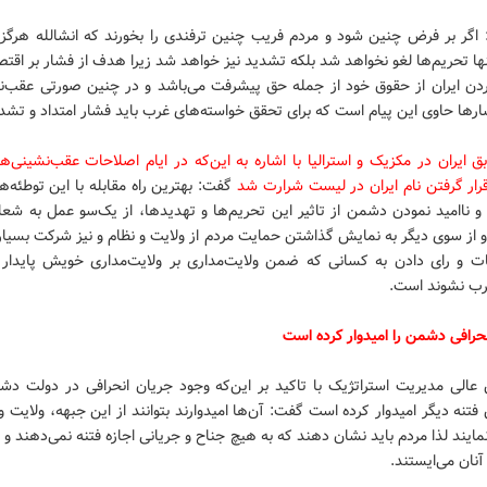
اگر بر فرض چنین شود و مردم فریب چنین ترفندی را بخورند که انشالله هرگز 
نها تحریم‌ها لغو نخواهد شد بلکه تشدید نیز خواهد شد زیرا هدف از فشار بر اقت
دن ایران از حقوق خود از جمله حق پیشرفت می‌باشد و در چنین صورتی عقب‌ن
رها حاوی این پیام است که برای تحقق خواسته‌های غرب باید فشار امتداد و تشدی
 ایران در مکزیک و استرالیا با اشاره به این‌که در ایام اصلاحات عقب‌نشینی‌
رار گرفتن نام ایران در لیست شرارت شد
گفت: بهترین راه مقابله با این توطئه‌ه
 ناامید نمودن دشمن از تاثیر این تحریم‌ها و تهدیدها، از یک‌سو عمل به شعا
 از سوی دیگر به نمایش گذاشتن حمایت مردم از ولایت و نظام و نیز شرکت بسیا
بات و رای دادن به کسانی که ضمن ولایت‌مداری بر ولایت‌مداری خویش پایدار ب
ب نشوند است.
حرافی دشمن را امیدوار کرده است
عالی مدیریت استراتژیک با تاکید بر این‌که وجود جریان انحرافی در دولت دشم
 فتنه دیگر امیدوار کرده است گفت: آن‌ها امیدوارند بتوانند از این جبهه، ولایت و
یند لذا مردم باید نشان دهند که به هیچ جناح و جریانی اجازه فتنه نمی‌دهند و 
آنان می‌ایستند.