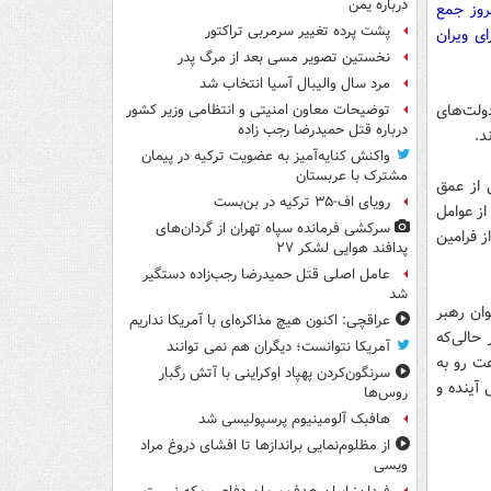
درباره یمن
روز جمع
پشت پرده تغییر سرمربی تراکتور
ی ویران
نخستین تصویر مسی بعد از مرگ پدر
مرد سال والیبال آسیا انتخاب شد
دولت‌های
توضیحات معاون امنیتی و انتظامی وزیر کشور
درباره قتل حمیدرضا رجب زاده
د.
واکنش کنایه‌آمیز به عضویت ترکیه در پیمان
مشترک با عربستان
 از عمق
رویای اف-۳۵ ترکیه در بن‌بست
از عوامل
سرکشی فرمانده سپاه تهران از گردان‌های
 فرامین
پدافند هوایی لشکر ۲۷
عامل اصلی قتل حمیدرضا رجب‌زاده دستگیر
شد
ان رهبر
عراقچی: اکنون هیچ مذاکره‌ای با آمریکا نداریم
حالی‌که
آمریکا نتوانست؛ دیگران هم نمی توانند
عت رو به
سرنگون‌کردن پهپاد اوکراینی با آتش رگبار
آینده و
روس‌ها
هافبک آلومینیوم پرسپولیسی شد
از مظلوم‌نمایی براندازها تا افشای دروغ مراد
ویسی