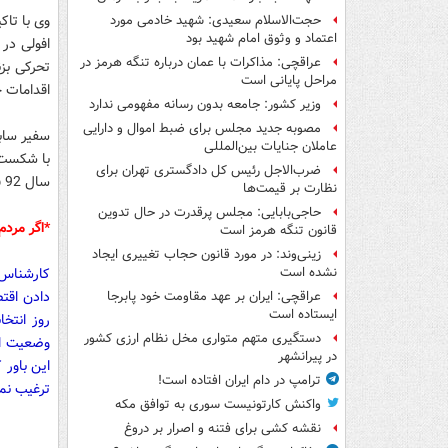
وی با تاک
حجت‌الاسلام سعیدی: شهید خادمی مورد
اعتماد و وثوق امام شهید بود
افولی در
عراقچی: مذاکرات با عمان درباره تنگه هرمز در
تحرکی بزن
مراحل پایانی است
اقدامات 
وزیر کشور: جامعه بدون رسانه مفهومی ندارد
مصوبه جدید مجلس برای ضبط اموال و دارایی
عاملان جنایات بین‌المللی
با شکست 
ضرب‌الاجل رئیس کل دادگستری تهران برای
سال 92 فتنه جدیدی به راه بیاندازند.
نظارت بر قیمت‌ها
حاجی‌بابایی: مجلس پرقدرت در حال تدوین
*اگر مردم
قانون تنگه هرمز است
زینی‌وند: در مورد قانون حجاب تغییری ایجاد
کارشناس ع
نشده است
عراقچی: ایران بر عهد مقاومت خود پابرجا
ایستاده است
روز انتخا
دستگیری متهم متواری مخل نظام ارزی کشور
وضعیت اق
در پیرانشهر
این باور 
ترامپ در دام ایران افتاده است!
ترغیب نما
واکنش کارتونیست سوری به توافق مکه
نقشه کشی برای فتنه و اصرار بر دروغ