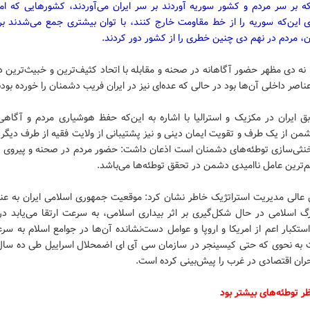
 که بر سر مردم و کشور سوریه آوردند بر سر ایران می‌آوردند، کشورهایی که ام
ی این‌که سوریه را از خط مقاومت خارج کنند، با توان بیشتری جمع می‌شدند برا
ن، مردم در نهم دی چنین خطری را از کشور دور کردند.
ه دی مظهر حضور آگاهانه در صحنه و مقابله با اتحاد کثیف‌ترین و خبیث‌ترین 
ناصر داخلی آن‌ها بود در حالی که عده‌ای نیز در ایران فریب دشمنان را خورده بودن
ق ایران در مکزیک و استرالیا با اشاره به این‌که حفظ هوشیاری مردم و آگاهی
ن از یک طرف و تقویت ایمان دینی و نیز پشتیبانی از ولایت فقیه از طرف دیگر 
خنثی‌سازی توطئه‌های دشمنان است اذعان داشت: حضور مردم در صحنه و پیروی از
‌ترین عامل ناامیدی دشمن در تحقق توطئه‌ها می‌باشد.
عالی مدیریت استراتژیک خاطر نشان کرد: موقعیت جمهوری اسلامی ایران به عنو
گ اسلامی در حال شکل‌گیری بر اثر بیداری اسلامی، به سرعت ارتقا می‌یابد در 
تکبار اعم از امریکا و اروپا و عوامل دست‌نشانده آن‌ها در جوامع اسلام به سر
 به نحوی که حتی کیسینجر در سازمان سی آی ای اضمحلال اسراییل طی ده سال 
ران اقتصادی در غرب را پیش‌بینی کرده است.
ظر توطئه‌های بیشتر بود