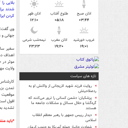
بلایی را
شدند برا
اذان صبح
طلوع آفتاب
اذان ظهر
کردن ایرا
۱۲:۱۰
۰۵:۱۸
۰۳:۴۴
وی گفت: ن
جهانی و ع
غروب خورشید
اذان مغرب
نیمه‌شب شرعی
۲۳:۲۳
۱۹:۲۰
۱۹:۰۱
سفیر ساب
اهداف دشم
موثر در 
ولایت مهم
تازه های سیاست
کارشناس 
روایت فرزند شهید لاریجانی از واکنش او به
تمدن بزر
ردصلاحیتش
موقعیت اس
پزشکیان: دشمن کسانی را ترور می‌کنند که
افول است
گره‌گشا و حلال مسائل و مشکلات جامعه ما
تشدید بح
هستند
دیدار رییس جمهور با رهبر معظم انقلاب
اسلامی
*باید منت
شهادت جانباز حمله آمریکا به جنوب کرمان