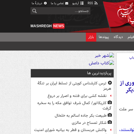
RSS
آرشیو
تماس با ما
دربارهٔ ما
MASHREGH
NEWS
یلم
دیدگاه
پیوندها
بازار
اپ
پربازدیدترین ها
وری از
ترس کارشناس کویتی از تسلط ایران بر تنگۀ
یگر
هرمز
نقشه کشی برای فتنه و اصرار بر دروغ
کاریکاتور/ کمال شرف توافق مکه را به سخره
گرفت
9 دی خطری را از سر ملت
طبیعت بکر جاده اسالم به خلخال
شکار تمساح در مالزی
وانستند،
واکنش عربستان و قطر به بیانیه شورای امنیت