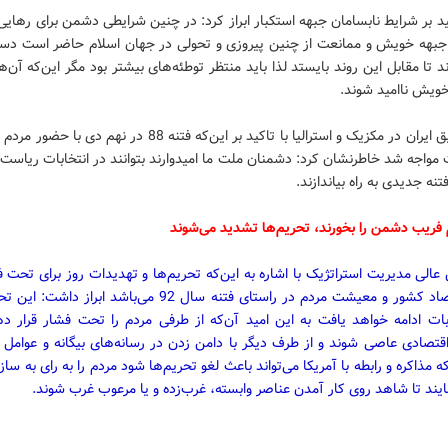
ید بر شرایط نابسامان جبهه استکبار ابراز کرد: در چنین شرایطی دشمن برای رهایی
 جبهه خویش و ممانعت از چنین پیروزی و تحولی در جهان اسلام حاضر است دس
د تا مقابل این روند بایستد لذا باید منتظر توطئه‌های بیشتر بود مگر این‌که آن‌ها 
خویش ناامید شوند.
سفیر سابق ایران در مکزیک و استرالیا با تاکید بر این‌که فتنه 88 در نهم 
مواجه شد خاطرنشان کرد: دشمنان ملت ما امیدوارند بتوانند در انتخابات ریاست
 فریب دشمن را بخورند، تحریم‌ها تشدید می‌شوند
الی مدیریت استراتژیک با اشاره به این‌که تحریم‌ها و تهدیدات روز برای تحت ف
دادن اقتصاد کشور و معیشت مردم در راستای فتنه سال 92 می‌باشد ابراز د
بات ادامه خواهد یافت به این امید آن‌که از طرفی مردم را تحت فشار قرار ده
تصادی عاصی شوند و از طرف دیگر با دامن زدن در رسانه‌های بیگانه و عوامل د
که مذاکره و رابطه با آمریکا می‌تواند باعث لغو تحریم‌ها شود مردم را به رای به سا
یند تا شاهد روی کار آمدن عناصر وابسته، غرب‌زده و یا مرعوب غرب شوند.