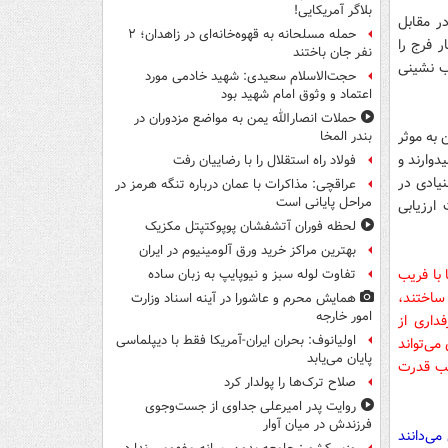
بلاگر آمریکایی!
ر مقابل
حمله مسلحانه به قهوه‌خانه‌ای در زاهدان؛ ۲
ر فرج را
نفر جان باختند
ب نشینی
حجت‌الاسلام سعیدی: شهید خادمی مورد
اعتماد و وثوق امام شهید بود
حملات انصارالله یمن به مواضع مزدوران در
 به موثر
بندر المخا
خویش امیدوارند و
فولاد راه استقلال را با رضاییان رفت
نیادی در
عراقچی: مذاکرات با عمان درباره تنگه هرمز در
مراحل پایانی است
ارزیابی
لحظه فوران آتشفشان پوپوکتپتل مکزیک
بهترین مراکز خرید ورق آلومینیوم در ایران
با فریب
تفاوت لوله سبز و نیوپایپ به زبان ساده
ساختند،
همایش محرم و عاشورا در آینه اسناد وزارت
امور خارجه
داری از
اولیانوف: بحران ایران-آمریکا فقط با دیپلماسی
می‌تواند
پایان می‌یابد
کسب قدرت
صلاح ترک‌ها را پولدار کرد
روایت پدر امیرعلی جداوی از جست‌وجوی
فرزندش در میان آوار
می‌دانند