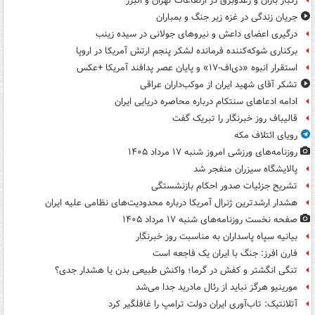
رگبار باران و رعدوبرق در ارتفاعات تهران و البرز
جریان زندگی در غزه زیر جنگ و بمباران
درگیری اعضای داعش و نیروهای جولانی در سیده زینب
برکناری شوکه‌کننده فرمانده لشکر پنجم ارتش آمریکا در اروپا
استقرار انبوه «دی‌اف‑۱۷» و پایان عصر پدافند آمریکا +عکس
تشکر آقای شهید ایران از موکب‌داران عراقی
ادامه ادعاهای سنتکام درباره محاصره دریایی ایران
قالیباف روز خبرنگار را تبریک گفت
رویای ائتلاف مکه
روزنامه‌های ورزشی امروز ‌شنبه ۱۷ مرداد ۱۴۰۵
پالایشگاه سیزران منفجر شد
تشریح جزئیات صدور احکام بازنشستگی
هشدار ارشدترین ژنرال آمریکا درباره محدودیت‌های نظامی علیه ایران
صفحه نخست روزنامه‌های شنبه ۱۷ مرداد ۱۴۰۵
بیانیه سپاه پاسداران به مناسبت روز خبرنگار
فارن افرز: جنگ با ایران یک فاجعه است
تنگی انگشتر و کفش در گرما؛ واکنش طبیعی بدن یا هشدار جدی؟
مورینیو هرگز نباید از رئال مادرید جدا می‌شد
آتلانتیک: تاب‌آوری ایران دولت ترامپ را غافلگیر کرد