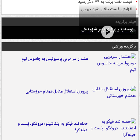
قیمت نفت برنت به ۷۹ دلار رسید
افزایش قیمت طلا و نقره جهانی
فیلم برگزیده
بوسه‌ پدر بر پای پسر شهیدش
برگزیده ورزشی
هشدار سرمربی پرسپولیس به جاسوس تیم
پیروزی استقلال مقابل همنام خوزستانی
حمله تند فیگو به اینفانتینو: دروغگو، پَست‌ و
حیله‌گر!