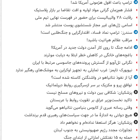
ترامپ باعث افول هژمونی آمریکا شد!
فشار هم‌زمان گرانی مواد اولیه و افت تقاضا بر بازار پلاستیک
رقابت ۲۸ والیبالیست برای حضور در فهرست نهایی تیم ملی
اسامی ژل‌های غیر مجاز شستشوی پوست منتشر شد
سندرز: ترامپ نماد فساد، اقتدارگرایی و جنگ‌طلبی است!
مراقب علائم هپاتیت باشید!
ادامه جنگ تا روی کار آمدن دولت جدید در آمریکا!
باغچه‌های خانگی در کاهش خطر ابتلا به دیابت موثرند
نگرانی تل‌آویو از گسترش پرونده‌های جاسوسی مرتبط با ایران
نیویورک تایمز: غرب تمایلی به تجهیز اوکراین به موشک‌های رهگیر ندارد
آیا از نفوذ نتانیاهو در واشنگتن کاسته شده است؟
توافق پرو و مکزیک بر سر ازسرگیری روابط دیپلماتیک
پزشکیان: شکافی بین دولت و نیروهای مسلح نیست
تاکید نخست‌وزیر عراق بر تقویت روابط با عربستان
وقتی رسانه عبری از کابوس بنیامین نتانیاهو می‌گوید
هیچ دولتی به اندازۀ ما در جهت سیاست‌های رهبری قدم برنداشت
پزشکیان: هرگز استعفا نداده‌ام و نخواهم داد
تجاوزات مجدد رژیم صهیونیستی به جنوب لبنان
حمله به ۱۵ نفتکش‌ اماراتی از ابتدای جنگ