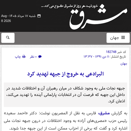
شنبه ۱۷ مرداد ۱۴۰۵ -
Aug
8 2026
جهان
کد خبر
182748
تاریخ انتشار:
۱۱ دی ۱۳۹۱ - ۱۳:۳۷
۰ نظر
چاپ
جهان
البرادعی به خروج از جبهه تهدید کرد
جبهه نجات ملی به وجود شکاف در میان رهبران آن و اختلافات شدید در
داخل این جهبه که فرصت آن در انتخابات پارلمانی آینده را تهدید می‌کند،
اذعان کرد.
به گزارش
مشرق،
فارس به نقل از المصریون نوشت: دکتر «احمد سعید»
رئیس حزب «مصری‌های آزاد» به وجود اختلافات در درون جبهه نجات ملی
اشاره کرد و گفت که برخی از احزاب ممکن است از این جبهه جدا شوند.