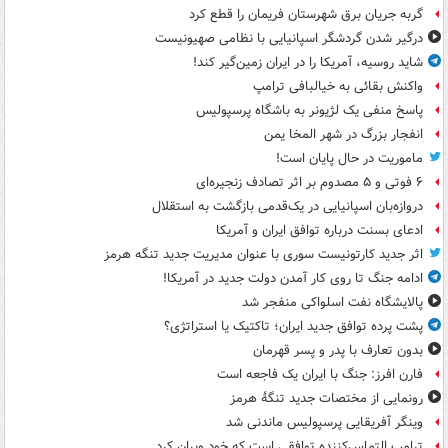
گربه جریان برق شهرستان فریمان را قطع کرد
درگیر شدن گردشگر اسپانیایی با نظامی صهیونیست
شاید روسیه، آمریکا را در ایران زمین‌گیر کند!
واکنش بقائی به خیالبافی ترامپ
پاسخ منفی یک لژیونر به باشگاه پرسپولیس
انفجار بزرگ در شهر المخا یمن
ماموریت در حال پایان است!
۶ فوتی و ۵ مصدوم بر اثر تصادف زنجیره‌ای
دروازه‌بان اسپانیایی در یک‌قدمی بازگشت به استقلال
ادعای بسنت درباره توافق ایران و آمریکا
اثر جدید کارتونیست سوری با عنوان مدیریت جدید تنگه هرمز
ادامه جنگ تا روی کار آمدن دولت جدید در آمریکا!
پالایشگاه نفت اسلواکی منفجر شد
پشت پرده توافق جدید ایران؛ تاکتیک یا استراتژی؟
بدون تعارف با پدر و پسر قهرمان
فارن افرز: جنگ با ایران یک فاجعه است
رونمایی از مختصات جدید تنگۀ هرمز
وینگر آفریقایی پرسپولیس ماندنی شد
ترامپ التماس‌کننده توافقی است که خود ویران کرد