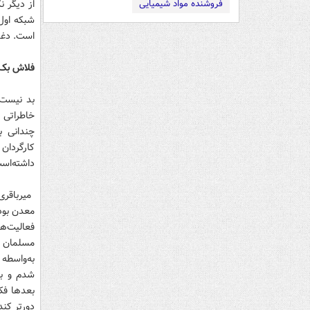
از دیگر 
فروشنده مواد شیمیایی
شبکه اول 
است. دغدغ
فلاش بک؛
بد نیست 
خاطراتی 
چندانی ب
کارگردان
داشته‌است
معدن بود،
فعالیت‌ها
مسلمان گ
به‌واسطه
شدم و به
بعدها فک
دورتر کند.