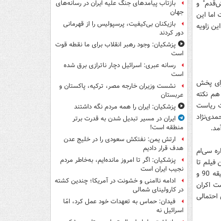
ش‌قدم" و
بازتاب پیامدهای جنگ علیه ایران در رسانه‌های
جهان
 اما این
بازیکنان بی‌کیفیت، پرسپولیس را از قهرمانی
رصت بروز و ظهور پیدا نکرد. باید منتظر ماند و دید نوروز92 از این زاویه
دور کردند
پزشکیان: وجود رهبر انقلاب برای ما نقطه قوت
است
رسانه عبری: اسرائیل دچار ناترازی برق شده
است
رای پخش
نشست وزیران خارجه مصر، ترکیه، پاکستان و
‌ای طنز با محور داستانی "رئیس جمهور شدن یک روستایی" در آستانه سال 92 هم نکته
عربستان
ت ریاست
پزشکیان: ایران را همه مردم نگه داشتند
مدی‌نژاد
ایران در مسیر تبدیل شدن به قدرت برتر
مد.
منطقه است!
ارتش یمن: نفتکش سعودی را در خلیج عدن
هدف قرار دادیم
ه سی‌ام
پزشکیان: اگر تا امروز مانده‌ایم، به‌خاطر مردم
 فیلم تا
نجیب ایران است
آستانه اکران عمومی پیش رفت و حتی تبلیغات میدانی آن هم آغاز شده بود، اما در دقیقه 90 و
ادامه ناامنی و خشونت در آمریکا؛ چندین کشته
ت اکران
در کارولینای شمالی
احتمالی
فیدان: حماس به تعهدات خود عمل کرد، امّا
اسرائیل نه