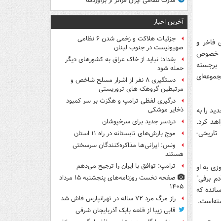
قدرت نظامی ایران فراتر از برآوردها
آخرین اخبار
جزئیات هلاکت و زخمی شدن ۶ نظامی
گفت‌وگویی اعلام کرد: داود میرباقری برای نوروز 92 اثری فاخر و
صهیونیست در جنوب لبنان
ر خصوص
بغداد: نباید از خاک عراق به کشورهای دیگر
 برجسته
حمله شود
 شاهد ساخت مجموعه‌ای
دستگیری ۸ نفر از اشرار مسلح شاخص و
مرتبطین گروهک های تروریستی
درگیری لفظی ترامپ و هگزث بر سر کمبود
ید را به
ذخایر موشکی
اهد کرد.
دردسر جدید برای سرخپوشان
 تاریخی-
موج بارش‌های تابستانه در راه ۱۱ استان
ونس: ایرانی‌ها مذاکره‌کنندگان سرسختی
هستند
ترامپ: توافق با ایران را ترجیح می‌دهم
زی به او
م برفی"
صفحه نخست روزنامه‌های پنجشنبه ۱۵ مرداد
۱۴۰۵
سانده که
راز مرگ مرد ۷۲ ساله در تهرانپارس فاش شد
شته‌است.
قابی زیبا از قلعه بابک آذربایجان شرقی