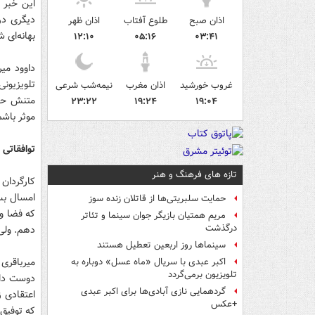
این خبر ر
دیگری در 
اذان صبح
طلوع آفتاب
اذان ظهر
بهانه‌ای 
۱۲:۱۰
۰۵:۱۶
۰۳:۴۱
داوود میر
تلویزیون
غروب خورشید
اذان مغرب
نیمه‌شب شرعی
متنش حضو
۲۳:۲۲
۱۹:۲۴
۱۹:۰۴
موثر باشم
توافقاتی
تازه های فرهنگ و هنر
کارگردان 
امسال بس
حمایت سلبریتی‌ها از قاتلان زنده سوز
که فضا و 
مریم همتیان بازیگر جوان سینما و تئاتر
درگذشت
دهم. ولی 
سینماها روز اربعین تعطیل هستند
میرباقری
اکبر عبدی با سریال «ماه عسل» دوباره به
تلویزیون برمی‌گردد
دوست داش
گردهمایی نازی آبادی‌ها برای اکبر عبدی
اعتقادی ز
+عکس
که توفیق