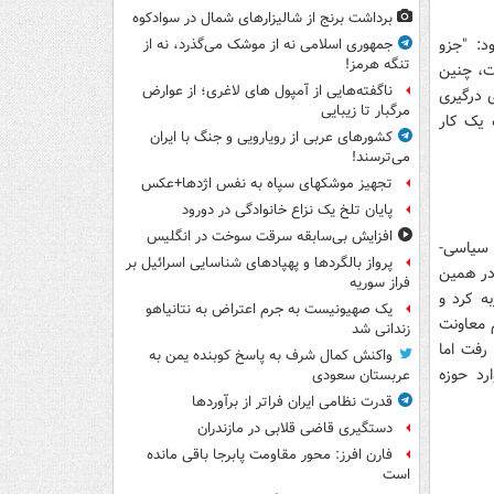
برداشت برنج از شالیزارهای شمال در سوادکوه
د: "جزو
جمهوری اسلامی نه از موشک می‌گذرد، نه از
تنگه هرمز!
ست، چنین
ناگفته‌هایی از آمپول های لاغری؛ از عوارض
 درگیری
مرگبار تا زیبایی
 یک کار
کشورهای عربی از رویارویی و جنگ با ایران
می‌ترسند!
تجهیز موشکهای سپاه به نفس اژدها+عکس
پایان تلخ یک نزاع خانوادگی در دورود
افزایش بی‌سابقه سرقت سوخت در انگلیس
 سیاسی-
پرواز بالگردها و پهپادهای شناسایی اسرائیل بر
 در همین
فراز سوریه
ه کرد و
یک صهیونیست به جرم اعتراض به نتانیاهو
 معاونت
زندانی شد
رفت اما
واکنش کمال شرف به پاسخ کوبنده یمن به
رد حوزه
عربستان سعودی
قدرت نظامی ایران فراتر از برآوردها
دستگیری قاضی قلابی در مازندران
فارن افرز: محور مقاومت پابرجا باقی مانده
است