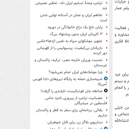
چ جزئیات
ترامپ وعدۀ تسلیم ایران داد، تحقیر نصیبش
یلم عمار
شد
تفاهم ایران و عمان در آستانه نهایی شدن
است
پایان تلخ یک نزاع خانوادگی در دورود
ن فعالیت
شاوره و
۳ کاپیتان ایران بدون پیشنهاد بزرگ
اظ فکری
تجهیز موشکهای سپاه به نفس اژدها+عکس
بازیکنان بی‌کیفیت، پرسپولیس را از قهرمانی
دور کردند
نشست وزیران خارجه مصر، ترکیه، پاکستان و
عربستان
چرا موشک‌های ایران تمام نمی‌شود؟
برای عید
شبیه‌سازی حمله به پایگاه نیروهای دلتا فورس
و ببینم
آمریکا
را انجام
صاعقه جان فوتبالیست تایلندی را گرفت!
م.
عصبانیت ترامپ از پیروزی نامزد حامی
فلسطین در میشیگان
من خیلی
بقائی: برنامه‌ای برای سفر به قطر و پاکستان
تماعی و
نداریم
شاء‌الله
سناریوی بلاگر زن برای قتل شوهرش