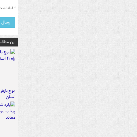
*
لطفا عدد م
این مطالب
استان