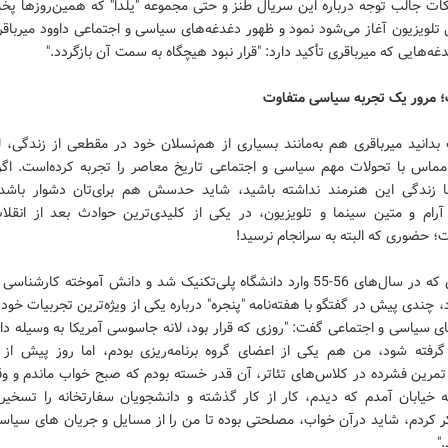
نکات جالب توجه درباره این سریال طنز و حتی مجموعه "یلدا" که همین‌روزها پخ
تلویزیون آغاز می‌شود نمود و ظهور دغدغه‌های سیاسی و اجتماعی داوود میرباق
ه‌هایی که میرباقری تأکید دارد: "قرار نبود هیچگاه به سمت آن بازگردد."
 مرور یک تجربه سیاسی متفاوت
بدانید میرباقری هم به‌مانند بسیاری از هم‌نسلان خود در مقطعی از زندگی، 
مماس با تحولات مهم سیاسی و اجتماعی تاریخ معاصر را تجربه کرده‌است. اگر
ا زندگی این هنرمند نداشته باشید، شاید حدسش هم برای‌تان دشوار باشد
 آرام و متین سینما و تلویزیون، در یکی از کلیدی‌ترین حوادث بعد از انقل
؛ حضوری که البته به سرانجام نرسید!
میرباقری که در سال‌های 56-55 وارد دانشگاه پلی‌تکنیک شد و دانش آموخته کارش
 چندی پیش در گفتگو با هفته‌نامه "پنجره" درباره یکی از ویژه‌ترین تجربیات خود 
ی سیاسی و اجتماعی گفت: "روزی که قرار بود، لانه جاسوسی آمریکا به وسیله د
رفته شود، من هم یکی از اعضای گروه برنامه‌ریزی بودم، اما روز پیش از 
 تمرین فشرده در کلاس‌های تئاتر، آن قدر خسته بودم که صبح خواب ماندم و وقت
 خیابان آمدم که دیدم، کار از کار گذشته و دانشجویان سفارتخانه را تسخیر کر
ر کردم، شاید درآن خواب، مصلحتی بوده تا من را از مسایل و جریان های سیاسی
"