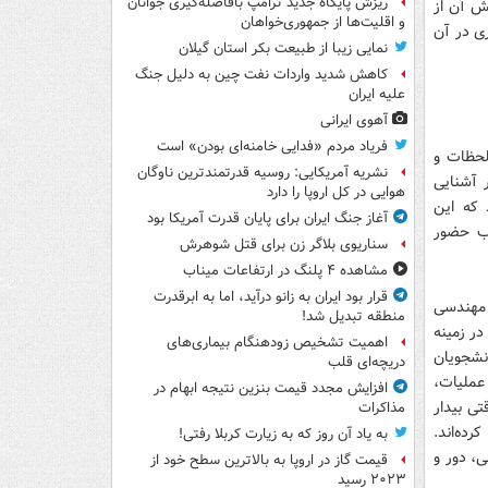
ریزش پایگاه جدید ترامپ بافاصله‌گیری جوانان
ش آن از
و اقلیت‌ها از جمهوری‌خواهان
ری در آن
نمایی زیبا از طبیعت بکر استان گیلان
کاهش شدید واردات نفت چین به دلیل جنگ
علیه ایران
آهوی ایرانی
فریاد مردم «فدایی خامنه‌ای بودن» است
لحظات و
نشریه آمریکایی: روسیه قدرتمندترین ناوگان
 آشنایی
هوایی در کل اروپا را دارد
 که این
آغاز جنگ ایران برای پایان قدرت آمریکا بود
اب حضور
سناریوی بلاگر زن برای قتل شوهرش
مشاهده ۴ پلنگ در ارتفاعات میناب
قرار بود ایران به زانو درآید، اما به ابرقدرت
ناسی مهندسی
منطقه تبدیل شد!
در زمینه
اهمیت تشخیص زودهنگام بیماری‌های
انشجویان
دریچه‌ای قلب
عملیات،
افزایش مجدد قیمت بنزین نتیجه ابهام در
ی بیدار
مذاکرات
ده‌اند.
به یاد آن روز که به زیارت کربلا رفتی!
، دور و
قیمت گاز در اروپا به بالاترین سطح خود از
۲۰۲۳ رسید