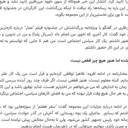
ا تایید کرد. انتشار این خبر هیچگاه از سوی داوود میرباقری تأیید نشد و هی
این باره به رسانه‌ها راه نیافت تا اینکه بزرگداشت این کارگردان در جشنواره ف
شد تا وی برای نخستین‌بار از این مجموعه بگوید.
باقری در گفتگو با ویژه‌نامه بزرگداشتش در جشنواره فیلم "عمار" درباره تازه‌تری
ی خود گفت: کار آخری که اخوی من انجام داد (سریال یلدا) و من در تدوین و م
ر داشتم. یک کار سیاسی اجتماعی است. من هم تا جایی که توانستم به لح
، در این کار حضور داشتم.
 شده اما هنوز هیچ چیز قطعی نیست
مختارنامه در ادامه افزود: ظاهرا توافقی کرده‌ایم و قرار است من یک کار طنز 
ازم. البته معلوم نیست، هنوز قطعی نیست. اگر ظرف چند روز آینده بررسی کنم 
زمان به اندازه‌ای که من می‌خواهم در اختیارم هست، شاید توفیق باشد و این کار 
به هر حال هیچ وقت قرار نبوده که من به فضای کارهای سیاسی، اجتماعی برنگرد
 در ادامه درباره جزئیات این مجموعه گفت: "سفر هفتم" از سوژه‌هایی بود که 
تم که بسازم. ماجرای یک بچه روستایی که آخرش در گذر حوادث سیاسی، اج
مانه خود رئیس جمهور کشور می‌شود. ولی تا به‌حال مجالش پیش نیامده است. ان
 و عمری باشد، بتوانیم چیزهایی که در ذهن‌مان هست انجام بدهیم.