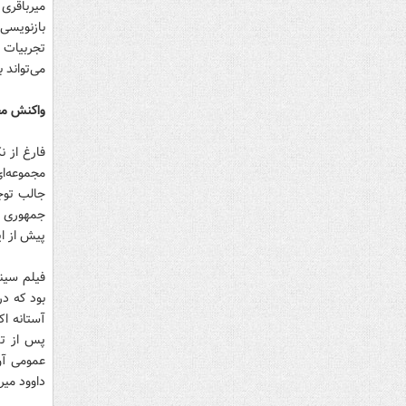
میرباقری 
بازنویسی 
می‌تواند 
واکنش مح
فارغ از 
جالب توج
جمهوری یا
پیش از ا
فیلم سین
بود که در
پس از تم
عمومی آن
داوود میر