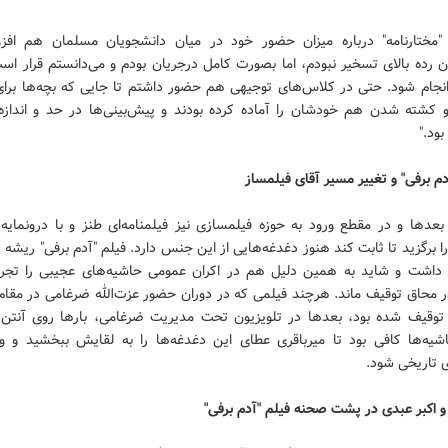
 "مختارنامه" درباره میزان حضور خود در میان دانشجویان مسلمان هم افزو
زان رده بالای تسخیر نبودم، اما بصورت کامل درجریان بودم و می‌دانستم قرار ا
انجام شود. حتی در کلاس‌های توجیهی هم حضور داشتم تا جایی که بچه‌ها برای
و کشته شدن هم خودشان را آماده کرده بودند و پیش‌بینی‌ها در حد و اندازه
بود."
م‌ برفی" و تغییر مسیر آقای فیلمساز
 بعدها و در مقطع ورود به حوزه فیلمسازی نیز فیلمنامه‌ای طنز و با درونمایه
ا برگزید تا ثابت کند هنوز دغدغه‌هایی از این جنس دارد. فیلم "آدم برفی" ریشه
 داشت و شاید به همین دلیل هم در اکران عمومی حاشیه‌های عجیبی را تجرب
ر محاق توقیف ماند. هرچند فیلمی که در دوران حضور عزت‌الله ضرغامی در مقام
توقیف شده بود، بعدها در تلویزیون تحت مدیریت ضرغامی، بارها روی آنتن 
یه‌ها کافی بود تا میرباقری عطای این دغدغه‌ها را به لقایش ببخشید و وا
ی تاریخی شود.
و اکبر عبدی در پشت صحنه فیلم "آدم برفی"