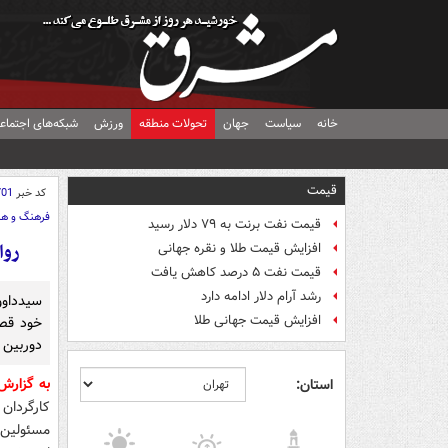
خانه
سیاست
جهان
تحولات منطقه
ورزش
شبکه‌های اجتماع
قیمت
کد خبر
701
فرهنگ و هن
قیمت نفت برنت به ۷۹ دلار رسید
روا
افزایش قیمت طلا و نقره جهانی
قیمت نفت ۵ درصد کاهش یافت
رشد آرام دلار ادامه دارد
سیدداوو
افزایش قیمت جهانی طلا
خود قصد
دوربین ب
به گزارش
استان:
کارگردان
مسئولین 