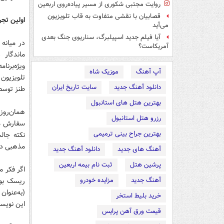
روایت مجتبی شکوری از مسیر پیاده‌روی اربعین
قصابیان با نقشی متفاوت به قاب تلویزیون
اولین تجر
می‌آید
آیا فیلم جدید اسپیلبرگ، سناریوی جنگ بعدی
آمریکاست؟
ماندگار
ویژه‌برن
آپ آهنگ
موزیک شاه
دانلود آهنگ جدید
سایت تاریخ ایران
طنز توسط 
بهترین هتل های استانبول
همان‌روزه
رزرو هتل استانبول
سفارش معا
بهترین جراح بینی ترمیمی
نکته جالب
مذهبی دار
آهنگ های جدید
دانلود آهنگ جدید
پرشین هتل
ثبت نام بیمه اربعین
اگر فکر م
آهنگ جدید
مزایده خودرو
ریسک بود
(به‌عنوان
خرید بلیط استخر
این نویسن
قیمت ورق آهن پرایس