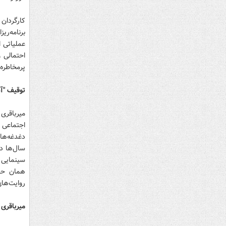
کارگردان
برنامه‌ری
عملیاتی 
احتمالی 
پرمخاطره 
توقیف "آد
میرباقری
اجتماعی ر
دغدغه‌ها
سال‌ها د
سینمایی 
همان حاش
روایت‌ها
میرباقری 