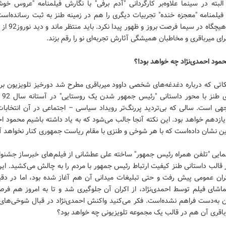
البته در سینما علاوه‌بر کارگردانی "آدم برفی" با نگارش فیلمنامه‌ "عروس خو
فیلمنامه "معجزه خنده" تجربیات دیگری را هم در زمینه طنز به ثبت رسانده‌است
تجربیات هیچگاه در سیما ف
برای میرباقری و مخاطبان همیشگی آثارش تجربه‌ای نو را رقم بزند.
مود احمدی‌نژاد چه خواهد بود!؟
نکاتی که درباره دغدغه‌های شخصی داوود میرباقری مطرح شد دورخیز تلویزیون ب
مجموعه
هی است. سالی که بی‌تردید پررنگ‌تر رویداد سیاسی – اجتماعی در‌ آن انتخابا
زدهم خواهد بود. این نکته آنجا جالب می‌شود که به یاد داشته باشیم محمود اح
ین نشان داده‌است که با هر شوخی و طنزی با مقام ریاست جمهوری کنار نخواهد آ
مایی‌ "تلفن همراه رئیس جمهور" ساخته علی عطشانی از فیلم‌های خبرساز جشنوار
 قالب داستانی طنز کیفیت ارتباط رئیس جمهور با مردم را به چالش می‌کشید. این
اشای فیلم توسط احمدی‌نژاد، از اکران آن جلوگیری شد و تا به امروز هم فرص
 به‌دست فراهم نشده‌است. فکر می‌کنید واکنش احمدی‌نژاد در قبال شوخی‌های 
باقری آن هم در قالب یک مجموعه تلویزیونی چه خواهد بود؟