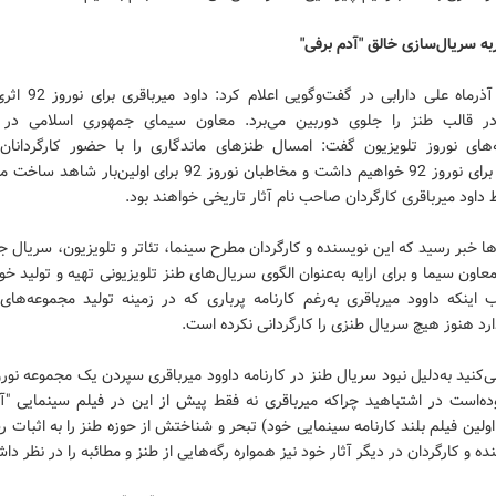
به سریال‌سازی خالق "آدم برفی"
در میانه آذرماه علی دارابی در 
 در قالب طنز را جلوی دوربین می‌برد. معاون سیمای جمهوری اسلامی د
امه‌های نوروز تلویزیون گفت: امسال طنزهای ماندگاری را با حضور کارگردانان
تلویزیون برای نوروز 92 خواهیم داشت و مخاطبان نوروز 92 برای اولین‌بار
داود میرباقری کارگردان صاحب نام آثار تاریخی خواهند بود.
ا خبر رسید که این نویسنده و کارگردان مطرح سینما، تئاتر و تلویزیون، سریال جد
ون سیما و برای ارایه به‌عنوان الگوی سریال‌های طنز تلویزیونی تهیه و تولید خو
 اینکه داوود میرباقری به‌رغم کارنامه پرباری که در زمینه تولید مجموعه‌های
د هنوز هیچ سریال طنزی را کارگردانی نکرده است.
ی‌کنید به‌دلیل نبود سریال طنز در کارنامه داوود میرباقری سپردن یک مجموعه نورو
ه‌است در اشتباهید چراکه میرباقری نه فقط پیش از این در فیلم سینمایی "آد
 اولین فیلم بلند کارنامه سینمایی خود) تبحر و شناختش از حوزه طنز را به اثبات ر
ده و کارگردان در دیگر آثار خود نیز همواره رگه‌هایی از طنز و مطائبه را در نظر دا