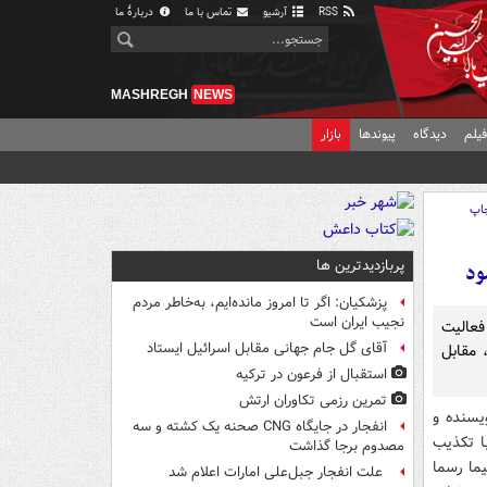
RSS
آرشیو
تماس با ما
دربارهٔ ما
MASHREGH
NEWS
یلم
دیدگاه
پیوندها
بازار
اپ
پربازدیدترین ها
ود
پزشکیان: اگر تا امروز مانده‌ایم، به‌خاطر مردم
نجیب ایران است
فعالیت
آقای گل جام جهانی مقابل اسرائیل ایستاد
 مقابل
استقبال از فرعون در ترکیه
تمرین رزمی تکاوران ارتش
یسنده و
انفجار در جایگاه CNG صحنه یک کشته و سه
ا تکذیب
مصدوم برجا گذاشت
ما رسما
علت انفجار جبل‌علی امارات اعلام شد