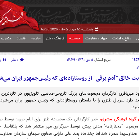
پنجشنبه ۱۵ مرداد ۱۴۰۵ -
Aug 6 2026
ی
دفاع و امنیت
جهاد و مقاومت
حسینیه
فرهنگ و هنر
جامعه
اقتصاد
عکس و ف
182
تاریخ انتشار:
۱۱ دی ۱۳۹۱ - ۱۲:۲۹
۰ نظر
چ
ر
یت خالق "آدم برفی" از روستازاده‌ای که رئیس‌جمهور ایران می‌ش
د میرباقری کارگردان مجموعه‌های بزرگ تاریخی-مذهبی تلویزیون در تازه‌ترین 
 دارد سریال طنزی را با داستان روستازاده‌ای که رئیس جمهور ایران می‌شود،
برد.
 گروه فرهنگی مشرق،
خبر کارگردانی یک مجموعه طنز برای ایام نوروز توسط نو
 مجموعه "مختارنامه" مدتی پیش توسط خبرگزاری مهر منتشر شد که بلافاصله ب
صداوسیما همراه شد اما چند ماه بعد علی دارابی معاون سیمای سازمان صداوسی