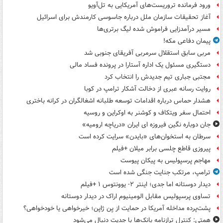
ورود فرمانده تروریست‌های آمریکایی به تل‌آویو
آغاز تحقیقات سازمان ملل درباره جاسوسی کارمندش برای اسرائیل
مسیر درآمدزایی فراموش شده لیگ برتری‌ها
پیمان دفاعی مکه!
مربی سابق استقلال سرمربی آفریقای جنوبی شد
دستگیری مسئول یک اداره آستارا در پرونده فساد مالی
مجتبی جباری تیم جدیدش را انتخاب کرد
روایت رسانه عبری از دخالت آشکار ترامپ در کوبا
هشدار حماس درباره اقدامات توسعه طلبانه اشغالگران در کرانه باختری
احتمال سفر ویتکاف و کوشنر به اوکراین و روسیه
جان دوباره نگین فیروزه ای ایران «دریاچه ارومیه»
سرطان به استخوان‌های «بایدن» سرایت کرده است
پیروزی قاطع چلسی برابر میلان +فیلم
مهاجم پرسپولیس به پیکان پیوست
ترامپ، مرتکب جنایت جنگی شده است
دیدار دوستانه اما جدی؛ اینتر ۲- یوونتوس ۱ +فیلم
تساوی پرسپولیس مقابل الومینیوم اراک در دیدار دوستانه
پشت‌پرده مداخله آمریکا در حمایت از یِن ژاپن؛ خیرخواهی یا خودخواهی؟
همتی: کنترل ترازنامه بانک‌ها با جدیت دنبال می‌شود