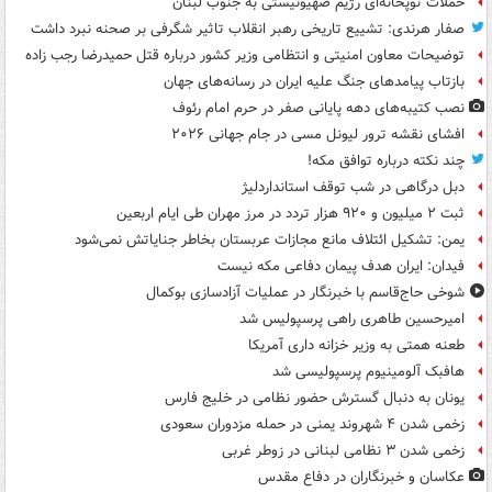
حملات توپخانه‌ای رژیم صهیونیستی به جنوب لبنان
صفار هرندی: تشییع تاریخی رهبر انقلاب تاثیر شگرفی بر صحنه نبرد داشت
توضیحات معاون امنیتی و انتظامی وزیر کشور درباره قتل حمیدرضا رجب زاده
بازتاب پیامدهای جنگ علیه ایران در رسانه‌های جهان
نصب کتیبه‌های دهه پایانی صفر در حرم امام رئوف
افشای نقشه ترور لیونل مسی در جام جهانی ۲۰۲۶
چند نکته درباره توافق مکه!
دبل درگاهی در شب توقف استانداردلیژ
ثبت ۲ میلیون و ۹۲۰ هزار تردد در مرز مهران طی ایام اربعین
یمن: تشکیل ائتلاف مانع مجازات عربستان بخاطر جنایاتش نمی‌شود
فیدان: ایران هدف پیمان دفاعی مکه نیست
شوخی حاج‌قاسم با خبرنگار در عملیات آزادسازی بوکمال
امیرحسین طاهری راهی پرسپولیس شد
طعنه همتی به وزیر خزانه داری آمریکا
هافبک آلومینیوم پرسپولیسی شد
یونان به دنبال گسترش حضور نظامی در خلیج فارس
زخمی شدن ۴ شهروند یمنی در حمله مزدوران سعودی
زخمی شدن ۳ نظامی لبنانی در زوطر غربی
عکاسان و خبرنگاران در دفاع مقدس