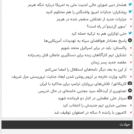
هشدار دبیر شورای عالی امنیت ملی به امریکا درباره تنگه هرمز
پزشکیان: جنایات امروز واشنگتن را هم محکوم کنید
جزئیات جدید از نفتکش منفجر شده در هرمز
"سوپر ال‌نینو"در راه است؟
حتی اوکراین هم به ترکیه حمله کرد
پاسخ معنادار هوافضای سپاه به تهدیدات آمریکایی‌ها
پاکستان: باید در برابر اسرائیل متحد شویم
تشکیل تیم کارآگاهان زبده برای دستگیری عاملان قتل رجب‌زاده
مقصد جدید پسر زیدان
از این به بعد دیگر نامه‌های استقلال را امضا نمی‌کنم
تاکید وزارت خارجه بر لزوم روشن شدن ابعاد جنایت تروریستی مزار شریف
کاریکاتور/ تلاش‌های بی‌پایان ترامپ برای مذاکره با ایران
تصاویری از آیت‌الله سید مجتبی خامنه‌ای در حال تدریس
سردار علی عظمایی در کنار دو فرمانده شهید
مجتبی جباری تیم جدیدش را انتخاب کرد
کامیون با راننده ۸ ساله در اصفهان توقیف شد
حوادث