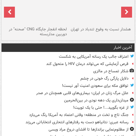
ای
هشدار نسبت به وفوع تندباد در تهران
لحظه انفجار جایگاه CNG "صحنه" در
دس
دوربین مداربسته
ات
آخرین اخبار
اعتراف جالب یک رسانه آمریکایی به شکست
قرص آزمایشی که می‌تواند درمان HIV را متحول کند
شکار تمساح در مالزی
دلایل پارگی رگ خونی در چشم
توافق مکه برای سعودی امنیت آور نیست!
علل مرگ زنان در ایران؛ بیماری‌های قلبی همچنان در صدر
میدان‌داری یک دهه نودی در بین‌الحرمین
از غزه بگویید...! حتی با یک توییت!
جنگ تاج و تخت در منطقه؛ وقتی اعتماد به آمریکا رنگ می‌بازد
رسانه عبری: نتانیاهو دست به رفتارهای انتحاری انتخاباتی می‌زند
از مظلوم‌نمایی براندازها تا افشای دروغ مراد ویسی