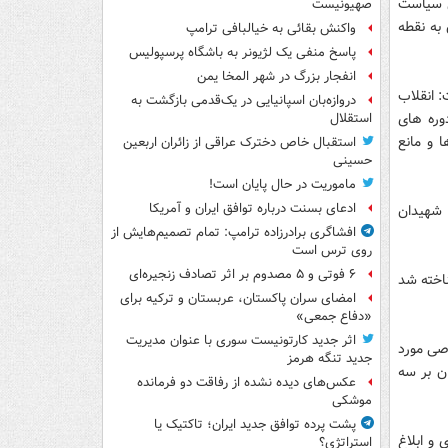
: د اجرای سیاست
صهیونیست
 به نقطه
واکنش بقائی به خیالبافی ترامپ
پاسخ منفی یک لژیونر به باشگاه پرسپولیس
انفجار بزرگ در شهر المخا یمن
ار داشت: انقلاب
دروازه‌بان اسپانیایی در یک‌قدمی بازگشت به
وره های
استقلال
 و مانع
استقبال خاص دخترک عراقی از زائران اربعین
حسینی
ماموریت در حال پایان است!
ادعای بسنت درباره توافق ایران و آمریکا
و شهیدان
افشاگری برادرزاده ترامپ: تمام تصمیم‌هایش از
روی ترس است
۶ فوتی و ۵ مصدوم بر اثر تصادف زنجیره‌ای
میت شناخته شد
امضای سران پاکستان، عربستان و ترکیه برای
«دفاع جمعی»
اثر جدید کارتونیست سوری با عنوان مدیریت
وصی مورد
جدید تنگه هرمز
می ایران بر سه
عکس‌های دیده نشده از رفاقت دو فرمانده‌
موشکی
پشت پرده توافق جدید ایران؛ تاکتیک یا
م رهبری و ابلاغ
استراتژی؟