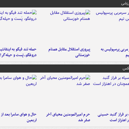
رزشی
ربی پرسپولیس به
پیروزی استقلال مقابل همنام
حمله تند فیگو به اینفانتین
م
خوزستانی
دروغگو، پَست‌ و حیله‌گر!
عکس
 بر فراز گنبد حسینی
حرم امیرالمومنین محیای آخر
حال و هوای سامرا بعد از ا
 اهتزاز است
صفر شد
اربعین