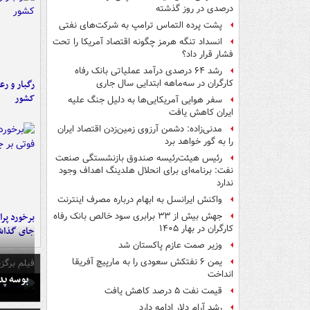
درصدی در روز گذشته
پشت پرده التماس ترامپ به شرکت‌های نفتی
انسداد تنگه هرمز چگونه اقتصاد آمریکا را تحت
فشار قرار داد؟
رشد ۶۴ درصدی درآمد عملیاتی بانک رفاه
رگبار و رع
کارگران در سه‌ماهه ابتدایی سال جاری
کشور
سفر هوایی آمریکایی‌ها به دلیل جنگ علیه
ایران کاهش یافت
مدنی‌زاده: دشمن آرزوی زمین‌زدن اقتصاد ایران
را به گور خواهد برد
رئیس هیئت‌رئیسه صندوق بازنشستگی صنعت
نفت: برنامه‌ای برای انحلال هلدینگ اهداف وجود
ندارد
واکنش ایرانسل به ابهام درباره مصرف اینترنت
جهش بیش از ۳۳ برابری سود خالص بانک رفاه
کارگران در بهار ۱۴۰۵
جای گذا
وزیر صمت عازم پاکستان شد
یمن ۶ نفتکش سعودی را به مارپیچ آفریقا
فیلم برگزی
انداخت
بوسه‌ پ
قیمت نفت ۵ درصد کاهش یافت
رشد آرام دلار ادامه دارد