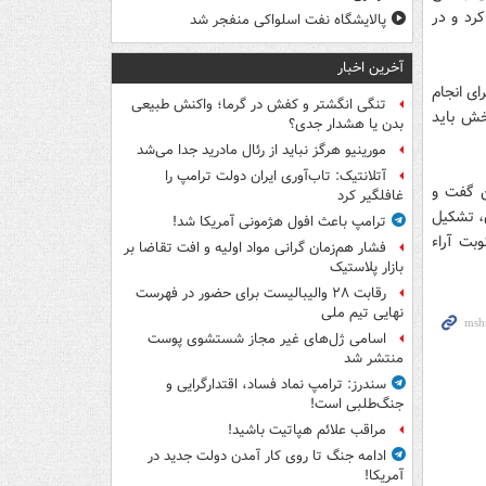
ین قانون اجرای سیاست های اصل 44 را اجرا کرد و در
پالایشگاه نفت اسلواکی منفجر شد
آخرین اخبار
گوناگون برای انجام
تنگی انگشتر و کفش در گرما؛ واکنش طبیعی
خش باید
بدن یا هشدار جدی؟
مورینیو هرگز نباید از رئال مادرید جدا می‌شد
آتلانتیک: تاب‌آوری ایران دولت ترامپ را
 وظایف مهم برای وزیر اقتصاد در اصل 44 سخن گفت و
غافلگیر کرد
ده که از جمله آن، تشکیل
ترامپ باعث افول هژمونی آمریکا شد!
ی خارج از نوبت آراء
فشار هم‌زمان گرانی مواد اولیه و افت تقاضا بر
بازار پلاستیک
رقابت ۲۸ والیبالیست برای حضور در فهرست
نهایی تیم ملی
اسامی ژل‌های غیر مجاز شستشوی پوست
منتشر شد
سندرز: ترامپ نماد فساد، اقتدارگرایی و
جنگ‌طلبی است!
مراقب علائم هپاتیت باشید!
ادامه جنگ تا روی کار آمدن دولت جدید در
آمریکا!