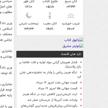
اذان صبح
طلوع آفتاب
اذان ظهر
۱۲:۱۰
۰۵:۱۸
۰۳:۴۳
مطلوب و 
غروب خورشید
اذان مغرب
نیمه‌شب شرعی
اسلامی د
۲۳:۲۳
۱۹:۲۱
۱۹:۰۲
مختلف مج
تراشی ها
بختیاری ا
تازه های اقتصاد
بهشتی و 
فشار هم‌زمان گرانی مواد اولیه و افت تقاضا بر
بازار پلاستیک
تنگه هرمز ریاض را وادار به تخفیف‌دهی نفتی
که توجه 
کرد
قیمت جهانی نفت امروز ۱۶ مرداد
بختیاری ب
قیمت جهانی طلا امروز ۱۶ مرداد
ثبت تاریخی‌ترین کاهش تردد در تنگه هرمز
پایه تعا
واردات نفت آمریکا از عربستان صفر شد
رکوردشکنی پیش‌فروش جدیدترین گوشی‌های