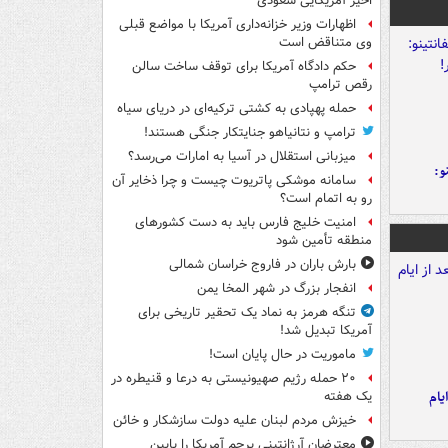
اخیر آمریکایی سعودی
اظهارات وزیر خزانه‌داری آمریکا با مواضع قبلی
وی متناقض است
حکم دادگاه آمریکا برای توقف ساخت سالن
رقص ترامپ
حمله پهپادی به کشتی ترکیه‌ای در دریای سیاه
ترامپ و نتانیاهو جنایتکار جنگی هستند!
میزبانی استقلال در آسیا به امارات می‌رسد؟
و:
سامانه موشکی پاتریوت چیست و چرا ذخایر آن
رو به اتمام است؟
امنیت خلیج فارس باید به دست کشورهای
منطقه تأمین شود
بارش باران در فاروج خراسان شمالی
انفجار بزرگ در شهر المخا یمن
تنگه هرمز به نماد یک تحقیر تاریخی برای
آمریکا تبدیل شد!
ماموریت در حال پایان است!
۲۰ حمله رژیم صهیونیستی به درعا و قنیطره در
یام
یک هفته
خیزش مردم لبنان علیه دولت سازشکار و خائن
معترضان آرژانتینی پرچم آمریکا را پایین