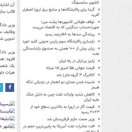
تاشوی سامسونگ
گرما برای پالایشگاه‌ها و منابع برق اروپا اضطرار
قالب ساز
آفرید
توقف طولانی کامیون‌ها پشت مرز؛
صورت‌حساب سنگینی که به اقتصاد می‌رسد
وظایف مخ
پرشدگی سدها به ۵۸درصد رسید
تدوین شود
بازسازی پالایشگاه سوم پارس جنوبی کلید خورد
زیان بیش از ۱۰۰ همتی به صندوق‌ بازنشستگی
نفت
پاییز پرباران در راه ایران
قیمت جهانی طلا امروز ۱۵ مرداد
هیات داو
کالابرگ ۳ گروه شارژ شد
شنیده شدن صدای دو انفجار در نزدیکی تنگه
هرمز
کاهش شدید واردات نفت چین به دلیل جنگ
علیه ایران
قیمت گاز در اروپا به بالاترین سطح خود از
۲۰۲۳ رسید
وزیر صمت عازم قرقیزستان شد
افت صادرات نفت آمریکا به پایین‌ترین حجم در
۸ ماه اخیر