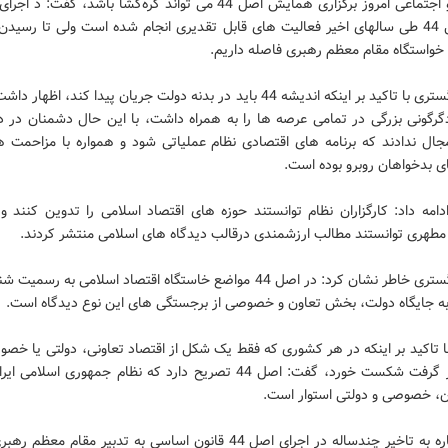
سیاسی و اجتماعی امروز برگزاری همایش اصل 44 می تواند گره‌گشا باشد، گفت
های اصل 44 طی سالهای اخیر فعالیت های قابل تقدیری انجام شده است ولی تا رسیدن
خواستگاه مقام معظم رهبری فاصله داریم.
وزیر دادگستری با تاکید بر اینکه اندیشه 44 باید در بدنه دولت جریان پیدا کند، اظه
گرگونی بزرگی در تمامی عرصه ها را به همراه داشت، با این حال دشمنان در د
ال ندادند که برنامه های اقتصادی نظام عملیاتی شود و همواره با مزاحمت ها
ی بدخواهان روبرو بوده است.
دامه داد: کارگزاران نظام توانستند حوزه های اقتصاد اسلامی را تدوین کنند 
مطهری توانستند مطالب ارزشمندی درقالب دیدگاه های اسلامی منتشر کردند.
وزیر دادگستری خاطر نشان کرد: در اصل 44 مواضع خاستگاه اقتصاد اسلامی به رس
به جایگاه دولت، بخش تعاون و خصوصی از برجستگی های این نوع دیدگاه است.
ا تاکید بر اینکه در هر کشوری که فقط یک شکل از اقتصاد تعاونی، دولتی یا خص
توجه قرار گرفت شکست خورد، گفت: اصل 44 تصریح دارد که نظام جمهوری اسلا
ون، خصوصی و دولتی استوار است.
وی با اشاره به تاخیر چندساله در اجرای اصل 44 قانون اساسی به تدبیر مقام معظ