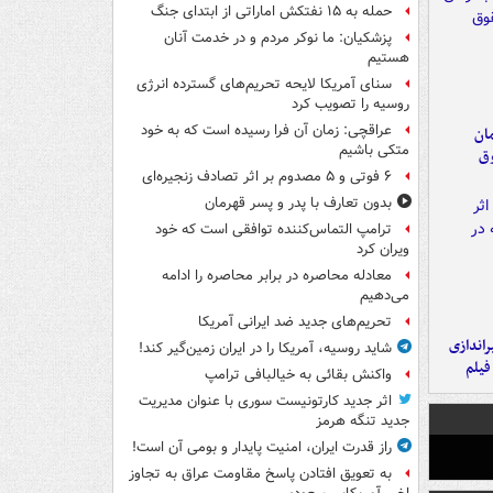
حمله به ۱۵ نفتکش‌ اماراتی از ابتدای جنگ
پزشکیان: ما نوکر مردم و در خدمت آنان
هستیم
سنای آمریکا لایحه تحریم‌های گسترده انرژی
روسیه را تصویب کرد
عراقچی: زمان آن فرا رسیده است که به خود
مان
متکی باشیم
وق
۶ فوتی و ۵ مصدوم بر اثر تصادف زنجیره‌ای
بدون تعارف با پدر و پسر قهرمان
ترامپ التماس‌کننده توافقی است که خود
ویران کرد
معادله محاصره در برابر محاصره را ادامه
می‌دهیم
تحریم‌های جدید ضد ایرانی آمریکا
یراندازی
شاید روسیه، آمریکا را در ایران زمین‌گیر کند!
فیلم
واکنش بقائی به خیالبافی ترامپ
اثر جدید کارتونیست سوری با عنوان مدیریت
جدید تنگه هرمز
راز قدرت ایران، امنیت پایدار و بومی آن است!
به تعویق افتادن پاسخ مقاومت عراق به تجاوز