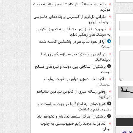
باغچه‌های خانگی در کاهش خطر ابتلا به دیابت
موثرند
نگرانی تل‌آویو از گسترش پرونده‌های جاسوسی
مرتبط با ایران
نیویورک تایمز: غرب تمایلی به تجهیز اوکراین
به موشک‌های رهگیر ندارد
آیا از نفوذ نتانیاهو در واشنگتن کاسته شده
است؟
توافق پرو و مکزیک بر سر ازسرگیری روابط
دیپلماتیک
پزشکیان: شکافی بین دولت و نیروهای مسلح
نیست
تاکید نخست‌وزیر عراق بر تقویت روابط با
عربستان
وقتی رسانه عبری از کابوس بنیامین نتانیاهو
می‌گوید
هیچ دولتی به اندازۀ ما در جهت سیاست‌های
رهبری قدم برنداشت
پزشکیان: هرگز استعفا نداده‌ام و نخواهم داد
تجاوزات مجدد رژیم صهیونیستی به جنوب
لبنان