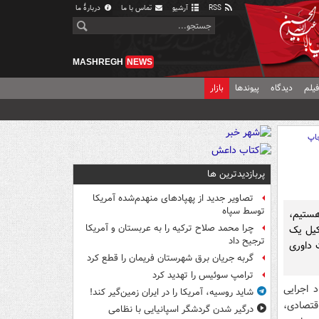
RSS
آرشیو
تماس با ما
دربارهٔ ما
MASHREGH
NEWS
یلم
دیدگاه
پیوندها
بازار
اپ
پربازدیدترین ها
تصاویر جدید از پهپادهای منهدم‌شده آمریکا
توسط سپاه
 مواجه هستیم،
چرا محمد صلاح ترکیه را به عربستان و آمریکا
له آن، تشکیل یک
ترجیح داد
آراء هیات داوری
گربه جریان برق شهرستان فریمان را قطع کرد
ترامپ سوئیس را تهدید کرد
 اجرایی
شاید روسیه، آمریکا را در ایران زمین‌گیر کند!
ط اقتصادی،
درگیر شدن گردشگر اسپانیایی با نظامی