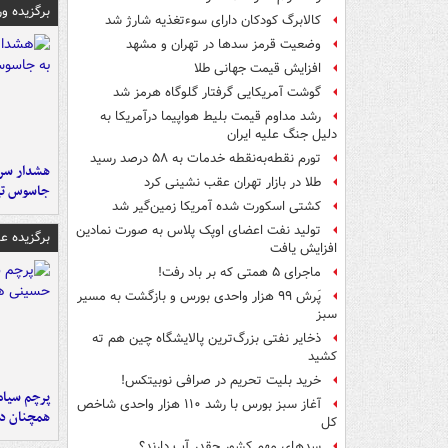
برگزیده و
کالابرگ کودکان دارای سوءتغذیه شارژ شد
وضعیت قرمز سدها در تهران و مشهد
افزایش قیمت جهانی طلا
گوشت آمریکایی گرفتار گلوگاه هرمز شد
رشد مداوم قیمت بلیط هواپیما درآمریکا به
دلیل جنگ علیه ایران
تورم نقطه‌به‌نقطه خدمات به ۵۸ درصد رسید
هشدار سرم
طلا در بازار تهران عقب نشینی کرد
جاسوس تی
کشتی اسکورت شده آمریکا زمین‌گیر شد
تولید نفت اعضای اوپک پلاس به صورت نمادین
برگزیده 
افزایش یافت
ماجرای ۵ همتی که بر باد رفت!
پَرش ۹۹ هزار واحدی بورس و بازگشت به مسیر
سبز
ذخایر نفتی بزرگ‌ترین پالایشگاه چین هم ته
کشید
خرید بلیت تحریم در صرافی نوبیتکس!
پرچم سیاه
آغاز سبز بورس با رشد ۱۱۰ هزار واحدی شاخص
همچنان در
کل
سدهای مهم کشور چقدر آب دارند؟