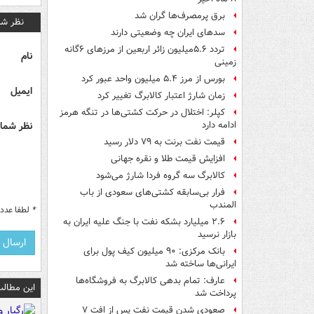
برق پرمصرف‌ها گران شد
نظر شم
سدهای ایران چه وضعیتی دارند
تردد ۵.۶میلیون زائر اربعین از مرزهای ۶گانه
نام
زمینی
بورس از مرز ۵.۴ میلیون واحد عبور کرد
ایمیل
زمان شارژ اعتبار کالابرگ تغییر کرد
کپلر: اختلال در حرکت کشتی‌ها در تنگه هرمز
نظر شما 
ادامه دارد
قیمت نفت برنت به ۷۹ دلار رسید
افزایش قیمت طلا و نقره جهانی
کالابرگ سه گروه فردا شارژ می‌شود
فرار بی‌سابقه کشتی‌های سعودی از باب
المندب
*
لطفا عدد م
۲.۶ میلیارد بشکه نفت با جنگ علیه ایران به
بازار نرسید
بانک مرکزی: ۹۰ میلیون کیف پول برای
ایرانی‌ها ساخته شد
عارف: تمام بدهی کالابرگ به فروشگاه‌ها
این مطالب
پرداخت شد
صعودی شدن قیمت نفت پس از افت ۷