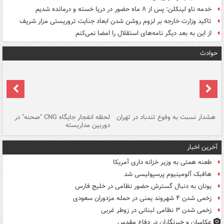
خدمه ناو لینکلن: پس از ۸ ماه حضور در دریا خسته و درمانده‌ شدیم
تاکید وزارت خارجه بر لزوم روشن شدن ابعاد جنایت تروریستی مزار شریف
از این به بعد دیگر نامه‌های استقلال را امضا نمی‌کنم
حوادث
ای
هشدار نسبت به وفوع تندباد در تهران
لحظه انفجار جایگاه CNG "صحنه" در
دس
دوربین مداربسته
ات
آخرین اخبار
طعنه همتی به وزیر خزانه داری آمریکا
هافبک آلومینیوم پرسپولیسی شد
یونان به دنبال گسترش حضور نظامی در خلیج فارس
زخمی شدن ۴ شهروند یمنی در حمله مزدوران سعودی
زخمی شدن ۳ نظامی لبنانی در زوطر غربی
عکاسان و خبرنگاران در دفاع مقدس