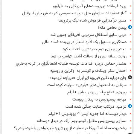
ورود فرمانده تروریست‌های آمریکایی به تل‌آویو
آغاز تحقیقات سازمان ملل درباره جاسوسی کارمندش برای اسرائیل
مسیر درآمدزایی فراموش شده لیگ برتری‌ها
پیمان دفاعی مکه!
مربی سابق استقلال سرمربی آفریقای جنوبی شد
دستگیری مسئول یک اداره آستارا در پرونده فساد مالی
مجتبی جباری تیم جدیدش را انتخاب کرد
روایت رسانه عبری از دخالت آشکار ترامپ در کوبا
هشدار حماس درباره اقدامات توسعه طلبانه اشغالگران در کرانه باختری
احتمال سفر ویتکاف و کوشنر به اوکراین و روسیه
جان دوباره نگین فیروزه ای ایران «دریاچه ارومیه»
سرطان به استخوان‌های «بایدن» سرایت کرده است
پیروزی قاطع چلسی برابر میلان +فیلم
مهاجم پرسپولیس به پیکان پیوست
ترامپ، مرتکب جنایت جنگی شده است
دیدار دوستانه اما جدی؛ اینتر ۲- یوونتوس ۱ +فیلم
تساوی پرسپولیس مقابل الومینیوم اراک در دیدار دوستانه
پشت‌پرده مداخله آمریکا در حمایت از یِن ژاپن؛ خیرخواهی یا خودخواهی؟