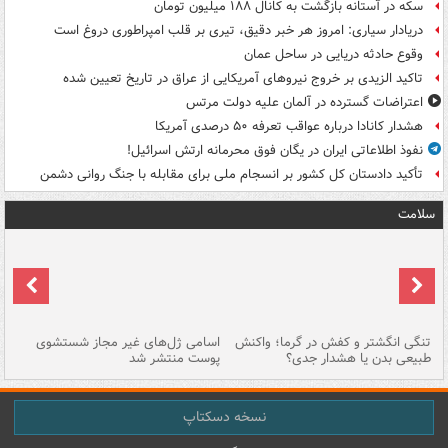
سکه در آستانه بازگشت به کانال ۱۸۸ میلیون تومان
دریادار سیاری: امروز هر خبر دقیق، تیری بر قلب امپراطوری دروغ است
وقوع حادثه دریایی در ساحل عمان
تاکید الزیدی بر خروج نیروهای آمریکایی از عراق در تاریخ تعیین شده
اعتراضات گسترده در آلمان علیه دولت مرتس
هشدار کانادا درباره عواقب تعرفه ۵۰ درصدی آمریکا
نفوذ اطلاعاتی ایران در یگان فوق محرمانه ارتش اسرائیل!
تأکید دادستان کل کشور بر انسجام ملی برای مقابله با جنگ روانی دشمن
سلامت
تنگی انگشتر و کفش در گرما؛ واکنش
اسامی ژل‌های غیر مجاز شستشوی
مر
طبیعی بدن یا هشدار جدی؟
پوست منتشر شد
نسخه دسکتاپ