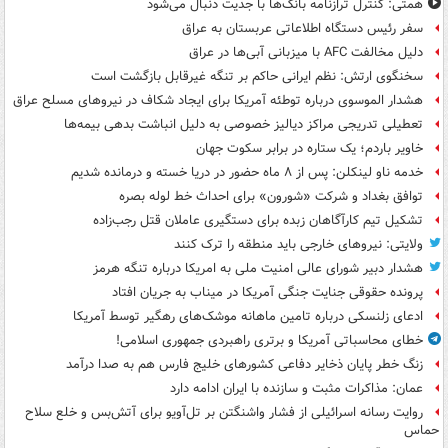
همتی: کنترل ترازنامه بانک‌ها با جدیت دنبال می‌شود
سفر رئیس دستگاه اطلاعاتی عربستان به عراق
دلیل مخالفت AFC با میزبانی آبی‌ها در عراق
سخنگوی ارتش: نظم ایرانی حاکم بر تنگه غیرقابل بازگشت است
هشدار الموسوی درباره توطئه آمریکا برای ایجاد شکاف در نیروهای مسلح عراق
تعطیلی تدریجی مراکز دیالیز خصوصی به دلیل انباشت بدهی بیمه‌ها
خاویر باردم؛ یک ستاره در برابر سکوت جهان
خدمه ناو لینکلن: پس از ۸ ماه حضور در دریا خسته و درمانده‌ شدیم
توافق بغداد و شرکت «شورون» برای احداث خط لوله بصره
تشکیل تیم کارآگاهان زبده برای دستگیری عاملان قتل رجب‌زاده
ولایتی: نیروهای خارجی باید منطقه را ترک کنند
هشدار دبیر شورای عالی امنیت ملی به امریکا درباره تنگه هرمز
پرونده حقوقی جنایت جنگی آمریکا در میناب به جریان افتاد
ادعای زلنسکی درباره تامین ماهانه موشک‌های رهگیر توسط آمریکا
خطای محاسباتی آمریکا و برتری راهبردی جمهوری اسلامی!
زنگ خطر پایان ذخایر دفاعی کشورهای خلیج فارس هم به صدا درآمد
عمان: مذاکرات مثبت و سازنده با ایران ادامه دارد
روایت رسانه اسرائیلی از فشار واشنگتن بر تل‌آویو برای آتش‌بس و خلع سلاح
حماس