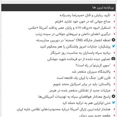
پربازدیدترین ها
تأیید ربایش و قتل حمیدرضا رجب‌زاده
مداح جوانی که در خون خود غلتید +فیلم
استقرار انبوه «دی‌اف‑۱۷» و پایان عصر پدافند آمریکا +عکس
درگیری اعضای داعش و نیروهای جولانی در سیده زینب
لحظه انفجار جایگاه CNG "صحنه" در دوربین مداربسته
پزشکیان: جنایات امروز واشنگتن را هم محکوم کنید
بیانیه سپاه پاسداران به مناسبت روز خبرنگار
تصاویر دیده‌ نشده از دو فرمانده شهید موشکی
"سوپر ال‌نینو"در راه است؟
پالایشگاه سیزران منفجر شد
فارن افرز: جنگ با ایران یک فاجعه است
پاکستان: باید در برابر اسرائیل متحد شویم
جزئیات جدید از نفتکش منفجر شده در هرمز
پاسخ معنادار هوافضای سپاه به تهدیدات آمریکایی‌ها
حتی اوکراین هم به ترکیه حمله کرد
هشدار ارشدترین ژنرال آمریکا درباره محدودیت‌های نظامی علیه ایران
مقصد جدید پسر زیدان