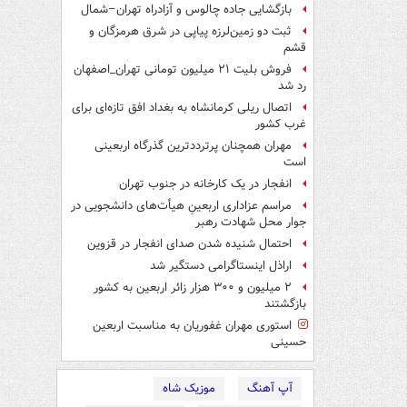
بازگشایی جاده چالوس و آزادراه تهران–شمال
ثبت دو زمین‌لرزه پیاپی در شرق هرمزگان و
قشم
فروش بلیت ۲۱ میلیون تومانی تهران_اصفهان
رد شد
اتصال ریلی کرمانشاه به بغداد افق تازه‌ای برای
غرب کشور
مهران همچنان پرترددترین گذرگاه اربعینی
است
انفجار در یک کارخانه در جنوب تهران
مراسم عزاداری اربعینِ هیأت‌های دانشجویی در
جوار محل شهادت رهبر
احتمال شنیده شدن صدای انفجار در قزوین
اراذل اینستاگرامی دستگیر شد
۲ میلیون و ۳۰۰ هزار زائر اربعین به کشور
بازگشتند
استوری مهران غفوریان به مناسبت اربعین
حسینی
آپ آهنگ
موزیک شاه