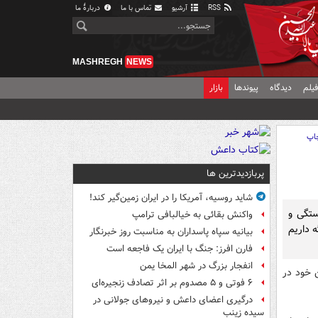
RSS
آرشیو
تماس با ما
دربارهٔ ما
MASHREGH
NEWS
یلم
دیدگاه
پیوندها
بازار
اپ
پربازدیدترین ها
شاید روسیه، آمریکا را در ایران زمین‌گیر کند!
تگی و
واکنش بقائی به خیالبافی ترامپ
ه داریم
بیانیه سپاه پاسداران به مناسبت روز خبرنگار
فارن افرز: جنگ با ایران یک فاجعه است
انفجار بزرگ در شهر المخا یمن
ن خود در
۶ فوتی و ۵ مصدوم بر اثر تصادف زنجیره‌ای
درگیری اعضای داعش و نیروهای جولانی در
سیده زینب