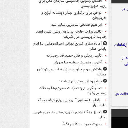
افشای رسوایی جاسوسی سازمان ملل برای
رژیم صهیونیستی
توافق برای برگزاری دیدار دوستانه ایران و
آذربایجان
ابراهیم صادقی سرمربی سایپا شد
تاکید وزارت خارجه بر لزوم روشن شدن ابعاد
جنایت تروریستی مراز شریف
آماده سازی ضریح نورانی امیرالمومنین برا ایام
ارتفاعات
پایانی صفر
تأیید ربایش و قتل حمیدرضا رجب‌زاده
آخرین وضعیت پرونده ساعدی‌نیا
واکنش مردم جنوب عراق به تصاویر کودکان
میناب
خیابان‌های بمبئی غرق شدند
تحلیلگر یمنی: تحرکات سعودی‌ها به دقت
رصد می‌شود
فاقت دو
اقدام ۱۱ سناتور آمریکایی برای توقف جنگ
علیه ایران
تجاوز جنگنده‌های صهیونیستی به حریم هوایی
لبنان
صورت جدید مسئله جنگ؟!