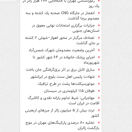
رکوردشکنی مهران با جابه‌جایی ۲۶۶ هزار زائر در
یک روز
انفجار در جایگاه CNG صحنه یک کشته و سه
مصدوم برجا گذاشت
جزئیات برگزاری امتحانات نهایی معوق در
استان‌های جنوبی
تصادف مرگبار در محور اهواز–شوش ۲ کشته
بر جای گذاشت
آخرین وضعیت مصدومان شهرک شمس‌آباد
اجرای پزشک خانواده در ۶۴ شهر کشور تا
شهریورماه
سارق کابل برق بر اثر برق‌گرفتگی جان باخت
شهادت پلیس اهل سنت بلوچ در ایرانشهر
موتورسیکلت‌ها پشت درِ طرح ترافیک
طوفان ۱۱۵ کیلومتری در سیستان
مهاجرانی: شرط تداوم یارانه نقدی و کالابرگ
اقامت در ایران است
تردد بیش از ۵ میلیون زائر از مرزهای اربعینی
کشور
تخلیه ۸۰ درصدی پارکینگ‌های مهران در موج
بازگشت زائران