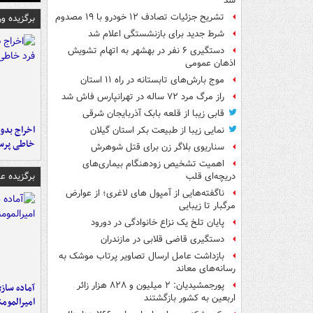
شد
تشریح جزئیات تصادف ۱۲ خودرو با ۱۹ مصدوم
برگزیده و
شرط جدید برای بازنشستگی اعلام شد
دستگیری ۶ نفر در بهشهر به اتهام تشویش
اذهان عمومی
موج بارش‌های تابستانه در راه ۱۱ استان
راز مرگ مرد ۷۲ ساله در تهرانپارس فاش شد
قابی زیبا از قلعه بابک آذربایجان شرقی
اخراج بدون
نمایی زیبا از طبیعت بکر استان گیلان
خاطی پرس
سناریوی بلاگر زن برای قتل شوهرش
اهمیت تشخیص زودهنگام بیماری‌های
برگزیده 
دریچه‌ای قلب
ناگفته‌هایی از آمپول های لاغری؛ از عوارض
مرگبار تا زیبایی
پایان تلخ یک نزاع خانوادگی در دورود
دستگیری قاضی قلابی در مازندران
بازداشت عامل ارسال تصاویر پرتاب موشک به
رسانه‌های معاند
پورجمشیدیان: ۲ میلیون و ۸۲۸ هزار زائر
آماده ساز
اربعین به کشور بازگشتند
امیرالمومن