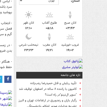
استان:
- لباس گ
سرد باشد
بپوشید و
اذان صبح
طلوع آفتاب
اذان ظهر
- انتخاب 
۱۲:۱۰
۰۵:۱۸
۰۳:۴۳
فصل سرما
گرم و سرح
غروب خورشید
اذان مغرب
نیمه‌شب شرعی
- در زمس
۲۳:۲۳
۱۹:۲۱
۱۹:۰۲
بدن ضرور
- هنگام خ
حفظ شود
تازه های جامعه
تأیید ربایش و قتل حمیدرضا رجب‌زاده
کامیون با راننده ۸ ساله در اصفهان توقیف شد
"سوپر ال‌نینو"در راه است؟
رگبار باران و رعدوبرق در ارتفاعات تهران و البرز
تشریح جزئیات صدور احکام بازنشستگی