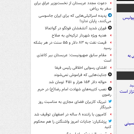
دعوت مجدد عربستان از نخست‌وزیر عراق برای
سفر به ریاض
پدیده اسرائیلی‌هایی که برای ایران جاسوسی
می‌کنند، پایان ندارد!
فوران شدید آتشفشان فوئگو در گواتمالا
هدیه ویژه شهردار ترکیه‌ای به صلاح
قیمت نفت به ۸۳ دلار و ۵۵ سنت در هر بشکه
رسید
 به
مقام سابق صهیونیست: عربستان ببر کاغذی
است
افشای رسوایی اخلاقی رئیس فیفا
جنایت‌هایی که فراموش نمی‌شوند
حواله دلار ۱۵۴ هزار و ۴۵۱ تومان شد
نصب کتیبه‌های شهادت امام رضا(ع) در حرم
رضوی
تبریک کاربران فضای مجازی به مناسبت روز
خبرنگار
کامیون با راننده ۸ ساله در اصفهان توقیف شد
پزشکیان: جنایات امروز واشنگتن را هم محکوم
حسینی
کنید