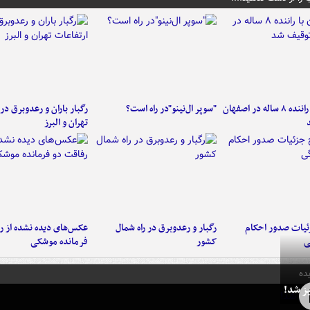
کامیون با راننده ۸ ساله در اصفهان
"سوپر ال‌نینو"در راه است؟
رگبار باران و رعدوبرق در 
تهران و البرز
ئیات صدور احکام
رگبار و رعدوبرق در راه شمال
عکس‌های دیده نشده از ر
ی
کشور
فرمانده‌ موشکی
ده
ز شد!