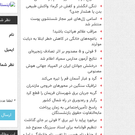
تنگی انگشتر و کفش در گرما؛ واکنش طبیعی
بدن یا هشدار جدی؟
اسامی ژل‌های غیر مجاز شستشوی پوست
نظر شم
منتشر شد
مراقب علائم هپاتیت باشید!
نام
باغچه‌های خانگی در کاهش خطر ابتلا به دیابت
موثرند
ایمیل
۶ فوتی و ۵ مصدوم بر اثر تصادف زنجیره‌ای
نتایج آزمون مدارس سمپاد اعلام شد
نظر شما 
درخشش جوانان ایران در المپیاد جهانی هوش
مصنوعی
گرد و غبار آسمان قم را تیره می‌کند
ترافیک سنگین در محورهای خروجی مازندران
گربه جریان برق شهرستان فریمان را قطع کرد
رگبار و رعدوبرق در راه شمال کشور
*
لطفا عدد م
پاسخ تأمین‌اجتماعی به زمان پرداخت
مابه‌التفاوت حقوق بازنشستگان
برخورد پراید با تیر برق ۲ فوتی بر جای گذاشت
تنظیم قولنامه برای اسناد سبزرنگ ممنوع شد
این مطالب
از حذف نام همسر تا تغییر نام خانوادگی؛ اما و