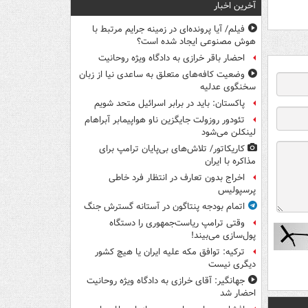
آخرین اخبار
فیلم/ آیا پرونده‌ای در زمینه جرایم مرتبط با
هوش مصنوعی ایجاد شده است؟
احضار باقر خرازی به دادگاه ویژه روحانیت
وضعیت کافه‌های متعلق به ساعدی نیا از زبان
سخنگوی عدلیه
پاکستان: باید در برابر اسرائیل متحد شویم
تئودور روزولت جایگزین ناو هواپیمابر آبراهام
لینکلن می‌شود
کاریکاتور/ تلاش‌های بی‌پایان ترامپ برای
مذاکره با ایران
اخراج بدون تعارف در انتظار فرد خاطی
پرسپولیس
اتمام بودجه پنتاگون در آستانه گسترش جنگ
وقتی ترامپ ریاست‌جمهوری را دستگاه
پول‌سازی می‌بیند!
ترکیه: توافق مکه علیه ایران یا هیچ کشور
دیگری نیست
جهانگیر: آقای خرازی به دادگاه ویژه روحانیت
احضار شد