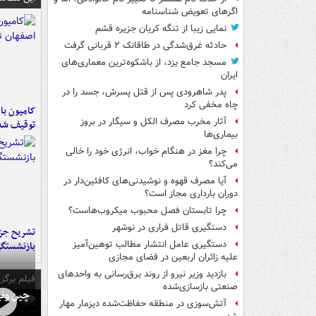
اگرهای تعویض شناسنامه
نمایی زیبا از تنگه کریان جزیره قشم
حادثه غرق‌شدگی در طاقانک ۲ قربانی گرفت
مسجد جامع یزد، از باشکوه‌ترین معماری‌های
ایران
پدر شاهرودی پس از قتل پسرش، جسد را در
چاه مخفی کرد
آثار مخرب مصرف الکل و سیگار در بروز
توقیف شد
بیماری‌ها
چرا مغز در هنگام خواب، انرژی خود را خالی
می‌کند؟
آیا مصرف قهوه و نوشیدنی‌های کافئین‌دار در
دوران بارداری مجاز است؟
چرا تابستان فصل محبوب میکروب‌هاست؟
دستگیری قاتل فراری در نوشهر
تشریح جز
دستگیری عامل انتشار مطالب توهین‌آمیز
بازنشستگ
علیه زائران اربعین در فضای مجازی
بازدید وزیر نیرو از روند برق‌رسانی به واحدهای
فیلم برگزی
صنعتی بازسازی‌شده
چین ونی
آتش‌سوزی در منطقه حفاظت‌شده دیزمار مهار