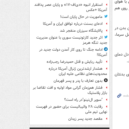
با هوای
استقرار انبوه «دی‌اف‑۱۷» و پایان عصر پدافند
 روی هم
آمریکا +عکس
ماموریت در حال پایان است!
ادعای بسنت درباره توافق ایران و آمریکا
ن بدن در
پالایشگاه سیزران منفجر شد
ل سرما،
اثر جدید کارتونیست سوری با عنوان مدیریت
جدید تنگه هرمز
ادامه جنگ تا روی کار آمدن دولت جدید در
دل دمای
آمریکا!
.
تأیید ربایش و قتل حمیدرضا رجب‌زاده
هشدار ارشدترین ژنرال آمریکا درباره
ی بدنتان
محدودیت‌های نظامی علیه ایران
بدون تعارف با پدر و پسر قهرمان
فشار هم‌زمان گرانی مواد اولیه و افت تقاضا بر
بازار پلاستیک
"سوپر ال‌نینو"در راه است؟
رقابت ۲۸ والیبالیست برای حضور در فهرست
نهایی تیم ملی
مقصد جدید پسر زیدان