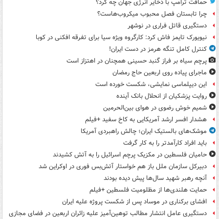
حماقت ترامپ با ذخایر انرژی جهان چه کرد؟
چرا تابستان فصل محبوب میکروب‌هاست؟
دستگیری قاتل فراری در نوشهر
نیویورک تایمز فاش کرد: کارگروه ویژه سیا برای تفرقه افکنی در کوبا
کنترل کامل تنگه هرمز در دست ایران!
پرچم سیاه بر فراز گنبد حسینی همچنان در اهتزاز است
ماجرای پیاده روی اربعین حاج رمضان
این دیپلماسی نمایشی، شکست خورده است
روایت پزشکیان از انحلال بانک آینده
شمیم خوش رضوی در هوای بین‌الحرمین
هشدار افسر ارشد آمریکایی به کاخ سفید +فیلم
موشک‌های بالستیک ایران؛ چالش راهبردی آمریکا
باید افراد کارآمدتر را به کار گرفت
حامیان فلسطین در مکزیک پرچم اسرائیل را به آتش کشیدند
دبیرکل سازمان ملل باز هم خواستار آتش‌بس فوری در اوکراین شد
آنچه رهبر شهید سال‌ها پیش دیده بودند
حمایت هلندی‌ها از مظلومیت فلسطین +فیلم
افشای برکناری در موساد پس از شکست پروژه علیه ایران
دستگیری عامل انتشار مطالب توهین‌آمیز علیه زائران اربعین در فضای مجازی