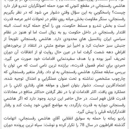
هاشمي رفسنجاني در مقطع كنوني كه مورد حمله اصولگرايان تندرو قرار دارد
چيست؟ پاسخگويي به اين سؤال وقتي دشوار مي شود كه در نظر بگيريم
رفسنجاني، سنگر مقاومت بخش ميانه روي نظام در تحولات اخير عرصه قدرت
است و بخش تندرو و مسلط حكومت، وي را آماج حمله كرده است. البته
اقتدار رفسنجاني در داخل حكومت رو به زوال است اما او هنوز در نظام
سياسي ايران پتانسيل هاي محدودي دارد. هاشمي رفسنجاني تلويحاً از
جنبش سبز حمايت كرد و اخيراً نيز موضع مثبتي در انتقاد از برخوردهاي
افراطي دهه شصت گرفت اما در عين حال روايت او از اتفاقات آن دوران
تحريف آميز بوده و با هدف سفيدنمايي اقدامات خود صورت مي گيرد.
«مردي براي تمام فصول قدرت»، برازنده ترين نامي است كه مي توان با
بررسي سابقه عملكرد هاشمي رفسنجاني به او داد. رفتار متغير رفسنجاني كه
چارچوب مشخصي نداشته و تحت عنوان عملگرايي و اعتدال توجيه شده،
اعتمادآفرين نيست. دشوار بتوان اصول و مولفه هاي رفتاري ثابتي را در
عملكرد وي يافت. اكثر اقدامات او با در نظر گرفتن حداكثر منافع در معادلات
قدرت قابل فهم است. در حال حاضر اين ترديد وجود دارد كه اگر هاشمي
رفسنجاني دوباره به قدرت بازگردد، به مواضع كنوني خود پشت كند و رفتار
اقتدارگرايانه قبلي را پيش گيرد.
راديو زمانه با حمله به سوابق انقلابي آقاي هاشمي رفسنجاني، اتهامات
گذشته افراطيون در سال 78 را تكرار كرده و نوشت: سياه ترين پرونده دوران