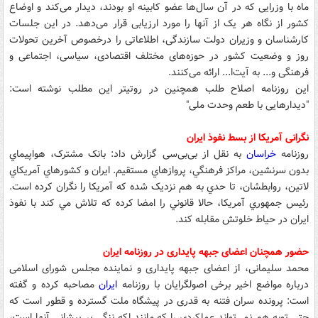
ماه با وزرایی که در آن سال‌ها عضو کابینه او بودند، دیدار می‌کند و اوضاع
کشور از نگاه هر یک از آنها را مورد ارزیابی قرار می‌دهد. در این جلسات
کارشناسان و وزیران دولت سازندگی، اطلاعاتی را درخصوص آخرین تحولات
روز و وضعیت کشور در حوزه‌های مختلف اقتصادی، سیاسی، اجتماعی و
فرهنگی و... به آیت‌ا... ارائه می‌کنند.
این روزنامه اصلاح طلب همچنین در روتیتر این مطلب نوشته است:
"دیدارهایی با طعم وحدت ملی"
نگرانی آمریکا از بسط نفوذ ایران
روزنامه
خراسان
به نقل از بی‌بی‌سی گزارش داد: بانک مشترک، هواپيماي
بدون سرنشين، مراکز فرهنگي، پروازهاي مستقيم. ايران و کشورهاي آمريکاي
لاتين، روابطشان، تا حدي به هم نزديک شده که آمريکا را نگران کرده است.
رئيس جمهوري آمريکا، حالا قانوني را امضا کرده که تلاش مي کند با نفوذ
ايران در حياط خلوتش مقابله کند.
حضور همچنان اعضای جبهه پایداری در روزنامه ایران
محمد سلیمانی، از اعضای جبهه پایداری و نماینده مجلس شورای اسلامی
درباره مواضع اخیر برخی اصولگرایان با روزنامه
ایران
مصاحبه کرده و گفته
است: پرونده سران فتنه به قدری در پیشگاه ملت گسترده و قطور است که
حتی توبه هم نمی‌تواند عملکردی را که مانند لکه ننگی بر پیشانی آنها است،