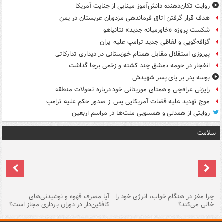
روایت تکان‌دهنده دانش‌آموز مینابی از جنایت آمریکا
هدف قرار گرفتن اتاق‌ فرماندهی مزدوران عربستان در یمن
شکست پروژه «خاورمیانه جدید» نتانیاهو
گزافه‌گویی و لفاظی جدید ترامپ علیه ایران
پیروزی استقلال مقابل همنام خوزستانی در دیداری تدارکاتی
انفجار در حومه دمشق چند کشته و زخمی برجا گذاشت
بوسه‌ پدر بر پای پسر شهیدش
رایزنی عراقچی و همتای موریتانی خود درباره تحولات منطقه
موج تهدید علیه قضات آمریکایی پس از صدور حکم علیه ترامپ
روایتی از همدلی و همسویی ملت‌ها در مراسم اربعین
سلامت
ت
چرا مغز در هنگام خواب، انرژی خود را
آیا مصرف قهوه و نوشیدنی‌های
چر
خالی می‌کند؟
کافئین‌دار در دوران بارداری مجاز است؟
می