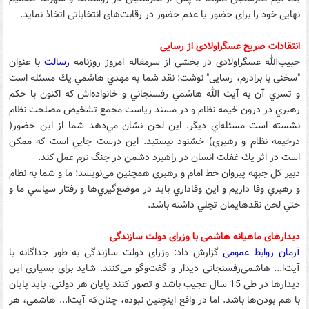
نهایی خود را برای حضور یا عدم حضور در رقابت‌های انتخاباتی اتخاذ نماید.
انتقادات صریح عسگراولادی از رسایی
حبیب‌الله عسگراولادی در بخشی از سرمقاله امروز روزنامه
رسالت
با عنوان
"سخنی با برادرم، رسایی" نوشت: نقد شما به مهدي هاشمي يك مسئله است
و تسري آن به آيت الله هاشمي رفسنجاني و خانواده‌اش كه اكنون با حكم
رهبري در درون خيمه نظام و در مسند رياست مجمع تشخيص مصلحت نظام
نشسته است مسئله‌اي ديگر. اين لحن نشان مي‌دهد شما از اين حضور(
درخيمه نظام و رهبري) خشنود نيستيد. اين درست جايي است كه ممكن
است در اثر يك غفلت انسان در راهبرد دشمن در جنگ نرم عمل كند.
دبیر کل جبهه پیروان خط امام و رهبری همچنین می‌نویسد: ما و شما به نظام
و رهبري وفا داريم و اين وفاداري بايد در موضع‌گيري‌ها و رفتار سياسي ما و
حتي لحن نقدهايمان تجلي داشته باشد.
دیدارهای ماهیانه هاشمی با وزرای دولت سازندگی
آرمان روابط عمومی
گزارش داد: وزرای دولت سازندگی به طور جداگانه با
آیت‌ا... هاشمی‌رفسنجانی دیدار و گفت‌وگو می‌کنند. شاید برای بسیاری این
دیدارها در طی 15 سال عجیب باشد و تصور کنند پایان هر دولتی، باید پایان
با هم بودن‌ها باشد. اما در واقع اینچنین نبوده، چنان‌که آیت‌ا... هاشمی، هر