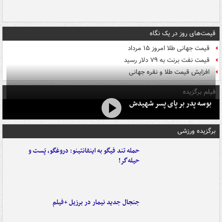
قیمت‌های روز در یک نگاه
قیمت جهانی طلا امروز ۱۵ مرداد
قیمت نفت برنت به ۷۹ دلار رسید
افزایش قیمت طلا و نقره جهانی
فیلم برگزیده
بوسه‌ پدر بر پای پسر شهیدش
برگزیده ورزشی
حمله تند فیگو به اینفانتینو: دروغگو، پَست‌ و
حیله‌گر!
جنجال جدید نیمار در برزیل +فیلم