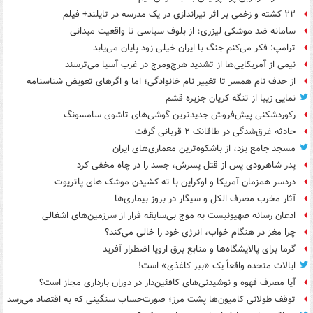
۲۲ کشته و زخمی بر اثر تیراندازی در یک مدرسه در تایلند+ فیلم
سامانه ضد موشکی لیزری؛ از بلوف سیاسی تا واقعیت میدانی
ترامپ: فکر می‌کنم جنگ با ایران خیلی زود پایان می‌یابد
نیمی از آمریکایی‌ها از تشدید هرج‌ومرج در غرب آسیا می‌ترسند
از حذف نام همسر تا تغییر نام خانوادگی؛ اما و اگرهای تعویض شناسنامه
نمایی زیبا از تنگه کریان جزیره قشم
رکوردشکنی پیش‌فروش جدیدترین گوشی‌های تاشوی سامسونگ
حادثه غرق‌شدگی در طاقانک ۲ قربانی گرفت
مسجد جامع یزد، از باشکوه‌ترین معماری‌های ایران
پدر شاهرودی پس از قتل پسرش، جسد را در چاه مخفی کرد
دردسر همزمان آمریکا و اوکراین با ته کشیدن موشک های پاتریوت
آثار مخرب مصرف الکل و سیگار در بروز بیماری‌ها
اذعان رسانه صهیونیست به موج بی‌سابقه فرار از سرزمین‌های اشغالی
چرا مغز در هنگام خواب، انرژی خود را خالی می‌کند؟
گرما برای پالایشگاه‌ها و منابع برق اروپا اضطرار آفرید
ایالات متحده واقعاً یک «ببر کاغذی» است!
آیا مصرف قهوه و نوشیدنی‌های کافئین‌دار در دوران بارداری مجاز است؟
توقف طولانی کامیون‌ها پشت مرز؛ صورت‌حساب سنگینی که به اقتصاد می‌رسد