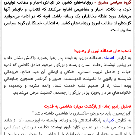
گروه سیاسی مشرق -
روزنامه‌های کشور، در لابه‌لای اخبار و مطالب تولیدی
خود، به نکات، اخبار و مفاهیمی اشاره می‌کنند که انتخاب و بازنشر آنها
می‌تواند مورد علاقه مخاطبان یک رسانه باشد. آنچه که در ادامه می‌خوانید
گزیده‌ای از مطالب امروز روزنامه‌های کشور به انتخاب خبرنگاران گروه سیاسی
مشرق است.
تمجیدهای عبدالله نوری از رهنورد
!
به گزارش
اعتماد
، عبد‌الله نوری، به فوت پدر زهرا رهنورد واکنش نشان داد و
در پیامی نوشت:‌ رحلت انسان وارسته و بزرگوار مرحوم صادق كاظمي كه ثمره
حيات و حاصل تربيت انساني، اخلاقي و ايماني آن عبد صالح، فرزنداني
شايسته و بانويي با فضيلت، انديشمند، صبور و گرانقدر همچون جنابعالي
بوده است را، از صميم قلب خدمت شما، والده مكرمه و رنجديده و
خانواده‌هاي عزادار به‌ويژه برادر بزرگوار ارجمندم، تسليت عرض مي‌نمايم.
تحلیل رادیو زمانه از بازگشت دوباره هاشمی به قدرت
"اپوزيسيون بايد برخوردي خاكستري با هاشمي داشته باشد."
به گزارش
کیهان
، پايگاه اينترنتي راديو زمانه، وابسته به اپوزيسيون كه از هلند
مديريت مي شود، در تعيين گزاره فوق نوشت: تكليف نيروهاي دموكراسي
خواه [اسم مستعار اپوزيسيون ضدانقلاب] با هاشمي رفسنجاني در برخورد با