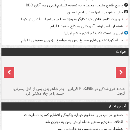
پاسخ قاطع ملیحه محمدی به نسخه تسلیم‌طلبی روی آنتن BBC
حال و هوای سامرا بعد از ایام اربعین
نیویورک تایمز فاش کرد: کارگروه ویژه سیا برای تفرقه افکنی در کوبا
هشدار افسر ارشد آمریکایی به کاخ سفید +فیلم
ایران را تست نکنید! جاده‌ی خشم ایران!
حمله کوبنده نیروهای مسلح یمن به مواضع مزدوران سعودی +فیلم
حوادث
شته
حادثه غرق‌شدگی در طاقانک ۲ قربانی
پدر شاهرودی پس از قتل پسرش،
دس
گرفت
جسد را در چاه مخفی کرد
آخرین اخبار
دستور ترامپ برای تحقیق درباره چگونگی افشای کمبود تسلیحات
ائتلاف سعودی مدعی حمله ارتش یمن به نجران شد
هشدار سرمربی پرسپولیس به جاسوس تیم