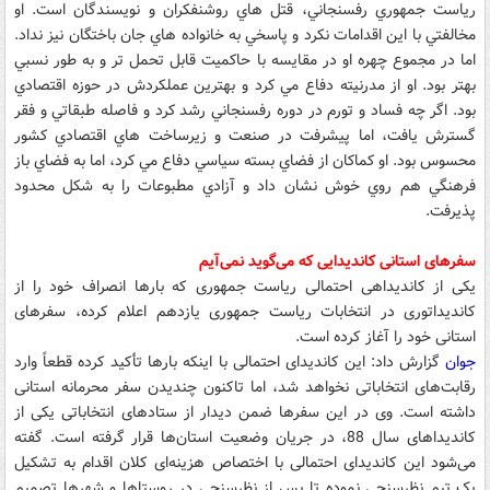
رياست جمهوري رفسنجاني، قتل هاي روشنفكران و نويسندگان است. او
مخالفتي با اين اقدامات نكرد و پاسخي به خانواده هاي جان باختگان نيز نداد.
اما در مجموع چهره او در مقايسه با حاكميت قابل تحمل تر و به طور نسبي
بهتر بود. او از مدرنيته دفاع مي كرد و بهترين عملكردش در حوزه اقتصادي
بود. اگر چه فساد و تورم در دوره رفسنجاني رشد كرد و فاصله طبقاتي و فقر
گسترش يافت، اما پيشرفت در صنعت و زيرساخت هاي اقتصادي كشور
محسوس بود. او كماكان از فضاي بسته سياسي دفاع مي كرد، اما به فضاي باز
فرهنگي هم روي خوش نشان داد و آزادي مطبوعات را به شكل محدود
پذيرفت.
سفرهای استانی کاندیدایی که می‌گوید نمی‌آیم
یکی از کاندیداهی احتمالی ریاست جمهوری که بارها انصراف خود را از
کاندیداتوری در انتخابات ریاست جمهوری یازدهم اعلام کرده، سفرهای
استانی خود را آغاز کرده است.
جوان
گزارش داد: این کاندیدای احتمالی با اینکه بارها تأکید کرده قطعاً وارد
رقابت‌های انتخاباتی نخواهد شد، اما تاکنون چندیدن سفر محرمانه استانی
داشته است. وی در این سفرها ضمن دیدار از ستادهای انتخاباتی یکی از
کاندیداهای سال 88، در جریان وضعیت استان‌ها قرار گرفته است. گفته
می‌شود این کاندیدای احتمالی با اختصاص هزینه‌ای کلان اقدام به تشکیل
یک تیم نظرسنجی نموده تا پس از نظرسنجی در روستاها و شهرها تصمیم