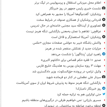
اعلام محل میزبانی استقلال و پرسپولیس در لیگ برتر
نشست خبری رئیس جمهور در روز خبرنگار
پزشکیان: گفت‌وگوها آمریکا را مجبور به همراهی کرد
قدردانی پزشکیان از همکاری صنوف در شرایط سخت
تصاویری از آیت‌الله سید مجتبی خامنه‌ای در حال تدریس
عراقچی: تفاهم با عمان به‌معنی بازگشایی تنگه هرمز نیست
پزشکیان: آمریکا استعمارگر و قاتل است
واکنش باشگاه خیبر به حواشی صفحات مجازی +عکس
جزئیات جدید از نفتکش منفجر شده در هرمز
راهبرد ایران "پنتاگون" را شکست می‌دهد
صدور ۱۰ فقره حکم قصاص برای «کلثوم اکبری»
مهلت ۳ روزه سازمان بورس به هلدینگ خلیج فارس
وکیل ترامپ در پرونده حق‌السکوت، وزیر دادگستری شد
سردار علی عظمایی در کنار دو فرمانده شهید
بازگشایی تنگه هرمز منوط به پذیرش شروط ایران از سوی آمریکاست
روز خبرنگار نامبارک!
حتی اوکراین هم به ترکیه حمله کرد
مسرور بارزانی: نمی خواهیم طرفی در درگیری‌های منطقه باشیم
لحظه برخورد صاعقه به ساختمانی در نیویورک