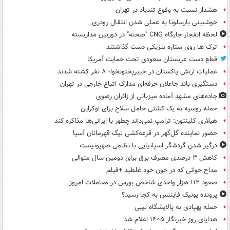
هشدار نسبت به وفوع تندباد در تهران
خوشبینی بارسلونا به عملی شدن انتقال رودری
لحظه انفجار جایگاه CNG "صحنه" در دوربین مداربسته
ترک ها روی ستاره بلژیکی دست گذاشتند
قطع دست عربستان سعودیِ تحت حمایت آمریکا
عملیات ارتش پاکستان در خیبرپختونخوا؛ ۸ نفر کشته شدند
دستگیری باند جاعلان حرفه‌ای مدارک اتباع خارجی در تهران
جاده‌های مشهد آماده میزبانی از زائران رضوی
حمله روسیه به یک کشتی حامل سلاح برای اوکراین
هیلاری کلینتون: ترامپ نمی‌داند چطور با ایرانی‌ها مذاکره کند
حضور نماینده گل‌گهر در قرعه‌کشی لیگ قهرمانان آسیا
درگیر شدن گردشگر اسپانیایی با نظامی صهیونیست
کاهش ۳ درصدی مصرف برق برای دومین سال متوالی
مداح جوانی که در خون خود غلطید +فیلم
صعود ۱۱۲ هزار واحدی شاخص بورس در معاملات امروز
پرونده یونیک فایننس به کجا رسید؟
حمله پهپادی به پالایشگاه لیبی
هدایای روز خبرنگار ۱۴۰۵ اعلام شد