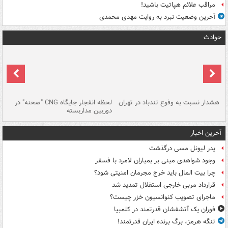
مراقب علائم هپاتیت باشید!
آخرین وضعیت نبرد به روایت مهدی محمدی
حوادث
ای
هشدار نسبت به وفوع تندباد در تهران
لحظه انفجار جایگاه CNG "صحنه" در
دس
دوربین مداربسته
ات
آخرین اخبار
پدر لیونل مسی درگذشت
وجود شواهدی مبنی بر بمباران لامرد با فسفر
چرا بیت المال باید خرج مجرمان امنیتی شود؟
قرارداد مربی خارجی استقلال تمدید شد
ماجرای تصویب کنوانسیون خزر چیست؟
فوران یک آتشفشان قدرتمند در کلمبیا
تنگه هرمز، برگ برنده ایران قدرتمند!