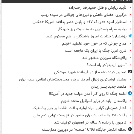
تأیید ربایش و قتل حمیدرضا رجب‌زاده
درگیری اعضای داعش و نیروهای جولانی در سیده زینب
استقرار انبوه «دی‌اف‑۱۷» و پایان عصر پدافند آمریکا +عکس
بیانیه سپاه پاسداران به مناسبت روز خبرنگار
پزشکیان: جنایات امروز واشنگتن را هم محکوم کنید
مداح جوانی که در خون خود غلطید +فیلم
فارن افرز: جنگ با ایران یک فاجعه است
پالایشگاه سیزران منفجر شد
"سوپر ال‌نینو"در راه است؟
تصاویر دیده‌ نشده از دو فرمانده شهید موشکی
هشدار ارشدترین ژنرال آمریکا درباره محدودیت‌های نظامی علیه ایران
مقصد جدید پسر زیدان
ادامه جنگ تا روی کار آمدن دولت جدید در آمریکا!
پاکستان: باید در برابر اسرائیل متحد شویم
فشار هم‌زمان گرانی مواد اولیه و افت تقاضا بر بازار پلاستیک
رقابت ۲۸ والیبالیست برای حضور در فهرست نهایی تیم ملی
کامیون با راننده ۸ ساله در اصفهان توقیف شد
لحظه انفجار جایگاه CNG "صحنه" در دوربین مداربسته