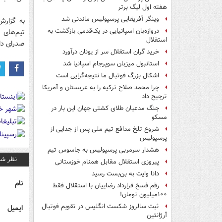
هفته اول لیگ برتر
وینگر آفریقایی پرسپولیس ماندنی شد
به گزارش 
دروازه‌بان اسپانیایی در یک‌قدمی بازگشت به
تیم‌های 
استقلال
صدرای دا
خرید گران استقلال سر از یونان درآورد
استانبول میزبان سوپرجام اسپانیا شد
اشکال بزرگ فوتبال ما نتیجه‌گرایی است
چرا محمد صلاح ترکیه را به عربستان و آمریکا
ترجیح داد
جنگ مدعیان طلای کشتی جهان این بار در
مسکو
شروع تلخ مدافع تیم ملی پس از جدایی از
پرسپولیس
هشدار سرمربی پرسپولیس به جاسوس تیم
نظر شم
پیروزی استقلال مقابل همنام خوزستانی
دانا وایت به بن‌بست رسید
نام
رقم فسخ قرارداد رضاییان با استقلال فقط
۱۰۰میلیون تومان!
ثبت سالروز شکست انگلیس در تقویم فوتبال
ایمیل
آرژانتین