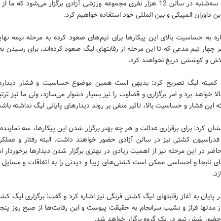
عصر فردا سه‌شنبه در سالن 12 هزار نفری مجموعه ورزشی آزادی برگزار می‌شود که ما 
رین داوران المپیکی و بین المللی خود استفاده خواهیم کرد.
ره به حساسیت بالای این پیکارها برای تیم‌های صعود کرده به مرحله نیمه نهای
 چهار تیم مدعی که تا این مرحله از رقابتهای لیگ صعود کرده‌اند، برای رسیدن به
لاش و کوششی دریغ نخواهند کرد.
کمیته لیگ تصریح کرد: بدیهی است همین موضوع حساسیت و فشار دیدارها
بالا خواهد برد و امر برگزاری و قضاوت را نیز بسیار دشوار می‌سازد، ولی ما نیز ترتی
که این فشار و حساسیت بالا، تاثیر منفی بر روند دیدارهای پایانی لیگ نداشته باشد
ان کرد: برای برقراری عدالت و هر چه بهتر برگزار شدن این پیکارها، سه نماینده 
فدراسیون کشتی نیز در سالن آزادی حضور خواهند داشت. البته رفتار و عملکرد
اضر در این مرحله نیز از اهمیت زیادی در بهتری برگزار شدن دیدارها برخوردار ا
ای نابجا و احساسی ممکن است کشتی‌های زیبا و دیدنی را به اتفاقات و مسایل ح
زد.
ر پایان به آغاز رقابتهای لیگ کشتی فرنگی نیز اشاره کرد و گفت: برگزاری لیگ کش
ا حضور شش تیم در یک گروه برگزار خواهد شد.