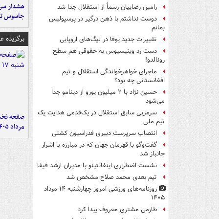
هشدار سرم
رامین رضاییان رسماً از استقلال جدا شد
جاسوس تی
دوست نداشتم با ذهن درگیر در پرسپولیس
بمانم
برگزیده 
تغییرات جدید یوفا در لیگ‌های اروپایی
دست رد وینیسیوس به حقوقی هم سطح
رونالدو!
ماجرای خواهرخواندگی استقلال و تیم
افغانستانی چه بود؟
حسین نژاد با ۲ میلیون یورو از دینامو جدا
می‌شود
سرمربی سابق استقلال در یک‌قدمی هدایت یک
تیم ملی
مرداد ۱۴۰۵
انتصاب سرپرست دبیری فدراسیون کشتی
گفت‌وگو با قهرمان جهان که در مبارزه با اشرار
جانباز شد
نشست اضطراری اینفانتینو با مدیران ارشد فیفا
تیم بعدی محمد صلاح مشخص شد
روزنامه‌های ورزشی امروز چهارشنبه ۱۴ مرداد
۱۴۰۵
طارمی مشتری معروف پیدا کرد