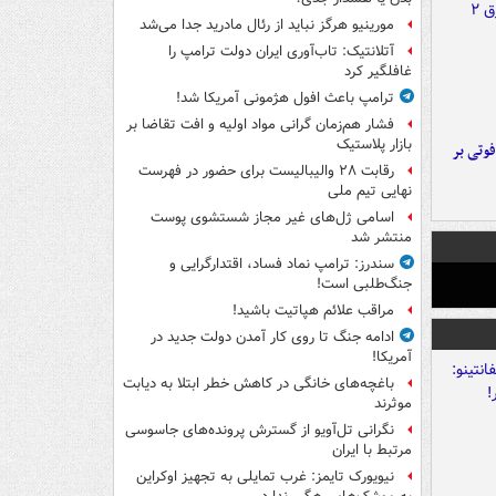
مورینیو هرگز نباید از رئال مادرید جدا می‌شد
آتلانتیک: تاب‌آوری ایران دولت ترامپ را
غافلگیر کرد
ترامپ باعث افول هژمونی آمریکا شد!
فشار هم‌زمان گرانی مواد اولیه و افت تقاضا بر
بازار پلاستیک
ورد پراید با تیر برق ۲ فوتی بر
رقابت ۲۸ والیبالیست برای حضور در فهرست
نهایی تیم ملی
اسامی ژل‌های غیر مجاز شستشوی پوست
منتشر شد
سندرز: ترامپ نماد فساد، اقتدارگرایی و
جنگ‌طلبی است!
مراقب علائم هپاتیت باشید!
ادامه جنگ تا روی کار آمدن دولت جدید در
آمریکا!
باغچه‌های خانگی در کاهش خطر ابتلا به دیابت
موثرند
نگرانی تل‌آویو از گسترش پرونده‌های جاسوسی
مرتبط با ایران
نیویورک تایمز: غرب تمایلی به تجهیز اوکراین