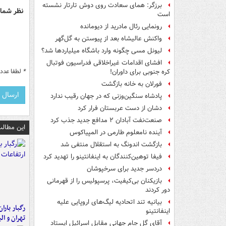
برزگر: همای سعادت روی دوش تارتار نشسته
نظر شما 
است
رونمایی رئال مادرید از دیومانده
واکنش عالیشاه بعد از پیوستن به گل‌گهر
لیونل مسی چگونه وارد باشگاه میلیاردها شد؟
افشای اقدامات غیراخلاقی فدراسیون فوتبال
*
لطفا عدد م
کره جنوبی برای داوران!
فورلان به خانه بازگشت
پادشاه سنگین‌وزنی که در جهان رقیب ندارد
دشان از دست عربستان فرار کرد
صنعت‌نفت آبادان ۲ مدافع جدید جذب کرد
این مطالب
آینده نامعلوم طارمی در المپیاکوس
بازگشت اندونگ به استقلال منتفی شد
فیفا توهین‌کنندگان به اینفانتینو را تهدید کرد
دردسر جدید برای سرخپوشان
بازیکنان بی‌کیفیت، پرسپولیس را از قهرمانی
دور کردند
بیانیه تند اتحادیه لیگ‌های اروپایی علیه
رگبار بارا
اینفانتینو
تهران و الب
آقای گل جام جهانی مقابل اسرائیل ایستاد