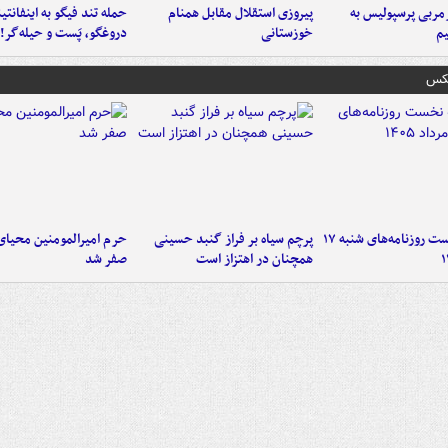
ربی پرسپولیس به
پیروزی استقلال مقابل همنام
حمله تند فیگو به اینفانتین
م
خوزستانی
دروغگو، پَست‌ و حیله‌گر!
عکس
صفحه نخست روزنامه‌های شنبه ۱۷
پرچم سیاه بر فراز گنبد حسینی
حرم امیرالمومنین محیای
همچنان در اهتزاز است
صفر شد