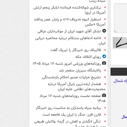
سیده زینب
برکناری شوکه‌کننده فرمانده لشکر پنجم ارتش
آمریکا در اروپا
استقرار انبوه «دی‌اف‑۱۷» و پایان عصر پدافند
آمریکا +عکس
تشکر آقای شهید ایران از موکب‌داران عراقی
ادامه ادعاهای سنتکام درباره محاصره دریایی
ایران
قالیباف روز خبرنگار را تبریک گفت
رویای ائتلاف مکه
روزنامه‌های ورزشی امروز ‌شنبه ۱۷ مرداد ۱۴۰۵
پالایشگاه سیزران منفجر شد
تشریح جزئیات صدور احکام بازنشستگی
هشدار ارشدترین ژنرال آمریکا درباره
محدودیت‌های نظامی علیه ایران
صفحه نخست روزنامه‌های شنبه ۱۷ مرداد
۱۴۰۵
بیانیه سپاه پاسداران به مناسبت روز خبرنگار
فارن افرز: جنگ با ایران یک فاجعه است
مال
تنگی انگشتر و کفش در گرما؛ واکنش طبیعی
بدن یا هشدار جدی؟