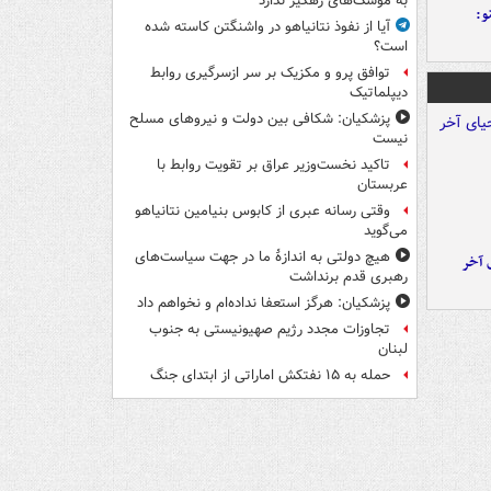
به موشک‌های رهگیر ندارد
و:
آیا از نفوذ نتانیاهو در واشنگتن کاسته شده
است؟
توافق پرو و مکزیک بر سر ازسرگیری روابط
دیپلماتیک
پزشکیان: شکافی بین دولت و نیروهای مسلح
نیست
تاکید نخست‌وزیر عراق بر تقویت روابط با
عربستان
وقتی رسانه عبری از کابوس بنیامین نتانیاهو
می‌گوید
هیچ دولتی به اندازۀ ما در جهت سیاست‌های
 آخر
رهبری قدم برنداشت
پزشکیان: هرگز استعفا نداده‌ام و نخواهم داد
تجاوزات مجدد رژیم صهیونیستی به جنوب
لبنان
حمله به ۱۵ نفتکش‌ اماراتی از ابتدای جنگ