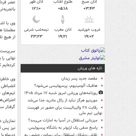
اذان صبح
طلوع آفتاب
اذان ظهر
۱۲:۱۰
۰۵:۱۸
۰۳:۴۳
باتجربه‌ت
وی با اشا
غروب خورشید
اذان مغرب
نیمه‌شب شرعی
مطمئنا هر
۲۳:۲۳
۱۹:۲۱
۱۹:۰۲
از هیچ ت
سرپرست 
نهایی را 
کرده‌ایم 
تازه های ورزش
وی خاطرنش
مقصد جدید پسر زیدان
انضباطی 
هافبک آلومینیوم، پرسپولیسی می‌شود؟
تیم‌های ح
روزنامه‌های ورزشی امروز ‌شنبه ۱۷ مرداد ۱۴۰۵
اعتراض‌ه
مورینیو هرگز نباید از رئال مادرید جدا می‌شد
گرفتار سا
رقابت ۲۸ والیبالیست برای حضور در فهرست
نهایی تیم ملی
نمازیان د
میزبانی استقلال در آسیا به امارات می‌رسد؟
پاسخ منفی یک لژیونر به باشگاه پرسپولیس
دی‌ماه ب
تلاش پزشکان استقلال برای رساندن چشمی به