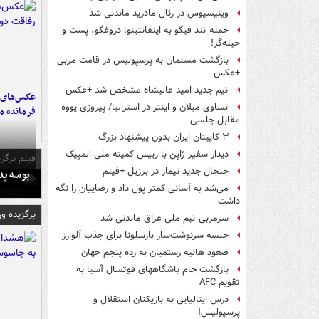
وینیسیوس در رئال مادرید ماندنی شد
حمله تند فیگو به اینفانتینو: دروغگو، پَست‌ و
حیله‌گر!
بازگشت مسلمان به پرسپولیس در قامت مربی
+عکس
تیم جدید امید عالیشاه مشخص شد +عکس
عکس‌های د
تساوی میلان و اینتر در استرالیا/ پیروزی یووه
فرمانده‌ 
مقابل چلسی
۳ کاپیتان ایران بدون پیشنهاد بزرگ
دیدار سفیر ژاپن با رییس کمیته ملی المپیک
فیلم برگزی
جنجال جدید نیمار در برزیل +فیلم
بوسه‌ پ
می‌شد به آسانی کمتر پول داد و رضاییان را نگه
داشت
برگزیده و
سرمربی تیم ملی عراق ماندنی شد
جلسه سرنوشت‌ساز بارسلونا برای جذب آلوارز
صعود هانیه رستمیان به رده پنجم جهان
بازگشت جام باشگاههای فوتسال آسیا به
تقویم AFC
درس ایتالیایی‌ به بازیکنان استقلال و
پرسپولیس!