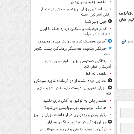
مقصد جدید پسر زیدان
رسانه عبری زبان: روزهای سختی در انتظار
رویارویی
ارتش اسرائیل است
تیم های
چین ونیز شد!
کدام فرضیات واشنگتن درباره جنگ با ایران
اشتباه از کار درآمد
آخرین وضعیت نبرد به روایت مهدی محمدی
خبرنگار متعهد، هم‌سنگر رزمندگان پشت لانچر
است
پنتاگون دسترسی وزیر سابق نیروی هوایی
آمریکا را قطع کرد
نقطه، ته خط!
تصاویر دیده‌ نشده از دو فرمانده شهید موشکی
مهران غفوریان: دوست دارم نقش شهید بازی
کنم
هشدار پکن به توکیو: با آتش بازی نکنید
هافبک آلومینیوم، پرسپولیسی می‌شود؟
رگبار باران و رعدوبرق در ارتفاعات تهران و البرز
جریان زندگی در غزه زیر جنگ و بمباران
درگیری اعضای داعش و نیروهای جولانی در