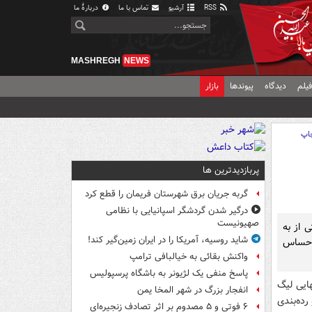
RSS
آرشیو
تماس با ما
دربارهٔ ما
MASHREGH
NEWS
یلم
دیدگاه
پیوندها
بازار
اپ
پربازدیدترین ها
گربه جریان برق شهرستان فریمان را قطع کرد
درگیر شدن گردشگر اسپانیایی با نظامی
صهیونیست
 از به
شاید روسیه، آمریکا را در ایران زمین‌گیر کند!
و حساس
واکنش بقائی به خیالبافی ترامپ
پاسخ منفی یک لژیونر به باشگاه پرسپولیس
هایی لیگ
انفجار بزرگ در شهر المخا یمن
رده‌بندی
۶ فوتی و ۵ مصدوم بر اثر تصادف زنجیره‌ای