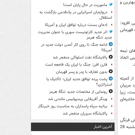
از بهترین و
ماموریت در حال پایان است!
دروازه‌بان اسپانیایی در یک‌قدمی بازگشت به
استقلال
ی افزود:
ادعای بسنت درباره توافق ایران و آمریکا
 قهرمانی
اثر جدید کارتونیست سوری با عنوان مدیریت
جدید تنگه هرمز
ادامه جنگ تا روی کار آمدن دولت جدید در
ی نیمه
آمریکا!
بی اتخاذ
پالایشگاه نفت اسلواکی منفجر شد
.
فارن افرز: جنگ با ایران یک فاجعه است
بدون تعارف با پدر و پسر قهرمان
از کمیته
پشت پرده توافق جدید ایران؛ تاکتیک یا
استراتژی؟
 مربیان
ست، زیرا
رونمایی از مختصات جدید تنگۀ هرمز
اشیه‌ای
وینگر آفریقایی پرسپولیس ماندنی شد
بیانیه سپاه پاسداران به مناسبت روز خبرنگار
پالایشگاه سیزران منفجر شد
تی فرنگی
نیز پس از مدتها فراز و نشیب سرانجام به حقیقت پیوست و این رقابت‌ها از صبح روز پنجشنبه 28
آخرین اخبار